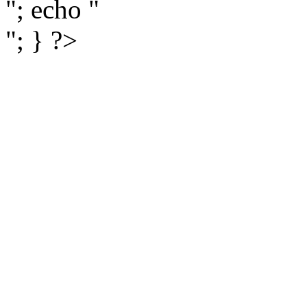
"; echo "
"; } ?>