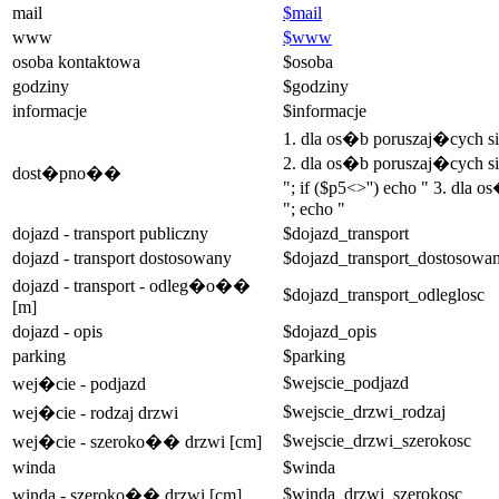
mail
$mail
www
$www
osoba kontaktowa
$osoba
godziny
$godziny
informacje
$informacje
1. dla os�b poruszaj�cych 
2. dla os�b poruszaj�cych si
dost�pno��
"; if ($p5<>'') echo " 3. dla
"; echo "
dojazd - transport publiczny
$dojazd_transport
dojazd - transport dostosowany
$dojazd_transport_dostosowa
dojazd - transport - odleg�o��
$dojazd_transport_odleglosc
[m]
dojazd - opis
$dojazd_opis
parking
$parking
$wejscie_podjazd
wej�cie - podjazd
$wejscie_drzwi_rodzaj
wej�cie - rodzaj drzwi
$wejscie_drzwi_szerokosc
wej�cie - szeroko�� drzwi [cm]
winda
$winda
$winda_drzwi_szerokosc
winda - szeroko�� drzwi [cm]