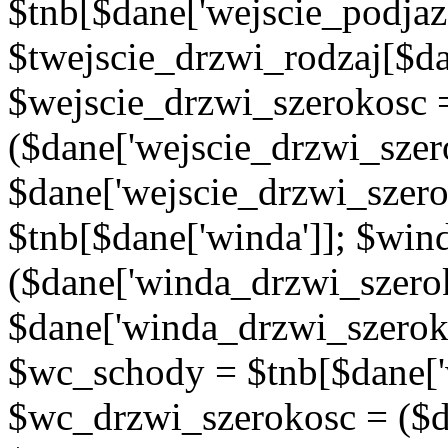
$tnb[$dane['wejscie_podjaz
$twejscie_drzwi_rodzaj[$da
$wejscie_drzwi_szerokosc 
($dane['wejscie_drzwi_szer
$dane['wejscie_drzwi_szero
$tnb[$dane['winda']]; $wi
($dane['winda_drzwi_szerok
$dane['winda_drzwi_szeroko
$wc_schody = $tnb[$dane['
$wc_drzwi_szerokosc = ($d