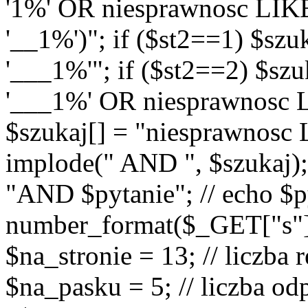
'1%' OR niesprawnosc LIK
'__1%')"; if ($st2==1) $sz
'___1%'"; if ($st2==2) $sz
'___1%' OR niesprawnosc L
$szukaj[] = "niesprawnosc
implode(" AND ", $szukaj);
"AND $pytanie"; // echo $p
number_format($_GET["s"], 0
$na_stronie = 13; // liczba
$na_pasku = 5; // liczba od