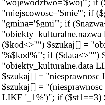
"wojewodztwo='$woj'"; if (
"miejscowosc='$mie'"; if (
"gmina='$gmi'"; if ($nazwa
"obiekty_kulturalne.nazwa
($kod<>"") $szukaj[] = "o
'%$kod%'"; if ($data<>"") 
"obiekty_kulturalne.data L
$szukaj[] = "niesprawnosc 
$szukaj[] = "(niesprawnos
LIKE '_1%')"; if ($st1==3)