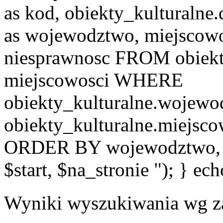
as kod, obiekty_kulturalne
as wojewodztwo, miejscowo
niesprawnosc FROM obiekt
miejscowosci WHERE
obiekty_kulturalne.wojew
obiekty_kulturalne.miejsc
ORDER BY wojewodztwo, 
$start, $na_stronie "); } ech
Wyniki wyszukiwania wg z