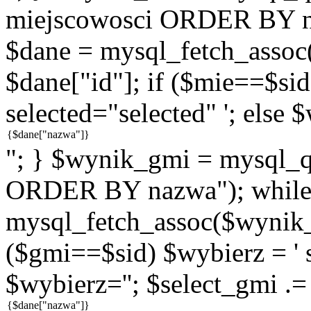
miejscowosci ORDER BY n
$dane = mysql_fetch_assoc
$dane["id"]; if ($mie==$sid
selected="selected" '; else 
"; } $wynik_gmi = mysql
ORDER BY nazwa"); while
mysql_fetch_assoc($wynik_g
($gmi==$sid) $wybierz = ' s
$wybierz=''; $select_gmi .=