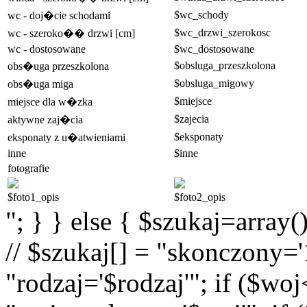
$wc_schody
wc - doj�cie schodami
$wc_drzwi_szerokosc
wc - szeroko�� drzwi [cm]
wc - dostosowane
$wc_dostosowane
$obsluga_przeszkolona
obs�uga przeszkolona
$obsluga_migowy
obs�uga miga
$miejsce
miejsce dla w�zka
$zajecia
aktywne zaj�cia
$eksponaty
eksponaty z u�atwieniami
inne
$inne
fotografie
$foto1_opis
$foto2_opis
"; } } else { $szukaj=array(
// $szukaj[] = "skonczony='1
"rodzaj='$rodzaj'"; if ($wo