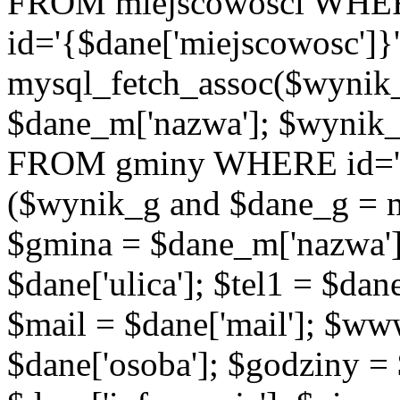
FROM miejscowosci WHE
id='{$dane['miejscowosc']}
mysql_fetch_assoc($wynik
$dane_m['nazwa']; $wynik
FROM gminy WHERE id='{$d
($wynik_g and $dane_g = 
$gmina = $dane_m['nazwa'];
$dane['ulica']; $tel1 = $dane[
$mail = $dane['mail']; $w
$dane['osoba']; $godziny = 