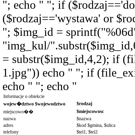
"; echo " "; if ($rodzaj=='do
($rodzaj=='wystawa' or $rod
"; $img_id = sprintf("%06d
"img_kul/".substr($img_id,0,
= substr($img_id,4,2); if (f
1.jpg")) echo " "; if (file_
echo " "; echo "
Informacje o obiekcie
$rodzaj
wojew�dztwo $wojewodztwo
$miejscowosc
miejscowo��
nazwa
$nazwa
adres
$kod $gmina, $ulica
telefony
$tel1, $tel2