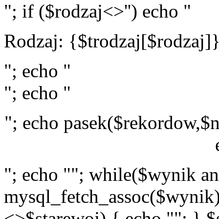
"; if ($rodzaj<>'') echo "
Rodzaj: {$trodzaj[$rodzaj]
"; echo "
"; echo "
"; echo pasek($rekordow,$n
"; echo ""; while($wynik a
mysql_fetch_assoc($wynik)
<>$starewoj) { echo ""; } $