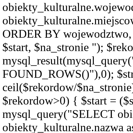
obiekty_kulturalne.wojew
obiekty_kulturalne.miejsc
ORDER BY wojewodztwo, 
$start, $na_stronie "); $re
mysql_result(mysql_quer
FOUND_ROWS()"),0); $st
ceil($rekordow/$na_stronie)
$rekordow>0) { $start = ($
mysql_query("SELECT obiek
obiekty_kulturalne.nazwa a