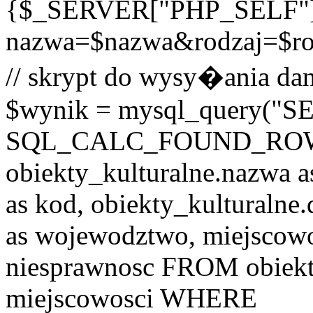
{$_SERVER["PHP_SELF"
nazwa=$nazwa&rodzaj=$r
// skrypt do wysy�ania dan
$wynik = mysql_query("
SQL_CALC_FOUND_ROWS o
obiekty_kulturalne.nazwa a
as kod, obiekty_kulturalne
as wojewodztwo, miejscowo
niesprawnosc FROM obiekt
miejscowosci WHERE