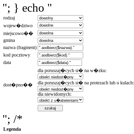
"; } echo "
rodzaj
wojew�dztwo
miejscowo��
gmina
nazwa (fragment)
kod pocztowy
data
dla poruszaj�cych si� na w�zku:
dla poruszaj�cych si� na protezach lub o kulach:
dost�pno��
dla niewidomych:
"; /*
Legenda