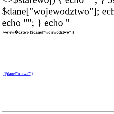
$dane["wojewodztwo"]; echo
echo ""; } echo "
wojew�dztwo {$dane["wojewodztwo"]}
{$dane["nazwa"]}