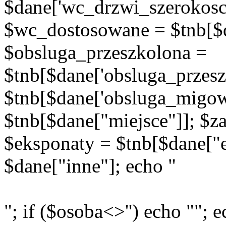
$dane['wc_drzwi_szerokosc'
$wc_dostosowane = $tnb[$d
$obsluga_przeszkolona =
$tnb[$dane['obsluga_przes
$tnb[$dane['obsluga_migow
$tnb[$dane["miejsce"]]; $za
$eksponaty = $tnb[$dane["e
$dane["inne"]; echo "
"; if ($osoba<>'') echo ""; e