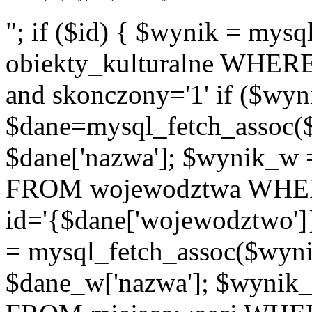
"; if ($id) { $wynik = m
obiekty_kulturalne WHERE i
and skonczony='1' if ($wyn
$dane=mysql_fetch_assoc(
$dane['nazwa']; $wynik_w
FROM wojewodztwa WH
id='{$dane['wojewodztwo']
= mysql_fetch_assoc($wyn
$dane_w['nazwa']; $wyni