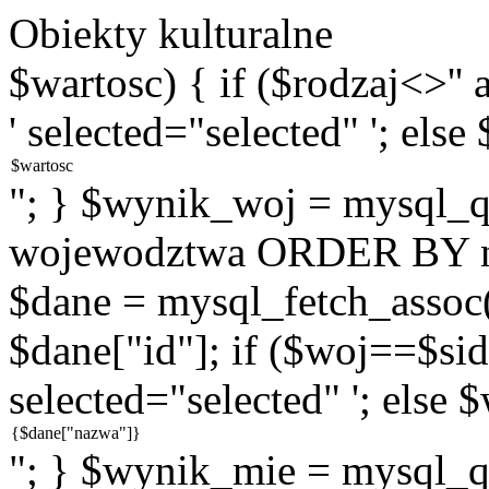
Obiekty kulturalne
$wartosc) { if ($rodzaj<>''
' selected="selected" '; else
"; } $wynik_woj = mysql
wojewodztwa ORDER BY na
$dane = mysql_fetch_assoc
$dane["id"]; if ($woj==$sid
selected="selected" '; else 
"; } $wynik_mie = mysql