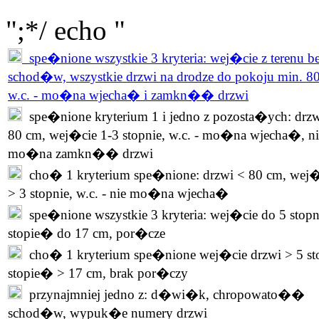
";*/ echo "
spe�nione wszystkie 3 kryteria: wej�cie z terenu b
schod�w, wszystkie drzwi na drodze do pokoju min. 8
w.c. - mo�na wjecha� i zamkn�� drzwi
spe�nione kryterium 1 i jedno z pozosta�ych: drzw
80 cm, wej�cie 1-3 stopnie, w.c. - mo�na wjecha�, ni
mo�na zamkn�� drzwi
cho� 1 kryterium spe�nione: drzwi < 80 cm, wej�
> 3 stopnie, w.c. - nie mo�na wjecha�
spe�nione wszystkie 3 kryteria: wej�cie do 5 stopn
stopie� do 17 cm, por�cze
cho� 1 kryterium spe�nione wej�cie drzwi > 5 st
stopie� > 17 cm, brak por�czy
przynajmniej jedno z: d�wi�k, chropowato��
schod�w, wypuk�e numery drzwi