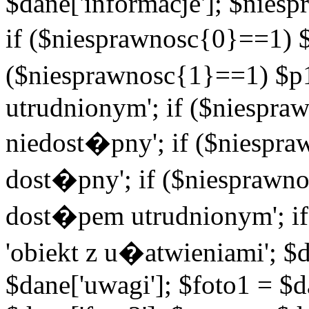
$dane['informacje']; $niesp
if ($niesprawnosc{0}==1) $
($niesprawnosc{1}==1) $p1
utrudnionym'; if ($niespra
niedost�pny'; if ($niespra
dost�pny'; if ($niesprawno
dost�pem utrudnionym'; if
'obiekt z u�atwieniami'; $d
$dane['uwagi']; $foto1 = $d