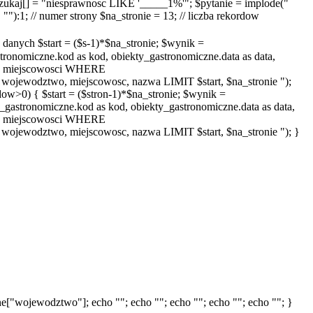
zukaj[] = "niesprawnosc LIKE '_____1%'"; $pytanie = implode("
):1; // numer strony $na_stronie = 13; // liczba rekordow
ych $start = ($s-1)*$na_stronie; $wynik =
miczne.kod as kod, obiekty_gastronomiczne.data as data,
a, miejscowosci WHERE
jewodztwo, miejscowosc, nazwa LIMIT $start, $na_stronie ");
>0) { $start = ($stron-1)*$na_stronie; $wynik =
astronomiczne.kod as kod, obiekty_gastronomiczne.data as data,
a, miejscowosci WHERE
jewodztwo, miejscowosc, nazwa LIMIT $start, $na_stronie "); }
["wojewodztwo"]; echo ""; echo ""; echo ""; echo ""; echo ""; }