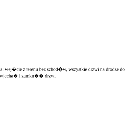
a: wej�cie z terenu bez schod�w, wszystkie drzwi na drodze do
na wjecha� i zamkn�� drzwi