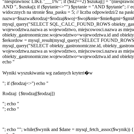
"niesprawnosc LIKE '___1%'"; if ($st2==2) $szukaj[] = "(niespraw
AND ", $szukaj); if ($pytanie<>"") $pytanie = "AND $pytanie"; // ec
widocznych na stronie $na_pasku = 5; // liczba odpowiedzi/2 na
nazwa=$nazwa&rodzaj=$rodzaj&woj=$woj&mie=$mie&gmi=$gmi&st0=$
mysql_query("SELECT SQL_CALC_FOUND_ROWS obiekty_gastronomicz
wojewodztwa.nazwa as wojewodztwo, miejscowosci.nazwa as miej
obiekty_gastronomiczne.wojewodztwo=wojewodztwa.id and obiekty_
$rekordow = mysql_result(mysql_query("SELECT FOUND_ROWS()"),0);
mysql_query("SELECT obiekty_gastronomiczne.id, obiekty_gastronom
wojewodztwa.nazwa as wojewodztwo, miejscowosci.nazwa as miej
obiekty_gastronomiczne.wojewodztwo=wojewodztwa.id and obiekty_
echo "
Wyniki wyszukiwania wg zadanych kryteri�w
"; if ($rodzaj<>'') echo "
Rodzaj: {$trodzaj[$rodzaj]}
"; echo "
"; echo "
"; echo ""; while($wynik and $dane = mysql_fetch_assoc($wynik)) {