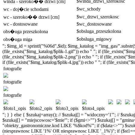
$winda_drzwi_szerokosc
winda - szeroko�� drzwi [cm]
$wc_schody
wc - doj�cie schodami
$wc_drzwi_szerokosc
wc - szeroko�� drzwi [cm]
wc - dostosowane
$wc_dostosowane
$obsluga_przeszkolona
obs�uga przeszkolona
$obsluga_migowy
obs�uga miga
"; $img_id = sprintf("%06d",$id); $img_katalog = "img_gas/".substr($im
(file_exists("$img_katalog/$plik-1.gif")) echo " "; if (file_exists("$im
(file_exists("$img_katalog/$plik-2.png")) echo " "; if (file_exists("$im
if (file_exists("$img_katalog/$plik-4.jpg")) echo " "; if (file_exists("
fotografie
fotografie
fotografie
$foto1_opis
$foto2_opis
$foto3_opis
$foto4_opis
"; } } else { $szukaj=array(); // $szukaj[] = "widoczny='1'"; // $szu
$szukaj[] = "miejscowosc='$mie'"; if ($gmi<>"") $szukaj[] = "gmin
"obiekty_gastronomiczne.kod LIKE '%$kod%'"; if ($data<>"") $szukaj
(niesprawnosc LIKE '1%' OR niesprawnosc LIKE '_1%')"; if ($st1==