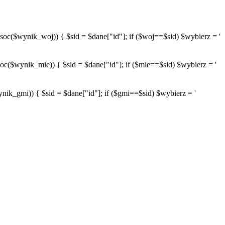
wynik_woj)) { $sid = $dane["id"]; if ($woj==$sid) $wybierz = '
ynik_mie)) { $sid = $dane["id"]; if ($mie==$sid) $wybierz = '
mi)) { $sid = $dane["id"]; if ($gmi==$sid) $wybierz = '