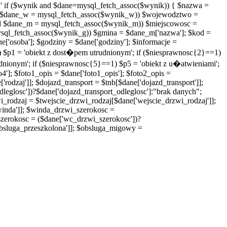
' if ($wynik and $dane=mysql_fetch_assoc($wynik)) { $nazwa =
$dane_w = mysql_fetch_assoc($wynik_w)) $wojewodztwo =
 $dane_m = mysql_fetch_assoc($wynik_m)) $miejscowosc =
ql_fetch_assoc($wynik_g)) $gmina = $dane_m['nazwa']; $kod =
ane['osoba']; $godziny = $dane['godziny']; $informacje =
1) $p1 = 'obiekt z dost�pem utrudnionym'; if ($niesprawnosc{2}==1)
dnionym'; if ($niesprawnosc{5}==1) $p5 = 'obiekt z u�atwieniami';
o4']; $foto1_opis = $dane['foto1_opis']; $foto2_opis =
'rodzaj']]; $dojazd_transport = $tnb[$dane['dojazd_transport']];
leglosc'])?$dane['dojazd_transport_odleglosc']:"brak danych";
wi_rodzaj = $twejscie_drzwi_rodzaj[$dane['wejscie_drzwi_rodzaj']];
winda']]; $winda_drzwi_szerokosc =
zerokosc = ($dane['wc_drzwi_szerokosc'])?
bsluga_przeszkolona']]; $obsluga_migowy =