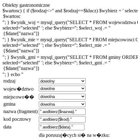
Obiekty gastronomiczne
$wartosc) { if ($rodzaj<>'' and $rodzaj==$klucz) $wybierz = ' selected
"; } $wynik_woj = mysql_query("SELECT * FROM wojewodztwa ORDE
selected="selected" '; else $wybierz=''; $select_woj .= "
"; } $wynik_mie = mysql_query("SELECT * FROM miejscowosci ORDE
selected="selected" '; else $wybierz=''; $select_mie .= "
"; } $wynik_gmi = mysql_query("SELECT * FROM gminy ORDER BY n
selected="selected" '; else $wybierz=''; $select_gmi .= "
"; } echo "
rodzaj
wojew�dztwo
miejscowo��
gmina
nazwa (fragment)
kod pocztowy
data
dla poruszaj�cych si� na w�zku: