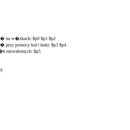
si� na w�zkach: $p0 $p1 $p2
� przy pomocy kul i laski: $p3 $p4
 os�b niewidomych: $p5
ny