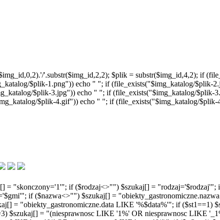
g_id,0,2).'/'.substr($img_id,2,2); $plik = substr($img_id,4,2); if (file
g_katalog/$plik-1.png")) echo " "; if (file_exists("$img_katalog/$plik-2.j
g_katalog/$plik-3.jpg")) echo " "; if (file_exists("$img_katalog/$plik-3.
$img_katalog/$plik-4.gif")) echo " "; if (file_exists("$img_katalog/$plik
kaj[] = "skonczony='1'"; if ($rodzaj<>"") $szukaj[] = "rodzaj='$rodzaj
a='$gmi'"; if ($nazwa<>"") $szukaj[] = "obiekty_gastronomiczne.nazw
[] = "obiekty_gastronomiczne.data LIKE '%$data%'"; if ($st1==1) $sz
3) $szukaj[] = "(niesprawnosc LIKE '1%' OR niesprawnosc LIKE '_1%