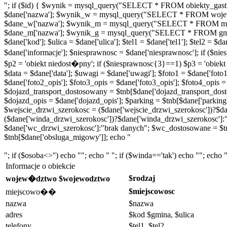
"; if ($id) { $wynik = mysql_query("SELECT * FROM obiekty_gastr
$dane['nazwa']; $wynik_w = mysql_query("SELECT * FROM wojew
$dane_w['nazwa']; $wynik_m = mysql_query("SELECT * FROM miej
$dane_m['nazwa']; $wynik_g = mysql_query("SELECT * FROM gminy
$dane['kod']; $ulica = $dane['ulica']; $tel1 = $dane['tel1']; $tel2 =
$dane['informacje']; $niesprawnosc = $dane['niesprawnosc']; if ($
$p2 = 'obiekt niedost�pny'; if ($niesprawnosc{3}==1) $p3 = 'obiek
$data = $dane['data']; $uwagi = $dane['uwagi']; $foto1 = $dane['foto1'
$dane['foto2_opis']; $foto3_opis = $dane['foto3_opis']; $foto4_opis =
$dojazd_transport_dostosowany = $tnb[$dane['dojazd_transport_dosto
$dojazd_opis = $dane['dojazd_opis']; $parking = $tnb[$dane['parking
$wejscie_drzwi_szerokosc = ($dane['wejscie_drzwi_szerokosc'])?$da
($dane['winda_drzwi_szerokosc'])?$dane['winda_drzwi_szerokosc']:
$dane['wc_drzwi_szerokosc']:"brak danych"; $wc_dostosowane = $t
$tnb[$dane['obsluga_migowy']]; echo "
"; if ($osoba<>'') echo ""; echo " "; if ($winda=='tak') echo ""; echo "
Informacje o obiekcie
$rodzaj
wojew�dztwo $wojewodztwo
$miejscowosc
miejscowo��
nazwa
$nazwa
adres
$kod $gmina, $ulica
telefony
$tel1, $tel2