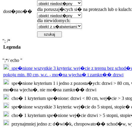
dla poruszaj�cych si� na protezach lub o kulach:
dost�pno��
dla niewidomych:
"; /*
Legenda
";*/ echo "
spe�nione wszystkie 3 kryteria: wej�cie z terenu bez schod�w
pokoju min. 80 cm, w.c. - mo�na wjecha� i zamkn�� drzwi
spe�nione kryterium 1 i jedno z pozosta�ych: drzwi > 80 cm, w
mo�na wjecha�, nie mo�na zamkn�� drzwi
cho� 1 kryterium spe�nione: drzwi < 80 cm, wej�cie > 3 sto
spe�nione wszystkie 3 kryteria: wej�cie do 5 stopni, stopie�
cho� 1 kryterium spe�nione wej�cie drzwi > 5 stopni, stopi
przynajmniej jedno z: d�wi�k, chropowato�� schod�w, w