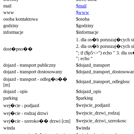
mail
$mail
www
$www
osoba kontaktowa
$osoba
godziny
$godziny
informacje
$informacje
1. dla os�b poruszaj�cych 
2. dla os�b poruszaj�cych si
dost�pno��
"; if ($p5<>'') echo " 3. dla
"; echo "
dojazd - transport publiczny
$dojazd_transport
dojazd - transport dostosowany
$dojazd_transport_dostosowa
dojazd - transport - odleg�o��
$dojazd_transport_odleglosc
[m]
dojazd - opis
$dojazd_opis
parking
$parking
$wejscie_podjazd
wej�cie - podjazd
$wejscie_drzwi_rodzaj
wej�cie - rodzaj drzwi
$wejscie_drzwi_szerokosc
wej�cie - szeroko�� drzwi [cm]
winda
$winda