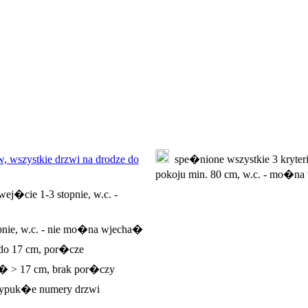
, wszystkie drzwi na drodze do
spe�nione wszystkie 3 kryteri
pokoju min. 80 cm, w.c. - mo�
ej�cie 1-3 stopnie, w.c. -
pnie, w.c. - nie mo�na wjecha�
 do 17 cm, por�cze
e� > 17 cm, brak por�czy
ypuk�e numery drzwi