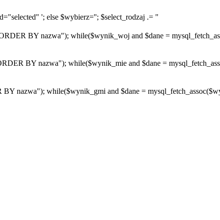
="selected" '; else $wybierz=''; $select_rodzaj .= "
R BY nazwa"); while($wynik_woj and $dane = mysql_fetch_assoc($
R BY nazwa"); while($wynik_mie and $dane = mysql_fetch_assoc($w
azwa"); while($wynik_gmi and $dane = mysql_fetch_assoc($wynik_g