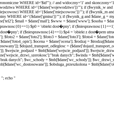
onomiczne WHERE id='$id'"); // and widoczny='1' and skonczony='1
odztwa WHERE id='{$dane['wojewodztwo']}'"); if ($wynik_w and 
scowosci WHERE id='{$dane['miejscowosc']}'"); if ($wynik_m and
 WHERE id='{$dane['gmina']}'"); if ($wynik_g and $dane_g = mys
 $dane['tel2']; $mail = $dane['mail']; $www = $dane['www']; $osoba = $d
niesprawnosc{0}==1) $p0 = 'obiekt dost�pny'; if ($niesprawnosc{1}==
t dost�pny'; if ($niesprawnosc{4}==1) $p4 = 'obiekt z dost�pem utru
]; $foto2 = $dane['foto2']; $foto3 = $dane['foto3']; $foto4 = $dane['fot
 $dane['foto4_opis']; $ocena = $dane['ocena']; $rodzaj = $trodzaj[$dane[
sowany']]; $dojazd_transport_odleglosc = ($dane['dojazd_transport_od
']]; $wejscie_podjazd = $tnb[$dane['wejscie_podjazd']]; $wejscie_drz
ne['wejscie_drzwi_szerokosc']:"brak danych"; $winda = $tnb[$dane['
"brak danych"; $wc_schody = $tnb[$dane['wc_schody']]; $wc_drzwi_s
nb[$dane['wc_dostosowane']]; $obsluga_przeszkolona = $tnb[$dane['o
 "; echo "