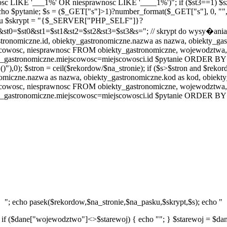
nosc LIKE '___1%' OR niesprawnosc LIKE '____1%')"; if ($st3==1) $s
ho $pytanie; $s = ($_GET["s"]>1)?number_format($_GET["s"], 0, "", ""
 pasku $skrypt = "{$_SERVER["PHP_SELF"]}?
st0&st1=$st1&st2=$st2&st3=$st3&s="; // skrypt do wysy�ania dan
ne.id, obiekty_gastronomiczne.nazwa as nazwa, obiekty_gastrono
scowosc, niesprawnosc FROM obiekty_gastronomiczne, wojewodztw
gastronomiczne.miejscowosc=miejscowosci.id $pytanie ORDER BY wo
 $stron = ceil($rekordow/$na_stronie); if ($s>$stron and $rekordow
iczne.nazwa as nazwa, obiekty_gastronomiczne.kod as kod, obiekty_g
scowosc, niesprawnosc FROM obiekty_gastronomiczne, wojewodztw
gastronomiczne.miejscowosc=miejscowosci.id $pytanie ORDER BY wo
"; echo pasek($rekordow,$na_stronie,$na_pasku,$skrypt,$s); echo "
 if ($dane["wojewodztwo"]<>$starewoj) { echo ""; } $starewoj = $dane