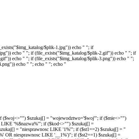
_exists("$img_katalog/$plik-1.jpg")) echo " "; if
pg")) echo " "; if (file_exists("$img_katalog/$plik-2.gif")) echo " "; if
gif")) echo " "; if (file_exists("$img_katalog/$plik-3.png")) echo " ";
-4.png")) echo " "; echo " "; echo "
'"; if ($woj<>"") $szukaj[] = "wojewodztwo='$woj'"; if ($mie<>"")
a LIKE '%$nazwa%'"; if ($kod<>"") $szukaj[] =
ukaj[] = "niesprawnosc LIKE '1%'"; if ($st1==2) $szukaj[] = "
' OR niesprawnosc LIKE '__1%')"; if ($st2==1) $szukaj[] =