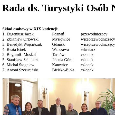
Rada ds. Turystyki Osób
Skład osobowy w XIX kadencji:
1.
Eugeniusz Jacek
Poznań
przewodniczący
2.
Zbigniew Orłowski
Mysłowice
wiceprzewodniczący
3.
Benedykt Wojcieszak
Gdańsk
wiceprzewodniczący
4.
Beata Birek
Warszawa
sekretarz
2.
Bogumiła Moskal
Tarnów
członek
5.
Stanisław Schubert
Jelenia Góra
członek
6.
Michał Stogniew
Katowice
członek
7.
Antoni Szczuciński
Bielsko-Biała
członek