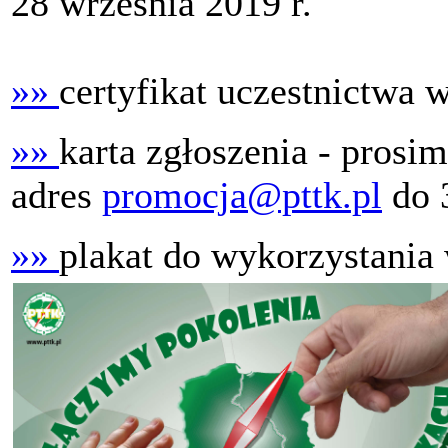
28 września 2019 r.
»»
certyfikat uczestnictwa w
»»
karta zgłoszenia - prosi
adres
promocja@pttk.pl
do 3
»»
plakat do wykorzystania