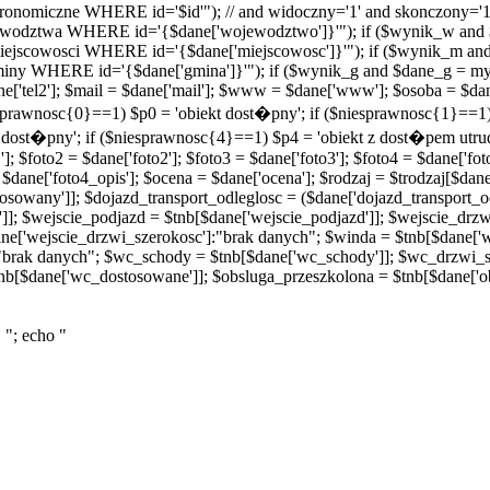
onomiczne WHERE id='$id'"); // and widoczny='1' and skonczony='1
odztwa WHERE id='{$dane['wojewodztwo']}'"); if ($wynik_w and 
scowosci WHERE id='{$dane['miejscowosc']}'"); if ($wynik_m and
 WHERE id='{$dane['gmina']}'"); if ($wynik_g and $dane_g = mys
 $dane['tel2']; $mail = $dane['mail']; $www = $dane['www']; $osoba = $d
niesprawnosc{0}==1) $p0 = 'obiekt dost�pny'; if ($niesprawnosc{1}==
t dost�pny'; if ($niesprawnosc{4}==1) $p4 = 'obiekt z dost�pem utru
]; $foto2 = $dane['foto2']; $foto3 = $dane['foto3']; $foto4 = $dane['fot
 $dane['foto4_opis']; $ocena = $dane['ocena']; $rodzaj = $trodzaj[$dane[
sowany']]; $dojazd_transport_odleglosc = ($dane['dojazd_transport_od
']]; $wejscie_podjazd = $tnb[$dane['wejscie_podjazd']]; $wejscie_drz
ne['wejscie_drzwi_szerokosc']:"brak danych"; $winda = $tnb[$dane['
"brak danych"; $wc_schody = $tnb[$dane['wc_schody']]; $wc_drzwi_s
nb[$dane['wc_dostosowane']]; $obsluga_przeszkolona = $tnb[$dane['o
 "; echo "