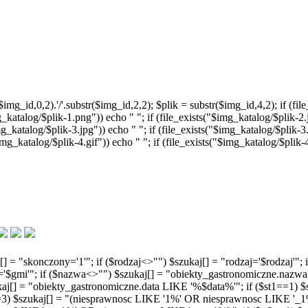
g_id,0,2).'/'.substr($img_id,2,2); $plik = substr($img_id,4,2); if (file
g_katalog/$plik-1.png")) echo " "; if (file_exists("$img_katalog/$plik-2.j
g_katalog/$plik-3.jpg")) echo " "; if (file_exists("$img_katalog/$plik-3.
$img_katalog/$plik-4.gif")) echo " "; if (file_exists("$img_katalog/$plik
kaj[] = "skonczony='1'"; if ($rodzaj<>"") $szukaj[] = "rodzaj='$rodzaj
a='$gmi'"; if ($nazwa<>"") $szukaj[] = "obiekty_gastronomiczne.nazw
[] = "obiekty_gastronomiczne.data LIKE '%$data%'"; if ($st1==1) $sz
3) $szukaj[] = "(niesprawnosc LIKE '1%' OR niesprawnosc LIKE '_1%