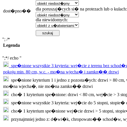
dla poruszaj�cych si� na protezach lub o kulach:
dost�pno��
dla niewidomych:
"; /*
Legenda
";*/ echo "
spe�nione wszystkie 3 kryteria: wej�cie z terenu bez schod�w
pokoju min. 80 cm, w.c. - mo�na wjecha� i zamkn�� drzwi
spe�nione kryterium 1 i jedno z pozosta�ych: drzwi > 80 cm, w
mo�na wjecha�, nie mo�na zamkn�� drzwi
cho� 1 kryterium spe�nione: drzwi < 80 cm, wej�cie > 3 sto
spe�nione wszystkie 3 kryteria: wej�cie do 5 stopni, stopie�
cho� 1 kryterium spe�nione wej�cie drzwi > 5 stopni, stopi
przynajmniej jedno z: d�wi�k, chropowato�� schod�w, w