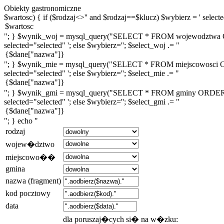
Obiekty gastronomiczne
$wartosc) { if ($rodzaj<>'' and $rodzaj==$klucz) $wybierz = ' selected
"; } $wynik_woj = mysql_query("SELECT * FROM wojewodztwa ORDE
selected="selected" '; else $wybierz=''; $select_woj .= "
"; } $wynik_mie = mysql_query("SELECT * FROM miejscowosci ORDE
selected="selected" '; else $wybierz=''; $select_mie .= "
"; } $wynik_gmi = mysql_query("SELECT * FROM gminy ORDER BY n
selected="selected" '; else $wybierz=''; $select_gmi .= "
"; } echo "
rodzaj
wojew�dztwo
miejscowo��
gmina
nazwa (fragment)
kod pocztowy
data
dla poruszaj�cych si� na w�zku: