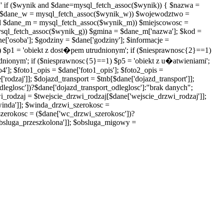
' if ($wynik and $dane=mysql_fetch_assoc($wynik)) { $nazwa =
$dane_w = mysql_fetch_assoc($wynik_w)) $wojewodztwo =
 $dane_m = mysql_fetch_assoc($wynik_m)) $miejscowosc =
ql_fetch_assoc($wynik_g)) $gmina = $dane_m['nazwa']; $kod =
ane['osoba']; $godziny = $dane['godziny']; $informacje =
1) $p1 = 'obiekt z dost�pem utrudnionym'; if ($niesprawnosc{2}==1)
dnionym'; if ($niesprawnosc{5}==1) $p5 = 'obiekt z u�atwieniami';
o4']; $foto1_opis = $dane['foto1_opis']; $foto2_opis =
'rodzaj']]; $dojazd_transport = $tnb[$dane['dojazd_transport']];
leglosc'])?$dane['dojazd_transport_odleglosc']:"brak danych";
wi_rodzaj = $twejscie_drzwi_rodzaj[$dane['wejscie_drzwi_rodzaj']];
winda']]; $winda_drzwi_szerokosc =
zerokosc = ($dane['wc_drzwi_szerokosc'])?
bsluga_przeszkolona']]; $obsluga_migowy =