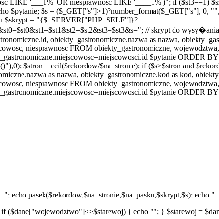
nosc LIKE '___1%' OR niesprawnosc LIKE '____1%')"; if ($st3==1) $s
ho $pytanie; $s = ($_GET["s"]>1)?number_format($_GET["s"], 0, "", ""
 pasku $skrypt = "{$_SERVER["PHP_SELF"]}?
st0&st1=$st1&st2=$st2&st3=$st3&s="; // skrypt do wysy�ania dan
ne.id, obiekty_gastronomiczne.nazwa as nazwa, obiekty_gastrono
scowosc, niesprawnosc FROM obiekty_gastronomiczne, wojewodztw
gastronomiczne.miejscowosc=miejscowosci.id $pytanie ORDER BY wo
 $stron = ceil($rekordow/$na_stronie); if ($s>$stron and $rekordow
iczne.nazwa as nazwa, obiekty_gastronomiczne.kod as kod, obiekty_g
scowosc, niesprawnosc FROM obiekty_gastronomiczne, wojewodztw
gastronomiczne.miejscowosc=miejscowosci.id $pytanie ORDER BY wo
"; echo pasek($rekordow,$na_stronie,$na_pasku,$skrypt,$s); echo "
 if ($dane["wojewodztwo"]<>$starewoj) { echo ""; } $starewoj = $dane