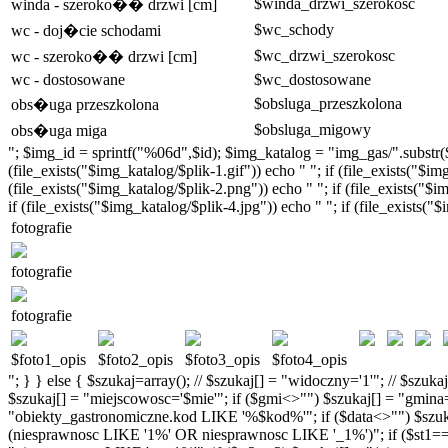
$winda_drzwi_szerokosc
winda - szeroko�� drzwi [cm]
$wc_schody
wc - doj�cie schodami
$wc_drzwi_szerokosc
wc - szeroko�� drzwi [cm]
wc - dostosowane
$wc_dostosowane
$obsluga_przeszkolona
obs�uga przeszkolona
$obsluga_migowy
obs�uga miga
"; $img_id = sprintf("%06d",$id); $img_katalog = "img_gas/".substr($im
(file_exists("$img_katalog/$plik-1.gif")) echo " "; if (file_exists("$im
(file_exists("$img_katalog/$plik-2.png")) echo " "; if (file_exists("$im
if (file_exists("$img_katalog/$plik-4.jpg")) echo " "; if (file_exists("
fotografie
fotografie
fotografie
$foto1_opis
$foto2_opis
$foto3_opis
$foto4_opis
"; } } else { $szukaj=array(); // $szukaj[] = "widoczny='1'"; // $szu
$szukaj[] = "miejscowosc='$mie'"; if ($gmi<>"") $szukaj[] = "gmin
"obiekty_gastronomiczne.kod LIKE '%$kod%'"; if ($data<>"") $szukaj
(niesprawnosc LIKE '1%' OR niesprawnosc LIKE '_1%')"; if ($st1==