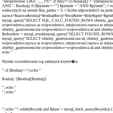
"niesprawnosc LIKE '___1%'"; if ($st2==2) $szukaj[] = "(niespraw
AND ", $szukaj); if ($pytanie<>"") $pytanie = "AND $pytanie"; // ec
widocznych na stronie $na_pasku = 5; // liczba odpowiedzi/2 na
nazwa=$nazwa&rodzaj=$rodzaj&woj=$woj&mie=$mie&gmi=$gmi&st0=$
mysql_query("SELECT SQL_CALC_FOUND_ROWS obiekty_gastronomicz
wojewodztwa.nazwa as wojewodztwo, miejscowosci.nazwa as miej
obiekty_gastronomiczne.wojewodztwo=wojewodztwa.id and obiekty_
$rekordow = mysql_result(mysql_query("SELECT FOUND_ROWS()"),0);
mysql_query("SELECT obiekty_gastronomiczne.id, obiekty_gastronom
wojewodztwa.nazwa as wojewodztwo, miejscowosci.nazwa as miej
obiekty_gastronomiczne.wojewodztwo=wojewodztwa.id and obiekty_
echo "
Wyniki wyszukiwania wg zadanych kryteri�w
"; if ($rodzaj<>'') echo "
Rodzaj: {$trodzaj[$rodzaj]}
"; echo "
"; echo "
"; echo ""; while($wynik and $dane = mysql_fetch_assoc($wynik)) {