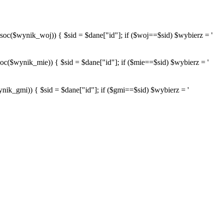
wynik_woj)) { $sid = $dane["id"]; if ($woj==$sid) $wybierz = '
ynik_mie)) { $sid = $dane["id"]; if ($mie==$sid) $wybierz = '
mi)) { $sid = $dane["id"]; if ($gmi==$sid) $wybierz = '