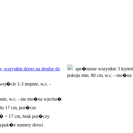
, wszystkie drzwi na drodze do
spe�nione wszystkie 3 kryteri
pokoju min. 80 cm, w.c. - mo�
ej�cie 1-3 stopnie, w.c. -
pnie, w.c. - nie mo�na wjecha�
 do 17 cm, por�cze
e� > 17 cm, brak por�czy
ypuk�e numery drzwi