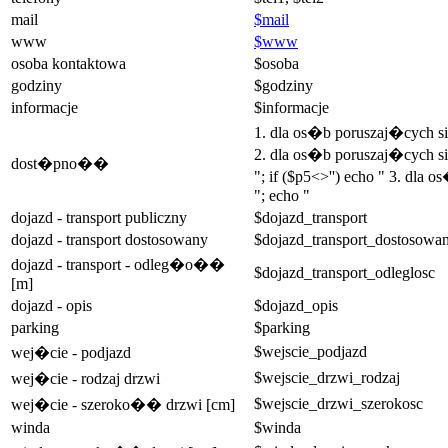
mail
$mail
www
$www
osoba kontaktowa
$osoba
godziny
$godziny
informacje
$informacje
1. dla os�b poruszaj�cych 
2. dla os�b poruszaj�cych si
dost�pno��
"; if ($p5<>'') echo " 3. dla
"; echo "
dojazd - transport publiczny
$dojazd_transport
dojazd - transport dostosowany
$dojazd_transport_dostosowa
dojazd - transport - odleg�o��
$dojazd_transport_odleglosc
[m]
dojazd - opis
$dojazd_opis
parking
$parking
$wejscie_podjazd
wej�cie - podjazd
$wejscie_drzwi_rodzaj
wej�cie - rodzaj drzwi
$wejscie_drzwi_szerokosc
wej�cie - szeroko�� drzwi [cm]
winda
$winda