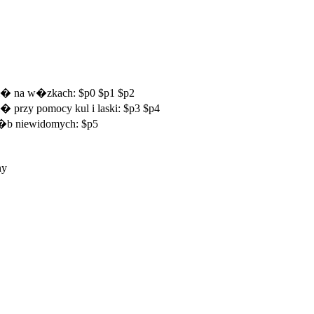
si� na w�zkach: $p0 $p1 $p2
� przy pomocy kul i laski: $p3 $p4
 os�b niewidomych: $p5
ny