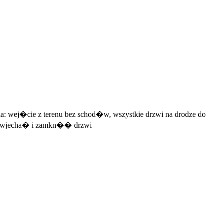
a: wej�cie z terenu bez schod�w, wszystkie drzwi na drodze do
na wjecha� i zamkn�� drzwi