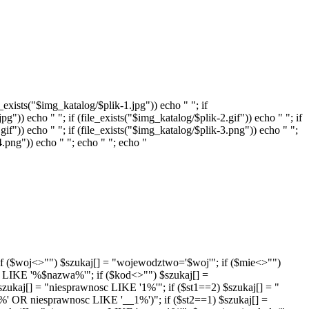
_exists("$img_katalog/$plik-1.jpg")) echo " "; if
pg")) echo " "; if (file_exists("$img_katalog/$plik-2.gif")) echo " "; if
gif")) echo " "; if (file_exists("$img_katalog/$plik-3.png")) echo " ";
-4.png")) echo " "; echo " "; echo "
'"; if ($woj<>"") $szukaj[] = "wojewodztwo='$woj'"; if ($mie<>"")
a LIKE '%$nazwa%'"; if ($kod<>"") $szukaj[] =
ukaj[] = "niesprawnosc LIKE '1%'"; if ($st1==2) $szukaj[] = "
' OR niesprawnosc LIKE '__1%')"; if ($st2==1) $szukaj[] =