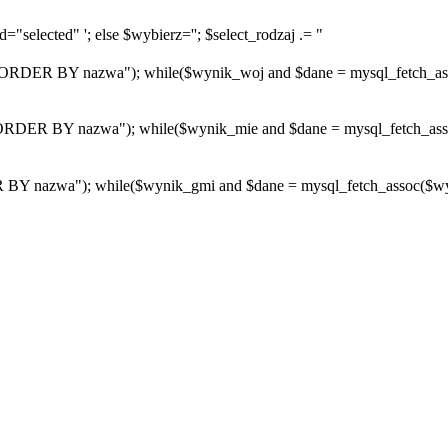
="selected" '; else $wybierz=''; $select_rodzaj .= "
R BY nazwa"); while($wynik_woj and $dane = mysql_fetch_assoc($
R BY nazwa"); while($wynik_mie and $dane = mysql_fetch_assoc($w
azwa"); while($wynik_gmi and $dane = mysql_fetch_assoc($wynik_g