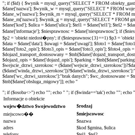
"; if ($id) { $wynik = mysql_query("SELECT * FROM obiekty_gastr
$dane['nazwa']; $wynik_w = mysql_query("SELECT * FROM wojew
$dane_w['nazwa']; $wynik_m = mysql_query("SELECT * FROM miej
$dane_m['nazwa']; $wynik_g = mysql_query("SELECT * FROM gminy
$dane['kod']; $ulica = $dane['ulica']; $tel1 = $dane['tel1']; $tel2 =
$dane['informacje']; $niesprawnosc = $dane['niesprawnosc']; if ($
$p2 = 'obiekt niedost�pny'; if ($niesprawnosc{3}==1) $p3 = 'obiek
$data = $dane['data']; $uwagi = $dane['uwagi']; $foto1 = $dane['foto1'
$dane['foto2_opis']; $foto3_opis = $dane['foto3_opis']; $foto4_opis =
$dojazd_transport_dostosowany = $tnb[$dane['dojazd_transport_dosto
$dojazd_opis = $dane['dojazd_opis']; $parking = $tnb[$dane['parking
$wejscie_drzwi_szerokosc = ($dane['wejscie_drzwi_szerokosc'])?$da
($dane['winda_drzwi_szerokosc'])?$dane['winda_drzwi_szerokosc']:
$dane['wc_drzwi_szerokosc']:"brak danych"; $wc_dostosowane = $t
$tnb[$dane['obsluga_migowy']]; echo "
"; if ($osoba<>'') echo ""; echo " "; if ($winda=='tak') echo ""; echo "
Informacje o obiekcie
$rodzaj
wojew�dztwo $wojewodztwo
$miejscowosc
miejscowo��
nazwa
$nazwa
adres
$kod $gmina, $ulica
telefony
$tel1, $tel2