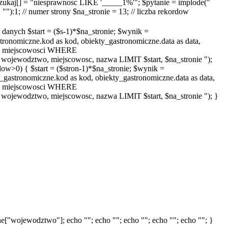
zukaj[] = "niesprawnosc LIKE '_____1%'"; $pytanie = implode("
):1; // numer strony $na_stronie = 13; // liczba rekordow
ych $start = ($s-1)*$na_stronie; $wynik =
miczne.kod as kod, obiekty_gastronomiczne.data as data,
a, miejscowosci WHERE
jewodztwo, miejscowosc, nazwa LIMIT $start, $na_stronie ");
>0) { $start = ($stron-1)*$na_stronie; $wynik =
astronomiczne.kod as kod, obiekty_gastronomiczne.data as data,
a, miejscowosci WHERE
jewodztwo, miejscowosc, nazwa LIMIT $start, $na_stronie "); }
["wojewodztwo"]; echo ""; echo ""; echo ""; echo ""; echo ""; }