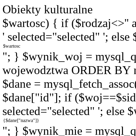
Obiekty kulturalne
$wartosc) { if ($rodzaj<>''
' selected="selected" '; else
"; } $wynik_woj = mysql
wojewodztwa ORDER BY na
$dane = mysql_fetch_assoc
$dane["id"]; if ($woj==$sid
selected="selected" '; else 
"; } $wynik_mie = mysql