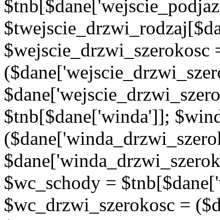
$tnb[$dane['wejscie_podjaz
$twejscie_drzwi_rodzaj[$da
$wejscie_drzwi_szerokosc 
($dane['wejscie_drzwi_szer
$dane['wejscie_drzwi_szero
$tnb[$dane['winda']]; $wi
($dane['winda_drzwi_szerok
$dane['winda_drzwi_szeroko
$wc_schody = $tnb[$dane['
$wc_drzwi_szerokosc = ($d