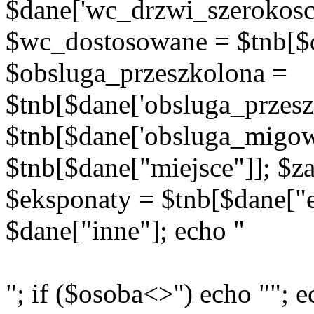
$dane['wc_drzwi_szerokosc'
$wc_dostosowane = $tnb[$d
$obsluga_przeszkolona =
$tnb[$dane['obsluga_przes
$tnb[$dane['obsluga_migow
$tnb[$dane["miejsce"]]; $za
$eksponaty = $tnb[$dane["e
$dane["inne"]; echo "
"; if ($osoba<>'') echo ""; e