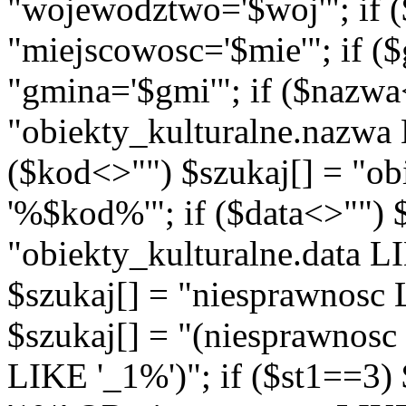
"wojewodztwo='$woj'"; if (
"miejscowosc='$mie'"; if (
"gmina='$gmi'"; if ($nazwa
"obiekty_kulturalne.nazwa
($kod<>"") $szukaj[] = "o
'%$kod%'"; if ($data<>"") 
"obiekty_kulturalne.data L
$szukaj[] = "niesprawnosc 
$szukaj[] = "(niesprawnos
LIKE '_1%')"; if ($st1==3)