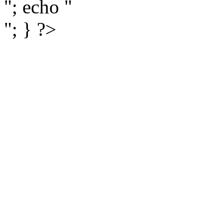
"; echo "
"; } ?>