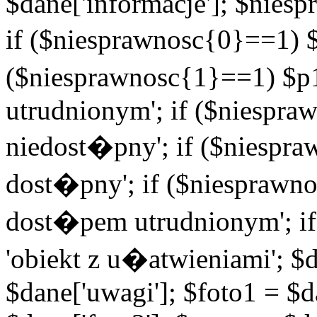
$dane['informacje']; $niesp
if ($niesprawnosc{0}==1) $
($niesprawnosc{1}==1) $p1
utrudnionym'; if ($niespra
niedost�pny'; if ($niespra
dost�pny'; if ($niesprawno
dost�pem utrudnionym'; if
'obiekt z u�atwieniami'; $d
$dane['uwagi']; $foto1 = $d