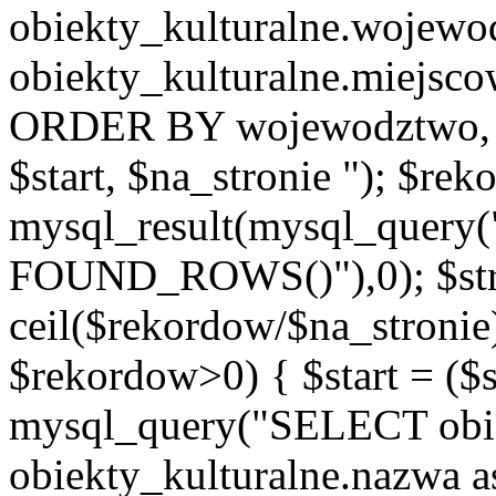
obiekty_kulturalne.wojew
obiekty_kulturalne.miejsc
ORDER BY wojewodztwo, 
$start, $na_stronie "); $re
mysql_result(mysql_quer
FOUND_ROWS()"),0); $st
ceil($rekordow/$na_stronie)
$rekordow>0) { $start = ($
mysql_query("SELECT obiek
obiekty_kulturalne.nazwa a