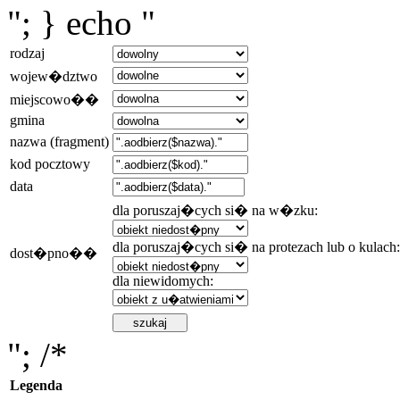
"; } echo "
rodzaj
wojew�dztwo
miejscowo��
gmina
nazwa (fragment)
kod pocztowy
data
dla poruszaj�cych si� na w�zku:
dla poruszaj�cych si� na protezach lub o kulach:
dost�pno��
dla niewidomych:
"; /*
Legenda