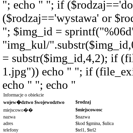
"; echo " "; if ($rodzaj=='do
($rodzaj=='wystawa' or $rod
"; $img_id = sprintf("%06d
"img_kul/".substr($img_id,0,
= substr($img_id,4,2); if (f
1.jpg")) echo " "; if (file_
echo " "; echo "
Informacje o obiekcie
$rodzaj
wojew�dztwo $wojewodztwo
$miejscowosc
miejscowo��
nazwa
$nazwa
adres
$kod $gmina, $ulica
telefony
$tel1, $tel2