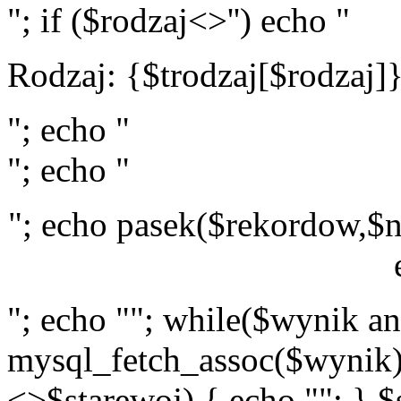
"; if ($rodzaj<>'') echo "
Rodzaj: {$trodzaj[$rodzaj]
"; echo "
"; echo "
"; echo pasek($rekordow,$n
"; echo ""; while($wynik a
mysql_fetch_assoc($wynik)
<>$starewoj) { echo ""; } $