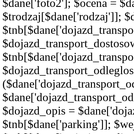
$dane['foto2']; $ocena = $d
$trodzaj[$dane['rodzaj']]; 
$tnb[$dane['dojazd_transpor
$dojazd_transport_dostoso
$tnb[$dane['dojazd_transpo
$dojazd_transport_odleglos
($dane['dojazd_transport_od
$dane['dojazd_transport_od
$dojazd_opis = $dane['doja
$tnb[$dane['parking']]; $w