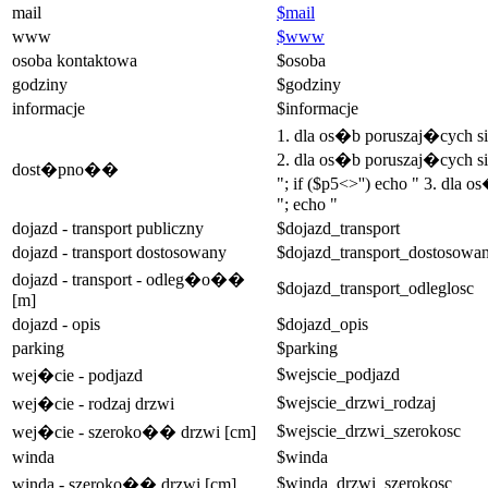
mail
$mail
www
$www
osoba kontaktowa
$osoba
godziny
$godziny
informacje
$informacje
1. dla os�b poruszaj�cych 
2. dla os�b poruszaj�cych si
dost�pno��
"; if ($p5<>'') echo " 3. dla
"; echo "
dojazd - transport publiczny
$dojazd_transport
dojazd - transport dostosowany
$dojazd_transport_dostosowa
dojazd - transport - odleg�o��
$dojazd_transport_odleglosc
[m]
dojazd - opis
$dojazd_opis
parking
$parking
$wejscie_podjazd
wej�cie - podjazd
$wejscie_drzwi_rodzaj
wej�cie - rodzaj drzwi
$wejscie_drzwi_szerokosc
wej�cie - szeroko�� drzwi [cm]
winda
$winda
$winda_drzwi_szerokosc
winda - szeroko�� drzwi [cm]