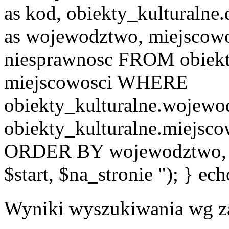
as kod, obiekty_kulturalne
as wojewodztwo, miejscowo
niesprawnosc FROM obiekt
miejscowosci WHERE
obiekty_kulturalne.wojew
obiekty_kulturalne.miejsc
ORDER BY wojewodztwo, 
$start, $na_stronie "); } ech
Wyniki wyszukiwania wg z