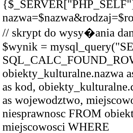
{$_SERVER["PHP_SELF"
nazwa=$nazwa&rodzaj=$r
// skrypt do wysy�ania dan
$wynik = mysql_query("
SQL_CALC_FOUND_ROWS o
obiekty_kulturalne.nazwa a
as kod, obiekty_kulturalne
as wojewodztwo, miejscowo
niesprawnosc FROM obiekt
miejscowosci WHERE