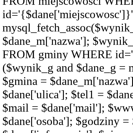
FROM miejscowosci WHE
id='{$dane['miejscowosc']}
mysql_fetch_assoc($wynik
$dane_m['nazwa']; $wynik
FROM gminy WHERE id='{$d
($wynik_g and $dane_g = 
$gmina = $dane_m['nazwa'];
$dane['ulica']; $tel1 = $dane[
$mail = $dane['mail']; $w
$dane['osoba']; $godziny = 