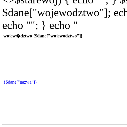
$dane["wojewodztwo"]; echo
echo ""; } echo "
wojew�dztwo {$dane["wojewodztwo"]}
{$dane["nazwa"]}