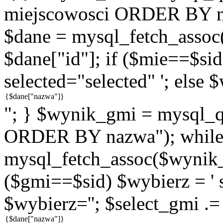
miejscowosci ORDER BY n
$dane = mysql_fetch_assoc
$dane["id"]; if ($mie==$sid
selected="selected" '; else 
"; } $wynik_gmi = mysql
ORDER BY nazwa"); while
mysql_fetch_assoc($wynik_g
($gmi==$sid) $wybierz = ' s
$wybierz=''; $select_gmi .=