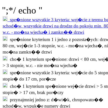
";*/ echo "
spe�nione wszystkie 3 kryteria: wej�cie z terenu b
schod�w, wszystkie drzwi na drodze do pokoju min. 8
w.c. - mo�na wjecha� i zamkn�� drzwi
spe�nione kryterium 1 i jedno z pozosta�ych: drzw
80 cm, wej�cie 1-3 stopnie, w.c. - mo�na wjecha�, ni
mo�na zamkn�� drzwi
cho� 1 kryterium spe�nione: drzwi < 80 cm, wej�
> 3 stopnie, w.c. - nie mo�na wjecha�
spe�nione wszystkie 3 kryteria: wej�cie do 5 stopn
stopie� do 17 cm, por�cze
cho� 1 kryterium spe�nione wej�cie drzwi > 5 st
stopie� > 17 cm, brak por�czy
przynajmniej jedno z: d�wi�k, chropowato��
schod�w, wypuk�e numery drzwi