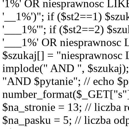
'1%' OR niesprawnosc LIK
'__1%')"; if ($st2==1) $sz
'___1%'"; if ($st2==2) $sz
'___1%' OR niesprawnosc L
$szukaj[] = "niesprawnosc
implode(" AND ", $szukaj);
"AND $pytanie"; // echo $p
number_format($_GET["s"], 0
$na_stronie = 13; // liczba
$na_pasku = 5; // liczba od