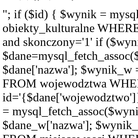
"; if ($id) { $wynik = m
obiekty_kulturalne WHERE i
and skonczony='1' if ($wyn
$dane=mysql_fetch_assoc(
$dane['nazwa']; $wynik_w
FROM wojewodztwa WH
id='{$dane['wojewodztwo']
= mysql_fetch_assoc($wyn
$dane_w['nazwa']; $wyni