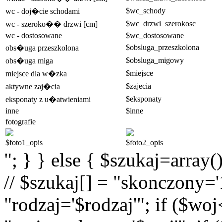
$wc_schody
wc - doj�cie schodami
$wc_drzwi_szerokosc
wc - szeroko�� drzwi [cm]
wc - dostosowane
$wc_dostosowane
$obsluga_przeszkolona
obs�uga przeszkolona
$obsluga_migowy
obs�uga miga
$miejsce
miejsce dla w�zka
$zajecia
aktywne zaj�cia
$eksponaty
eksponaty z u�atwieniami
inne
$inne
fotografie
$foto1_opis
$foto2_opis
"; } } else { $szukaj=array(
// $szukaj[] = "skonczony='1
"rodzaj='$rodzaj'"; if ($wo