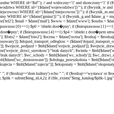
ralne WHERE id='$id'"); // and widoczny='1' and skonczony='1' if 
odztwa WHERE id='{$dane['wojewodztwo']}'"); if ($wynik_w and 
scowosci WHERE id='{$dane['miejscowosc']}'"); if ($wynik_m and
 WHERE id='{$dane['gmina']}'"); if ($wynik_g and $dane_g = mys
 $dane['tel2']; $mail = $dane['mail']; $www = $dane['www']; $osoba = $d
niesprawnosc{0}==1) $p0 = 'obiekt dost�pny'; if ($niesprawnosc{1}==
t dost�pny'; if ($niesprawnosc{4}==1) $p4 = 'obiekt z dost�pem utru
]; $foto2 = $dane['foto2']; $ocena = $dane['ocena']; $rodzaj = $trodzaj
sowany']]; $dojazd_transport_odleglosc = ($dane['dojazd_transport_od
']]; $wejscie_podjazd = $tnb[$dane['wejscie_podjazd']]; $wejscie_drz
ne['wejscie_drzwi_szerokosc']:"brak danych"; $winda = $tnb[$dane['
"brak danych"; $wc_schody = $tnb[$dane['wc_schody']]; $wc_drzwi_s
nb[$dane['wc_dostosowane']]; $obsluga_przeszkolona = $tnb[$dane['o
zajecia = $tnb[$dane["zajecia"]]; $eksponaty = $tnb[$dane["eksponaty
o " "; if ($rodzaj=='dom kultury') echo " "; if ($rodzaj=='wystawa' or $
$plik = substr($img_id,4,2); if (file_exists("$img_katalog/$plik-1.jpg")