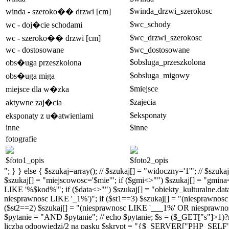
$winda_drzwi_szerokosc
winda - szeroko�� drzwi [cm]
$wc_schody
wc - doj�cie schodami
$wc_drzwi_szerokosc
wc - szeroko�� drzwi [cm]
wc - dostosowane
$wc_dostosowane
$obsluga_przeszkolona
obs�uga przeszkolona
$obsluga_migowy
obs�uga miga
$miejsce
miejsce dla w�zka
$zajecia
aktywne zaj�cia
$eksponaty
eksponaty z u�atwieniami
inne
$inne
fotografie
$foto1_opis
$foto2_opis
"; } } else { $szukaj=array(); // $szukaj[] = "widoczny='1'"; // $szu
$szukaj[] = "miejscowosc='$mie'"; if ($gmi<>"") $szukaj[] = "gmina
LIKE '%$kod%'"; if ($data<>"") $szukaj[] = "obiekty_kulturalne.da
niesprawnosc LIKE '_1%')"; if ($st1==3) $szukaj[] = "(niesprawno
($st2==2) $szukaj[] = "(niesprawnosc LIKE '___1%' OR niesprawnosc
$pytanie = "AND $pytanie"; // echo $pytanie; $s = ($_GET["s"]>1)?nu
liczba odpowiedzi/2 na pasku $skrypt = "{$_SERVER["PHP_SELF