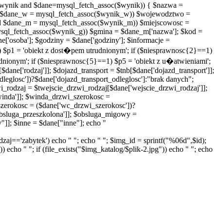
($wynik and $dane=mysql_fetch_assoc($wynik)) { $nazwa =
$dane_w = mysql_fetch_assoc($wynik_w)) $wojewodztwo =
 $dane_m = mysql_fetch_assoc($wynik_m)) $miejscowosc =
ql_fetch_assoc($wynik_g)) $gmina = $dane_m['nazwa']; $kod =
ane['osoba']; $godziny = $dane['godziny']; $informacje =
1) $p1 = 'obiekt z dost�pem utrudnionym'; if ($niesprawnosc{2}==1)
dnionym'; if ($niesprawnosc{5}==1) $p5 = 'obiekt z u�atwieniami';
[$dane['rodzaj']]; $dojazd_transport = $tnb[$dane['dojazd_transport']];
leglosc'])?$dane['dojazd_transport_odleglosc']:"brak danych";
wi_rodzaj = $twejscie_drzwi_rodzaj[$dane['wejscie_drzwi_rodzaj']];
winda']]; $winda_drzwi_szerokosc =
zerokosc = ($dane['wc_drzwi_szerokosc'])?
bsluga_przeszkolona']]; $obsluga_migowy =
"]]; $inne = $dane["inne"]; echo "
rodzaj=='zabytek') echo " "; echo " "; $img_id = sprintf("%06d",$id);
) echo " "; if (file_exists("$img_katalog/$plik-2.jpg")) echo " "; echo