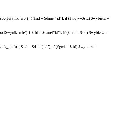
wynik_woj)) { $sid = $dane["id"]; if ($woj==$sid) $wybierz = '
ynik_mie)) { $sid = $dane["id"]; if ($mie==$sid) $wybierz = '
mi)) { $sid = $dane["id"]; if ($gmi==$sid) $wybierz = '