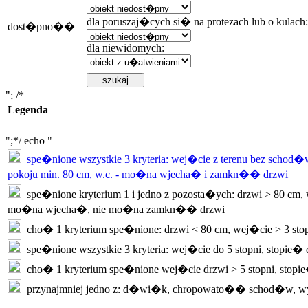
dla poruszaj�cych si� na protezach lub o kulach:
dost�pno��
dla niewidomych:
"; /*
Legenda
";*/ echo "
spe�nione wszystkie 3 kryteria: wej�cie z terenu bez schod�w
pokoju min. 80 cm, w.c. - mo�na wjecha� i zamkn�� drzwi
spe�nione kryterium 1 i jedno z pozosta�ych: drzwi > 80 cm, w
mo�na wjecha�, nie mo�na zamkn�� drzwi
cho� 1 kryterium spe�nione: drzwi < 80 cm, wej�cie > 3 sto
spe�nione wszystkie 3 kryteria: wej�cie do 5 stopni, stopie�
cho� 1 kryterium spe�nione wej�cie drzwi > 5 stopni, stopi
przynajmniej jedno z: d�wi�k, chropowato�� schod�w, w