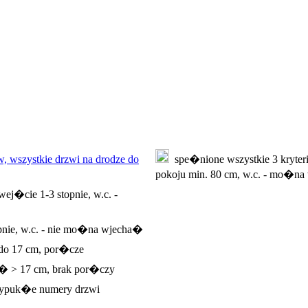
, wszystkie drzwi na drodze do
spe�nione wszystkie 3 kryteri
pokoju min. 80 cm, w.c. - mo�
ej�cie 1-3 stopnie, w.c. -
pnie, w.c. - nie mo�na wjecha�
 do 17 cm, por�cze
e� > 17 cm, brak por�czy
ypuk�e numery drzwi