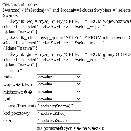
Obiekty kulturalne
$wartosc) { if ($rodzaj<>'' and $rodzaj==$klucz) $wybierz = ' selected
"; } $wynik_woj = mysql_query("SELECT * FROM wojewodztwa ORDE
selected="selected" '; else $wybierz=''; $select_woj .= "
"; } $wynik_mie = mysql_query("SELECT * FROM miejscowosci ORDE
selected="selected" '; else $wybierz=''; $select_mie .= "
"; } $wynik_gmi = mysql_query("SELECT * FROM gminy ORDER BY n
selected="selected" '; else $wybierz=''; $select_gmi .= "
"; } echo "
rodzaj
wojew�dztwo
miejscowo��
gmina
nazwa (fragment)
kod pocztowy
data
dla poruszaj�cych si� na w�zku: