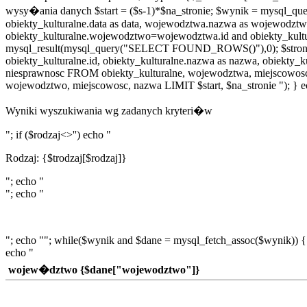
wysy�ania danych $start = ($s-1)*$na_stronie; $wynik = mysql_
obiekty_kulturalne.data as data, wojewodztwa.nazwa as wojewodz
obiekty_kulturalne.wojewodztwo=wojewodztwa.id and obiekty_kult
mysql_result(mysql_query("SELECT FOUND_ROWS()"),0); $stron = ce
obiekty_kulturalne.id, obiekty_kulturalne.nazwa as nazwa, obiekty_
niesprawnosc FROM obiekty_kulturalne, wojewodztwa, miejscowo
wojewodztwo, miejscowosc, nazwa LIMIT $start, $na_stronie "); } e
Wyniki wyszukiwania wg zadanych kryteri�w
"; if ($rodzaj<>'') echo "
Rodzaj: {$trodzaj[$rodzaj]}
"; echo "
"; echo "
"; echo ""; while($wynik and $dane = mysql_fetch_assoc($wynik)) {
echo "
wojew�dztwo {$dane["wojewodztwo"]}