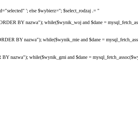
="selected" '; else $wybierz=''; $select_rodzaj .= "
R BY nazwa"); while($wynik_woj and $dane = mysql_fetch_assoc($
R BY nazwa"); while($wynik_mie and $dane = mysql_fetch_assoc($w
azwa"); while($wynik_gmi and $dane = mysql_fetch_assoc($wynik_g