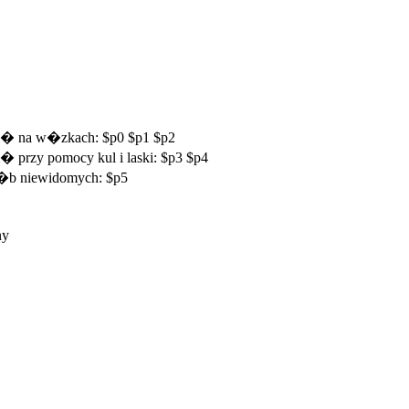
si� na w�zkach: $p0 $p1 $p2
� przy pomocy kul i laski: $p3 $p4
 os�b niewidomych: $p5
ny