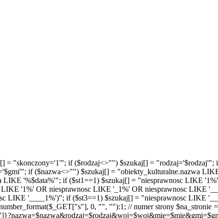
kaj[] = "skonczony='1'"; if ($rodzaj<>"") $szukaj[] = "rodzaj='$rodzaj
='$gmi'"; if ($nazwa<>"") $szukaj[] = "obiekty_kulturalne.nazwa LIK
ta LIKE '%$data%'"; if ($st1==1) $szukaj[] = "niesprawnosc LIKE '1%'
sc LIKE '1%' OR niesprawnosc LIKE '_1%' OR niesprawnosc LIKE '__1%
 LIKE '____1%')"; if ($st3==1) $szukaj[] = "niesprawnosc LIKE '___
mber_format($_GET["s"], 0, "", ""):1; // numer strony $na_stronie = 
"]}?nazwa=$nazwa&rodzaj=$rodzaj&woj=$woj&mie=$mie&gmi=$gmi&s