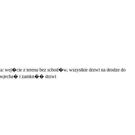
a: wej�cie z terenu bez schod�w, wszystkie drzwi na drodze do
na wjecha� i zamkn�� drzwi