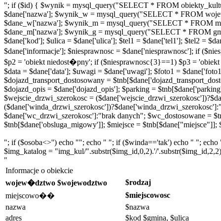
"; if ($id) { $wynik = mysql_query("SELECT * FROM obiekty_kultu
$dane['nazwa']; $wynik_w = mysql_query("SELECT * FROM wojew
$dane_w['nazwa']; $wynik_m = mysql_query("SELECT * FROM miej
$dane_m['nazwa']; $wynik_g = mysql_query("SELECT * FROM gminy
$dane['kod']; $ulica = $dane['ulica']; $tel1 = $dane['tel1']; $tel2 =
$dane['informacje']; $niesprawnosc = $dane['niesprawnosc']; if ($
$p2 = 'obiekt niedost�pny'; if ($niesprawnosc{3}==1) $p3 = 'obiek
$data = $dane['data']; $uwagi = $dane['uwagi']; $foto1 = $dane['foto1'
$dojazd_transport_dostosowany = $tnb[$dane['dojazd_transport_dosto
$dojazd_opis = $dane['dojazd_opis']; $parking = $tnb[$dane['parking
$wejscie_drzwi_szerokosc = ($dane['wejscie_drzwi_szerokosc'])?$da
($dane['winda_drzwi_szerokosc'])?$dane['winda_drzwi_szerokosc']:
$dane['wc_drzwi_szerokosc']:"brak danych"; $wc_dostosowane = $t
$tnb[$dane['obsluga_migowy']]; $miejsce = $tnb[$dane["miejsce"]]; $
"; if ($osoba<>'') echo ""; echo " "; if ($winda=='tak') echo " "; ech
$img_katalog = "img_kul/".substr($img_id,0,2).'/'.substr($img_id,2,2); 
"
Informacje o obiekcie
$rodzaj
wojew�dztwo $wojewodztwo
$miejscowosc
miejscowo��
nazwa
$nazwa
adres
$kod $gmina, $ulica