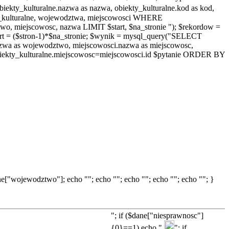
y_kulturalne.nazwa as nazwa, obiekty_kulturalne.kod as kod,
ty_kulturalne, wojewodztwa, miejscowosci WHERE
, miejscowosc, nazwa LIMIT $start, $na_stronie "); $rekordow =
rt = ($stron-1)*$na_stronie; $wynik = mysql_query("SELECT
.nazwa as wojewodztwo, miejscowosci.nazwa as miejscowosc,
ekty_kulturalne.miejscowosc=miejscowosci.id $pytanie ORDER BY
["wojewodztwo"]; echo ""; echo ""; echo ""; echo ""; echo ""; }
"; if ($dane["niesprawnosc"]
{0}==1) echo "
"; if