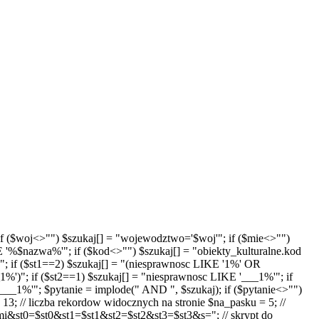
'"; if ($woj<>"") $szukaj[] = "wojewodztwo='$woj'"; if ($mie<>"")
E '%$nazwa%'"; if ($kod<>"") $szukaj[] = "obiekty_kulturalne.kod
"; if ($st1==2) $szukaj[] = "(niesprawnosc LIKE '1%' OR
')"; if ($st2==1) $szukaj[] = "niesprawnosc LIKE '___1%'"; if
__1%'"; $pytanie = implode(" AND ", $szukaj); if ($pytanie<>"")
13; // liczba rekordow widocznych na stronie $na_pasku = 5; //
t0=$st0&st1=$st1&st2=$st2&st3=$st3&s="; // skrypt do