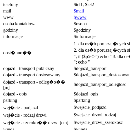
telefony
$tel1, $tel2
mail
$mail
www
$www
osoba kontaktowa
$osoba
godziny
$godziny
informacje
$informacje
1. dla os�b poruszaj�cych 
2. dla os�b poruszaj�cych si
dost�pno��
"; if ($p5<>'') echo " 3. dla
"; echo "
dojazd - transport publiczny
$dojazd_transport
dojazd - transport dostosowany
$dojazd_transport_dostosowa
dojazd - transport - odleg�o��
$dojazd_transport_odleglosc
[m]
dojazd - opis
$dojazd_opis
parking
$parking
$wejscie_podjazd
wej�cie - podjazd
$wejscie_drzwi_rodzaj
wej�cie - rodzaj drzwi
$wejscie_drzwi_szerokosc
wej�cie - szeroko�� drzwi [cm]
winda
$winda