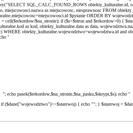
query("SELECT SQL_CALC_FOUND_ROWS obiekty_kulturalne.id, obiekt
two, miejscowosci.nazwa as miejscowosc, niesprawnosc FROM obiek
uralne.miejscowosc=miejscowosci.id $pytanie ORDER BY wojewodztwo
il($rekordow/$na_stronie); if ($s>$stron and $rekordow>0) { $sta
kulturalne.kod as kod, obiekty_kulturalne.data as data, wojewodztwa
sci WHERE obiekty_kulturalne.wojewodztwo=wojewodztwa.id and obi
cho "
"; echo pasek($rekordow,$na_stronie,$na_pasku,$skrypt,$s); echo "
 if ($dane["wojewodztwo"]<>$starewoj) { echo ""; } $starewoj = $dane