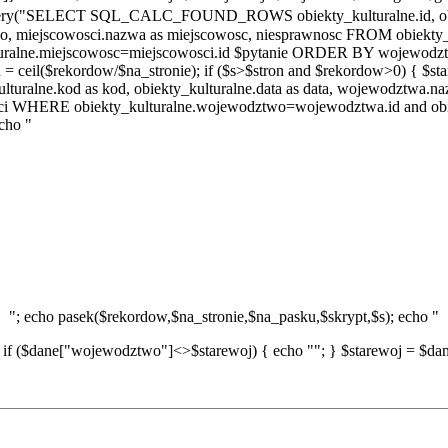
query("SELECT SQL_CALC_FOUND_ROWS obiekty_kulturalne.id, obiekt
two, miejscowosci.nazwa as miejscowosc, niesprawnosc FROM obiek
uralne.miejscowosc=miejscowosci.id $pytanie ORDER BY wojewodztwo
il($rekordow/$na_stronie); if ($s>$stron and $rekordow>0) { $sta
kulturalne.kod as kod, obiekty_kulturalne.data as data, wojewodztwa
sci WHERE obiekty_kulturalne.wojewodztwo=wojewodztwa.id and obi
cho "
"; echo pasek($rekordow,$na_stronie,$na_pasku,$skrypt,$s); echo "
 if ($dane["wojewodztwo"]<>$starewoj) { echo ""; } $starewoj = $dane