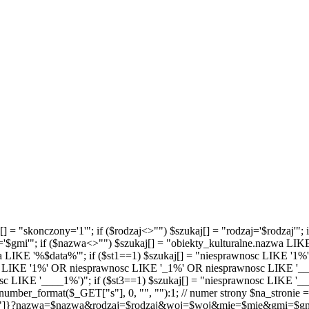
kaj[] = "skonczony='1'"; if ($rodzaj<>"") $szukaj[] = "rodzaj='$rodzaj
='$gmi'"; if ($nazwa<>"") $szukaj[] = "obiekty_kulturalne.nazwa LIK
ta LIKE '%$data%'"; if ($st1==1) $szukaj[] = "niesprawnosc LIKE '1%'
sc LIKE '1%' OR niesprawnosc LIKE '_1%' OR niesprawnosc LIKE '__1%
 LIKE '____1%')"; if ($st3==1) $szukaj[] = "niesprawnosc LIKE '___
mber_format($_GET["s"], 0, "", ""):1; // numer strony $na_stronie = 
"]}?nazwa=$nazwa&rodzaj=$rodzaj&woj=$woj&mie=$mie&gmi=$gmi&s