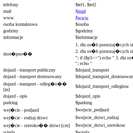
telefony
$tel1, $tel2
mail
$mail
www
$www
osoba kontaktowa
$osoba
godziny
$godziny
informacje
$informacje
1. dla os�b poruszaj�cych 
2. dla os�b poruszaj�cych si
dost�pno��
"; if ($p5<>'') echo " 3. dla
"; echo "
dojazd - transport publiczny
$dojazd_transport
dojazd - transport dostosowany
$dojazd_transport_dostosowa
dojazd - transport - odleg�o��
$dojazd_transport_odleglosc
[m]
dojazd - opis
$dojazd_opis
parking
$parking
$wejscie_podjazd
wej�cie - podjazd
$wejscie_drzwi_rodzaj
wej�cie - rodzaj drzwi
$wejscie_drzwi_szerokosc
wej�cie - szeroko�� drzwi [cm]
winda
$winda