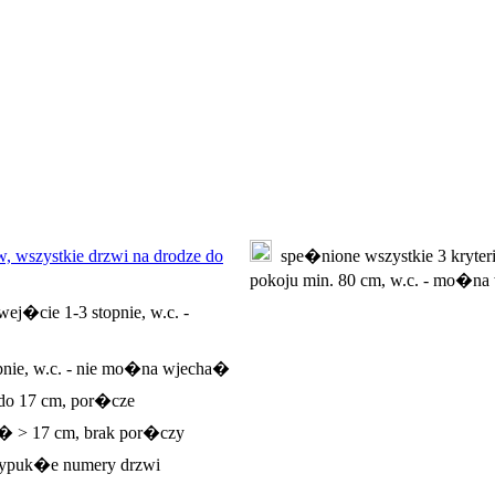
, wszystkie drzwi na drodze do
spe�nione wszystkie 3 kryteri
pokoju min. 80 cm, w.c. - mo�
ej�cie 1-3 stopnie, w.c. -
pnie, w.c. - nie mo�na wjecha�
 do 17 cm, por�cze
e� > 17 cm, brak por�czy
ypuk�e numery drzwi