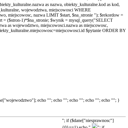
y_kulturalne.nazwa as nazwa, obiekty_kulturalne.kod as kod,
ty_kulturalne, wojewodztwa, miejscowosci WHERE
, miejscowosc, nazwa LIMIT $start, $na_stronie "); $rekordow =
rt = ($stron-1)*$na_stronie; $wynik = mysql_query("SELECT
.nazwa as wojewodztwo, miejscowosci.nazwa as miejscowosc,
ekty_kulturalne.miejscowosc=miejscowosci.id $pytanie ORDER BY
["wojewodztwo"]; echo ""; echo ""; echo ""; echo ""; echo ""; }
"; if ($dane["niesprawnosc"]
{0}==1) echo "
"; if