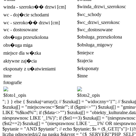
$winda_drzwi_szerokosc
winda - szeroko�� drzwi [cm]
$wc_schody
wc - doj�cie schodami
$wc_drzwi_szerokosc
wc - szeroko�� drzwi [cm]
wc - dostosowane
$wc_dostosowane
$obsluga_przeszkolona
obs�uga przeszkolona
$obsluga_migowy
obs�uga miga
$miejsce
miejsce dla w�zka
$zajecia
aktywne zaj�cia
$eksponaty
eksponaty z u�atwieniami
inne
$inne
fotografie
$foto1_opis
$foto2_opis
"; } } else { $szukaj=array(); // $szukaj[] = "widoczny='1'"; // $szu
$szukaj[] = "miejscowosc='$mie'"; if ($gmi<>"") $szukaj[] = "gmina
LIKE '%$kod%'"; if ($data<>"") $szukaj[] = "obiekty_kulturalne.da
niesprawnosc LIKE '_1%')"; if ($st1==3) $szukaj[] = "(niesprawno
($st2==2) $szukaj[] = "(niesprawnosc LIKE '___1%' OR niesprawnosc
$pytanie = "AND $pytanie"; // echo $pytanie; $s = ($_GET["s"]>1)?nu
liczba odpowiedzi/2 na pasku $skrypt = "{$_SERVER["PHP_SELF