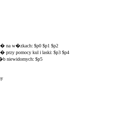
si� na w�zkach: $p0 $p1 $p2
� przy pomocy kul i laski: $p3 $p4
 os�b niewidomych: $p5
ny