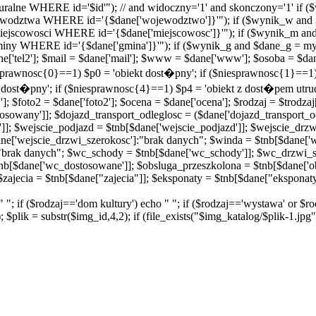
ralne WHERE id='$id'"); // and widoczny='1' and skonczony='1' if 
odztwa WHERE id='{$dane['wojewodztwo']}'"); if ($wynik_w and 
scowosci WHERE id='{$dane['miejscowosc']}'"); if ($wynik_m and
 WHERE id='{$dane['gmina']}'"); if ($wynik_g and $dane_g = mys
 $dane['tel2']; $mail = $dane['mail']; $www = $dane['www']; $osoba = $d
niesprawnosc{0}==1) $p0 = 'obiekt dost�pny'; if ($niesprawnosc{1}==
t dost�pny'; if ($niesprawnosc{4}==1) $p4 = 'obiekt z dost�pem utru
]; $foto2 = $dane['foto2']; $ocena = $dane['ocena']; $rodzaj = $trodzaj
sowany']]; $dojazd_transport_odleglosc = ($dane['dojazd_transport_od
']]; $wejscie_podjazd = $tnb[$dane['wejscie_podjazd']]; $wejscie_drz
ne['wejscie_drzwi_szerokosc']:"brak danych"; $winda = $tnb[$dane['
"brak danych"; $wc_schody = $tnb[$dane['wc_schody']]; $wc_drzwi_s
nb[$dane['wc_dostosowane']]; $obsluga_przeszkolona = $tnb[$dane['o
zajecia = $tnb[$dane["zajecia"]]; $eksponaty = $tnb[$dane["eksponaty
o " "; if ($rodzaj=='dom kultury') echo " "; if ($rodzaj=='wystawa' or $
$plik = substr($img_id,4,2); if (file_exists("$img_katalog/$plik-1.jpg")