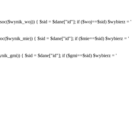
wynik_woj)) { $sid = $dane["id"]; if ($woj==$sid) $wybierz = '
ynik_mie)) { $sid = $dane["id"]; if ($mie==$sid) $wybierz = '
mi)) { $sid = $dane["id"]; if ($gmi==$sid) $wybierz = '