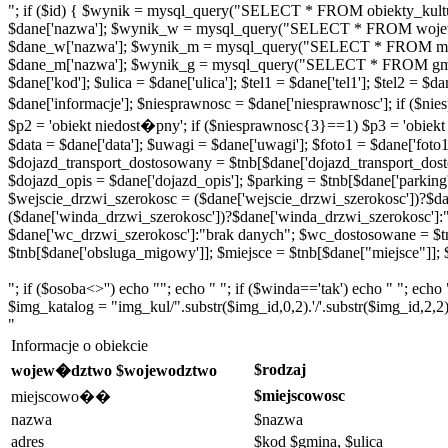
"; if ($id) { $wynik = mysql_query("SELECT * FROM obiekty_kultu
$dane['nazwa']; $wynik_w = mysql_query("SELECT * FROM wojew
$dane_w['nazwa']; $wynik_m = mysql_query("SELECT * FROM miej
$dane_m['nazwa']; $wynik_g = mysql_query("SELECT * FROM gminy
$dane['kod']; $ulica = $dane['ulica']; $tel1 = $dane['tel1']; $tel2 =
$dane['informacje']; $niesprawnosc = $dane['niesprawnosc']; if ($
$p2 = 'obiekt niedost�pny'; if ($niesprawnosc{3}==1) $p3 = 'obiek
$data = $dane['data']; $uwagi = $dane['uwagi']; $foto1 = $dane['foto1'
$dojazd_transport_dostosowany = $tnb[$dane['dojazd_transport_dosto
$dojazd_opis = $dane['dojazd_opis']; $parking = $tnb[$dane['parking
$wejscie_drzwi_szerokosc = ($dane['wejscie_drzwi_szerokosc'])?$da
($dane['winda_drzwi_szerokosc'])?$dane['winda_drzwi_szerokosc']:
$dane['wc_drzwi_szerokosc']:"brak danych"; $wc_dostosowane = $t
$tnb[$dane['obsluga_migowy']]; $miejsce = $tnb[$dane["miejsce"]]; $
"; if ($osoba<>'') echo ""; echo " "; if ($winda=='tak') echo " "; ech
$img_katalog = "img_kul/".substr($img_id,0,2).'/'.substr($img_id,2,2); 
"
Informacje o obiekcie
$rodzaj
wojew�dztwo $wojewodztwo
$miejscowosc
miejscowo��
nazwa
$nazwa
adres
$kod $gmina, $ulica