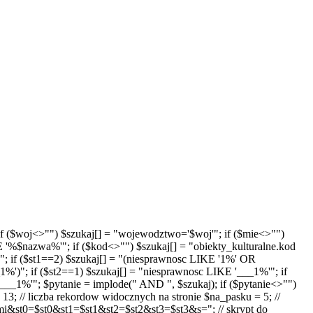
'"; if ($woj<>"") $szukaj[] = "wojewodztwo='$woj'"; if ($mie<>"")
E '%$nazwa%'"; if ($kod<>"") $szukaj[] = "obiekty_kulturalne.kod
"; if ($st1==2) $szukaj[] = "(niesprawnosc LIKE '1%' OR
')"; if ($st2==1) $szukaj[] = "niesprawnosc LIKE '___1%'"; if
__1%'"; $pytanie = implode(" AND ", $szukaj); if ($pytanie<>"")
13; // liczba rekordow widocznych na stronie $na_pasku = 5; //
t0=$st0&st1=$st1&st2=$st2&st3=$st3&s="; // skrypt do