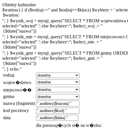
Obiekty kulturalne
$wartosc) { if ($rodzaj<>'' and $rodzaj==$klucz) $wybierz = ' selected
"; } $wynik_woj = mysql_query("SELECT * FROM wojewodztwa ORDE
selected="selected" '; else $wybierz=''; $select_woj .= "
"; } $wynik_mie = mysql_query("SELECT * FROM miejscowosci ORDE
selected="selected" '; else $wybierz=''; $select_mie .= "
"; } $wynik_gmi = mysql_query("SELECT * FROM gminy ORDER BY n
selected="selected" '; else $wybierz=''; $select_gmi .= "
"; } echo "
rodzaj
wojew�dztwo
miejscowo��
gmina
nazwa (fragment)
kod pocztowy
data
dla poruszaj�cych si� na w�zku: