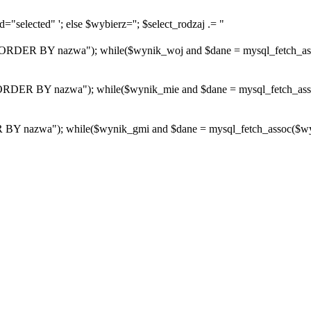
="selected" '; else $wybierz=''; $select_rodzaj .= "
R BY nazwa"); while($wynik_woj and $dane = mysql_fetch_assoc($
R BY nazwa"); while($wynik_mie and $dane = mysql_fetch_assoc($w
azwa"); while($wynik_gmi and $dane = mysql_fetch_assoc($wynik_g