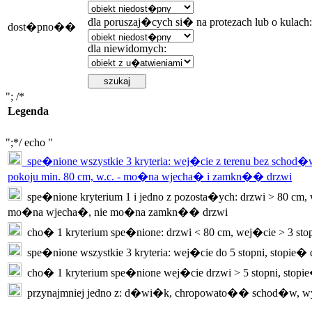
dla poruszaj�cych si� na protezach lub o kulach:
dost�pno��
dla niewidomych:
"; /*
Legenda
";*/ echo "
spe�nione wszystkie 3 kryteria: wej�cie z terenu bez schod�w
pokoju min. 80 cm, w.c. - mo�na wjecha� i zamkn�� drzwi
spe�nione kryterium 1 i jedno z pozosta�ych: drzwi > 80 cm, w
mo�na wjecha�, nie mo�na zamkn�� drzwi
cho� 1 kryterium spe�nione: drzwi < 80 cm, wej�cie > 3 sto
spe�nione wszystkie 3 kryteria: wej�cie do 5 stopni, stopie�
cho� 1 kryterium spe�nione wej�cie drzwi > 5 stopni, stopi
przynajmniej jedno z: d�wi�k, chropowato�� schod�w, w