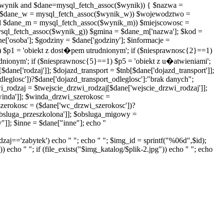
($wynik and $dane=mysql_fetch_assoc($wynik)) { $nazwa =
$dane_w = mysql_fetch_assoc($wynik_w)) $wojewodztwo =
 $dane_m = mysql_fetch_assoc($wynik_m)) $miejscowosc =
ql_fetch_assoc($wynik_g)) $gmina = $dane_m['nazwa']; $kod =
ane['osoba']; $godziny = $dane['godziny']; $informacje =
1) $p1 = 'obiekt z dost�pem utrudnionym'; if ($niesprawnosc{2}==1)
dnionym'; if ($niesprawnosc{5}==1) $p5 = 'obiekt z u�atwieniami';
[$dane['rodzaj']]; $dojazd_transport = $tnb[$dane['dojazd_transport']];
leglosc'])?$dane['dojazd_transport_odleglosc']:"brak danych";
wi_rodzaj = $twejscie_drzwi_rodzaj[$dane['wejscie_drzwi_rodzaj']];
winda']]; $winda_drzwi_szerokosc =
zerokosc = ($dane['wc_drzwi_szerokosc'])?
bsluga_przeszkolona']]; $obsluga_migowy =
"]]; $inne = $dane["inne"]; echo "
rodzaj=='zabytek') echo " "; echo " "; $img_id = sprintf("%06d",$id);
) echo " "; if (file_exists("$img_katalog/$plik-2.jpg")) echo " "; echo