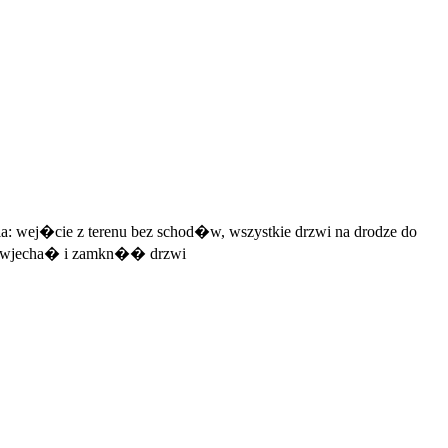
a: wej�cie z terenu bez schod�w, wszystkie drzwi na drodze do
na wjecha� i zamkn�� drzwi