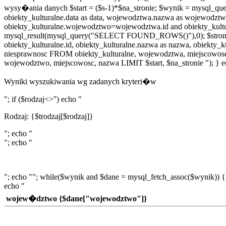
wysy�ania danych $start = ($s-1)*$na_stronie; $wynik = mysql_
obiekty_kulturalne.data as data, wojewodztwa.nazwa as wojewodz
obiekty_kulturalne.wojewodztwo=wojewodztwa.id and obiekty_kult
mysql_result(mysql_query("SELECT FOUND_ROWS()"),0); $stron = ce
obiekty_kulturalne.id, obiekty_kulturalne.nazwa as nazwa, obiekty_
niesprawnosc FROM obiekty_kulturalne, wojewodztwa, miejscowo
wojewodztwo, miejscowosc, nazwa LIMIT $start, $na_stronie "); } e
Wyniki wyszukiwania wg zadanych kryteri�w
"; if ($rodzaj<>'') echo "
Rodzaj: {$trodzaj[$rodzaj]}
"; echo "
"; echo "
"; echo ""; while($wynik and $dane = mysql_fetch_assoc($wynik)) {
echo "
wojew�dztwo {$dane["wojewodztwo"]}