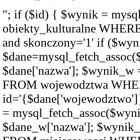
"; if ($id) { $wynik = m
obiekty_kulturalne WHERE i
and skonczony='1' if ($wyn
$dane=mysql_fetch_assoc(
$dane['nazwa']; $wynik_w
FROM wojewodztwa WH
id='{$dane['wojewodztwo']
= mysql_fetch_assoc($wyn
$dane_w['nazwa']; $wyni