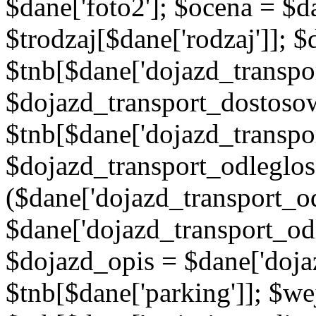
$dane['foto2']; $ocena = $d
$trodzaj[$dane['rodzaj']]; 
$tnb[$dane['dojazd_transpor
$dojazd_transport_dostoso
$tnb[$dane['dojazd_transpo
$dojazd_transport_odleglos
($dane['dojazd_transport_od
$dane['dojazd_transport_od
$dojazd_opis = $dane['doja
$tnb[$dane['parking']]; $w