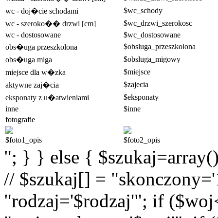
$wc_schody
wc - doj�cie schodami
$wc_drzwi_szerokosc
wc - szeroko�� drzwi [cm]
wc - dostosowane
$wc_dostosowane
$obsluga_przeszkolona
obs�uga przeszkolona
$obsluga_migowy
obs�uga miga
$miejsce
miejsce dla w�zka
$zajecia
aktywne zaj�cia
$eksponaty
eksponaty z u�atwieniami
inne
$inne
fotografie
$foto1_opis
$foto2_opis
"; } } else { $szukaj=array(
// $szukaj[] = "skonczony='1
"rodzaj='$rodzaj'"; if ($wo