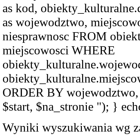
as kod, obiekty_kulturalne
as wojewodztwo, miejscowo
niesprawnosc FROM obiekt
miejscowosci WHERE
obiekty_kulturalne.wojew
obiekty_kulturalne.miejsc
ORDER BY wojewodztwo, 
$start, $na_stronie "); } ech
Wyniki wyszukiwania wg z