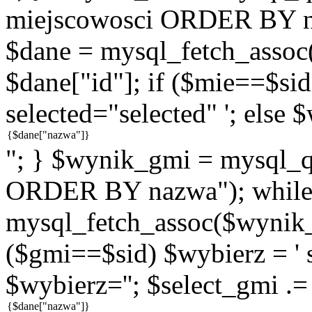
miejscowosci ORDER BY n
$dane = mysql_fetch_assoc
$dane["id"]; if ($mie==$sid
selected="selected" '; else 
"; } $wynik_gmi = mysql
ORDER BY nazwa"); while
mysql_fetch_assoc($wynik_g
($gmi==$sid) $wybierz = ' s
$wybierz=''; $select_gmi .=