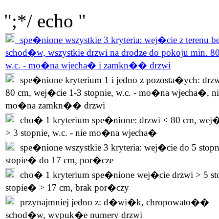
";*/ echo "
spe�nione wszystkie 3 kryteria: wej�cie z terenu b
schod�w, wszystkie drzwi na drodze do pokoju min. 8
w.c. - mo�na wjecha� i zamkn�� drzwi
spe�nione kryterium 1 i jedno z pozosta�ych: drzw
80 cm, wej�cie 1-3 stopnie, w.c. - mo�na wjecha�, ni
mo�na zamkn�� drzwi
cho� 1 kryterium spe�nione: drzwi < 80 cm, wej�
> 3 stopnie, w.c. - nie mo�na wjecha�
spe�nione wszystkie 3 kryteria: wej�cie do 5 stopn
stopie� do 17 cm, por�cze
cho� 1 kryterium spe�nione wej�cie drzwi > 5 st
stopie� > 17 cm, brak por�czy
przynajmniej jedno z: d�wi�k, chropowato��
schod�w, wypuk�e numery drzwi