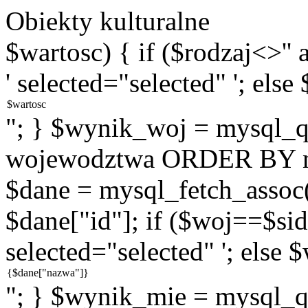
Obiekty kulturalne
$wartosc) { if ($rodzaj<>''
' selected="selected" '; else
"; } $wynik_woj = mysql
wojewodztwa ORDER BY na
$dane = mysql_fetch_assoc
$dane["id"]; if ($woj==$sid
selected="selected" '; else 
"; } $wynik_mie = mysql