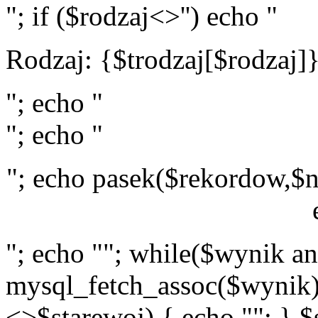
"; if ($rodzaj<>'') echo "
Rodzaj: {$trodzaj[$rodzaj]
"; echo "
"; echo "
"; echo pasek($rekordow,$n
"; echo ""; while($wynik a
mysql_fetch_assoc($wynik)
<>$starewoj) { echo ""; } $