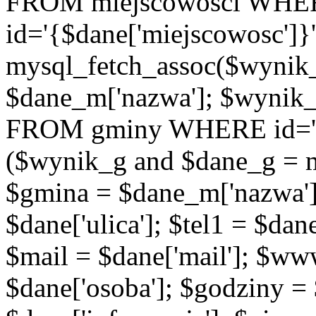
FROM miejscowosci WHE
id='{$dane['miejscowosc']}
mysql_fetch_assoc($wynik
$dane_m['nazwa']; $wynik
FROM gminy WHERE id='{$d
($wynik_g and $dane_g = 
$gmina = $dane_m['nazwa'];
$dane['ulica']; $tel1 = $dane[
$mail = $dane['mail']; $w
$dane['osoba']; $godziny = 