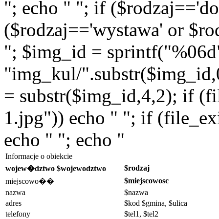
"; echo " "; if ($rodzaj=='do
($rodzaj=='wystawa' or $rod
"; $img_id = sprintf("%06d
"img_kul/".substr($img_id,0,
= substr($img_id,4,2); if (f
1.jpg")) echo " "; if (file_
echo " "; echo "
Informacje o obiekcie
$rodzaj
wojew�dztwo $wojewodztwo
$miejscowosc
miejscowo��
nazwa
$nazwa
adres
$kod $gmina, $ulica
telefony
$tel1, $tel2