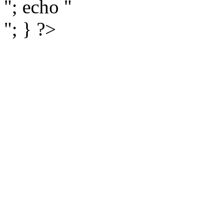
"; echo "
"; } ?>