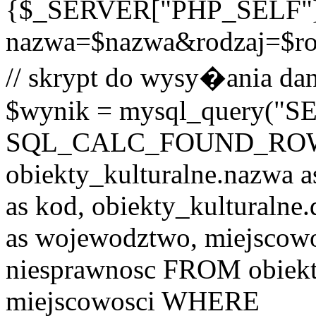
{$_SERVER["PHP_SELF"
nazwa=$nazwa&rodzaj=$r
// skrypt do wysy�ania dan
$wynik = mysql_query("
SQL_CALC_FOUND_ROWS o
obiekty_kulturalne.nazwa a
as kod, obiekty_kulturalne
as wojewodztwo, miejscowo
niesprawnosc FROM obiekt
miejscowosci WHERE