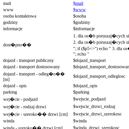
mail
$mail
www
$www
osoba kontaktowa
$osoba
godziny
$godziny
informacje
$informacje
1. dla os�b poruszaj�cych 
2. dla os�b poruszaj�cych si
dost�pno��
"; if ($p5<>'') echo " 3. dla
"; echo "
dojazd - transport publiczny
$dojazd_transport
dojazd - transport dostosowany
$dojazd_transport_dostosowa
dojazd - transport - odleg�o��
$dojazd_transport_odleglosc
[m]
dojazd - opis
$dojazd_opis
parking
$parking
$wejscie_podjazd
wej�cie - podjazd
$wejscie_drzwi_rodzaj
wej�cie - rodzaj drzwi
$wejscie_drzwi_szerokosc
wej�cie - szeroko�� drzwi [cm]
winda
$winda
$winda_drzwi_szerokosc
winda - szeroko�� drzwi [cm]