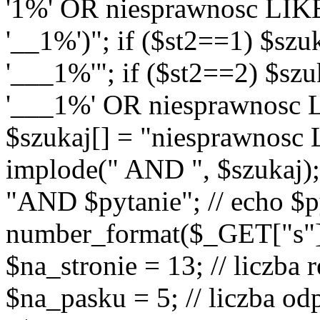
'1%' OR niesprawnosc LIK
'__1%')"; if ($st2==1) $sz
'___1%'"; if ($st2==2) $sz
'___1%' OR niesprawnosc L
$szukaj[] = "niesprawnosc
implode(" AND ", $szukaj);
"AND $pytanie"; // echo $p
number_format($_GET["s"], 0
$na_stronie = 13; // liczba
$na_pasku = 5; // liczba od