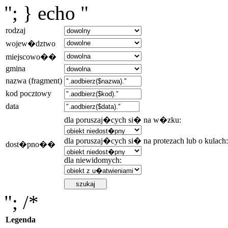
"; } echo "
rodzaj
wojew�dztwo
miejscowo��
gmina
nazwa (fragment)
kod pocztowy
data
dla poruszaj�cych si� na w�zku:
dla poruszaj�cych si� na protezach lub o kulach:
dost�pno��
dla niewidomych:
"; /*
Legenda