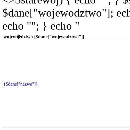
$dane["wojewodztwo"]; echo
echo ""; } echo "
wojew�dztwo {$dane["wojewodztwo"]}
{$dane["nazwa"]}