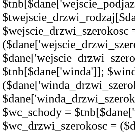
$tnb[$dane['wejscie_podjaz
$twejscie_drzwi_rodzaj[$da
$wejscie_drzwi_szerokosc 
($dane['wejscie_drzwi_szer
$dane['wejscie_drzwi_szero
$tnb[$dane['winda']]; $wi
($dane['winda_drzwi_szerok
$dane['winda_drzwi_szeroko
$wc_schody = $tnb[$dane['
$wc_drzwi_szerokosc = ($d