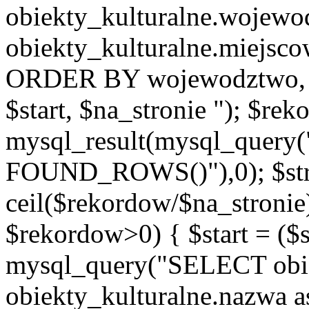
obiekty_kulturalne.wojew
obiekty_kulturalne.miejsc
ORDER BY wojewodztwo, 
$start, $na_stronie "); $re
mysql_result(mysql_quer
FOUND_ROWS()"),0); $st
ceil($rekordow/$na_stronie)
$rekordow>0) { $start = ($
mysql_query("SELECT obiek
obiekty_kulturalne.nazwa a