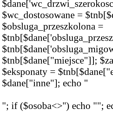
$dane['wc_drzwi_szerokosc'
$wc_dostosowane = $tnb[$d
$obsluga_przeszkolona =
$tnb[$dane['obsluga_przes
$tnb[$dane['obsluga_migow
$tnb[$dane["miejsce"]]; $za
$eksponaty = $tnb[$dane["e
$dane["inne"]; echo "
"; if ($osoba<>'') echo ""; e