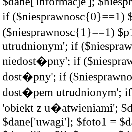
$dane['informacje']; $niesp
if ($niesprawnosc{0}==1) $
($niesprawnosc{1}==1) $p1
utrudnionym'; if ($niespra
niedost�pny'; if ($niespra
dost�pny'; if ($niesprawno
dost�pem utrudnionym'; if
'obiekt z u�atwieniami'; $d
$dane['uwagi']; $foto1 = $d