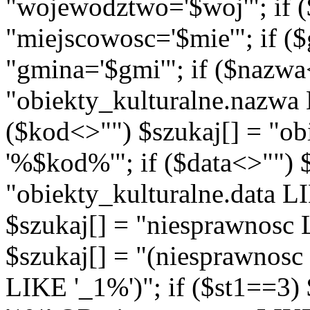
"wojewodztwo='$woj'"; if (
"miejscowosc='$mie'"; if (
"gmina='$gmi'"; if ($nazwa
"obiekty_kulturalne.nazwa
($kod<>"") $szukaj[] = "o
'%$kod%'"; if ($data<>"") 
"obiekty_kulturalne.data L
$szukaj[] = "niesprawnosc 
$szukaj[] = "(niesprawnos
LIKE '_1%')"; if ($st1==3)