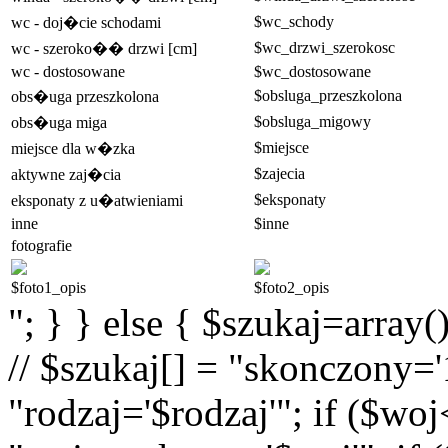
$wc_schody
wc - doj�cie schodami
$wc_drzwi_szerokosc
wc - szeroko�� drzwi [cm]
wc - dostosowane
$wc_dostosowane
$obsluga_przeszkolona
obs�uga przeszkolona
$obsluga_migowy
obs�uga miga
$miejsce
miejsce dla w�zka
$zajecia
aktywne zaj�cia
$eksponaty
eksponaty z u�atwieniami
inne
$inne
fotografie
$foto1_opis
$foto2_opis
"; } } else { $szukaj=array(
// $szukaj[] = "skonczony='1
"rodzaj='$rodzaj'"; if ($wo