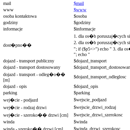
mail
$mail
www
$www
osoba kontaktowa
$osoba
godziny
$godziny
informacje
$informacje
1. dla os�b poruszaj�cych 
2. dla os�b poruszaj�cych si
dost�pno��
"; if ($p5<>'') echo " 3. dla
"; echo "
dojazd - transport publiczny
$dojazd_transport
dojazd - transport dostosowany
$dojazd_transport_dostosowa
dojazd - transport - odleg�o��
$dojazd_transport_odleglosc
[m]
dojazd - opis
$dojazd_opis
parking
$parking
$wejscie_podjazd
wej�cie - podjazd
$wejscie_drzwi_rodzaj
wej�cie - rodzaj drzwi
$wejscie_drzwi_szerokosc
wej�cie - szeroko�� drzwi [cm]
winda
$winda
$winda_drzwi_szerokosc
winda - szeroko�� drzwi [cm]