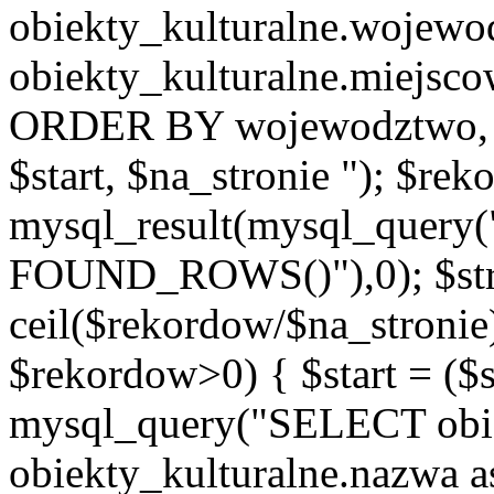
obiekty_kulturalne.wojew
obiekty_kulturalne.miejsc
ORDER BY wojewodztwo, 
$start, $na_stronie "); $re
mysql_result(mysql_quer
FOUND_ROWS()"),0); $st
ceil($rekordow/$na_stronie)
$rekordow>0) { $start = ($
mysql_query("SELECT obiek
obiekty_kulturalne.nazwa a