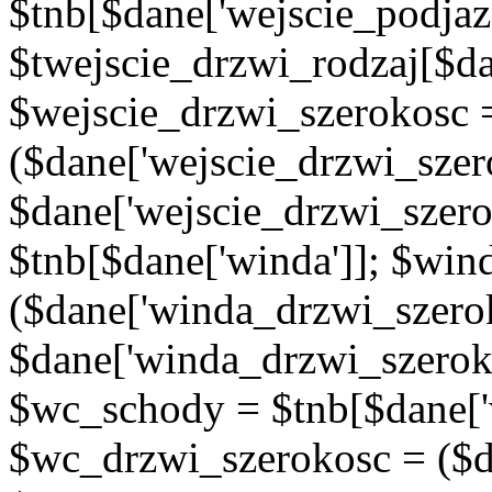
$tnb[$dane['wejscie_podjaz
$twejscie_drzwi_rodzaj[$da
$wejscie_drzwi_szerokosc 
($dane['wejscie_drzwi_szer
$dane['wejscie_drzwi_szero
$tnb[$dane['winda']]; $wi
($dane['winda_drzwi_szerok
$dane['winda_drzwi_szeroko
$wc_schody = $tnb[$dane['
$wc_drzwi_szerokosc = ($d