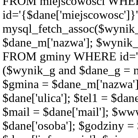
FROM miejscowosci WHE
id='{$dane['miejscowosc']}
mysql_fetch_assoc($wynik
$dane_m['nazwa']; $wynik
FROM gminy WHERE id='{$d
($wynik_g and $dane_g = 
$gmina = $dane_m['nazwa'];
$dane['ulica']; $tel1 = $dane[
$mail = $dane['mail']; $w
$dane['osoba']; $godziny = 