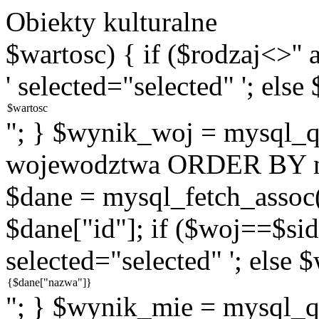
Obiekty kulturalne
$wartosc) { if ($rodzaj<>''
' selected="selected" '; else
"; } $wynik_woj = mysql
wojewodztwa ORDER BY na
$dane = mysql_fetch_assoc
$dane["id"]; if ($woj==$sid
selected="selected" '; else 
"; } $wynik_mie = mysql