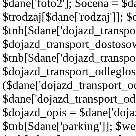
$dane['foto2']; $ocena = $d
$trodzaj[$dane['rodzaj']]; 
$tnb[$dane['dojazd_transpor
$dojazd_transport_dostoso
$tnb[$dane['dojazd_transpo
$dojazd_transport_odleglos
($dane['dojazd_transport_od
$dane['dojazd_transport_od
$dojazd_opis = $dane['doja
$tnb[$dane['parking']]; $w