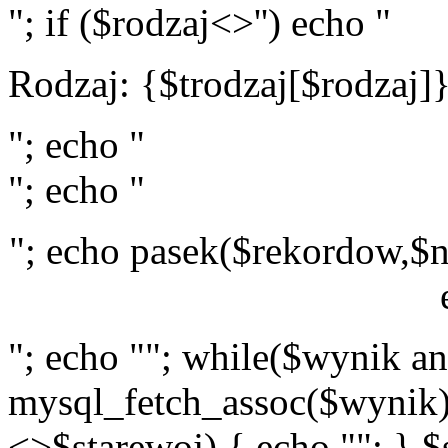
"; if ($rodzaj<>'') echo "
Rodzaj: {$trodzaj[$rodzaj]
"; echo "
"; echo "
"; echo pasek($rekordow,$n
"; echo ""; while($wynik a
mysql_fetch_assoc($wynik)
<>$starewoj) { echo ""; } $