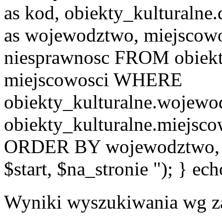
as kod, obiekty_kulturalne
as wojewodztwo, miejscowo
niesprawnosc FROM obiekt
miejscowosci WHERE
obiekty_kulturalne.wojew
obiekty_kulturalne.miejsc
ORDER BY wojewodztwo, 
$start, $na_stronie "); } ech
Wyniki wyszukiwania wg z