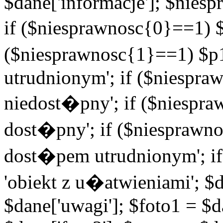
$dane['informacje']; $niesp
if ($niesprawnosc{0}==1) $
($niesprawnosc{1}==1) $p1
utrudnionym'; if ($niespra
niedost�pny'; if ($niespra
dost�pny'; if ($niesprawno
dost�pem utrudnionym'; if
'obiekt z u�atwieniami'; $d
$dane['uwagi']; $foto1 = $d