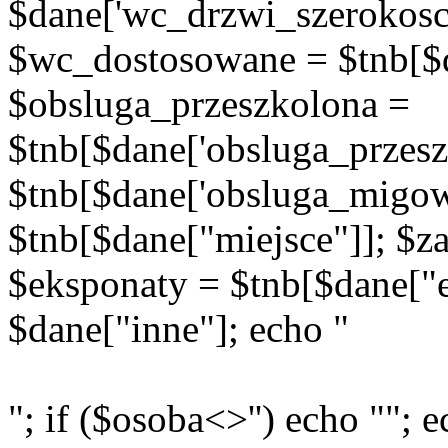
$dane['wc_drzwi_szerokosc'
$wc_dostosowane = $tnb[$d
$obsluga_przeszkolona =
$tnb[$dane['obsluga_przes
$tnb[$dane['obsluga_migow
$tnb[$dane["miejsce"]]; $za
$eksponaty = $tnb[$dane["e
$dane["inne"]; echo "
"; if ($osoba<>'') echo ""; e