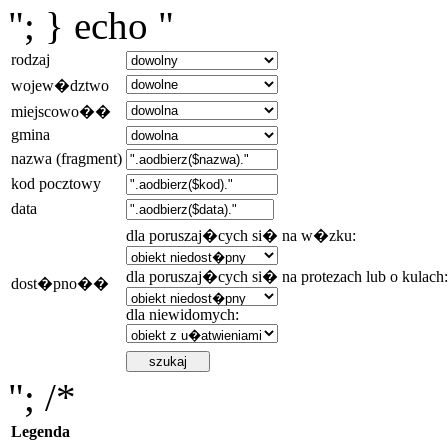
"; } echo "
rodzaj
wojew�dztwo
miejscowo��
gmina
nazwa (fragment)
kod pocztowy
data
dla poruszaj�cych si� na w�zku:
dla poruszaj�cych si� na protezach lub o kulach:
dost�pno��
dla niewidomych:
"; /*
Legenda