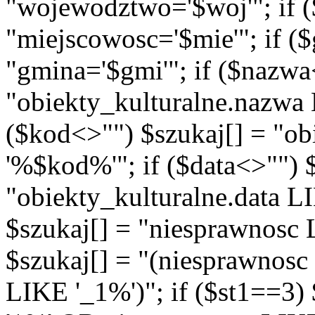
"wojewodztwo='$woj'"; if (
"miejscowosc='$mie'"; if (
"gmina='$gmi'"; if ($nazwa
"obiekty_kulturalne.nazwa
($kod<>"") $szukaj[] = "o
'%$kod%'"; if ($data<>"") 
"obiekty_kulturalne.data L
$szukaj[] = "niesprawnosc 
$szukaj[] = "(niesprawnos
LIKE '_1%')"; if ($st1==3)