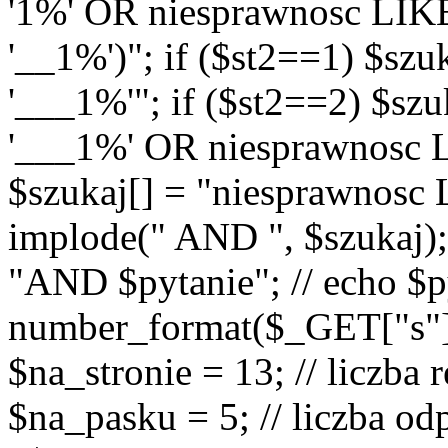
'1%' OR niesprawnosc LIK
'__1%')"; if ($st2==1) $sz
'___1%'"; if ($st2==2) $sz
'___1%' OR niesprawnosc L
$szukaj[] = "niesprawnosc
implode(" AND ", $szukaj);
"AND $pytanie"; // echo $p
number_format($_GET["s"], 0
$na_stronie = 13; // liczba
$na_pasku = 5; // liczba od