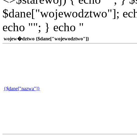
$dane["wojewodztwo"]; echo
echo ""; } echo "
wojew�dztwo {$dane["wojewodztwo"]}
{$dane["nazwa"]}