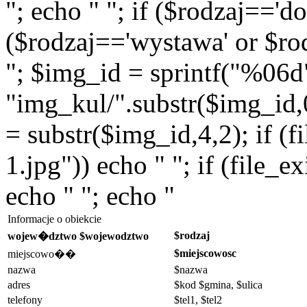
"; echo " "; if ($rodzaj=='do
($rodzaj=='wystawa' or $rod
"; $img_id = sprintf("%06d
"img_kul/".substr($img_id,0,
= substr($img_id,4,2); if (f
1.jpg")) echo " "; if (file_
echo " "; echo "
Informacje o obiekcie
$rodzaj
wojew�dztwo $wojewodztwo
$miejscowosc
miejscowo��
nazwa
$nazwa
adres
$kod $gmina, $ulica
telefony
$tel1, $tel2