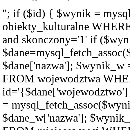
"; if ($id) { $wynik = m
obiekty_kulturalne WHERE i
and skonczony='1' if ($wyn
$dane=mysql_fetch_assoc(
$dane['nazwa']; $wynik_w
FROM wojewodztwa WH
id='{$dane['wojewodztwo']
= mysql_fetch_assoc($wyn
$dane_w['nazwa']; $wyni