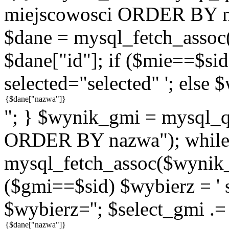
miejscowosci ORDER BY n
$dane = mysql_fetch_assoc
$dane["id"]; if ($mie==$sid
selected="selected" '; else 
"; } $wynik_gmi = mysql
ORDER BY nazwa"); while
mysql_fetch_assoc($wynik_g
($gmi==$sid) $wybierz = ' s
$wybierz=''; $select_gmi .=