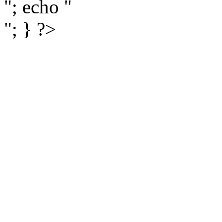
"; echo "
"; } ?>