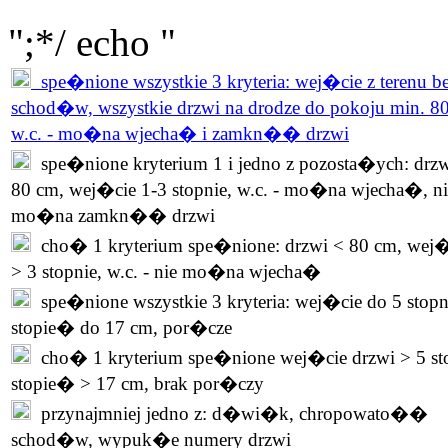
";*/ echo "
spe�nione wszystkie 3 kryteria: wej�cie z terenu b
schod�w, wszystkie drzwi na drodze do pokoju min. 8
w.c. - mo�na wjecha� i zamkn�� drzwi
spe�nione kryterium 1 i jedno z pozosta�ych: drzw
80 cm, wej�cie 1-3 stopnie, w.c. - mo�na wjecha�, ni
mo�na zamkn�� drzwi
cho� 1 kryterium spe�nione: drzwi < 80 cm, wej�
> 3 stopnie, w.c. - nie mo�na wjecha�
spe�nione wszystkie 3 kryteria: wej�cie do 5 stopn
stopie� do 17 cm, por�cze
cho� 1 kryterium spe�nione wej�cie drzwi > 5 st
stopie� > 17 cm, brak por�czy
przynajmniej jedno z: d�wi�k, chropowato��
schod�w, wypuk�e numery drzwi