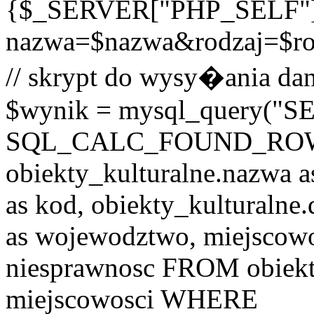
{$_SERVER["PHP_SELF"
nazwa=$nazwa&rodzaj=$r
// skrypt do wysy�ania dan
$wynik = mysql_query("
SQL_CALC_FOUND_ROWS o
obiekty_kulturalne.nazwa a
as kod, obiekty_kulturalne
as wojewodztwo, miejscowo
niesprawnosc FROM obiekt
miejscowosci WHERE