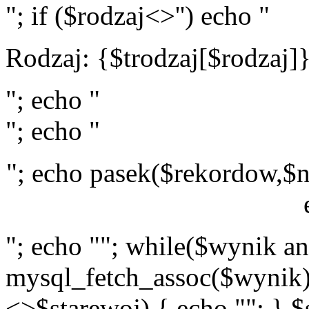
"; if ($rodzaj<>'') echo "
Rodzaj: {$trodzaj[$rodzaj]
"; echo "
"; echo "
"; echo pasek($rekordow,$n
"; echo ""; while($wynik a
mysql_fetch_assoc($wynik)
<>$starewoj) { echo ""; } $