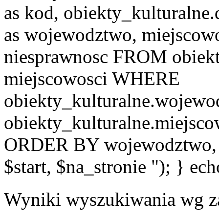
as kod, obiekty_kulturalne
as wojewodztwo, miejscowo
niesprawnosc FROM obiekt
miejscowosci WHERE
obiekty_kulturalne.wojew
obiekty_kulturalne.miejsc
ORDER BY wojewodztwo, 
$start, $na_stronie "); } ech
Wyniki wyszukiwania wg z