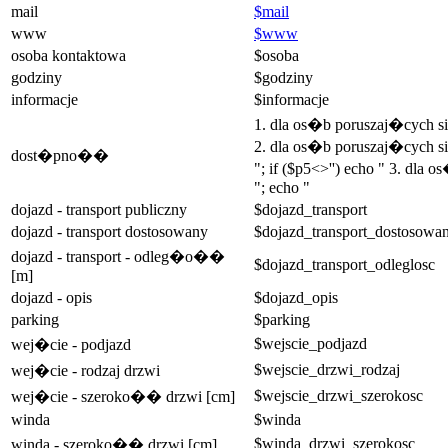
mail
$mail
www
$www
osoba kontaktowa
$osoba
godziny
$godziny
informacje
$informacje
1. dla os�b poruszaj�cych 
2. dla os�b poruszaj�cych si
dost�pno��
"; if ($p5<>'') echo " 3. dla
"; echo "
dojazd - transport publiczny
$dojazd_transport
dojazd - transport dostosowany
$dojazd_transport_dostosowa
dojazd - transport - odleg�o��
$dojazd_transport_odleglosc
[m]
dojazd - opis
$dojazd_opis
parking
$parking
$wejscie_podjazd
wej�cie - podjazd
$wejscie_drzwi_rodzaj
wej�cie - rodzaj drzwi
$wejscie_drzwi_szerokosc
wej�cie - szeroko�� drzwi [cm]
winda
$winda
$winda_drzwi_szerokosc
winda - szeroko�� drzwi [cm]