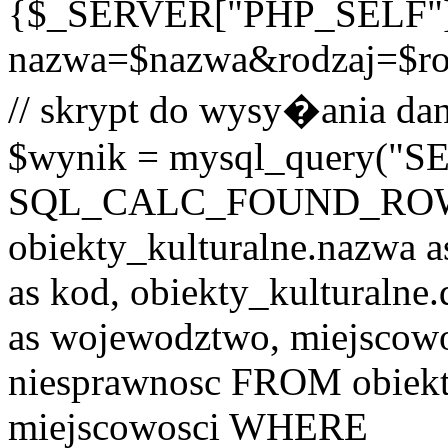
{$_SERVER["PHP_SELF"
nazwa=$nazwa&rodzaj=$r
// skrypt do wysy�ania dan
$wynik = mysql_query("
SQL_CALC_FOUND_ROWS o
obiekty_kulturalne.nazwa a
as kod, obiekty_kulturalne
as wojewodztwo, miejscowo
niesprawnosc FROM obiekt
miejscowosci WHERE