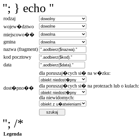
"; } echo "
rodzaj
wojew�dztwo
miejscowo��
gmina
nazwa (fragment)
kod pocztowy
data
dla poruszaj�cych si� na w�zku:
dla poruszaj�cych si� na protezach lub o kulach:
dost�pno��
dla niewidomych:
"; /*
Legenda