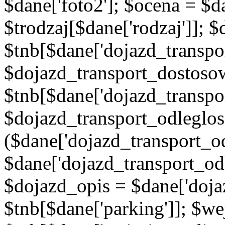
$dane['foto2']; $ocena = $d
$trodzaj[$dane['rodzaj']]; 
$tnb[$dane['dojazd_transpor
$dojazd_transport_dostoso
$tnb[$dane['dojazd_transpo
$dojazd_transport_odleglos
($dane['dojazd_transport_od
$dane['dojazd_transport_od
$dojazd_opis = $dane['doja
$tnb[$dane['parking']]; $w