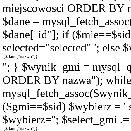
miejscowosci ORDER BY n
$dane = mysql_fetch_assoc
$dane["id"]; if ($mie==$sid
selected="selected" '; else 
"; } $wynik_gmi = mysql
ORDER BY nazwa"); while
mysql_fetch_assoc($wynik_g
($gmi==$sid) $wybierz = ' s
$wybierz=''; $select_gmi .=