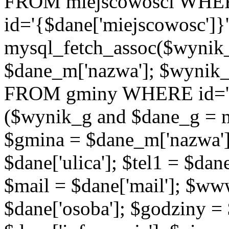
FROM miejscowosci WHE
id='{$dane['miejscowosc']}
mysql_fetch_assoc($wynik
$dane_m['nazwa']; $wynik
FROM gminy WHERE id='{$d
($wynik_g and $dane_g = 
$gmina = $dane_m['nazwa'];
$dane['ulica']; $tel1 = $dane[
$mail = $dane['mail']; $w
$dane['osoba']; $godziny = 