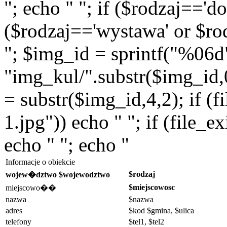
"; echo " "; if ($rodzaj=='do
($rodzaj=='wystawa' or $rod
"; $img_id = sprintf("%06d
"img_kul/".substr($img_id,0,
= substr($img_id,4,2); if (f
1.jpg")) echo " "; if (file_
echo " "; echo "
Informacje o obiekcie
$rodzaj
wojew�dztwo $wojewodztwo
$miejscowosc
miejscowo��
nazwa
$nazwa
adres
$kod $gmina, $ulica
telefony
$tel1, $tel2