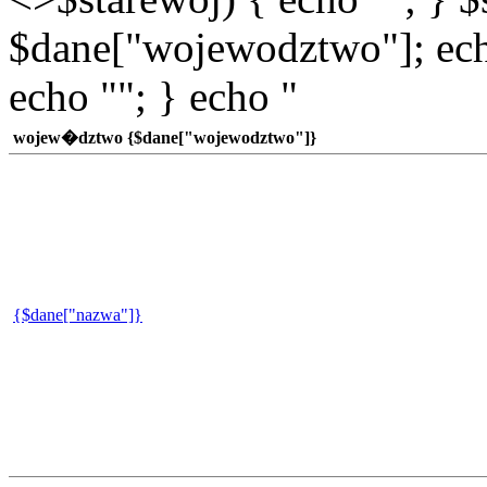
$dane["wojewodztwo"]; echo
echo ""; } echo "
wojew�dztwo {$dane["wojewodztwo"]}
{$dane["nazwa"]}