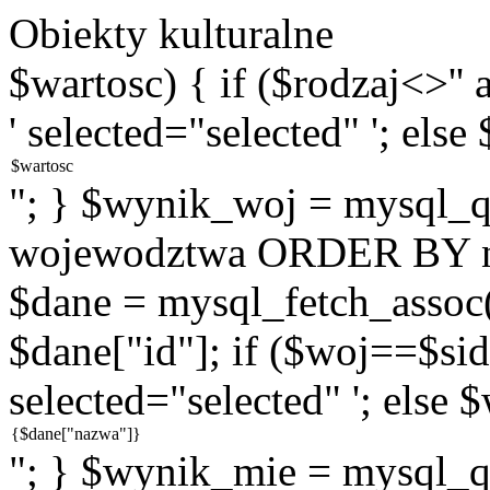
Obiekty kulturalne
$wartosc) { if ($rodzaj<>''
' selected="selected" '; else
"; } $wynik_woj = mysql
wojewodztwa ORDER BY na
$dane = mysql_fetch_assoc
$dane["id"]; if ($woj==$sid
selected="selected" '; else 
"; } $wynik_mie = mysql