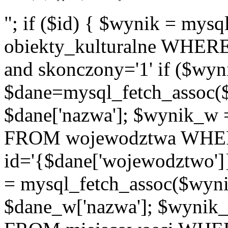
"; if ($id) { $wynik = m
obiekty_kulturalne WHERE i
and skonczony='1' if ($wyn
$dane=mysql_fetch_assoc(
$dane['nazwa']; $wynik_w
FROM wojewodztwa WH
id='{$dane['wojewodztwo']
= mysql_fetch_assoc($wyn
$dane_w['nazwa']; $wyni