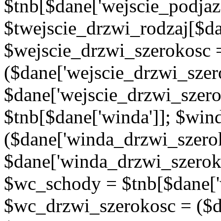
$tnb[$dane['wejscie_podjaz
$twejscie_drzwi_rodzaj[$da
$wejscie_drzwi_szerokosc 
($dane['wejscie_drzwi_szer
$dane['wejscie_drzwi_szero
$tnb[$dane['winda']]; $wi
($dane['winda_drzwi_szerok
$dane['winda_drzwi_szeroko
$wc_schody = $tnb[$dane['
$wc_drzwi_szerokosc = ($d