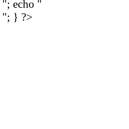
"; echo "
"; } ?>