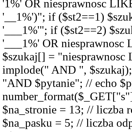
'1%' OR niesprawnosc LIK
'__1%')"; if ($st2==1) $sz
'___1%'"; if ($st2==2) $sz
'___1%' OR niesprawnosc L
$szukaj[] = "niesprawnosc
implode(" AND ", $szukaj);
"AND $pytanie"; // echo $p
number_format($_GET["s"], 0
$na_stronie = 13; // liczba
$na_pasku = 5; // liczba od