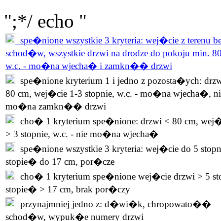
";*/ echo "
spe�nione wszystkie 3 kryteria: wej�cie z terenu b
schod�w, wszystkie drzwi na drodze do pokoju min. 8
w.c. - mo�na wjecha� i zamkn�� drzwi
spe�nione kryterium 1 i jedno z pozosta�ych: drzw
80 cm, wej�cie 1-3 stopnie, w.c. - mo�na wjecha�, ni
mo�na zamkn�� drzwi
cho� 1 kryterium spe�nione: drzwi < 80 cm, wej�
> 3 stopnie, w.c. - nie mo�na wjecha�
spe�nione wszystkie 3 kryteria: wej�cie do 5 stopn
stopie� do 17 cm, por�cze
cho� 1 kryterium spe�nione wej�cie drzwi > 5 st
stopie� > 17 cm, brak por�czy
przynajmniej jedno z: d�wi�k, chropowato��
schod�w, wypuk�e numery drzwi