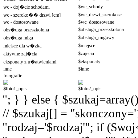
$wc_schody
wc - doj�cie schodami
$wc_drzwi_szerokosc
wc - szeroko�� drzwi [cm]
wc - dostosowane
$wc_dostosowane
$obsluga_przeszkolona
obs�uga przeszkolona
$obsluga_migowy
obs�uga miga
$miejsce
miejsce dla w�zka
$zajecia
aktywne zaj�cia
$eksponaty
eksponaty z u�atwieniami
inne
$inne
fotografie
$foto1_opis
$foto2_opis
"; } } else { $szukaj=array(
// $szukaj[] = "skonczony='1
"rodzaj='$rodzaj'"; if ($wo