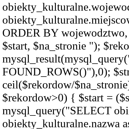
obiekty_kulturalne.wojew
obiekty_kulturalne.miejsc
ORDER BY wojewodztwo, 
$start, $na_stronie "); $re
mysql_result(mysql_quer
FOUND_ROWS()"),0); $st
ceil($rekordow/$na_stronie)
$rekordow>0) { $start = ($
mysql_query("SELECT obiek
obiekty_kulturalne.nazwa a