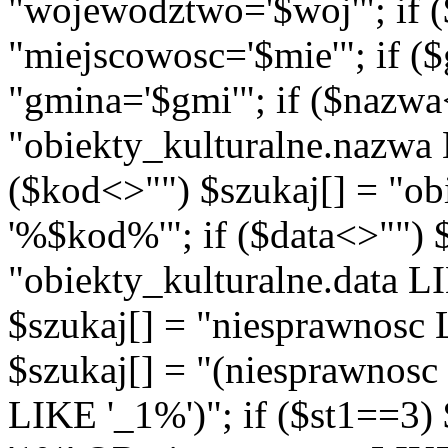
"wojewodztwo='$woj'"; if (
"miejscowosc='$mie'"; if (
"gmina='$gmi'"; if ($nazwa
"obiekty_kulturalne.nazwa
($kod<>"") $szukaj[] = "o
'%$kod%'"; if ($data<>"") 
"obiekty_kulturalne.data L
$szukaj[] = "niesprawnosc 
$szukaj[] = "(niesprawnos
LIKE '_1%')"; if ($st1==3)