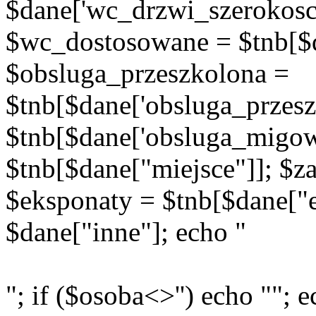
$dane['wc_drzwi_szerokosc'
$wc_dostosowane = $tnb[$d
$obsluga_przeszkolona =
$tnb[$dane['obsluga_przes
$tnb[$dane['obsluga_migow
$tnb[$dane["miejsce"]]; $za
$eksponaty = $tnb[$dane["e
$dane["inne"]; echo "
"; if ($osoba<>'') echo ""; e