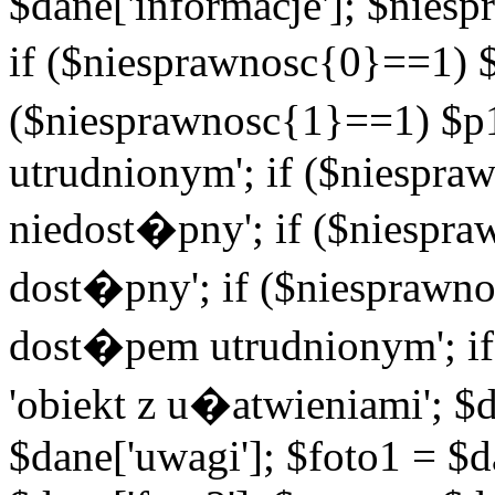
$dane['informacje']; $niesp
if ($niesprawnosc{0}==1) $
($niesprawnosc{1}==1) $p1
utrudnionym'; if ($niespra
niedost�pny'; if ($niespra
dost�pny'; if ($niesprawno
dost�pem utrudnionym'; if
'obiekt z u�atwieniami'; $d
$dane['uwagi']; $foto1 = $d