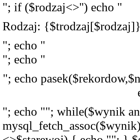
"; if ($rodzaj<>'') echo "
Rodzaj: {$trodzaj[$rodzaj]
"; echo "
"; echo "
"; echo pasek($rekordow,$n
"; echo ""; while($wynik a
mysql_fetch_assoc($wynik)
<>$starewoj) { echo ""; } $