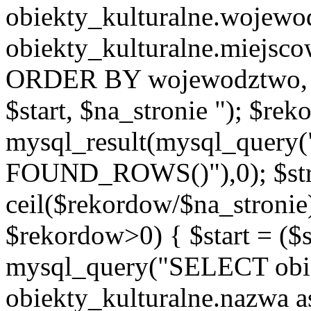
obiekty_kulturalne.wojew
obiekty_kulturalne.miejsc
ORDER BY wojewodztwo, 
$start, $na_stronie "); $re
mysql_result(mysql_quer
FOUND_ROWS()"),0); $st
ceil($rekordow/$na_stronie)
$rekordow>0) { $start = ($
mysql_query("SELECT obiek
obiekty_kulturalne.nazwa a