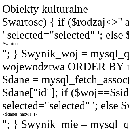
Obiekty kulturalne
$wartosc) { if ($rodzaj<>''
' selected="selected" '; else
"; } $wynik_woj = mysql
wojewodztwa ORDER BY na
$dane = mysql_fetch_assoc
$dane["id"]; if ($woj==$sid
selected="selected" '; else 
"; } $wynik_mie = mysql