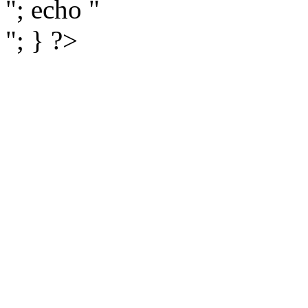
"; echo "
"; } ?>