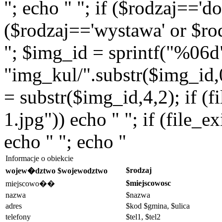
"; echo " "; if ($rodzaj=='do
($rodzaj=='wystawa' or $rod
"; $img_id = sprintf("%06d
"img_kul/".substr($img_id,0,
= substr($img_id,4,2); if (f
1.jpg")) echo " "; if (file_
echo " "; echo "
Informacje o obiekcie
$rodzaj
wojew�dztwo $wojewodztwo
$miejscowosc
miejscowo��
nazwa
$nazwa
adres
$kod $gmina, $ulica
telefony
$tel1, $tel2