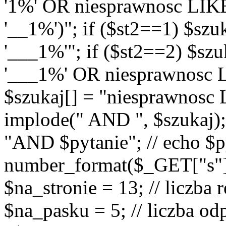
'1%' OR niesprawnosc LIK
'__1%')"; if ($st2==1) $sz
'___1%'"; if ($st2==2) $sz
'___1%' OR niesprawnosc L
$szukaj[] = "niesprawnosc
implode(" AND ", $szukaj);
"AND $pytanie"; // echo $p
number_format($_GET["s"], 0
$na_stronie = 13; // liczba
$na_pasku = 5; // liczba od