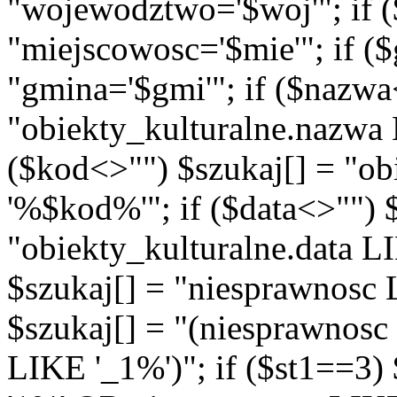
"wojewodztwo='$woj'"; if (
"miejscowosc='$mie'"; if (
"gmina='$gmi'"; if ($nazwa
"obiekty_kulturalne.nazwa
($kod<>"") $szukaj[] = "o
'%$kod%'"; if ($data<>"") 
"obiekty_kulturalne.data L
$szukaj[] = "niesprawnosc 
$szukaj[] = "(niesprawnos
LIKE '_1%')"; if ($st1==3)