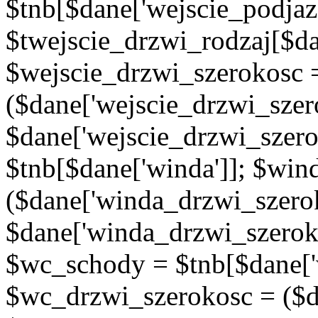
$tnb[$dane['wejscie_podjaz
$twejscie_drzwi_rodzaj[$da
$wejscie_drzwi_szerokosc 
($dane['wejscie_drzwi_szer
$dane['wejscie_drzwi_szero
$tnb[$dane['winda']]; $wi
($dane['winda_drzwi_szerok
$dane['winda_drzwi_szeroko
$wc_schody = $tnb[$dane['
$wc_drzwi_szerokosc = ($d