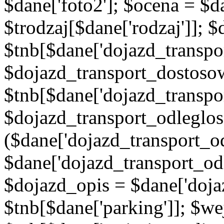
$dane['foto2']; $ocena = $d
$trodzaj[$dane['rodzaj']]; 
$tnb[$dane['dojazd_transpor
$dojazd_transport_dostoso
$tnb[$dane['dojazd_transpo
$dojazd_transport_odleglos
($dane['dojazd_transport_od
$dane['dojazd_transport_od
$dojazd_opis = $dane['doja
$tnb[$dane['parking']]; $w