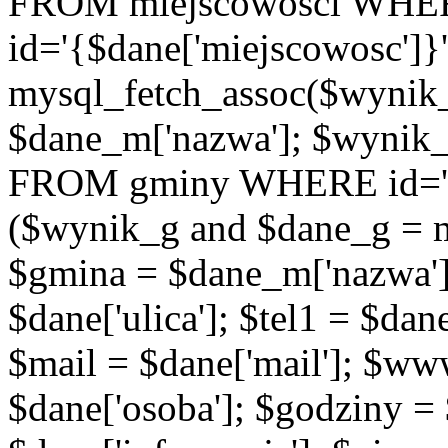
FROM miejscowosci WHE
id='{$dane['miejscowosc']}
mysql_fetch_assoc($wynik
$dane_m['nazwa']; $wynik
FROM gminy WHERE id='{$d
($wynik_g and $dane_g = 
$gmina = $dane_m['nazwa'];
$dane['ulica']; $tel1 = $dane[
$mail = $dane['mail']; $w
$dane['osoba']; $godziny = 