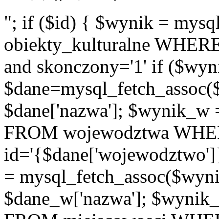
"; if ($id) { $wynik = m
obiekty_kulturalne WHERE i
and skonczony='1' if ($wyn
$dane=mysql_fetch_assoc(
$dane['nazwa']; $wynik_w
FROM wojewodztwa WH
id='{$dane['wojewodztwo']
= mysql_fetch_assoc($wyn
$dane_w['nazwa']; $wyni