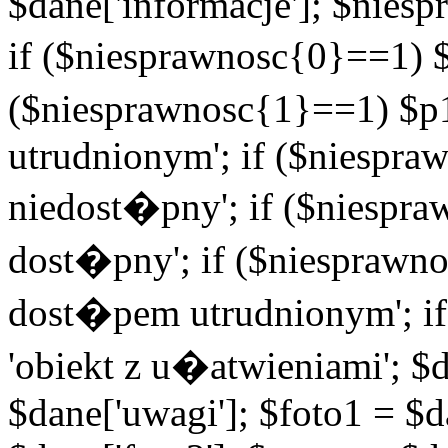
$dane['informacje']; $niesp
if ($niesprawnosc{0}==1) $
($niesprawnosc{1}==1) $p1
utrudnionym'; if ($niespra
niedost�pny'; if ($niespra
dost�pny'; if ($niesprawno
dost�pem utrudnionym'; if
'obiekt z u�atwieniami'; $d
$dane['uwagi']; $foto1 = $d