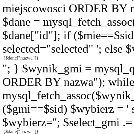
miejscowosci ORDER BY n
$dane = mysql_fetch_assoc
$dane["id"]; if ($mie==$sid
selected="selected" '; else 
"; } $wynik_gmi = mysql
ORDER BY nazwa"); while
mysql_fetch_assoc($wynik_g
($gmi==$sid) $wybierz = ' s
$wybierz=''; $select_gmi .=