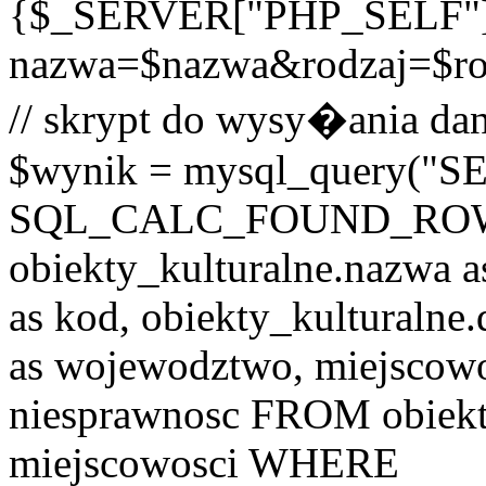
{$_SERVER["PHP_SELF"
nazwa=$nazwa&rodzaj=$r
// skrypt do wysy�ania dan
$wynik = mysql_query("
SQL_CALC_FOUND_ROWS o
obiekty_kulturalne.nazwa a
as kod, obiekty_kulturalne
as wojewodztwo, miejscowo
niesprawnosc FROM obiekt
miejscowosci WHERE