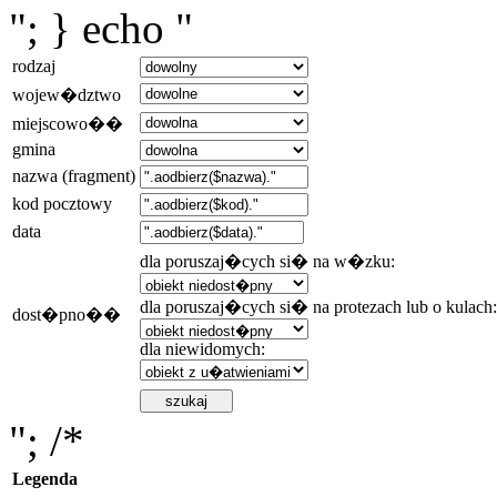
"; } echo "
rodzaj
wojew�dztwo
miejscowo��
gmina
nazwa (fragment)
kod pocztowy
data
dla poruszaj�cych si� na w�zku:
dla poruszaj�cych si� na protezach lub o kulach:
dost�pno��
dla niewidomych:
"; /*
Legenda