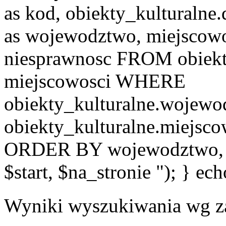
as kod, obiekty_kulturalne
as wojewodztwo, miejscowo
niesprawnosc FROM obiekt
miejscowosci WHERE
obiekty_kulturalne.wojew
obiekty_kulturalne.miejsc
ORDER BY wojewodztwo, 
$start, $na_stronie "); } ech
Wyniki wyszukiwania wg z