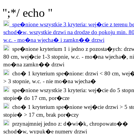
";*/ echo "
spe�nione wszystkie 3 kryteria: wej�cie z terenu b
schod�w, wszystkie drzwi na drodze do pokoju min. 8
w.c. - mo�na wjecha� i zamkn�� drzwi
spe�nione kryterium 1 i jedno z pozosta�ych: drzw
80 cm, wej�cie 1-3 stopnie, w.c. - mo�na wjecha�, ni
mo�na zamkn�� drzwi
cho� 1 kryterium spe�nione: drzwi < 80 cm, wej�
> 3 stopnie, w.c. - nie mo�na wjecha�
spe�nione wszystkie 3 kryteria: wej�cie do 5 stopn
stopie� do 17 cm, por�cze
cho� 1 kryterium spe�nione wej�cie drzwi > 5 st
stopie� > 17 cm, brak por�czy
przynajmniej jedno z: d�wi�k, chropowato��
schod�w, wypuk�e numery drzwi