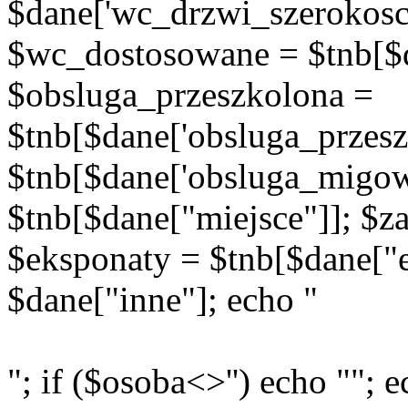
$dane['wc_drzwi_szerokosc'
$wc_dostosowane = $tnb[$d
$obsluga_przeszkolona =
$tnb[$dane['obsluga_przes
$tnb[$dane['obsluga_migow
$tnb[$dane["miejsce"]]; $za
$eksponaty = $tnb[$dane["e
$dane["inne"]; echo "
"; if ($osoba<>'') echo ""; e