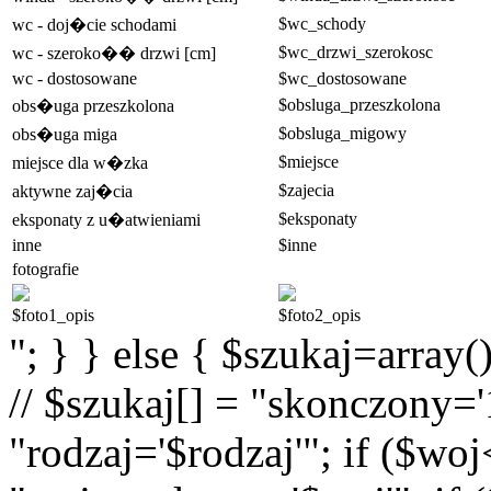
$wc_schody
wc - doj�cie schodami
$wc_drzwi_szerokosc
wc - szeroko�� drzwi [cm]
wc - dostosowane
$wc_dostosowane
$obsluga_przeszkolona
obs�uga przeszkolona
$obsluga_migowy
obs�uga miga
$miejsce
miejsce dla w�zka
$zajecia
aktywne zaj�cia
$eksponaty
eksponaty z u�atwieniami
inne
$inne
fotografie
$foto1_opis
$foto2_opis
"; } } else { $szukaj=array(
// $szukaj[] = "skonczony='1
"rodzaj='$rodzaj'"; if ($wo