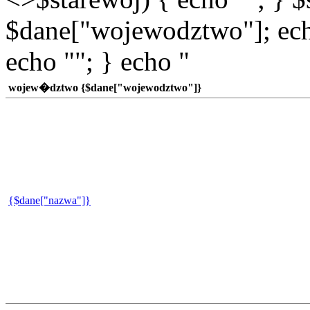
$dane["wojewodztwo"]; echo
echo ""; } echo "
wojew�dztwo {$dane["wojewodztwo"]}
{$dane["nazwa"]}