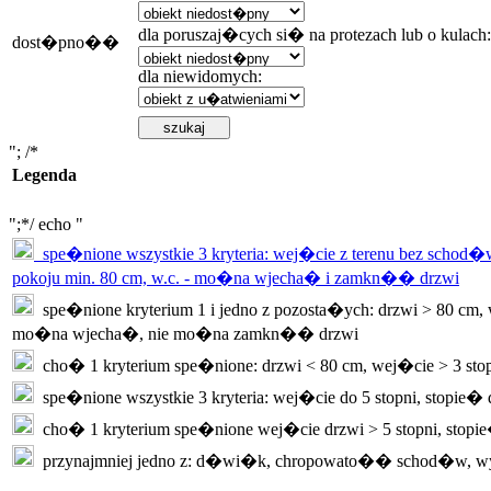
dla poruszaj�cych si� na protezach lub o kulach:
dost�pno��
dla niewidomych:
"; /*
Legenda
";*/ echo "
spe�nione wszystkie 3 kryteria: wej�cie z terenu bez schod�w
pokoju min. 80 cm, w.c. - mo�na wjecha� i zamkn�� drzwi
spe�nione kryterium 1 i jedno z pozosta�ych: drzwi > 80 cm, w
mo�na wjecha�, nie mo�na zamkn�� drzwi
cho� 1 kryterium spe�nione: drzwi < 80 cm, wej�cie > 3 sto
spe�nione wszystkie 3 kryteria: wej�cie do 5 stopni, stopie�
cho� 1 kryterium spe�nione wej�cie drzwi > 5 stopni, stopi
przynajmniej jedno z: d�wi�k, chropowato�� schod�w, w