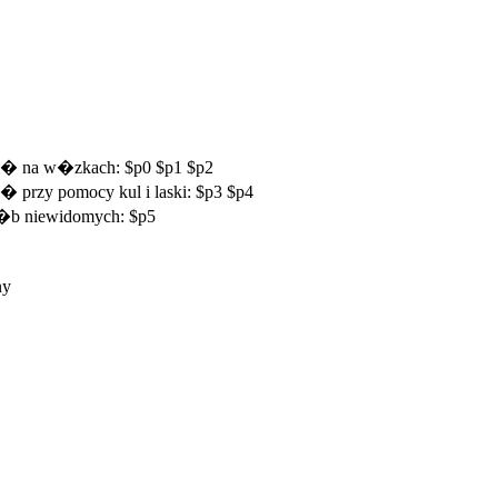
si� na w�zkach: $p0 $p1 $p2
� przy pomocy kul i laski: $p3 $p4
 os�b niewidomych: $p5
ny