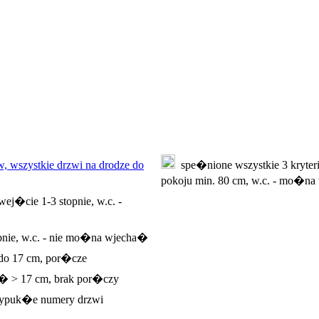
, wszystkie drzwi na drodze do
spe�nione wszystkie 3 kryteri
pokoju min. 80 cm, w.c. - mo�
ej�cie 1-3 stopnie, w.c. -
pnie, w.c. - nie mo�na wjecha�
 do 17 cm, por�cze
e� > 17 cm, brak por�czy
ypuk�e numery drzwi