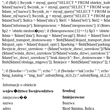
"; if ($id) { $wynik = mysql_query("SELECT * FROM obiekty_kultu
$dane['nazwa']; $wynik_w = mysql_query("SELECT * FROM wojew
$dane_w['nazwa']; $wynik_m = mysql_query("SELECT * FROM miej
$dane_m['nazwa']; $wynik_g = mysql_query("SELECT * FROM gminy
$dane['kod']; $ulica = $dane['ulica']; $tel1 = $dane['tel1']; $tel2 =
$dane['informacje']; $niesprawnosc = $dane['niesprawnosc']; if ($
$p2 = 'obiekt niedost�pny'; if ($niesprawnosc{3}==1) $p3 = 'obiek
$data = $dane['data']; $uwagi = $dane['uwagi']; $foto1 = $dane['foto1'
$dojazd_transport_dostosowany = $tnb[$dane['dojazd_transport_dosto
$dojazd_opis = $dane['dojazd_opis']; $parking = $tnb[$dane['parking
$wejscie_drzwi_szerokosc = ($dane['wejscie_drzwi_szerokosc'])?$da
($dane['winda_drzwi_szerokosc'])?$dane['winda_drzwi_szerokosc']:
$dane['wc_drzwi_szerokosc']:"brak danych"; $wc_dostosowane = $t
$tnb[$dane['obsluga_migowy']]; $miejsce = $tnb[$dane["miejsce"]]; $
"; if ($osoba<>'') echo ""; echo " "; if ($winda=='tak') echo " "; ech
$img_katalog = "img_kul/".substr($img_id,0,2).'/'.substr($img_id,2,2); 
"
Informacje o obiekcie
$rodzaj
wojew�dztwo $wojewodztwo
$miejscowosc
miejscowo��
nazwa
$nazwa
adres
$kod $gmina, $ulica