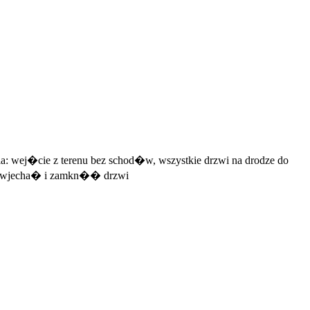
a: wej�cie z terenu bez schod�w, wszystkie drzwi na drodze do
na wjecha� i zamkn�� drzwi