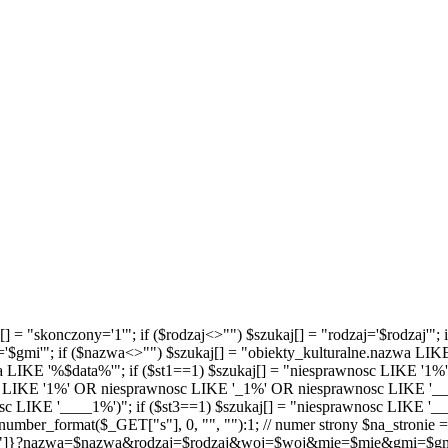
kaj[] = "skonczony='1'"; if ($rodzaj<>"") $szukaj[] = "rodzaj='$rodzaj
='$gmi'"; if ($nazwa<>"") $szukaj[] = "obiekty_kulturalne.nazwa LIK
ta LIKE '%$data%'"; if ($st1==1) $szukaj[] = "niesprawnosc LIKE '1%'
sc LIKE '1%' OR niesprawnosc LIKE '_1%' OR niesprawnosc LIKE '__1%
 LIKE '____1%')"; if ($st3==1) $szukaj[] = "niesprawnosc LIKE '___
mber_format($_GET["s"], 0, "", ""):1; // numer strony $na_stronie = 
"]}?nazwa=$nazwa&rodzaj=$rodzaj&woj=$woj&mie=$mie&gmi=$gmi&s