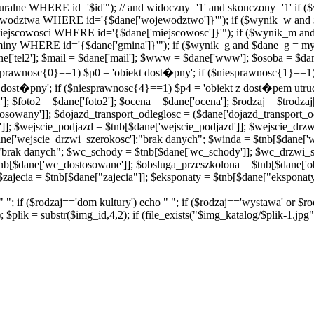
ralne WHERE id='$id'"); // and widoczny='1' and skonczony='1' if 
odztwa WHERE id='{$dane['wojewodztwo']}'"); if ($wynik_w and 
scowosci WHERE id='{$dane['miejscowosc']}'"); if ($wynik_m and
 WHERE id='{$dane['gmina']}'"); if ($wynik_g and $dane_g = mys
 $dane['tel2']; $mail = $dane['mail']; $www = $dane['www']; $osoba = $d
niesprawnosc{0}==1) $p0 = 'obiekt dost�pny'; if ($niesprawnosc{1}==
t dost�pny'; if ($niesprawnosc{4}==1) $p4 = 'obiekt z dost�pem utru
]; $foto2 = $dane['foto2']; $ocena = $dane['ocena']; $rodzaj = $trodzaj
sowany']]; $dojazd_transport_odleglosc = ($dane['dojazd_transport_od
']]; $wejscie_podjazd = $tnb[$dane['wejscie_podjazd']]; $wejscie_drz
ne['wejscie_drzwi_szerokosc']:"brak danych"; $winda = $tnb[$dane['
"brak danych"; $wc_schody = $tnb[$dane['wc_schody']]; $wc_drzwi_s
nb[$dane['wc_dostosowane']]; $obsluga_przeszkolona = $tnb[$dane['o
zajecia = $tnb[$dane["zajecia"]]; $eksponaty = $tnb[$dane["eksponaty
o " "; if ($rodzaj=='dom kultury') echo " "; if ($rodzaj=='wystawa' or $
$plik = substr($img_id,4,2); if (file_exists("$img_katalog/$plik-1.jpg")