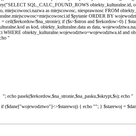
query("SELECT SQL_CALC_FOUND_ROWS obiekty_kulturalne.id, obiekt
two, miejscowosci.nazwa as miejscowosc, niesprawnosc FROM obiek
uralne.miejscowosc=miejscowosci.id $pytanie ORDER BY wojewodztwo
il($rekordow/$na_stronie); if ($s>$stron and $rekordow>0) { $sta
kulturalne.kod as kod, obiekty_kulturalne.data as data, wojewodztwa
sci WHERE obiekty_kulturalne.wojewodztwo=wojewodztwa.id and obi
cho "
"; echo pasek($rekordow,$na_stronie,$na_pasku,$skrypt,$s); echo "
 if ($dane["wojewodztwo"]<>$starewoj) { echo ""; } $starewoj = $dane