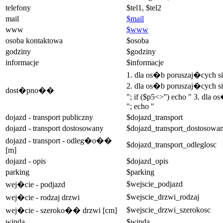
telefony
$tel1, $tel2
mail
$mail
www
$www
osoba kontaktowa
$osoba
godziny
$godziny
informacje
$informacje
1. dla os�b poruszaj�cych 
2. dla os�b poruszaj�cych si
dost�pno��
"; if ($p5<>'') echo " 3. dla
"; echo "
dojazd - transport publiczny
$dojazd_transport
dojazd - transport dostosowany
$dojazd_transport_dostosowa
dojazd - transport - odleg�o��
$dojazd_transport_odleglosc
[m]
dojazd - opis
$dojazd_opis
parking
$parking
$wejscie_podjazd
wej�cie - podjazd
$wejscie_drzwi_rodzaj
wej�cie - rodzaj drzwi
$wejscie_drzwi_szerokosc
wej�cie - szeroko�� drzwi [cm]
winda
$winda