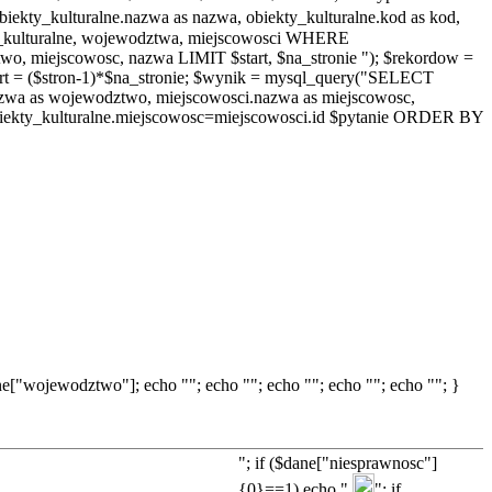
y_kulturalne.nazwa as nazwa, obiekty_kulturalne.kod as kod,
ty_kulturalne, wojewodztwa, miejscowosci WHERE
, miejscowosc, nazwa LIMIT $start, $na_stronie "); $rekordow =
rt = ($stron-1)*$na_stronie; $wynik = mysql_query("SELECT
.nazwa as wojewodztwo, miejscowosci.nazwa as miejscowosc,
ekty_kulturalne.miejscowosc=miejscowosci.id $pytanie ORDER BY
["wojewodztwo"]; echo ""; echo ""; echo ""; echo ""; echo ""; }
"; if ($dane["niesprawnosc"]
{0}==1) echo "
"; if