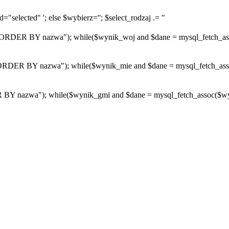
="selected" '; else $wybierz=''; $select_rodzaj .= "
R BY nazwa"); while($wynik_woj and $dane = mysql_fetch_assoc($
R BY nazwa"); while($wynik_mie and $dane = mysql_fetch_assoc($w
azwa"); while($wynik_gmi and $dane = mysql_fetch_assoc($wynik_g