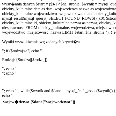
wysy�ania danych $start = ($s-1)*$na_stronie; $wynik = mysql_
obiekty_kulturalne.data as data, wojewodztwa.nazwa as wojewodz
obiekty_kulturalne.wojewodztwo=wojewodztwa.id and obiekty_kult
mysql_result(mysql_query("SELECT FOUND_ROWS()"),0); $stron = ce
obiekty_kulturalne.id, obiekty_kulturalne.nazwa as nazwa, obiekty_
niesprawnosc FROM obiekty_kulturalne, wojewodztwa, miejscowo
wojewodztwo, miejscowosc, nazwa LIMIT $start, $na_stronie "); } e
Wyniki wyszukiwania wg zadanych kryteri�w
"; if ($rodzaj<>'') echo "
Rodzaj: {$trodzaj[$rodzaj]}
"; echo "
"; echo "
"; echo ""; while($wynik and $dane = mysql_fetch_assoc($wynik)) {
echo "
wojew�dztwo {$dane["wojewodztwo"]}