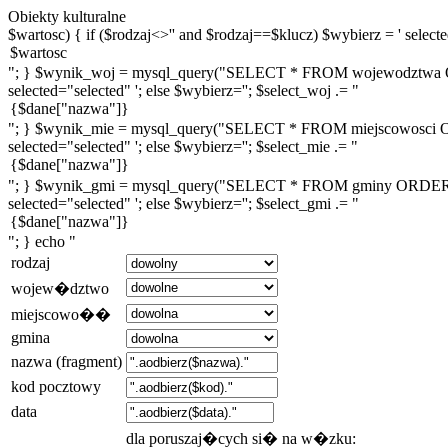
Obiekty kulturalne
$wartosc) { if ($rodzaj<>'' and $rodzaj==$klucz) $wybierz = ' selected
"; } $wynik_woj = mysql_query("SELECT * FROM wojewodztwa ORDE
selected="selected" '; else $wybierz=''; $select_woj .= "
"; } $wynik_mie = mysql_query("SELECT * FROM miejscowosci ORDE
selected="selected" '; else $wybierz=''; $select_mie .= "
"; } $wynik_gmi = mysql_query("SELECT * FROM gminy ORDER BY n
selected="selected" '; else $wybierz=''; $select_gmi .= "
"; } echo "
rodzaj
wojew�dztwo
miejscowo��
gmina
nazwa (fragment)
kod pocztowy
data
dla poruszaj�cych si� na w�zku: