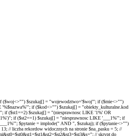
'"; if ($woj<>"") $szukaj[] = "wojewodztwo='$woj'"; if ($mie<>"")
E '%$nazwa%'"; if ($kod<>"") $szukaj[] = "obiekty_kulturalne.kod
"; if ($st1==2) $szukaj[] = "(niesprawnosc LIKE '1%' OR
')"; if ($st2==1) $szukaj[] = "niesprawnosc LIKE '___1%'"; if
__1%'"; $pytanie = implode(" AND ", $szukaj); if ($pytanie<>"")
13; // liczba rekordow widocznych na stronie $na_pasku = 5; //
t0=$st0&st1=$st1&st2=$st2&st3=$st3&s="; // skrypt do