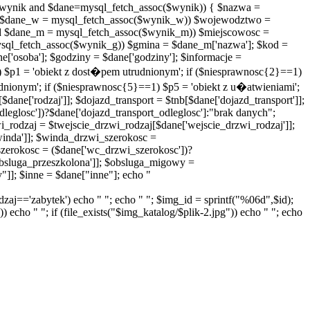
($wynik and $dane=mysql_fetch_assoc($wynik)) { $nazwa =
$dane_w = mysql_fetch_assoc($wynik_w)) $wojewodztwo =
 $dane_m = mysql_fetch_assoc($wynik_m)) $miejscowosc =
ql_fetch_assoc($wynik_g)) $gmina = $dane_m['nazwa']; $kod =
ane['osoba']; $godziny = $dane['godziny']; $informacje =
1) $p1 = 'obiekt z dost�pem utrudnionym'; if ($niesprawnosc{2}==1)
dnionym'; if ($niesprawnosc{5}==1) $p5 = 'obiekt z u�atwieniami';
[$dane['rodzaj']]; $dojazd_transport = $tnb[$dane['dojazd_transport']];
leglosc'])?$dane['dojazd_transport_odleglosc']:"brak danych";
wi_rodzaj = $twejscie_drzwi_rodzaj[$dane['wejscie_drzwi_rodzaj']];
winda']]; $winda_drzwi_szerokosc =
zerokosc = ($dane['wc_drzwi_szerokosc'])?
bsluga_przeszkolona']]; $obsluga_migowy =
"]]; $inne = $dane["inne"]; echo "
rodzaj=='zabytek') echo " "; echo " "; $img_id = sprintf("%06d",$id);
) echo " "; if (file_exists("$img_katalog/$plik-2.jpg")) echo " "; echo