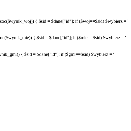
wynik_woj)) { $sid = $dane["id"]; if ($woj==$sid) $wybierz = '
ynik_mie)) { $sid = $dane["id"]; if ($mie==$sid) $wybierz = '
mi)) { $sid = $dane["id"]; if ($gmi==$sid) $wybierz = '