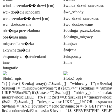
$winda_drzwi_szerokosc
winda - szeroko�� drzwi [cm]
$wc_schody
wc - doj�cie schodami
$wc_drzwi_szerokosc
wc - szeroko�� drzwi [cm]
wc - dostosowane
$wc_dostosowane
$obsluga_przeszkolona
obs�uga przeszkolona
$obsluga_migowy
obs�uga miga
$miejsce
miejsce dla w�zka
$zajecia
aktywne zaj�cia
$eksponaty
eksponaty z u�atwieniami
inne
$inne
fotografie
$foto1_opis
$foto2_opis
"; } } else { $szukaj=array(); // $szukaj[] = "widoczny='1'"; // $szu
$szukaj[] = "miejscowosc='$mie'"; if ($gmi<>"") $szukaj[] = "gmina
LIKE '%$kod%'"; if ($data<>"") $szukaj[] = "obiekty_kulturalne.da
niesprawnosc LIKE '_1%')"; if ($st1==3) $szukaj[] = "(niesprawno
($st2==2) $szukaj[] = "(niesprawnosc LIKE '___1%' OR niesprawnosc
$pytanie = "AND $pytanie"; // echo $pytanie; $s = ($_GET["s"]>1)?nu
liczba odpowiedzi/2 na pasku $skrypt = "{$_SERVER["PHP_SELF