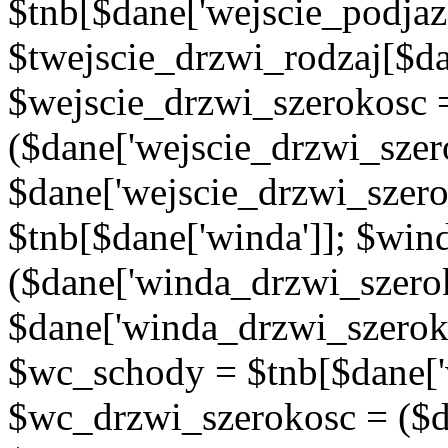
$tnb[$dane['wejscie_podjaz
$twejscie_drzwi_rodzaj[$da
$wejscie_drzwi_szerokosc 
($dane['wejscie_drzwi_szer
$dane['wejscie_drzwi_szero
$tnb[$dane['winda']]; $wi
($dane['winda_drzwi_szerok
$dane['winda_drzwi_szeroko
$wc_schody = $tnb[$dane['
$wc_drzwi_szerokosc = ($d