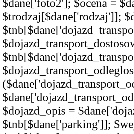
$dane['foto2']; $ocena = $d
$trodzaj[$dane['rodzaj']]; 
$tnb[$dane['dojazd_transpor
$dojazd_transport_dostoso
$tnb[$dane['dojazd_transpo
$dojazd_transport_odleglos
($dane['dojazd_transport_od
$dane['dojazd_transport_od
$dojazd_opis = $dane['doja
$tnb[$dane['parking']]; $w