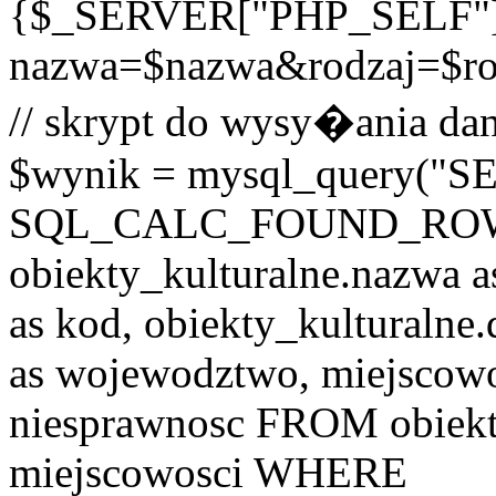
{$_SERVER["PHP_SELF"
nazwa=$nazwa&rodzaj=$r
// skrypt do wysy�ania dan
$wynik = mysql_query("
SQL_CALC_FOUND_ROWS o
obiekty_kulturalne.nazwa a
as kod, obiekty_kulturalne
as wojewodztwo, miejscowo
niesprawnosc FROM obiekt
miejscowosci WHERE