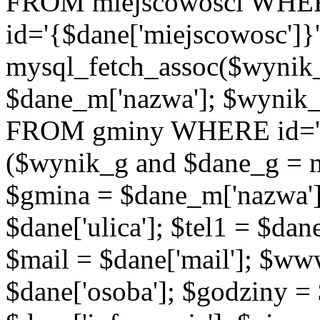
FROM miejscowosci WHE
id='{$dane['miejscowosc']}
mysql_fetch_assoc($wynik
$dane_m['nazwa']; $wynik
FROM gminy WHERE id='{$d
($wynik_g and $dane_g = 
$gmina = $dane_m['nazwa'];
$dane['ulica']; $tel1 = $dane[
$mail = $dane['mail']; $w
$dane['osoba']; $godziny = 