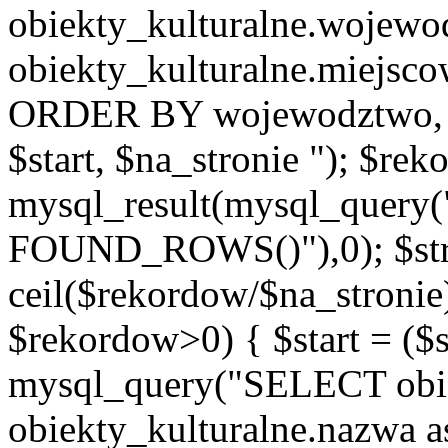
obiekty_kulturalne.wojew
obiekty_kulturalne.miejsc
ORDER BY wojewodztwo, 
$start, $na_stronie "); $re
mysql_result(mysql_quer
FOUND_ROWS()"),0); $st
ceil($rekordow/$na_stronie)
$rekordow>0) { $start = ($
mysql_query("SELECT obiek
obiekty_kulturalne.nazwa a