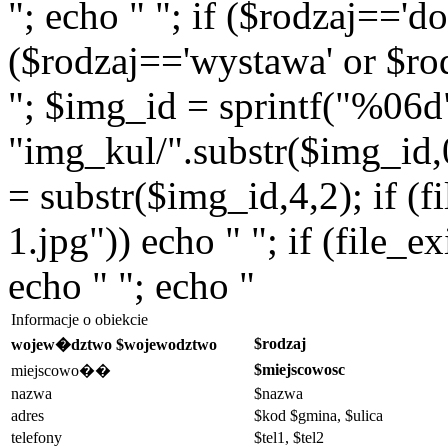
"; echo " "; if ($rodzaj=='do
($rodzaj=='wystawa' or $rod
"; $img_id = sprintf("%06d
"img_kul/".substr($img_id,0,
= substr($img_id,4,2); if (f
1.jpg")) echo " "; if (file_
echo " "; echo "
Informacje o obiekcie
$rodzaj
wojew�dztwo $wojewodztwo
$miejscowosc
miejscowo��
nazwa
$nazwa
adres
$kod $gmina, $ulica
telefony
$tel1, $tel2