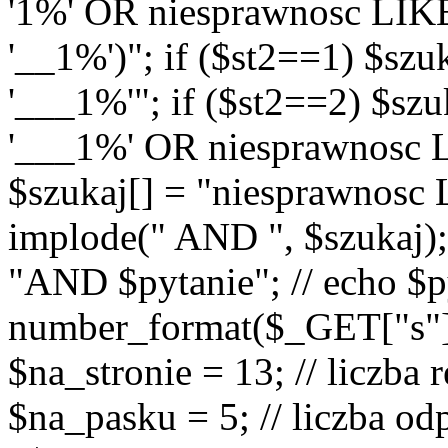
'1%' OR niesprawnosc LIK
'__1%')"; if ($st2==1) $sz
'___1%'"; if ($st2==2) $sz
'___1%' OR niesprawnosc L
$szukaj[] = "niesprawnosc
implode(" AND ", $szukaj);
"AND $pytanie"; // echo $p
number_format($_GET["s"], 0
$na_stronie = 13; // liczba
$na_pasku = 5; // liczba od