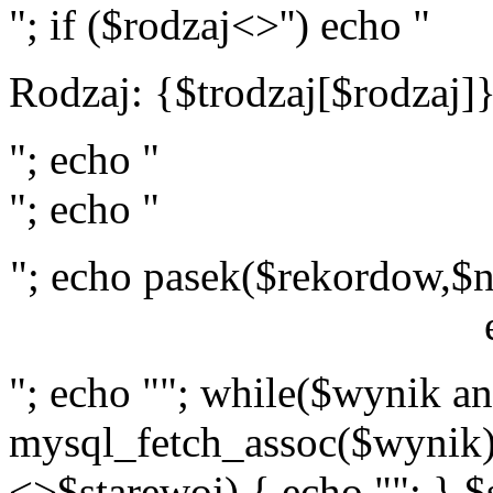
"; if ($rodzaj<>'') echo "
Rodzaj: {$trodzaj[$rodzaj]
"; echo "
"; echo "
"; echo pasek($rekordow,$n
"; echo ""; while($wynik a
mysql_fetch_assoc($wynik)
<>$starewoj) { echo ""; } $