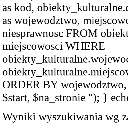
as kod, obiekty_kulturalne
as wojewodztwo, miejscowo
niesprawnosc FROM obiekt
miejscowosci WHERE
obiekty_kulturalne.wojew
obiekty_kulturalne.miejsc
ORDER BY wojewodztwo, 
$start, $na_stronie "); } ech
Wyniki wyszukiwania wg z