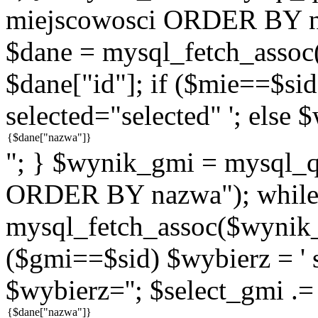
miejscowosci ORDER BY n
$dane = mysql_fetch_assoc
$dane["id"]; if ($mie==$sid
selected="selected" '; else 
"; } $wynik_gmi = mysql
ORDER BY nazwa"); while
mysql_fetch_assoc($wynik_g
($gmi==$sid) $wybierz = ' s
$wybierz=''; $select_gmi .=