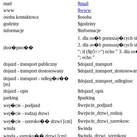
mail
$mail
www
$www
osoba kontaktowa
$osoba
godziny
$godziny
informacje
$informacje
1. dla os�b poruszaj�cych 
2. dla os�b poruszaj�cych si
dost�pno��
"; if ($p5<>'') echo " 3. dla
"; echo "
dojazd - transport publiczny
$dojazd_transport
dojazd - transport dostosowany
$dojazd_transport_dostosowa
dojazd - transport - odleg�o��
$dojazd_transport_odleglosc
[m]
dojazd - opis
$dojazd_opis
parking
$parking
$wejscie_podjazd
wej�cie - podjazd
$wejscie_drzwi_rodzaj
wej�cie - rodzaj drzwi
$wejscie_drzwi_szerokosc
wej�cie - szeroko�� drzwi [cm]
winda
$winda
$winda_drzwi_szerokosc
winda - szeroko�� drzwi [cm]