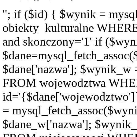
"; if ($id) { $wynik = m
obiekty_kulturalne WHERE i
and skonczony='1' if ($wyn
$dane=mysql_fetch_assoc(
$dane['nazwa']; $wynik_w
FROM wojewodztwa WH
id='{$dane['wojewodztwo']
= mysql_fetch_assoc($wyn
$dane_w['nazwa']; $wyni