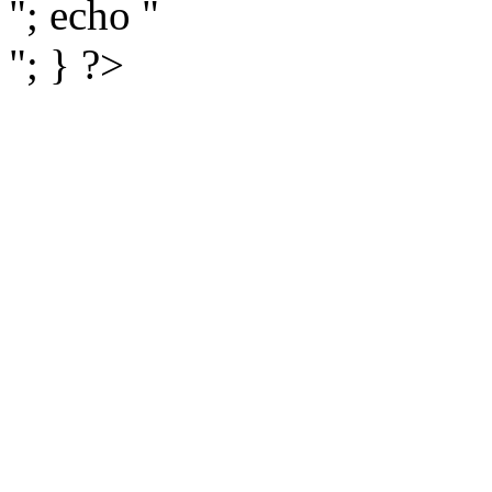
"; echo "
"; } ?>