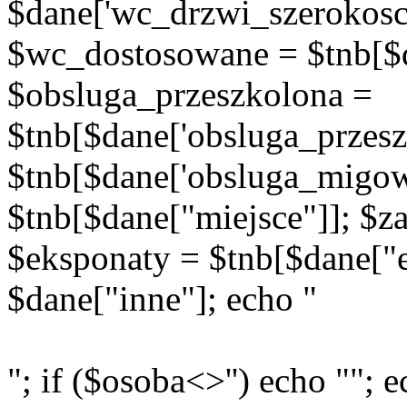
$dane['wc_drzwi_szerokosc'
$wc_dostosowane = $tnb[$d
$obsluga_przeszkolona =
$tnb[$dane['obsluga_przes
$tnb[$dane['obsluga_migow
$tnb[$dane["miejsce"]]; $za
$eksponaty = $tnb[$dane["e
$dane["inne"]; echo "
"; if ($osoba<>'') echo ""; e