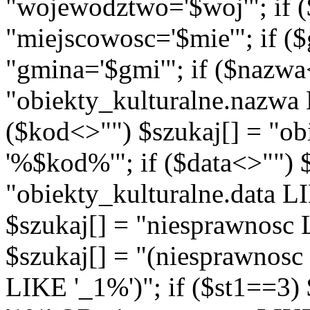
"wojewodztwo='$woj'"; if (
"miejscowosc='$mie'"; if (
"gmina='$gmi'"; if ($nazwa
"obiekty_kulturalne.nazwa
($kod<>"") $szukaj[] = "o
'%$kod%'"; if ($data<>"") 
"obiekty_kulturalne.data L
$szukaj[] = "niesprawnosc 
$szukaj[] = "(niesprawnos
LIKE '_1%')"; if ($st1==3)