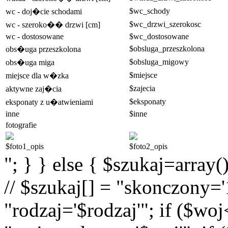
$wc_schody
wc - doj�cie schodami
$wc_drzwi_szerokosc
wc - szeroko�� drzwi [cm]
wc - dostosowane
$wc_dostosowane
$obsluga_przeszkolona
obs�uga przeszkolona
$obsluga_migowy
obs�uga miga
$miejsce
miejsce dla w�zka
$zajecia
aktywne zaj�cia
$eksponaty
eksponaty z u�atwieniami
inne
$inne
fotografie
$foto1_opis
$foto2_opis
"; } } else { $szukaj=array(
// $szukaj[] = "skonczony='1
"rodzaj='$rodzaj'"; if ($wo