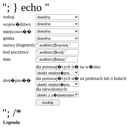
"; } echo "
rodzaj
wojew�dztwo
miejscowo��
gmina
nazwa (fragment)
kod pocztowy
data
dla poruszaj�cych si� na w�zku:
dla poruszaj�cych si� na protezach lub o kulach:
dost�pno��
dla niewidomych:
"; /*
Legenda