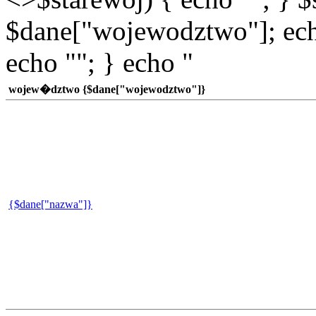
$dane["wojewodztwo"]; echo
echo ""; } echo "
wojew�dztwo {$dane["wojewodztwo"]}
{$dane["nazwa"]}