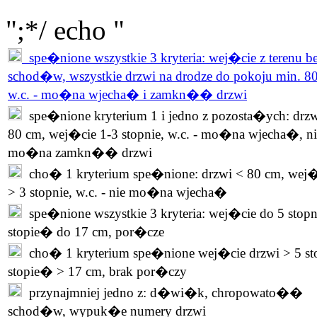
";*/ echo "
spe�nione wszystkie 3 kryteria: wej�cie z terenu b
schod�w, wszystkie drzwi na drodze do pokoju min. 8
w.c. - mo�na wjecha� i zamkn�� drzwi
spe�nione kryterium 1 i jedno z pozosta�ych: drzw
80 cm, wej�cie 1-3 stopnie, w.c. - mo�na wjecha�, ni
mo�na zamkn�� drzwi
cho� 1 kryterium spe�nione: drzwi < 80 cm, wej�
> 3 stopnie, w.c. - nie mo�na wjecha�
spe�nione wszystkie 3 kryteria: wej�cie do 5 stopn
stopie� do 17 cm, por�cze
cho� 1 kryterium spe�nione wej�cie drzwi > 5 st
stopie� > 17 cm, brak por�czy
przynajmniej jedno z: d�wi�k, chropowato��
schod�w, wypuk�e numery drzwi