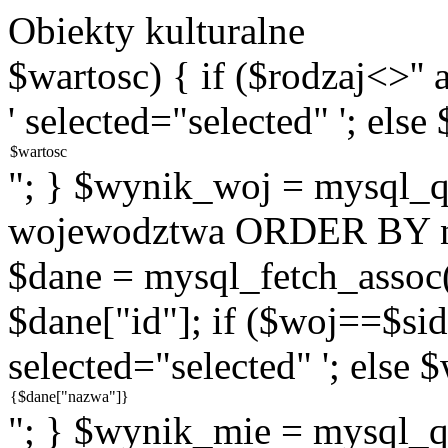
Obiekty kulturalne
$wartosc) { if ($rodzaj<>''
' selected="selected" '; else
"; } $wynik_woj = mysql
wojewodztwa ORDER BY na
$dane = mysql_fetch_assoc
$dane["id"]; if ($woj==$sid
selected="selected" '; else 
"; } $wynik_mie = mysql