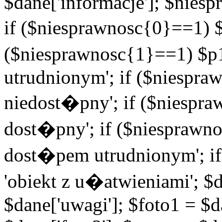
$dane['informacje']; $niesp
if ($niesprawnosc{0}==1) $
($niesprawnosc{1}==1) $p1
utrudnionym'; if ($niespra
niedost�pny'; if ($niespra
dost�pny'; if ($niesprawno
dost�pem utrudnionym'; if
'obiekt z u�atwieniami'; $d
$dane['uwagi']; $foto1 = $d