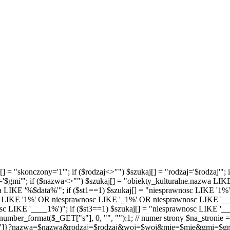
kaj[] = "skonczony='1'"; if ($rodzaj<>"") $szukaj[] = "rodzaj='$rodzaj
='$gmi'"; if ($nazwa<>"") $szukaj[] = "obiekty_kulturalne.nazwa LIK
ta LIKE '%$data%'"; if ($st1==1) $szukaj[] = "niesprawnosc LIKE '1%'
sc LIKE '1%' OR niesprawnosc LIKE '_1%' OR niesprawnosc LIKE '__1%
 LIKE '____1%')"; if ($st3==1) $szukaj[] = "niesprawnosc LIKE '___
mber_format($_GET["s"], 0, "", ""):1; // numer strony $na_stronie = 
"]}?nazwa=$nazwa&rodzaj=$rodzaj&woj=$woj&mie=$mie&gmi=$gmi&s