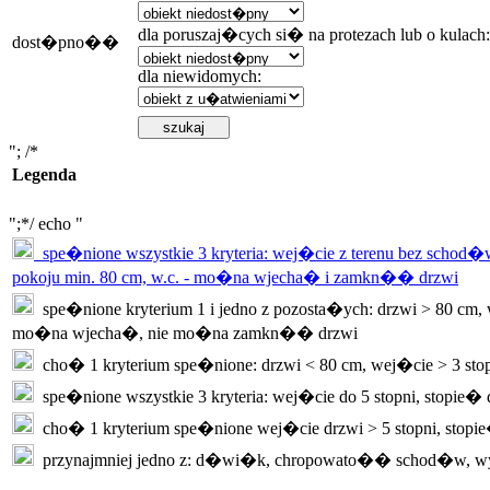
dla poruszaj�cych si� na protezach lub o kulach:
dost�pno��
dla niewidomych:
"; /*
Legenda
";*/ echo "
spe�nione wszystkie 3 kryteria: wej�cie z terenu bez schod�w
pokoju min. 80 cm, w.c. - mo�na wjecha� i zamkn�� drzwi
spe�nione kryterium 1 i jedno z pozosta�ych: drzwi > 80 cm, w
mo�na wjecha�, nie mo�na zamkn�� drzwi
cho� 1 kryterium spe�nione: drzwi < 80 cm, wej�cie > 3 sto
spe�nione wszystkie 3 kryteria: wej�cie do 5 stopni, stopie�
cho� 1 kryterium spe�nione wej�cie drzwi > 5 stopni, stopi
przynajmniej jedno z: d�wi�k, chropowato�� schod�w, w