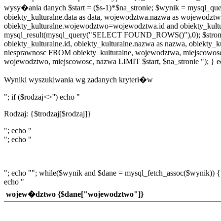
wysy�ania danych $start = ($s-1)*$na_stronie; $wynik = mysql_
obiekty_kulturalne.data as data, wojewodztwa.nazwa as wojewodz
obiekty_kulturalne.wojewodztwo=wojewodztwa.id and obiekty_kult
mysql_result(mysql_query("SELECT FOUND_ROWS()"),0); $stron = ce
obiekty_kulturalne.id, obiekty_kulturalne.nazwa as nazwa, obiekty_
niesprawnosc FROM obiekty_kulturalne, wojewodztwa, miejscowo
wojewodztwo, miejscowosc, nazwa LIMIT $start, $na_stronie "); } e
Wyniki wyszukiwania wg zadanych kryteri�w
"; if ($rodzaj<>'') echo "
Rodzaj: {$trodzaj[$rodzaj]}
"; echo "
"; echo "
"; echo ""; while($wynik and $dane = mysql_fetch_assoc($wynik)) {
echo "
wojew�dztwo {$dane["wojewodztwo"]}