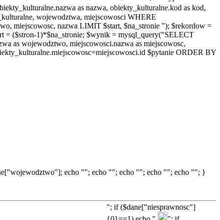
y_kulturalne.nazwa as nazwa, obiekty_kulturalne.kod as kod,
ty_kulturalne, wojewodztwa, miejscowosci WHERE
, miejscowosc, nazwa LIMIT $start, $na_stronie "); $rekordow =
rt = ($stron-1)*$na_stronie; $wynik = mysql_query("SELECT
.nazwa as wojewodztwo, miejscowosci.nazwa as miejscowosc,
ekty_kulturalne.miejscowosc=miejscowosci.id $pytanie ORDER BY
["wojewodztwo"]; echo ""; echo ""; echo ""; echo ""; echo ""; }
"; if ($dane["niesprawnosc"]
{0}==1) echo "
"; if