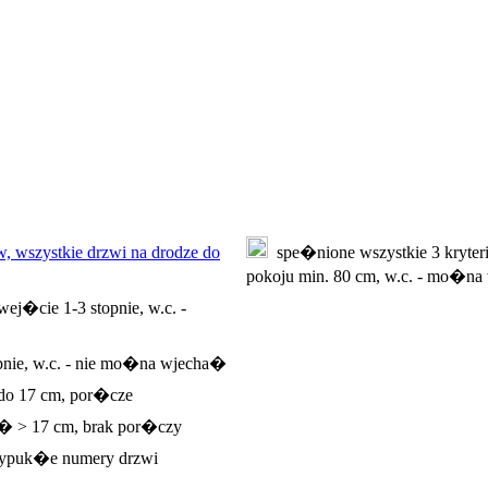
, wszystkie drzwi na drodze do
spe�nione wszystkie 3 kryteri
pokoju min. 80 cm, w.c. - mo�
ej�cie 1-3 stopnie, w.c. -
pnie, w.c. - nie mo�na wjecha�
 do 17 cm, por�cze
e� > 17 cm, brak por�czy
ypuk�e numery drzwi