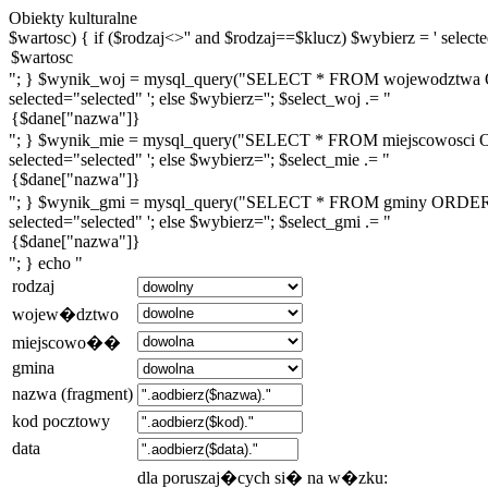
Obiekty kulturalne
$wartosc) { if ($rodzaj<>'' and $rodzaj==$klucz) $wybierz = ' selected
"; } $wynik_woj = mysql_query("SELECT * FROM wojewodztwa ORDE
selected="selected" '; else $wybierz=''; $select_woj .= "
"; } $wynik_mie = mysql_query("SELECT * FROM miejscowosci ORDE
selected="selected" '; else $wybierz=''; $select_mie .= "
"; } $wynik_gmi = mysql_query("SELECT * FROM gminy ORDER BY n
selected="selected" '; else $wybierz=''; $select_gmi .= "
"; } echo "
rodzaj
wojew�dztwo
miejscowo��
gmina
nazwa (fragment)
kod pocztowy
data
dla poruszaj�cych si� na w�zku: