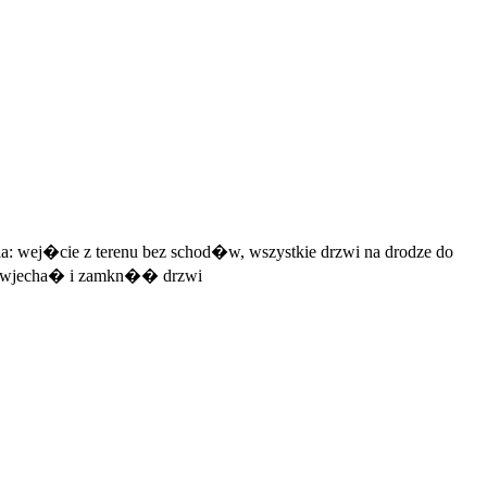
a: wej�cie z terenu bez schod�w, wszystkie drzwi na drodze do
na wjecha� i zamkn�� drzwi