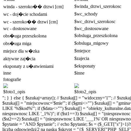
$winda_drzwi_szerokosc
winda - szeroko�� drzwi [cm]
$wc_schody
wc - doj�cie schodami
$wc_drzwi_szerokosc
wc - szeroko�� drzwi [cm]
wc - dostosowane
$wc_dostosowane
$obsluga_przeszkolona
obs�uga przeszkolona
$obsluga_migowy
obs�uga miga
$miejsce
miejsce dla w�zka
$zajecia
aktywne zaj�cia
$eksponaty
eksponaty z u�atwieniami
inne
$inne
fotografie
$foto1_opis
$foto2_opis
"; } } else { $szukaj=array(); // $szukaj[] = "widoczny='1'"; // $szu
$szukaj[] = "miejscowosc='$mie'"; if ($gmi<>"") $szukaj[] = "gmina
LIKE '%$kod%'"; if ($data<>"") $szukaj[] = "obiekty_kulturalne.da
niesprawnosc LIKE '_1%')"; if ($st1==3) $szukaj[] = "(niesprawno
($st2==2) $szukaj[] = "(niesprawnosc LIKE '___1%' OR niesprawnosc
$pytanie = "AND $pytanie"; // echo $pytanie; $s = ($_GET["s"]>1)?nu
liczba odpowiedzi/2 na pasku $skrypt = "{$_SERVER["PHP_SELF