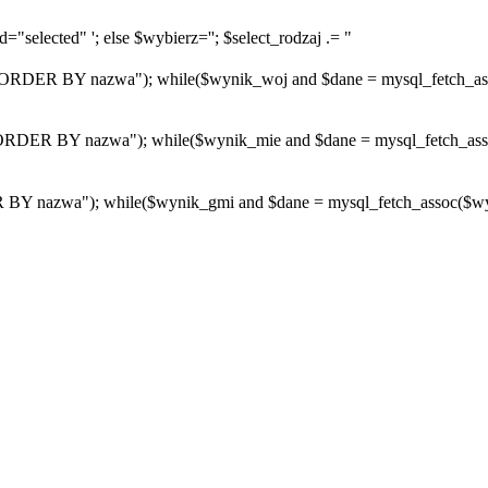
="selected" '; else $wybierz=''; $select_rodzaj .= "
R BY nazwa"); while($wynik_woj and $dane = mysql_fetch_assoc($
R BY nazwa"); while($wynik_mie and $dane = mysql_fetch_assoc($w
azwa"); while($wynik_gmi and $dane = mysql_fetch_assoc($wynik_g