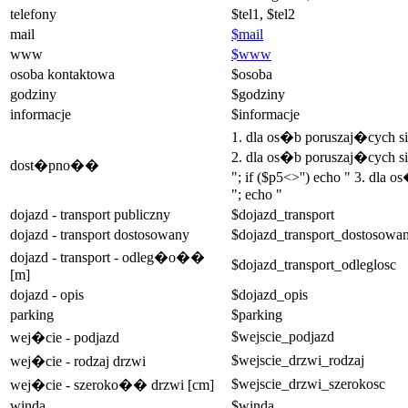
telefony
$tel1, $tel2
mail
$mail
www
$www
osoba kontaktowa
$osoba
godziny
$godziny
informacje
$informacje
1. dla os�b poruszaj�cych 
2. dla os�b poruszaj�cych si
dost�pno��
"; if ($p5<>'') echo " 3. dla
"; echo "
dojazd - transport publiczny
$dojazd_transport
dojazd - transport dostosowany
$dojazd_transport_dostosowa
dojazd - transport - odleg�o��
$dojazd_transport_odleglosc
[m]
dojazd - opis
$dojazd_opis
parking
$parking
$wejscie_podjazd
wej�cie - podjazd
$wejscie_drzwi_rodzaj
wej�cie - rodzaj drzwi
$wejscie_drzwi_szerokosc
wej�cie - szeroko�� drzwi [cm]
winda
$winda