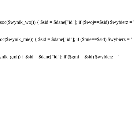
wynik_woj)) { $sid = $dane["id"]; if ($woj==$sid) $wybierz = '
ynik_mie)) { $sid = $dane["id"]; if ($mie==$sid) $wybierz = '
mi)) { $sid = $dane["id"]; if ($gmi==$sid) $wybierz = '