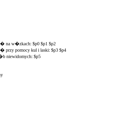
si� na w�zkach: $p0 $p1 $p2
� przy pomocy kul i laski: $p3 $p4
 os�b niewidomych: $p5
ny