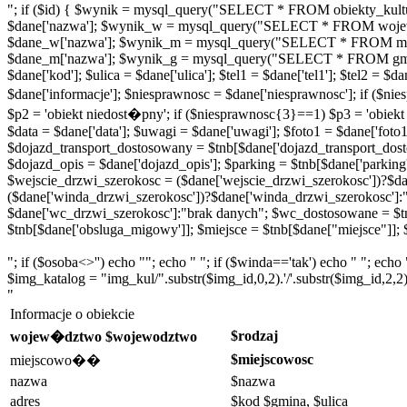
"; if ($id) { $wynik = mysql_query("SELECT * FROM obiekty_kultu
$dane['nazwa']; $wynik_w = mysql_query("SELECT * FROM wojew
$dane_w['nazwa']; $wynik_m = mysql_query("SELECT * FROM miej
$dane_m['nazwa']; $wynik_g = mysql_query("SELECT * FROM gminy
$dane['kod']; $ulica = $dane['ulica']; $tel1 = $dane['tel1']; $tel2 =
$dane['informacje']; $niesprawnosc = $dane['niesprawnosc']; if ($
$p2 = 'obiekt niedost�pny'; if ($niesprawnosc{3}==1) $p3 = 'obiek
$data = $dane['data']; $uwagi = $dane['uwagi']; $foto1 = $dane['foto1'
$dojazd_transport_dostosowany = $tnb[$dane['dojazd_transport_dosto
$dojazd_opis = $dane['dojazd_opis']; $parking = $tnb[$dane['parking
$wejscie_drzwi_szerokosc = ($dane['wejscie_drzwi_szerokosc'])?$da
($dane['winda_drzwi_szerokosc'])?$dane['winda_drzwi_szerokosc']:
$dane['wc_drzwi_szerokosc']:"brak danych"; $wc_dostosowane = $t
$tnb[$dane['obsluga_migowy']]; $miejsce = $tnb[$dane["miejsce"]]; $
"; if ($osoba<>'') echo ""; echo " "; if ($winda=='tak') echo " "; ech
$img_katalog = "img_kul/".substr($img_id,0,2).'/'.substr($img_id,2,2); 
"
Informacje o obiekcie
$rodzaj
wojew�dztwo $wojewodztwo
$miejscowosc
miejscowo��
nazwa
$nazwa
adres
$kod $gmina, $ulica