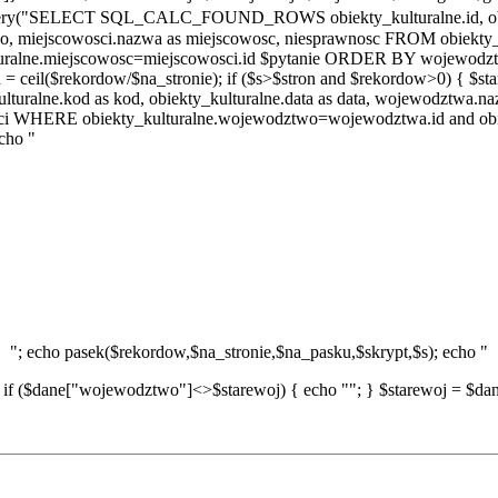
query("SELECT SQL_CALC_FOUND_ROWS obiekty_kulturalne.id, obiekt
two, miejscowosci.nazwa as miejscowosc, niesprawnosc FROM obiek
uralne.miejscowosc=miejscowosci.id $pytanie ORDER BY wojewodztwo
il($rekordow/$na_stronie); if ($s>$stron and $rekordow>0) { $sta
kulturalne.kod as kod, obiekty_kulturalne.data as data, wojewodztwa
sci WHERE obiekty_kulturalne.wojewodztwo=wojewodztwa.id and obi
cho "
"; echo pasek($rekordow,$na_stronie,$na_pasku,$skrypt,$s); echo "
 if ($dane["wojewodztwo"]<>$starewoj) { echo ""; } $starewoj = $dane