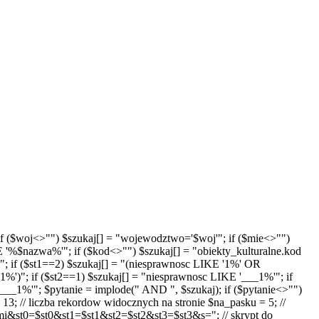
'"; if ($woj<>"") $szukaj[] = "wojewodztwo='$woj'"; if ($mie<>"")
E '%$nazwa%'"; if ($kod<>"") $szukaj[] = "obiekty_kulturalne.kod
"; if ($st1==2) $szukaj[] = "(niesprawnosc LIKE '1%' OR
')"; if ($st2==1) $szukaj[] = "niesprawnosc LIKE '___1%'"; if
__1%'"; $pytanie = implode(" AND ", $szukaj); if ($pytanie<>"")
13; // liczba rekordow widocznych na stronie $na_pasku = 5; //
t0=$st0&st1=$st1&st2=$st2&st3=$st3&s="; // skrypt do