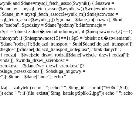
($wynik and $dane=mysql_fetch_assoc($wynik)) { $nazwa =
$dane_w = mysql_fetch_assoc($wynik_w)) $wojewodztwo =
 $dane_m = mysql_fetch_assoc($wynik_m)) $miejscowosc =
ql_fetch_assoc($wynik_g)) $gmina = $dane_m['nazwa']; $kod =
ane['osoba']; $godziny = $dane['godziny']; $informacje =
1) $p1 = 'obiekt z dost�pem utrudnionym'; if ($niesprawnosc{2}==1)
dnionym'; if ($niesprawnosc{5}==1) $p5 = 'obiekt z u�atwieniami';
[$dane['rodzaj']]; $dojazd_transport = $tnb[$dane['dojazd_transport']];
leglosc'])?$dane['dojazd_transport_odleglosc']:"brak danych";
wi_rodzaj = $twejscie_drzwi_rodzaj[$dane['wejscie_drzwi_rodzaj']];
winda']]; $winda_drzwi_szerokosc =
zerokosc = ($dane['wc_drzwi_szerokosc'])?
bsluga_przeszkolona']]; $obsluga_migowy =
"]]; $inne = $dane["inne"]; echo "
rodzaj=='zabytek') echo " "; echo " "; $img_id = sprintf("%06d",$id);
) echo " "; if (file_exists("$img_katalog/$plik-2.jpg")) echo " "; echo