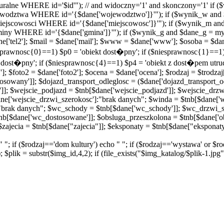
ralne WHERE id='$id'"); // and widoczny='1' and skonczony='1' if 
odztwa WHERE id='{$dane['wojewodztwo']}'"); if ($wynik_w and 
scowosci WHERE id='{$dane['miejscowosc']}'"); if ($wynik_m and
 WHERE id='{$dane['gmina']}'"); if ($wynik_g and $dane_g = mys
 $dane['tel2']; $mail = $dane['mail']; $www = $dane['www']; $osoba = $d
niesprawnosc{0}==1) $p0 = 'obiekt dost�pny'; if ($niesprawnosc{1}==
t dost�pny'; if ($niesprawnosc{4}==1) $p4 = 'obiekt z dost�pem utru
]; $foto2 = $dane['foto2']; $ocena = $dane['ocena']; $rodzaj = $trodzaj
sowany']]; $dojazd_transport_odleglosc = ($dane['dojazd_transport_od
']]; $wejscie_podjazd = $tnb[$dane['wejscie_podjazd']]; $wejscie_drz
ne['wejscie_drzwi_szerokosc']:"brak danych"; $winda = $tnb[$dane['
"brak danych"; $wc_schody = $tnb[$dane['wc_schody']]; $wc_drzwi_s
nb[$dane['wc_dostosowane']]; $obsluga_przeszkolona = $tnb[$dane['o
zajecia = $tnb[$dane["zajecia"]]; $eksponaty = $tnb[$dane["eksponaty
o " "; if ($rodzaj=='dom kultury') echo " "; if ($rodzaj=='wystawa' or $
$plik = substr($img_id,4,2); if (file_exists("$img_katalog/$plik-1.jpg")