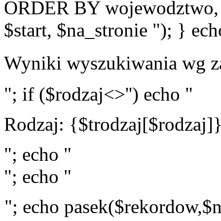
ORDER BY wojewodztwo, 
$start, $na_stronie "); } ech
Wyniki wyszukiwania wg z
"; if ($rodzaj<>'') echo "
Rodzaj: {$trodzaj[$rodzaj]
"; echo "
"; echo "
"; echo pasek($rekordow,$n