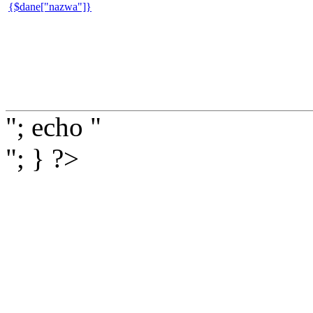
{$dane["nazwa"]}
"; echo "
"; } ?>