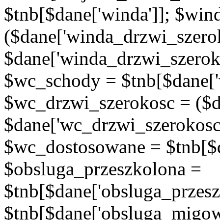
$tnb[$dane['winda']]; $wi
($dane['winda_drzwi_szerok
$dane['winda_drzwi_szeroko
$wc_schody = $tnb[$dane['
$wc_drzwi_szerokosc = ($d
$dane['wc_drzwi_szerokosc'
$wc_dostosowane = $tnb[$d
$obsluga_przeszkolona =
$tnb[$dane['obsluga_przes
$tnb[$dane['obsluga_migowy