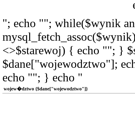
"; echo ""; while($wynik a
mysql_fetch_assoc($wynik)
<>$starewoj) { echo ""; } $
$dane["wojewodztwo"]; echo
echo ""; } echo "
wojew�dztwo {$dane["wojewodztwo"]}