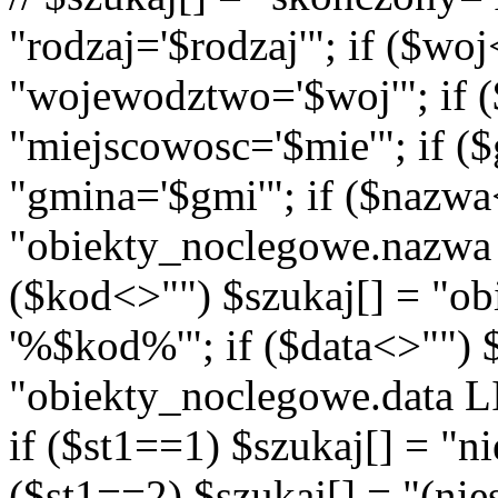
"rodzaj='$rodzaj'"; if ($wo
"wojewodztwo='$woj'"; if (
"miejscowosc='$mie'"; if (
"gmina='$gmi'"; if ($nazwa
"obiekty_noclegowe.nazwa
($kod<>"") $szukaj[] = "o
'%$kod%'"; if ($data<>"") 
"obiekty_noclegowe.data LI
if ($st1==1) $szukaj[] = "n
($st1==2) $szukaj[] = "(n