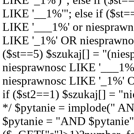
LIKE '__1%'"; else if ($st=
LIKE '___1%' or niespraw
LIKE '_1%' OR niesprawnos
($st==5) $szukaj[] = "(nie
niesprawnosc LIKE '___1%
niesprawnosc LIKE '_1%' O
if ($st2==1) $szukaj[] = "
*/ $pytanie = implode(" AND
$pytanie = "AND $pytanie";