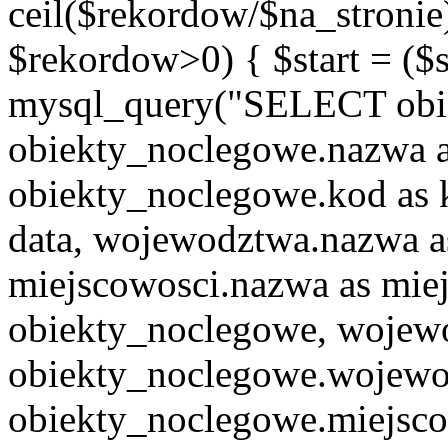
ceil($rekordow/$na_stronie)
$rekordow>0) { $start = ($
mysql_query("SELECT obie
obiekty_noclegowe.nazwa a
obiekty_noclegowe.kod as 
data, wojewodztwa.nazwa 
miejscowosci.nazwa as mi
obiekty_noclegowe, woje
obiekty_noclegowe.wojew
obiekty_noclegowe.miejsco