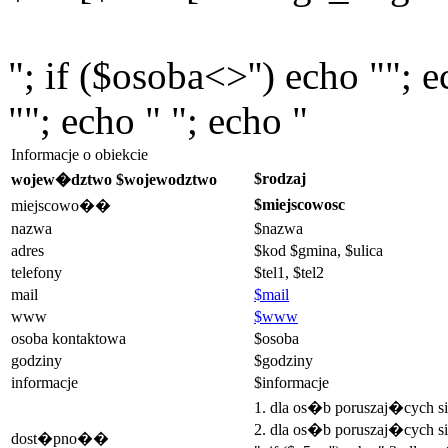
"; if ($osoba<>'') echo ""; 
""; echo " "; echo "
Informacje o obiekcie
$rodzaj
wojew�dztwo $wojewodztwo
$miejscowosc
miejscowo��
nazwa
$nazwa
adres
$kod $gmina, $ulica
telefony
$tel1, $tel2
mail
$mail
www
$www
osoba kontaktowa
$osoba
godziny
$godziny
informacje
$informacje
1. dla os�b poruszaj�cych 
2. dla os�b poruszaj�cych si
dost�pno��