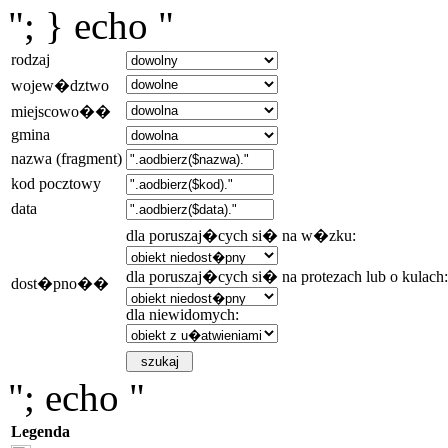
"; } echo "
rodzaj
wojew�dztwo
miejscowo��
gmina
nazwa (fragment)
kod pocztowy
data
dla poruszaj�cych si� na w�zku:
dla poruszaj�cych si� na protezach lub o kulach:
dost�pno��
dla niewidomych:
"; echo "
Legenda