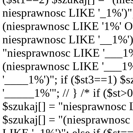
niesprawnosc LIKE '_1%')"; 
(niesprawnosc LIKE '1%' 
niesprawnosc LIKE '__1%')"
"niesprawnosc LIKE '___1%'
(niesprawnosc LIKE '___1
'____1%')"; if ($st3==1) $
'_____1%'"; // } /* if ($st>
$szukaj[] = "niesprawnosc L
$szukaj[] = "(niesprawnos
LIKE '_1%')"; else if ($st=