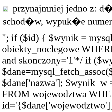
przynajmniej jedno z: 
schod�w, wypuk�e numer
"; if ($id) { $wynik = m
obiekty_noclegowe WHERE i
and skonczony='1'*/ if ($w
$dane=mysql_fetch_assoc(
$dane['nazwa']; $wynik_w
FROM wojewodztwa WH
id='{$dane['wojewodztwo']