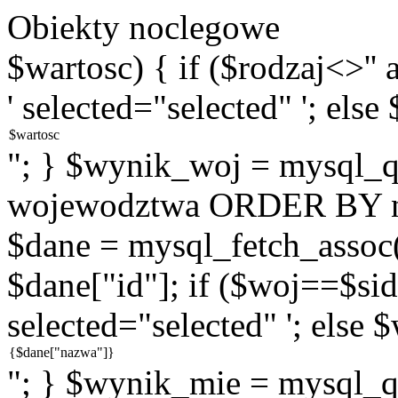
Obiekty noclegowe
$wartosc) { if ($rodzaj<>''
' selected="selected" '; else
"; } $wynik_woj = mysql
wojewodztwa ORDER BY na
$dane = mysql_fetch_assoc
$dane["id"]; if ($woj==$sid
selected="selected" '; else 
"; } $wynik_mie = mysql