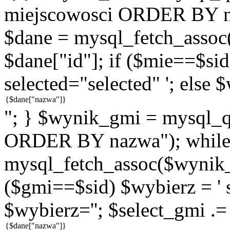
miejscowosci ORDER BY n
$dane = mysql_fetch_assoc
$dane["id"]; if ($mie==$sid
selected="selected" '; else 
"; } $wynik_gmi = mysql
ORDER BY nazwa"); while
mysql_fetch_assoc($wynik_g
($gmi==$sid) $wybierz = ' s
$wybierz=''; $select_gmi .=