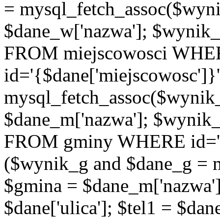
= mysql_fetch_assoc($wyn
$dane_w['nazwa']; $wyni
FROM miejscowosci WHE
id='{$dane['miejscowosc']}
mysql_fetch_assoc($wynik
$dane_m['nazwa']; $wynik
FROM gminy WHERE id='{$d
($wynik_g and $dane_g = 
$gmina = $dane_m['nazwa'];
$dane['ulica']; $tel1 = $dane[