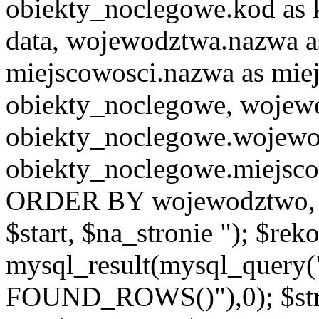
obiekty_noclegowe.kod as 
data, wojewodztwa.nazwa 
miejscowosci.nazwa as mi
obiekty_noclegowe, woje
obiekty_noclegowe.wojew
obiekty_noclegowe.miejsco
ORDER BY wojewodztwo, 
$start, $na_stronie "); $re
mysql_result(mysql_quer
FOUND_ROWS()"),0); $st