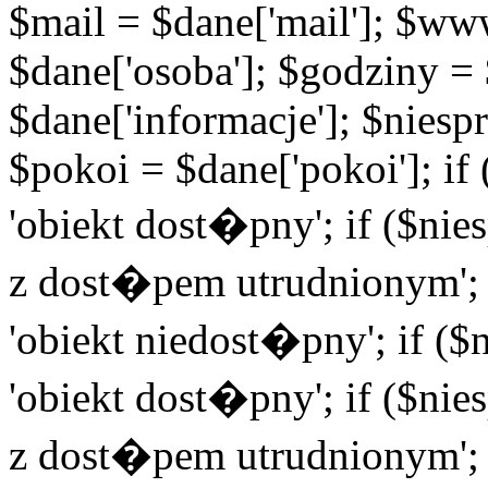
$mail = $dane['mail']; $w
$dane['osoba']; $godziny = 
$dane['informacje']; $niesp
$pokoi = $dane['pokoi']; i
'obiekt dost�pny'; if ($ni
z dost�pem utrudnionym'; 
'obiekt niedost�pny'; if (
'obiekt dost�pny'; if ($ni
z dost�pem utrudnionym'; 