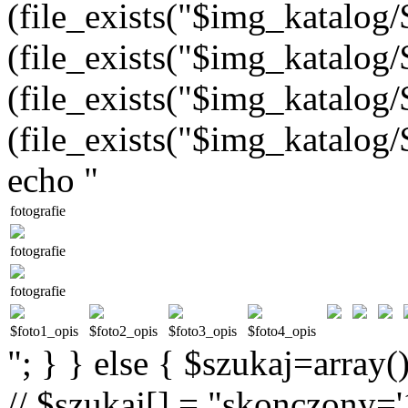
(file_exists("$img_katalog/$
(file_exists("$img_katalog/$
(file_exists("$img_katalog/$
(file_exists("$img_katalog/$
echo "
fotografie
fotografie
fotografie
$foto1_opis
$foto2_opis
$foto3_opis
$foto4_opis
"; } } else { $szukaj=array(
// $szukaj[] = "skonczony='1