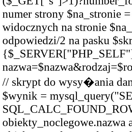
($_GET["s"]>1)?number_form
numer strony $na_stronie = 
widocznych na stronie $na_p
odpowiedzi/2 na pasku $skr
{$_SERVER["PHP_SELF"
nazwa=$nazwa&rodzaj=$r
// skrypt do wysy�ania dan
$wynik = mysql_query("
SQL_CALC_FOUND_ROWS o
obiekty_noclegowe.nazwa a