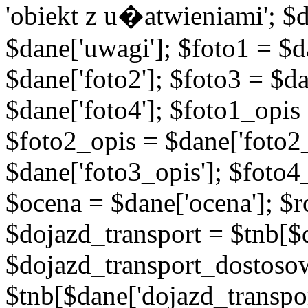
'obiekt z u�atwieniami'; $d
$dane['uwagi']; $foto1 = $d
$dane['foto2']; $foto3 = $da
$dane['foto4']; $foto1_opis
$foto2_opis = $dane['foto2_
$dane['foto3_opis']; $foto4
$ocena = $dane['ocena']; $ro
$dojazd_transport = $tnb[$d
$dojazd_transport_dostoso
$tnb[$dane['dojazd_transpo