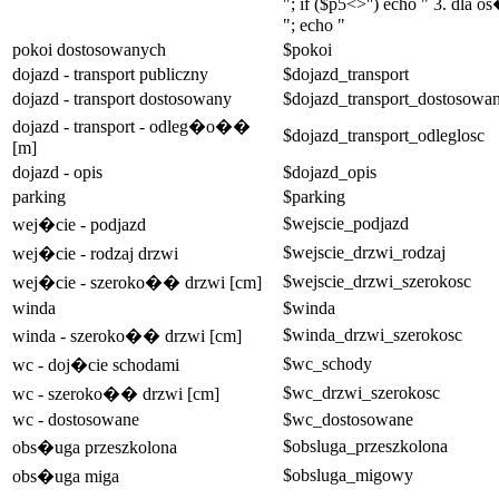
"; if ($p5<>'') echo " 3. dla
"; echo "
pokoi dostosowanych
$pokoi
dojazd - transport publiczny
$dojazd_transport
dojazd - transport dostosowany
$dojazd_transport_dostosowa
dojazd - transport - odleg�o��
$dojazd_transport_odleglosc
[m]
dojazd - opis
$dojazd_opis
parking
$parking
$wejscie_podjazd
wej�cie - podjazd
$wejscie_drzwi_rodzaj
wej�cie - rodzaj drzwi
$wejscie_drzwi_szerokosc
wej�cie - szeroko�� drzwi [cm]
winda
$winda
$winda_drzwi_szerokosc
winda - szeroko�� drzwi [cm]
$wc_schody
wc - doj�cie schodami
$wc_drzwi_szerokosc
wc - szeroko�� drzwi [cm]
wc - dostosowane
$wc_dostosowane
$obsluga_przeszkolona
obs�uga przeszkolona
$obsluga_migowy
obs�uga miga