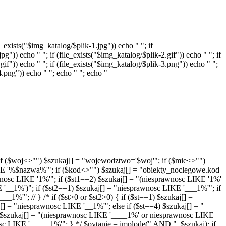
_exists("$img_katalog/$plik-1.jpg")) echo " "; if
pg")) echo " "; if (file_exists("$img_katalog/$plik-2.gif")) echo " "; if
gif")) echo " "; if (file_exists("$img_katalog/$plik-3.png")) echo " ";
-4.png")) echo " "; echo " "; echo "
'"; if ($woj<>"") $szukaj[] = "wojewodztwo='$woj'"; if ($mie<>"")
IKE '%$nazwa%'"; if ($kod<>"") $szukaj[] = "obiekty_noclegowe.kod
wnosc LIKE '1%'"; if ($st1==2) $szukaj[] = "(niesprawnosc LIKE '1%'
__1%')"; if ($st2==1) $szukaj[] = "niesprawnosc LIKE '___1%'"; if
%'"; // } /* if ($st>0 or $st2>0) { if ($st==1) $szukaj[] =
] = "niesprawnosc LIKE '__1%'"; else if ($st==4) $szukaj[] = "
 $szukaj[] = "(niesprawnosc LIKE '____1%' or niesprawnosc LIKE
 LIKE '_____1%'"; } */ $pytanie = implode(" AND ", $szukaj); if