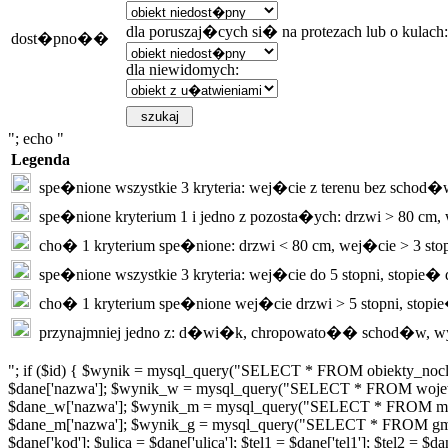
dla poruszaj�cych si� na protezach lub o kulach:
dost�pno��
dla niewidomych:
"; echo "
Legenda
spe�nione wszystkie 3 kryteria: wej�cie z terenu bez schod�
spe�nione kryterium 1 i jedno z pozosta�ych: drzwi > 80 c
cho� 1 kryterium spe�nione: drzwi < 80 cm, wej�cie > 3 sto
spe�nione wszystkie 3 kryteria: wej�cie do 5 stopni, stopie�
cho� 1 kryterium spe�nione wej�cie drzwi > 5 stopni, stopi
przynajmniej jedno z: d�wi�k, chropowato�� schod�w, w
"; if ($id) { $wynik = mysql_query("SELECT * FROM obiekty_nocl
$dane['nazwa']; $wynik_w = mysql_query("SELECT * FROM wojew
$dane_w['nazwa']; $wynik_m = mysql_query("SELECT * FROM miej
$dane_m['nazwa']; $wynik_g = mysql_query("SELECT * FROM gminy
$dane['kod']; $ulica = $dane['ulica']; $tel1 = $dane['tel1']; $tel2 =