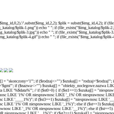
g_id,0,2).'/'.substr($img_id,2,2); $plik = substr($img_id,4,2); if (file
g_katalog/$plik-1.png")) echo " "; if (file_exists("$img_katalog/$plik-2.j
g_katalog/$plik-3.jpg")) echo " "; if (file_exists("$img_katalog/$plik-3.
$img_katalog/$plik-4.gif")) echo " "; if (file_exists("$img_katalog/$plik
kaj[] = "skonczony='1'"; if ($rodzaj<>"") $szukaj[] = "rodzaj='$rodzaj
na='$gmi'"; if ($nazwa<>"") $szukaj[] = "obiekty_noclegowe.nazwa L
 LIKE '%$data%'"; // if ($st0>0) { if ($st1==1) $szukaj[] = "niespra
wnosc LIKE '1%' OR niesprawnosc LIKE '_1%' OR niesprawnosc LIKE '
LIKE '____1%')"; if ($st3==1) $szukaj[] = "niesprawnosc LIKE '_____1
sc LIKE '1%' OR niesprawnosc LIKE '_1%')"; else if ($st==3) $szukaj[
wnosc LIKE '_1%' OR niesprawnosc LIKE '__1%')"; else if ($st==5)
niesprawnosc LIKE '__1%')"; if ($st2==1) $szukaj[] = "niesprawnosc