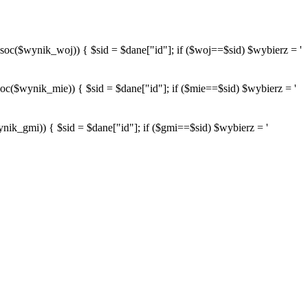
wynik_woj)) { $sid = $dane["id"]; if ($woj==$sid) $wybierz = '
ynik_mie)) { $sid = $dane["id"]; if ($mie==$sid) $wybierz = '
mi)) { $sid = $dane["id"]; if ($gmi==$sid) $wybierz = '