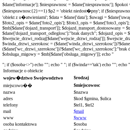
$dane['informacje']; $niesprawnosc = $dane['niesprawnosc']; $pokoi
($niesprawnosc{2}==1) $p2 = 'obiekt niedost�pny'; if ($niesprawn
'obiekt z u�atwieniami'; $data = $dane['data']; $uwagi = $dane['uwagi'
$foto2_opis = $dane['foto2_opis']; $foto3_opis = $dane['foto3_opis'];
$tnb[$dane['dojazd_transport']]; $dojazd_transport_dostosowany = $t
$dane['dojazd_transport_odleglosc']:"brak danych"; $dojazd_opis = $
$twejscie_drzwi_rodzaj[$dane['wejscie_drzwi_rodzaj']]; $wejscie_dr
$winda_drzwi_szerokosc = ($dane['winda_drzwi_szerokosc'])?$dane
($dane['wc_drzwi_szerokosc'])?$dane['wc_drzwi_szerokosc']:"brak 
$obsluga_migowy = $tnb[$dane['obsluga_migowy']]; echo "
"; if ($osoba<>'') echo ""; echo " "; if ($winda=='tak') echo ""; echo "
Informacje o obiekcie
$rodzaj
wojew�dztwo $wojewodztwo
$miejscowosc
miejscowo��
nazwa
$nazwa
adres
$kod $gmina, $ulica
telefony
$tel1, $tel2
mail
$mail
www
$www
osoba kontaktowa
$osoba