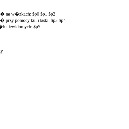
si� na w�zkach: $p0 $p1 $p2
� przy pomocy kul i laski: $p3 $p4
 os�b niewidomych: $p5
ny