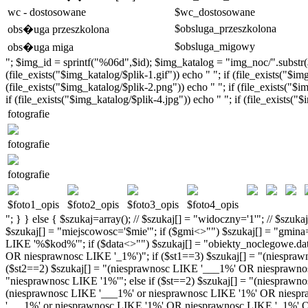
wc - dostosowane
$wc_dostosowane
$obsluga_przeszkolona
obs�uga przeszkolona
$obsluga_migowy
obs�uga miga
"; $img_id = sprintf("%06d",$id); $img_katalog = "img_noc/".substr($im
(file_exists("$img_katalog/$plik-1.gif")) echo " "; if (file_exists("$im
(file_exists("$img_katalog/$plik-2.png")) echo " "; if (file_exists("$im
if (file_exists("$img_katalog/$plik-4.jpg")) echo " "; if (file_exists("
fotografie
fotografie
fotografie
$foto1_opis
$foto2_opis
$foto3_opis
$foto4_opis
"; } } else { $szukaj=array(); // $szukaj[] = "widoczny='1'"; // $szu
$szukaj[] = "miejscowosc='$mie'"; if ($gmi<>"") $szukaj[] = "gmi
LIKE '%$kod%'"; if ($data<>"") $szukaj[] = "obiekty_noclegowe.data
OR niesprawnosc LIKE '_1%')"; if ($st1==3) $szukaj[] = "(niespra
($st2==2) $szukaj[] = "(niesprawnosc LIKE '___1%' OR niesprawnosc 
"niesprawnosc LIKE '1%'"; else if ($st==2) $szukaj[] = "(niesprawno
(niesprawnosc LIKE '___1%' or niesprawnosc LIKE '1%' OR niespra
'___1%' or niesprawnosc LIKE '1%' OR niesprawnosc LIKE '_1%' OR 