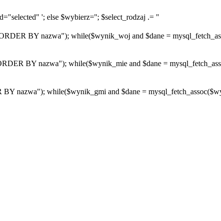
="selected" '; else $wybierz=''; $select_rodzaj .= "
R BY nazwa"); while($wynik_woj and $dane = mysql_fetch_assoc($
R BY nazwa"); while($wynik_mie and $dane = mysql_fetch_assoc($w
azwa"); while($wynik_gmi and $dane = mysql_fetch_assoc($wynik_g