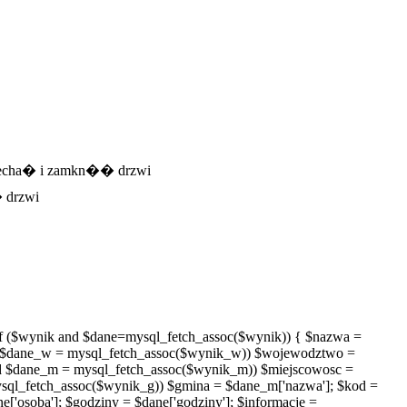
 wjecha� i zamkn�� drzwi
 drzwi
f ($wynik and $dane=mysql_fetch_assoc($wynik)) { $nazwa =
$dane_w = mysql_fetch_assoc($wynik_w)) $wojewodztwo =
 $dane_m = mysql_fetch_assoc($wynik_m)) $miejscowosc =
ql_fetch_assoc($wynik_g)) $gmina = $dane_m['nazwa']; $kod =
ane['osoba']; $godziny = $dane['godziny']; $informacje =