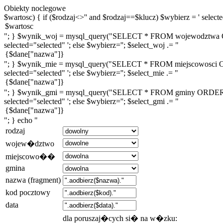
Obiekty noclegowe
$wartosc) { if ($rodzaj<>'' and $rodzaj==$klucz) $wybierz = ' selected
"; } $wynik_woj = mysql_query("SELECT * FROM wojewodztwa ORDE
selected="selected" '; else $wybierz=''; $select_woj .= "
"; } $wynik_mie = mysql_query("SELECT * FROM miejscowosci ORDE
selected="selected" '; else $wybierz=''; $select_mie .= "
"; } $wynik_gmi = mysql_query("SELECT * FROM gminy ORDER BY n
selected="selected" '; else $wybierz=''; $select_gmi .= "
"; } echo "
rodzaj
wojew�dztwo
miejscowo��
gmina
nazwa (fragment)
kod pocztowy
data
dla poruszaj�cych si� na w�zku: