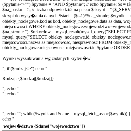
($pytanie<>"") $pytanie = "AND $pytanie"; // echo $pytanie; $s = (
$na_pasku = 5; // liczba odpowiedzi/2 na pasku $skrypt = "{
skrypt do wysy�ania danych $start = ($s-1)*$na_stronie; $wy
obiekty_noclegowe.kod as kod, obiekty_noclegowe.data as data, 
miejscowosci WHERE obiekty_noclegowe.wojewodztwo=wojewodztw
$na_stronie "); $rekordow = mysql_result(mysql_query("SELECT FOU
mysql_query("SELECT obiekty_noclegowe.id, obiekty_noclegowe.na
miejscowosci.nazwa as miejscowosc, niesprawnosc FROM obiekt
obiekty_noclegowe.miejscowosc=miejscowosci.id $pytanie ORDER B
Wyniki wyszukiwania wg zadanych kryteri�w
"; if ($rodzaj<>'') echo "
Rodzaj: {$trodzaj[$rodzaj]}
"; echo "
"; echo "
"; echo ""; while($wynik and $dane = mysql_fetch_assoc($wynik)) {
echo "
wojew�dztwo {$dane["wojewodztwo"]}