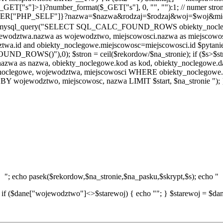
$_GET["s"]>1)?number_format($_GET["s"], 0, "", ""):1; // numer strony
$_SERVER["PHP_SELF"]}?nazwa=$nazwa&rodzaj=$rodzaj&woj=$woj&mi
nik = mysql_query("SELECT SQL_CALC_FOUND_ROWS obiekty_noclego
wojewodztwa.nazwa as wojewodztwo, miejscowosci.nazwa as miejsco
a.id and obiekty_noclegowe.miejscowosc=miejscowosci.id $pytan
ND_ROWS()"),0); $stron = ceil($rekordow/$na_stronie); if ($s>$stro
zwa as nazwa, obiekty_noclegowe.kod as kod, obiekty_noclegowe.d
y_noclegowe, wojewodztwa, miejscowosci WHERE obiekty_noclegow
Y wojewodztwo, miejscowosc, nazwa LIMIT $start, $na_stronie "); 
"; echo pasek($rekordow,$na_stronie,$na_pasku,$skrypt,$s); echo "
 if ($dane["wojewodztwo"]<>$starewoj) { echo ""; } $starewoj = $dane