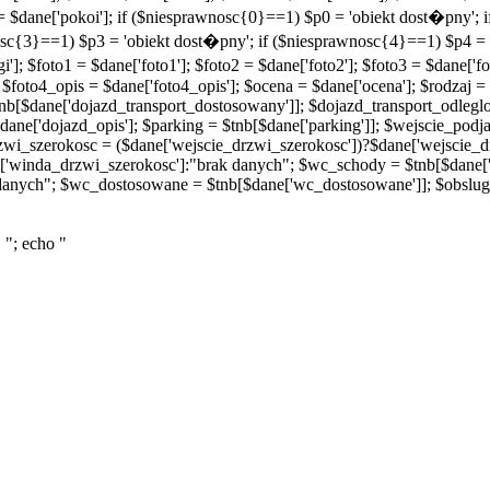
 = $dane['pokoi']; if ($niesprawnosc{0}==1) $p0 = 'obiekt dost�pny';
osc{3}==1) $p3 = 'obiekt dost�pny'; if ($niesprawnosc{4}==1) $p4 =
]; $foto1 = $dane['foto1']; $foto2 = $dane['foto2']; $foto3 = $dane['fot
 $foto4_opis = $dane['foto4_opis']; $ocena = $dane['ocena']; $rodzaj = 
nb[$dane['dojazd_transport_dostosowany']]; $dojazd_transport_odleglo
dane['dojazd_opis']; $parking = $tnb[$dane['parking']]; $wejscie_podj
zwi_szerokosc = ($dane['wejscie_drzwi_szerokosc'])?$dane['wejscie_d
['winda_drzwi_szerokosc']:"brak danych"; $wc_schody = $tnb[$dane[
danych"; $wc_dostosowane = $tnb[$dane['wc_dostosowane']]; $obsluga
 "; echo "