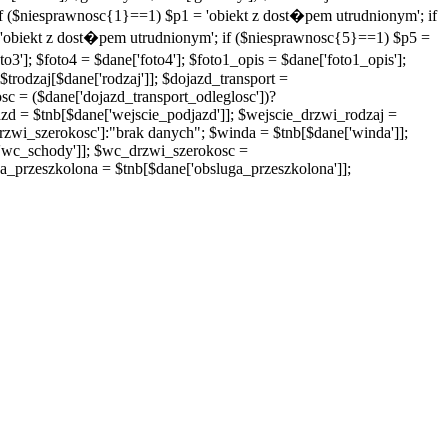
 if ($niesprawnosc{1}==1) $p1 = 'obiekt z dost�pem utrudnionym'; if
 'obiekt z dost�pem utrudnionym'; if ($niesprawnosc{5}==1) $p5 =
o3']; $foto4 = $dane['foto4']; $foto1_opis = $dane['foto1_opis'];
$trodzaj[$dane['rodzaj']]; $dojazd_transport =
sc = ($dane['dojazd_transport_odleglosc'])?
azd = $tnb[$dane['wejscie_podjazd']]; $wejscie_drzwi_rodzaj =
rzwi_szerokosc']:"brak danych"; $winda = $tnb[$dane['winda']];
'wc_schody']]; $wc_drzwi_szerokosc =
_przeszkolona = $tnb[$dane['obsluga_przeszkolona']];