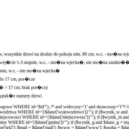
w, wszystkie drzwi na drodze do pokoju min. 80 cm, w.c. - mo�na
m, wej�cie 1-3 stopnie, w.c. - mo�na wjecha�, nie mo�na zamkn��
pnie, w.c. - nie mo�na wjecha�
 do 17 cm, por�cze
e� > 17 cm, brak por�czy
ypuk�e numery drzwi
egowe WHERE id='$id'"); /* and widoczny='1' and skonczony='1'*/ i
odztwa WHERE id='{$dane['wojewodztwo']}'"); if ($wynik_w and 
scowosci WHERE id='{$dane['miejscowosc']}'"); if ($wynik_m and
 WHERE id='{$dane['gmina']}'"); if ($wynik_g and $dane_g = mys
 $dane['tel2']; $mail = $dane['mail']; $www = $dane['www']; $osoba = $d