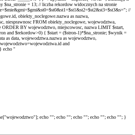
 $na_stronie = 13; // liczba rekordow widocznych na stronie
e=$mie&gmi=$gmi&st0=$st0&st1=$st1&st2=$st2&st3=$st3&s="; //
we.id, obiekty_noclegowe.nazwa as nazwa,
wosc, niesprawnosc FROM obiekty_noclegowe, wojewodztwa,
ie ORDER BY wojewodztwo, miejscowosc, nazwa LIMIT $start,
n and $rekordow>0) { $start = ($stron-1)*$na_stronie; $wynik =
ata as data, wojewodztwa.nazwa as wojewodztwo,
e.wojewodztwo=wojewodztwa.id and
} echo "
["wojewodztwo"]; echo ""; echo ""; echo ""; echo ""; echo ""; }