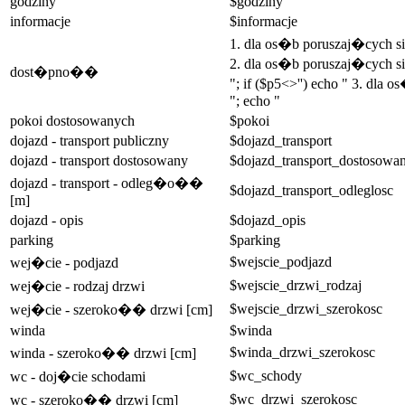
godziny
$godziny
informacje
$informacje
1. dla os�b poruszaj�cych 
2. dla os�b poruszaj�cych si
dost�pno��
"; if ($p5<>'') echo " 3. dla
"; echo "
pokoi dostosowanych
$pokoi
dojazd - transport publiczny
$dojazd_transport
dojazd - transport dostosowany
$dojazd_transport_dostosowa
dojazd - transport - odleg�o��
$dojazd_transport_odleglosc
[m]
dojazd - opis
$dojazd_opis
parking
$parking
$wejscie_podjazd
wej�cie - podjazd
$wejscie_drzwi_rodzaj
wej�cie - rodzaj drzwi
$wejscie_drzwi_szerokosc
wej�cie - szeroko�� drzwi [cm]
winda
$winda
$winda_drzwi_szerokosc
winda - szeroko�� drzwi [cm]
$wc_schody
wc - doj�cie schodami
$wc_drzwi_szerokosc
wc - szeroko�� drzwi [cm]