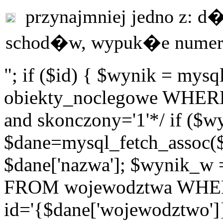
przynajmniej jedno z: 
schod�w, wypuk�e numer
"; if ($id) { $wynik = m
obiekty_noclegowe WHERE i
and skonczony='1'*/ if ($w
$dane=mysql_fetch_assoc(
$dane['nazwa']; $wynik_w
FROM wojewodztwa WH
id='{$dane['wojewodztwo']