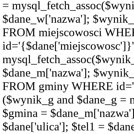
= mysql_fetch_assoc($wyn
$dane_w['nazwa']; $wyni
FROM miejscowosci WHE
id='{$dane['miejscowosc']}
mysql_fetch_assoc($wynik
$dane_m['nazwa']; $wynik
FROM gminy WHERE id='{$d
($wynik_g and $dane_g = 
$gmina = $dane_m['nazwa'];
$dane['ulica']; $tel1 = $dane[