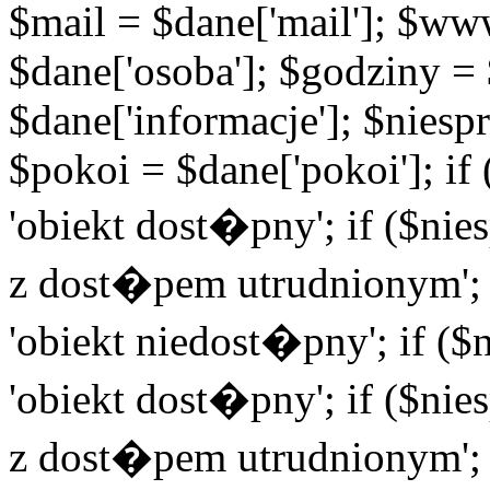
$mail = $dane['mail']; $w
$dane['osoba']; $godziny = 
$dane['informacje']; $niesp
$pokoi = $dane['pokoi']; i
'obiekt dost�pny'; if ($ni
z dost�pem utrudnionym'; 
'obiekt niedost�pny'; if (
'obiekt dost�pny'; if ($ni
z dost�pem utrudnionym'; 