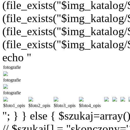
(file_exists("$img_katalog/$
(file_exists("$img_katalog/$
(file_exists("$img_katalog/$
(file_exists("$img_katalog/$
echo "
fotografie
fotografie
fotografie
$foto1_opis
$foto2_opis
$foto3_opis
$foto4_opis
"; } } else { $szukaj=array(
// $szukaj[] = "skonczony='1