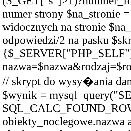
($_GET["s"]>1)?number_form
numer strony $na_stronie = 
widocznych na stronie $na_p
odpowiedzi/2 na pasku $skr
{$_SERVER["PHP_SELF"
nazwa=$nazwa&rodzaj=$r
// skrypt do wysy�ania dan
$wynik = mysql_query("
SQL_CALC_FOUND_ROWS o
obiekty_noclegowe.nazwa a