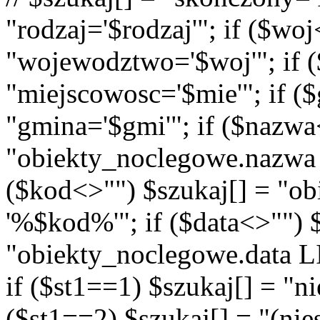
"rodzaj='$rodzaj'"; if ($wo
"wojewodztwo='$woj'"; if (
"miejscowosc='$mie'"; if (
"gmina='$gmi'"; if ($nazwa
"obiekty_noclegowe.nazwa
($kod<>"") $szukaj[] = "o
'%$kod%'"; if ($data<>"") 
"obiekty_noclegowe.data LI
if ($st1==1) $szukaj[] = "n
($st1==2) $szukaj[] = "(n