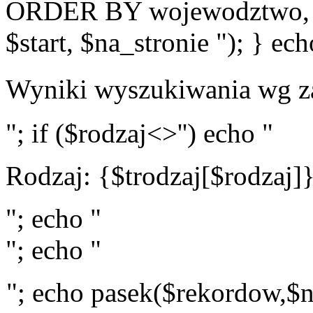
ORDER BY wojewodztwo, 
$start, $na_stronie "); } ech
Wyniki wyszukiwania wg z
"; if ($rodzaj<>'') echo "
Rodzaj: {$trodzaj[$rodzaj]
"; echo "
"; echo "
"; echo pasek($rekordow,$n