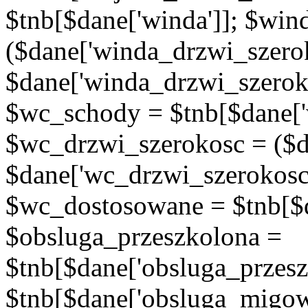
$tnb[$dane['winda']]; $wi
($dane['winda_drzwi_szerok
$dane['winda_drzwi_szeroko
$wc_schody = $tnb[$dane['
$wc_drzwi_szerokosc = ($d
$dane['wc_drzwi_szerokosc'
$wc_dostosowane = $tnb[$d
$obsluga_przeszkolona =
$tnb[$dane['obsluga_przes
$tnb[$dane['obsluga_migowy