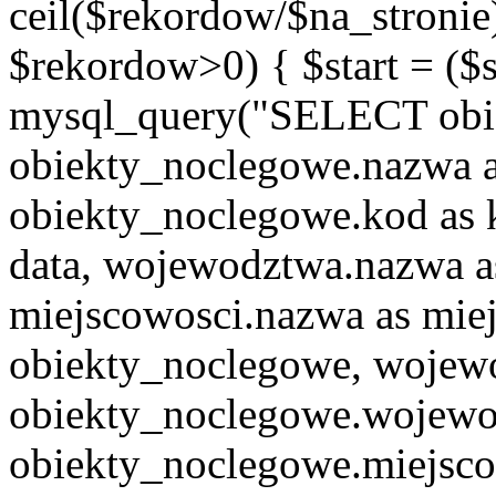
ceil($rekordow/$na_stronie)
$rekordow>0) { $start = ($
mysql_query("SELECT obie
obiekty_noclegowe.nazwa a
obiekty_noclegowe.kod as 
data, wojewodztwa.nazwa 
miejscowosci.nazwa as mi
obiekty_noclegowe, woje
obiekty_noclegowe.wojew
obiekty_noclegowe.miejsco