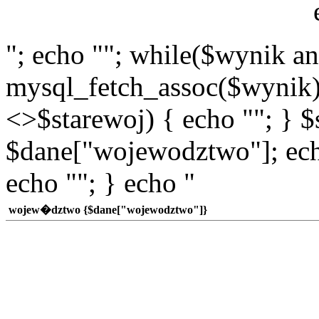
"; echo ""; while($wynik a
mysql_fetch_assoc($wynik)
<>$starewoj) { echo ""; } $
$dane["wojewodztwo"]; echo
echo ""; } echo "
wojew�dztwo {$dane["wojewodztwo"]}