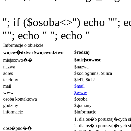
"; if ($osoba<>'') echo ""; 
""; echo " "; echo "
Informacje o obiekcie
$rodzaj
wojew�dztwo $wojewodztwo
$miejscowosc
miejscowo��
nazwa
$nazwa
adres
$kod $gmina, $ulica
telefony
$tel1, $tel2
mail
$mail
www
$www
osoba kontaktowa
$osoba
godziny
$godziny
informacje
$informacje
1. dla os�b poruszaj�cych 
2. dla os�b poruszaj�cych si
dost�pno��