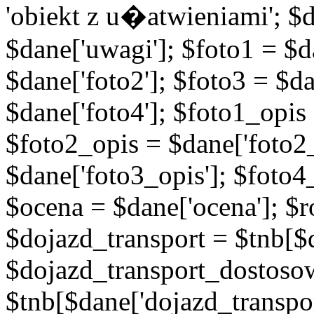
'obiekt z u�atwieniami'; $d
$dane['uwagi']; $foto1 = $d
$dane['foto2']; $foto3 = $da
$dane['foto4']; $foto1_opis
$foto2_opis = $dane['foto2_
$dane['foto3_opis']; $foto4
$ocena = $dane['ocena']; $ro
$dojazd_transport = $tnb[$d
$dojazd_transport_dostoso
$tnb[$dane['dojazd_transpo