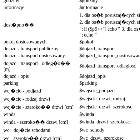
godziny
$godziny
informacje
$informacje
1. dla os�b poruszaj�cych 
2. dla os�b poruszaj�cych si
dost�pno��
"; if ($p5<>'') echo " 3. dla
"; echo "
pokoi dostosowanych
$pokoi
dojazd - transport publiczny
$dojazd_transport
dojazd - transport dostosowany
$dojazd_transport_dostosowa
dojazd - transport - odleg�o��
$dojazd_transport_odleglosc
[m]
dojazd - opis
$dojazd_opis
parking
$parking
$wejscie_podjazd
wej�cie - podjazd
$wejscie_drzwi_rodzaj
wej�cie - rodzaj drzwi
$wejscie_drzwi_szerokosc
wej�cie - szeroko�� drzwi [cm]
winda
$winda
$winda_drzwi_szerokosc
winda - szeroko�� drzwi [cm]
$wc_schody
wc - doj�cie schodami
$wc_drzwi_szerokosc
wc - szeroko�� drzwi [cm]