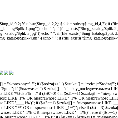
g_id,0,2).'/'.substr($img_id,2,2); $plik = substr($img_id,4,2); if (file
g_katalog/$plik-1.png")) echo " "; if (file_exists("$img_katalog/$plik-2.j
g_katalog/$plik-3.jpg")) echo " "; if (file_exists("$img_katalog/$plik-3.
$img_katalog/$plik-4.gif")) echo " "; if (file_exists("$img_katalog/$plik
kaj[] = "skonczony='1'"; if ($rodzaj<>"") $szukaj[] = "rodzaj='$rodzaj
na='$gmi'"; if ($nazwa<>"") $szukaj[] = "obiekty_noclegowe.nazwa L
 LIKE '%$data%'"; // if ($st0>0) { if ($st1==1) $szukaj[] = "niespra
wnosc LIKE '1%' OR niesprawnosc LIKE '_1%' OR niesprawnosc LIKE '
LIKE '____1%')"; if ($st3==1) $szukaj[] = "niesprawnosc LIKE '_____1
sc LIKE '1%' OR niesprawnosc LIKE '_1%')"; else if ($st==3) $szukaj[
wnosc LIKE '_1%' OR niesprawnosc LIKE '__1%')"; else if ($st==5)
niesprawnosc LIKE '__1%')"; if ($st2==1) $szukaj[] = "niesprawnosc