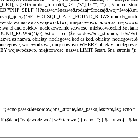
$_GET["s"]>1)?number_format($_GET["s"], 0, "", ""):1; // numer strony
$_SERVER["PHP_SELF"]}?nazwa=$nazwa&rodzaj=$rodzaj&woj=$woj&mi
nik = mysql_query("SELECT SQL_CALC_FOUND_ROWS obiekty_noclego
wojewodztwa.nazwa as wojewodztwo, miejscowosci.nazwa as miejsco
a.id and obiekty_noclegowe.miejscowosc=miejscowosci.id $pytan
ND_ROWS()"),0); $stron = ceil($rekordow/$na_stronie); if ($s>$stro
zwa as nazwa, obiekty_noclegowe.kod as kod, obiekty_noclegowe.d
y_noclegowe, wojewodztwa, miejscowosci WHERE obiekty_noclegow
Y wojewodztwo, miejscowosc, nazwa LIMIT $start, $na_stronie "); 
"; echo pasek($rekordow,$na_stronie,$na_pasku,$skrypt,$s); echo "
 if ($dane["wojewodztwo"]<>$starewoj) { echo ""; } $starewoj = $dane