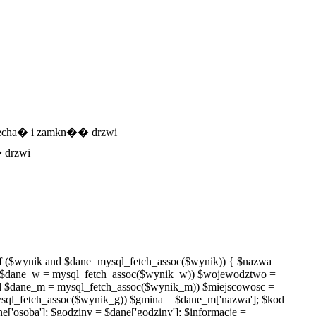
 wjecha� i zamkn�� drzwi
 drzwi
f ($wynik and $dane=mysql_fetch_assoc($wynik)) { $nazwa =
$dane_w = mysql_fetch_assoc($wynik_w)) $wojewodztwo =
 $dane_m = mysql_fetch_assoc($wynik_m)) $miejscowosc =
ql_fetch_assoc($wynik_g)) $gmina = $dane_m['nazwa']; $kod =
ane['osoba']; $godziny = $dane['godziny']; $informacje =