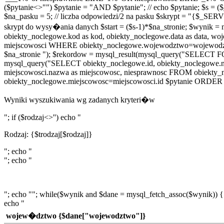
($pytanie<>"") $pytanie = "AND $pytanie"; // echo $pytanie; $s = (
$na_pasku = 5; // liczba odpowiedzi/2 na pasku $skrypt = "{
skrypt do wysy�ania danych $start = ($s-1)*$na_stronie; $wy
obiekty_noclegowe.kod as kod, obiekty_noclegowe.data as data, 
miejscowosci WHERE obiekty_noclegowe.wojewodztwo=wojewodztw
$na_stronie "); $rekordow = mysql_result(mysql_query("SELECT FOU
mysql_query("SELECT obiekty_noclegowe.id, obiekty_noclegowe.na
miejscowosci.nazwa as miejscowosc, niesprawnosc FROM obiekt
obiekty_noclegowe.miejscowosc=miejscowosci.id $pytanie ORDER B
Wyniki wyszukiwania wg zadanych kryteri�w
"; if ($rodzaj<>'') echo "
Rodzaj: {$trodzaj[$rodzaj]}
"; echo "
"; echo "
"; echo ""; while($wynik and $dane = mysql_fetch_assoc($wynik)) {
echo "
wojew�dztwo {$dane["wojewodztwo"]}