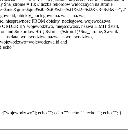
 $na_stronie = 13; // liczba rekordow widocznych na stronie
e=$mie&gmi=$gmi&st0=$st0&st1=$st1&st2=$st2&st3=$st3&s="; //
we.id, obiekty_noclegowe.nazwa as nazwa,
wosc, niesprawnosc FROM obiekty_noclegowe, wojewodztwa,
ie ORDER BY wojewodztwo, miejscowosc, nazwa LIMIT $start,
n and $rekordow>0) { $start = ($stron-1)*$na_stronie; $wynik =
ata as data, wojewodztwa.nazwa as wojewodztwo,
e.wojewodztwo=wojewodztwa.id and
} echo "
["wojewodztwo"]; echo ""; echo ""; echo ""; echo ""; echo ""; }