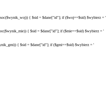
wynik_woj)) { $sid = $dane["id"]; if ($woj==$sid) $wybierz = '
ynik_mie)) { $sid = $dane["id"]; if ($mie==$sid) $wybierz = '
mi)) { $sid = $dane["id"]; if ($gmi==$sid) $wybierz = '