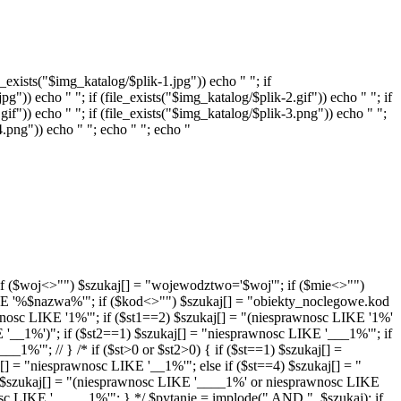
_exists("$img_katalog/$plik-1.jpg")) echo " "; if
pg")) echo " "; if (file_exists("$img_katalog/$plik-2.gif")) echo " "; if
gif")) echo " "; if (file_exists("$img_katalog/$plik-3.png")) echo " ";
-4.png")) echo " "; echo " "; echo "
'"; if ($woj<>"") $szukaj[] = "wojewodztwo='$woj'"; if ($mie<>"")
IKE '%$nazwa%'"; if ($kod<>"") $szukaj[] = "obiekty_noclegowe.kod
wnosc LIKE '1%'"; if ($st1==2) $szukaj[] = "(niesprawnosc LIKE '1%'
__1%')"; if ($st2==1) $szukaj[] = "niesprawnosc LIKE '___1%'"; if
%'"; // } /* if ($st>0 or $st2>0) { if ($st==1) $szukaj[] =
] = "niesprawnosc LIKE '__1%'"; else if ($st==4) $szukaj[] = "
 $szukaj[] = "(niesprawnosc LIKE '____1%' or niesprawnosc LIKE
 LIKE '_____1%'"; } */ $pytanie = implode(" AND ", $szukaj); if