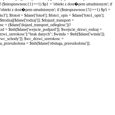
 if ($niesprawnosc{1}==1) $p1 = 'obiekt z dost�pem utrudnionym'; if
 'obiekt z dost�pem utrudnionym'; if ($niesprawnosc{5}==1) $p5 =
o3']; $foto4 = $dane['foto4']; $foto1_opis = $dane['foto1_opis'];
$trodzaj[$dane['rodzaj']]; $dojazd_transport =
sc = ($dane['dojazd_transport_odleglosc'])?
azd = $tnb[$dane['wejscie_podjazd']]; $wejscie_drzwi_rodzaj =
rzwi_szerokosc']:"brak danych"; $winda = $tnb[$dane['winda']];
'wc_schody']]; $wc_drzwi_szerokosc =
_przeszkolona = $tnb[$dane['obsluga_przeszkolona']];