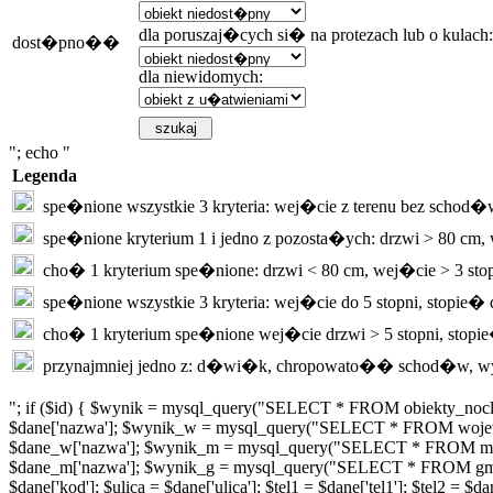
dla poruszaj�cych si� na protezach lub o kulach:
dost�pno��
dla niewidomych:
"; echo "
Legenda
spe�nione wszystkie 3 kryteria: wej�cie z terenu bez schod�
spe�nione kryterium 1 i jedno z pozosta�ych: drzwi > 80 c
cho� 1 kryterium spe�nione: drzwi < 80 cm, wej�cie > 3 sto
spe�nione wszystkie 3 kryteria: wej�cie do 5 stopni, stopie�
cho� 1 kryterium spe�nione wej�cie drzwi > 5 stopni, stopi
przynajmniej jedno z: d�wi�k, chropowato�� schod�w, w
"; if ($id) { $wynik = mysql_query("SELECT * FROM obiekty_nocl
$dane['nazwa']; $wynik_w = mysql_query("SELECT * FROM wojew
$dane_w['nazwa']; $wynik_m = mysql_query("SELECT * FROM miej
$dane_m['nazwa']; $wynik_g = mysql_query("SELECT * FROM gminy
$dane['kod']; $ulica = $dane['ulica']; $tel1 = $dane['tel1']; $tel2 =