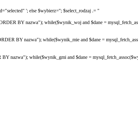
="selected" '; else $wybierz=''; $select_rodzaj .= "
R BY nazwa"); while($wynik_woj and $dane = mysql_fetch_assoc($
R BY nazwa"); while($wynik_mie and $dane = mysql_fetch_assoc($w
azwa"); while($wynik_gmi and $dane = mysql_fetch_assoc($wynik_g