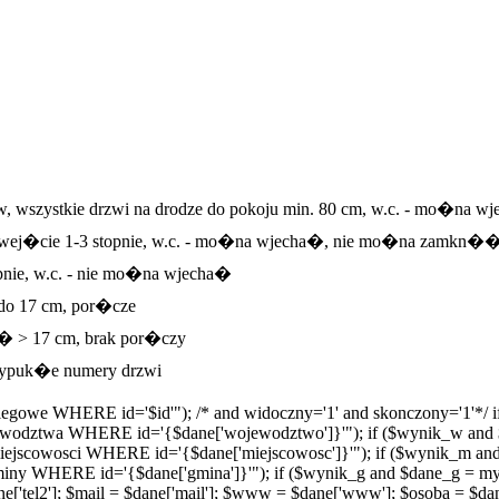
w, wszystkie drzwi na drodze do pokoju min. 80 cm, w.c. - mo�na
m, wej�cie 1-3 stopnie, w.c. - mo�na wjecha�, nie mo�na zamkn��
pnie, w.c. - nie mo�na wjecha�
 do 17 cm, por�cze
e� > 17 cm, brak por�czy
ypuk�e numery drzwi
egowe WHERE id='$id'"); /* and widoczny='1' and skonczony='1'*/ i
odztwa WHERE id='{$dane['wojewodztwo']}'"); if ($wynik_w and 
scowosci WHERE id='{$dane['miejscowosc']}'"); if ($wynik_m and
 WHERE id='{$dane['gmina']}'"); if ($wynik_g and $dane_g = mys
 $dane['tel2']; $mail = $dane['mail']; $www = $dane['www']; $osoba = $d