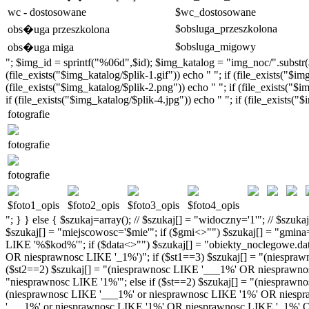
wc - dostosowane
$wc_dostosowane
$obsluga_przeszkolona
obs�uga przeszkolona
$obsluga_migowy
obs�uga miga
"; $img_id = sprintf("%06d",$id); $img_katalog = "img_noc/".substr($im
(file_exists("$img_katalog/$plik-1.gif")) echo " "; if (file_exists("$im
(file_exists("$img_katalog/$plik-2.png")) echo " "; if (file_exists("$im
if (file_exists("$img_katalog/$plik-4.jpg")) echo " "; if (file_exists("
fotografie
fotografie
fotografie
$foto1_opis
$foto2_opis
$foto3_opis
$foto4_opis
"; } } else { $szukaj=array(); // $szukaj[] = "widoczny='1'"; // $szu
$szukaj[] = "miejscowosc='$mie'"; if ($gmi<>"") $szukaj[] = "gmi
LIKE '%$kod%'"; if ($data<>"") $szukaj[] = "obiekty_noclegowe.data
OR niesprawnosc LIKE '_1%')"; if ($st1==3) $szukaj[] = "(niespra
($st2==2) $szukaj[] = "(niesprawnosc LIKE '___1%' OR niesprawnosc 
"niesprawnosc LIKE '1%'"; else if ($st==2) $szukaj[] = "(niesprawno
(niesprawnosc LIKE '___1%' or niesprawnosc LIKE '1%' OR niespra
'___1%' or niesprawnosc LIKE '1%' OR niesprawnosc LIKE '_1%' OR 