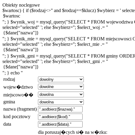
Obiekty noclegowe
$wartosc) { if ($rodzaj<>'' and $rodzaj==$klucz) $wybierz = ' selected
"; } $wynik_woj = mysql_query("SELECT * FROM wojewodztwa ORDE
selected="selected" '; else $wybierz=''; $select_woj .= "
"; } $wynik_mie = mysql_query("SELECT * FROM miejscowosci ORDE
selected="selected" '; else $wybierz=''; $select_mie .= "
"; } $wynik_gmi = mysql_query("SELECT * FROM gminy ORDER BY n
selected="selected" '; else $wybierz=''; $select_gmi .= "
"; } echo "
rodzaj
wojew�dztwo
miejscowo��
gmina
nazwa (fragment)
kod pocztowy
data
dla poruszaj�cych si� na w�zku: