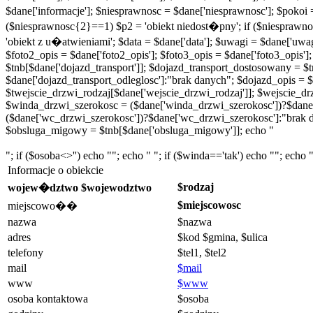
$dane['informacje']; $niesprawnosc = $dane['niesprawnosc']; $pokoi
($niesprawnosc{2}==1) $p2 = 'obiekt niedost�pny'; if ($niesprawn
'obiekt z u�atwieniami'; $data = $dane['data']; $uwagi = $dane['uwagi'
$foto2_opis = $dane['foto2_opis']; $foto3_opis = $dane['foto3_opis'];
$tnb[$dane['dojazd_transport']]; $dojazd_transport_dostosowany = $t
$dane['dojazd_transport_odleglosc']:"brak danych"; $dojazd_opis = $
$twejscie_drzwi_rodzaj[$dane['wejscie_drzwi_rodzaj']]; $wejscie_dr
$winda_drzwi_szerokosc = ($dane['winda_drzwi_szerokosc'])?$dane
($dane['wc_drzwi_szerokosc'])?$dane['wc_drzwi_szerokosc']:"brak 
$obsluga_migowy = $tnb[$dane['obsluga_migowy']]; echo "
"; if ($osoba<>'') echo ""; echo " "; if ($winda=='tak') echo ""; echo "
Informacje o obiekcie
$rodzaj
wojew�dztwo $wojewodztwo
$miejscowosc
miejscowo��
nazwa
$nazwa
adres
$kod $gmina, $ulica
telefony
$tel1, $tel2
mail
$mail
www
$www
osoba kontaktowa
$osoba