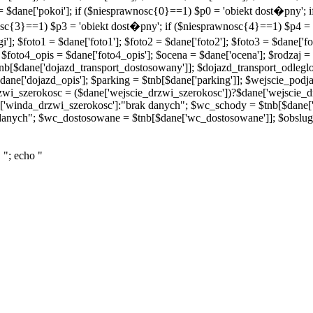
 = $dane['pokoi']; if ($niesprawnosc{0}==1) $p0 = 'obiekt dost�pny';
osc{3}==1) $p3 = 'obiekt dost�pny'; if ($niesprawnosc{4}==1) $p4 =
]; $foto1 = $dane['foto1']; $foto2 = $dane['foto2']; $foto3 = $dane['fot
 $foto4_opis = $dane['foto4_opis']; $ocena = $dane['ocena']; $rodzaj = 
nb[$dane['dojazd_transport_dostosowany']]; $dojazd_transport_odleglo
dane['dojazd_opis']; $parking = $tnb[$dane['parking']]; $wejscie_podj
zwi_szerokosc = ($dane['wejscie_drzwi_szerokosc'])?$dane['wejscie_d
['winda_drzwi_szerokosc']:"brak danych"; $wc_schody = $tnb[$dane[
danych"; $wc_dostosowane = $tnb[$dane['wc_dostosowane']]; $obsluga
 "; echo "