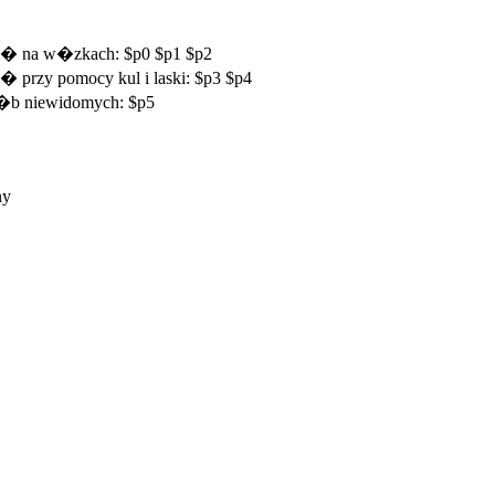
si� na w�zkach: $p0 $p1 $p2
� przy pomocy kul i laski: $p3 $p4
 os�b niewidomych: $p5
ny