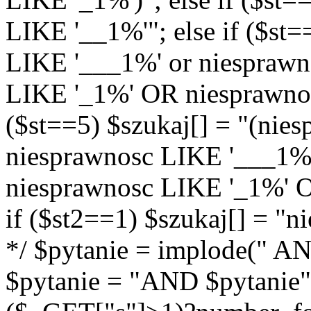
LIKE '__1%'"; else if ($st=
LIKE '___1%' or niespraw
LIKE '_1%' OR niesprawnos
($st==5) $szukaj[] = "(nie
niesprawnosc LIKE '___1%
niesprawnosc LIKE '_1%' O
if ($st2==1) $szukaj[] = "
*/ $pytanie = implode(" AND
$pytanie = "AND $pytanie";