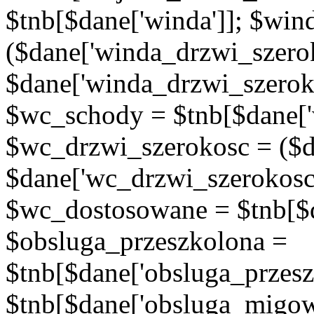
$tnb[$dane['winda']]; $wi
($dane['winda_drzwi_szerok
$dane['winda_drzwi_szeroko
$wc_schody = $tnb[$dane['
$wc_drzwi_szerokosc = ($d
$dane['wc_drzwi_szerokosc'
$wc_dostosowane = $tnb[$d
$obsluga_przeszkolona =
$tnb[$dane['obsluga_przes
$tnb[$dane['obsluga_migowy