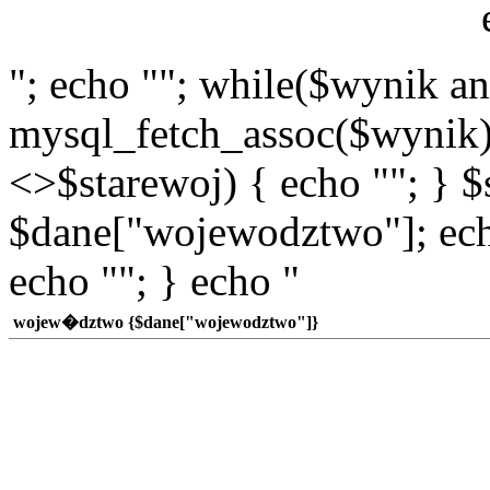
"; echo ""; while($wynik a
mysql_fetch_assoc($wynik)
<>$starewoj) { echo ""; } $
$dane["wojewodztwo"]; echo
echo ""; } echo "
wojew�dztwo {$dane["wojewodztwo"]}