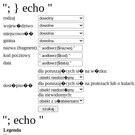
"; } echo "
rodzaj
wojew�dztwo
miejscowo��
gmina
nazwa (fragment)
kod pocztowy
data
dla poruszaj�cych si� na w�zku:
dla poruszaj�cych si� na protezach lub o kulach:
dost�pno��
dla niewidomych:
"; echo "
Legenda