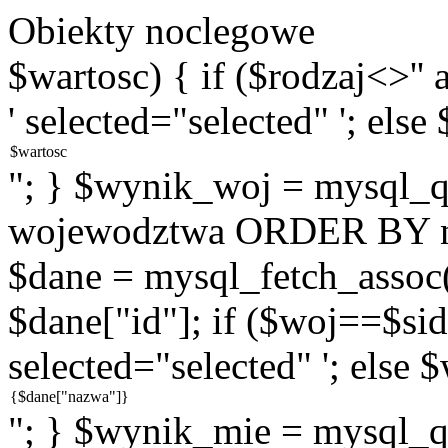
Obiekty noclegowe
$wartosc) { if ($rodzaj<>''
' selected="selected" '; else
"; } $wynik_woj = mysql
wojewodztwa ORDER BY na
$dane = mysql_fetch_assoc
$dane["id"]; if ($woj==$sid
selected="selected" '; else 
"; } $wynik_mie = mysql