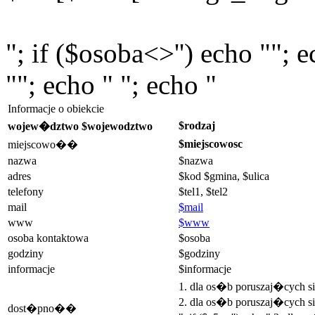
"; if ($osoba<>'') echo ""; 
""; echo " "; echo "
Informacje o obiekcie
$rodzaj
wojew�dztwo $wojewodztwo
$miejscowosc
miejscowo��
nazwa
$nazwa
adres
$kod $gmina, $ulica
telefony
$tel1, $tel2
mail
$mail
www
$www
osoba kontaktowa
$osoba
godziny
$godziny
informacje
$informacje
1. dla os�b poruszaj�cych 
2. dla os�b poruszaj�cych si
dost�pno��