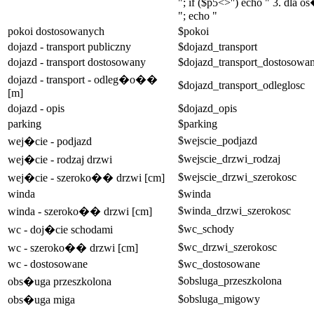
"; if ($p5<>'') echo " 3. dla
"; echo "
pokoi dostosowanych
$pokoi
dojazd - transport publiczny
$dojazd_transport
dojazd - transport dostosowany
$dojazd_transport_dostosowa
dojazd - transport - odleg�o��
$dojazd_transport_odleglosc
[m]
dojazd - opis
$dojazd_opis
parking
$parking
$wejscie_podjazd
wej�cie - podjazd
$wejscie_drzwi_rodzaj
wej�cie - rodzaj drzwi
$wejscie_drzwi_szerokosc
wej�cie - szeroko�� drzwi [cm]
winda
$winda
$winda_drzwi_szerokosc
winda - szeroko�� drzwi [cm]
$wc_schody
wc - doj�cie schodami
$wc_drzwi_szerokosc
wc - szeroko�� drzwi [cm]
wc - dostosowane
$wc_dostosowane
$obsluga_przeszkolona
obs�uga przeszkolona
$obsluga_migowy
obs�uga miga