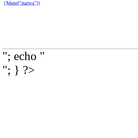
{$dane["nazwa"]}
"; echo "
"; } ?>