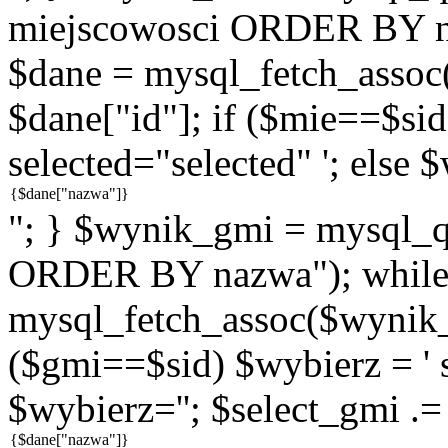
miejscowosci ORDER BY n
$dane = mysql_fetch_assoc
$dane["id"]; if ($mie==$sid
selected="selected" '; else 
"; } $wynik_gmi = mysql
ORDER BY nazwa"); while
mysql_fetch_assoc($wynik_g
($gmi==$sid) $wybierz = ' s
$wybierz=''; $select_gmi .=