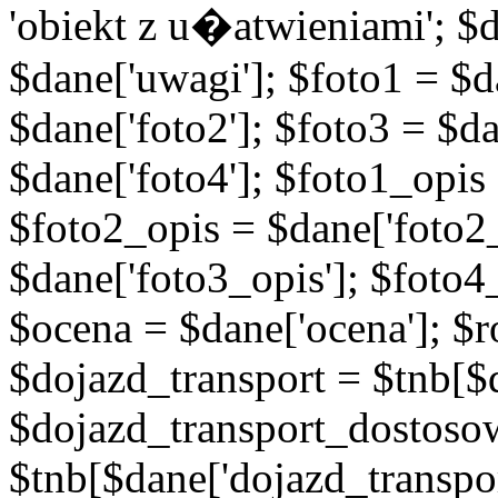
'obiekt z u�atwieniami'; $d
$dane['uwagi']; $foto1 = $d
$dane['foto2']; $foto3 = $da
$dane['foto4']; $foto1_opis
$foto2_opis = $dane['foto2_
$dane['foto3_opis']; $foto4
$ocena = $dane['ocena']; $ro
$dojazd_transport = $tnb[$d
$dojazd_transport_dostoso
$tnb[$dane['dojazd_transpo