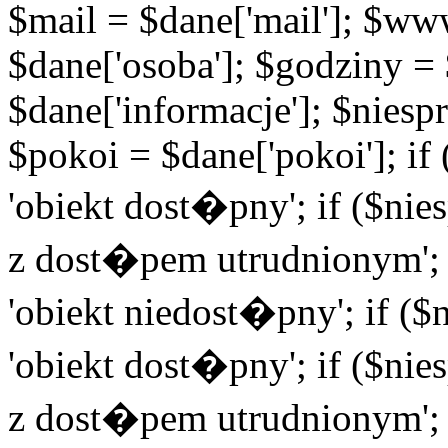
$mail = $dane['mail']; $w
$dane['osoba']; $godziny = 
$dane['informacje']; $niesp
$pokoi = $dane['pokoi']; i
'obiekt dost�pny'; if ($ni
z dost�pem utrudnionym'; 
'obiekt niedost�pny'; if (
'obiekt dost�pny'; if ($ni
z dost�pem utrudnionym'; 