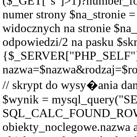
($_GET["s"]>1)?number_form
numer strony $na_stronie = 
widocznych na stronie $na_p
odpowiedzi/2 na pasku $skr
{$_SERVER["PHP_SELF"
nazwa=$nazwa&rodzaj=$r
// skrypt do wysy�ania dan
$wynik = mysql_query("
SQL_CALC_FOUND_ROWS o
obiekty_noclegowe.nazwa a