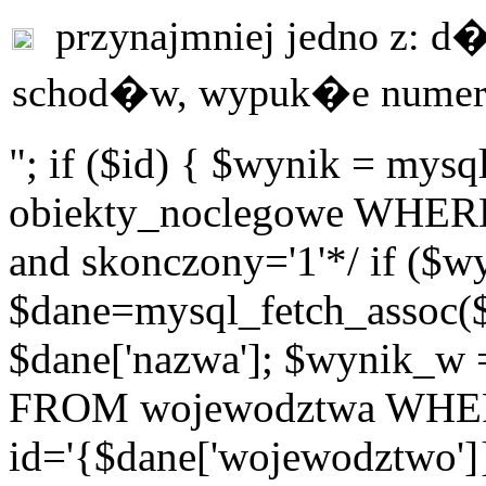
przynajmniej jedno z: 
schod�w, wypuk�e numer
"; if ($id) { $wynik = m
obiekty_noclegowe WHERE i
and skonczony='1'*/ if ($w
$dane=mysql_fetch_assoc(
$dane['nazwa']; $wynik_w
FROM wojewodztwa WH
id='{$dane['wojewodztwo']