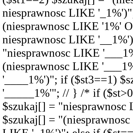
niesprawnosc LIKE '_1%')"; 
(niesprawnosc LIKE '1%' 
niesprawnosc LIKE '__1%')"
"niesprawnosc LIKE '___1%'
(niesprawnosc LIKE '___1
'____1%')"; if ($st3==1) $
'_____1%'"; // } /* if ($st>
$szukaj[] = "niesprawnosc L
$szukaj[] = "(niesprawnos
LIKE '_1%')"; else if ($st=