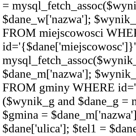
= mysql_fetch_assoc($wyn
$dane_w['nazwa']; $wyni
FROM miejscowosci WHE
id='{$dane['miejscowosc']}
mysql_fetch_assoc($wynik
$dane_m['nazwa']; $wynik
FROM gminy WHERE id='{$d
($wynik_g and $dane_g = 
$gmina = $dane_m['nazwa'];
$dane['ulica']; $tel1 = $dane[