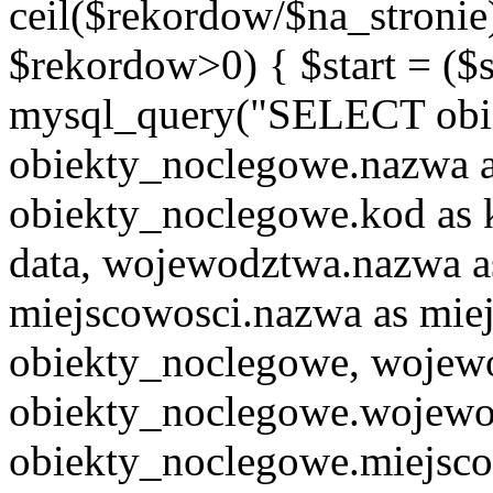
ceil($rekordow/$na_stronie)
$rekordow>0) { $start = ($
mysql_query("SELECT obie
obiekty_noclegowe.nazwa a
obiekty_noclegowe.kod as 
data, wojewodztwa.nazwa 
miejscowosci.nazwa as mi
obiekty_noclegowe, woje
obiekty_noclegowe.wojew
obiekty_noclegowe.miejsco