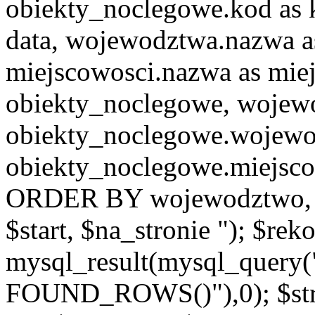
obiekty_noclegowe.kod as 
data, wojewodztwa.nazwa 
miejscowosci.nazwa as mi
obiekty_noclegowe, woje
obiekty_noclegowe.wojew
obiekty_noclegowe.miejsco
ORDER BY wojewodztwo, 
$start, $na_stronie "); $re
mysql_result(mysql_quer
FOUND_ROWS()"),0); $st