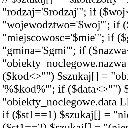
"rodzaj='$rodzaj'"; if ($wo
"wojewodztwo='$woj'"; if (
"miejscowosc='$mie'"; if (
"gmina='$gmi'"; if ($nazwa
"obiekty_noclegowe.nazwa
($kod<>"") $szukaj[] = "o
'%$kod%'"; if ($data<>"") 
"obiekty_noclegowe.data LI
if ($st1==1) $szukaj[] = "n
($st1==2) $szukaj[] = "(n