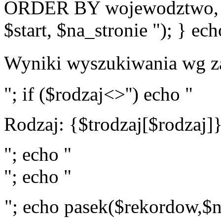
ORDER BY wojewodztwo, 
$start, $na_stronie "); } ech
Wyniki wyszukiwania wg z
"; if ($rodzaj<>'') echo "
Rodzaj: {$trodzaj[$rodzaj]
"; echo "
"; echo "
"; echo pasek($rekordow,$n