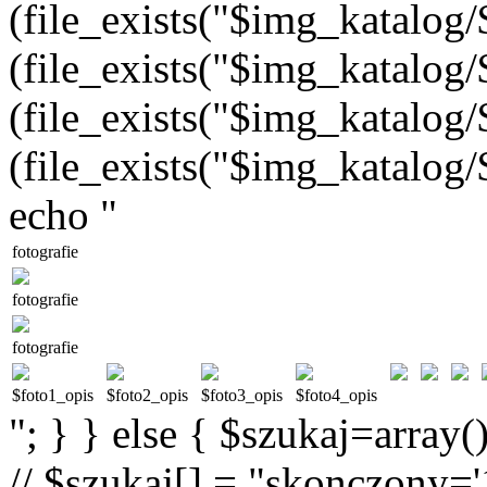
(file_exists("$img_katalog/$
(file_exists("$img_katalog/$
(file_exists("$img_katalog/$
(file_exists("$img_katalog/$
echo "
fotografie
fotografie
fotografie
$foto1_opis
$foto2_opis
$foto3_opis
$foto4_opis
"; } } else { $szukaj=array(
// $szukaj[] = "skonczony='1