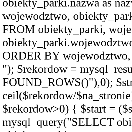
obiekty_parki.nazwa as na
wojewodztwo, obiekty_parki
FROM obiekty_parki, wo
obiekty_parki.wojewodztw
ORDER BY wojewodztwo, na
"); $rekordow = mysql_re
FOUND_ROWS()"),0); $st
ceil($rekordow/$na_stronie)
$rekordow>0) { $start = ($
mysql_query("SELECT obie