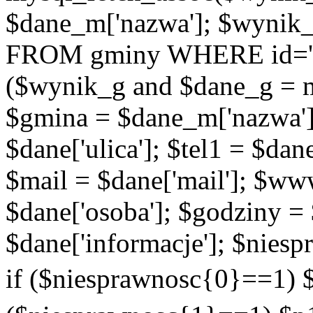
$dane_m['nazwa']; $wynik
FROM gminy WHERE id='{$d
($wynik_g and $dane_g = 
$gmina = $dane_m['nazwa'];
$dane['ulica']; $tel1 = $dane[
$mail = $dane['mail']; $w
$dane['osoba']; $godziny = 
$dane['informacje']; $niesp
if ($niesprawnosc{0}==1) $