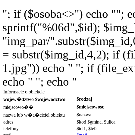
"; if ($osoba<>'') echo ""; 
sprintf("%06d",$id); $img_
"img_par/".substr($img_id,0,
= substr($img_id,4,2); if (f
1.jpg")) echo " "; if (file_
echo " "; echo "
Informacje o obiekcie
$rodzaj
wojew�dztwo $wojewodztwo
$miejscowosc
miejscowo��
$nazwa
nazwa lub w�a�ciciel obiektu
adres
$kod $gmina, $ulica
telefony
$tel1, $tel2