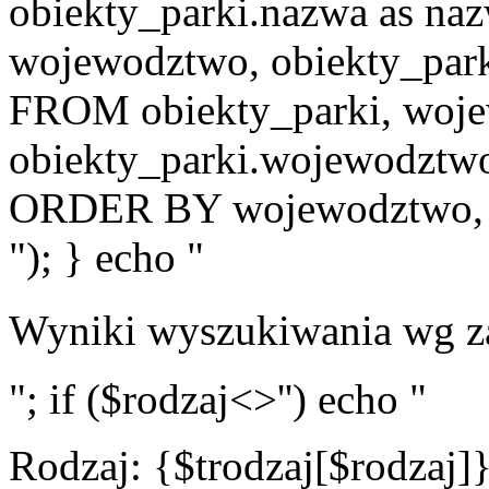
obiekty_parki.nazwa as na
wojewodztwo, obiekty_parki
FROM obiekty_parki, wo
obiekty_parki.wojewodztw
ORDER BY wojewodztwo, na
"); } echo "
Wyniki wyszukiwania wg z
"; if ($rodzaj<>'') echo "
Rodzaj: {$trodzaj[$rodzaj]