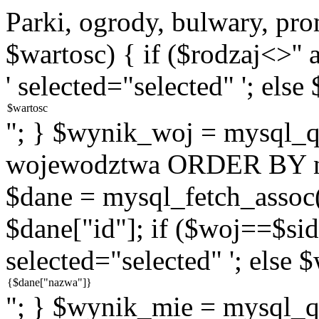
Parki, ogrody, bulwary, pr
$wartosc) { if ($rodzaj<>''
' selected="selected" '; else
"; } $wynik_woj = mysql
wojewodztwa ORDER BY na
$dane = mysql_fetch_assoc
$dane["id"]; if ($woj==$sid
selected="selected" '; else 
"; } $wynik_mie = mysql