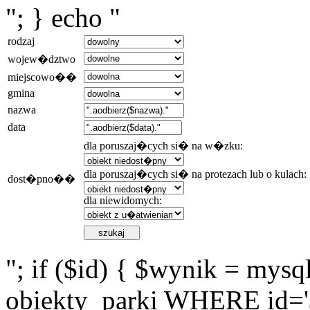
"; } echo "
rodzaj
wojew�dztwo
miejscowo��
gmina
nazwa
data
dla poruszaj�cych si� na w�zku:
dla poruszaj�cych si� na protezach lub o kulach:
dost�pno��
dla niewidomych:
"; if ($id) { $wynik = m
obiekty_parki WHERE id='$i