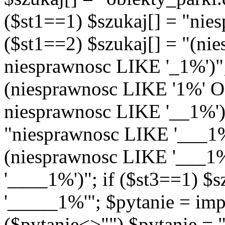
($st1==1) $szukaj[] = "nie
($st1==2) $szukaj[] = "(n
niesprawnosc LIKE '_1%')"; 
(niesprawnosc LIKE '1%' 
niesprawnosc LIKE '__1%')"
"niesprawnosc LIKE '___1%'
(niesprawnosc LIKE '___1
'____1%')"; if ($st3==1) $
'_____1%'"; $pytanie = imp
($pytanie<>"") $pytanie = 