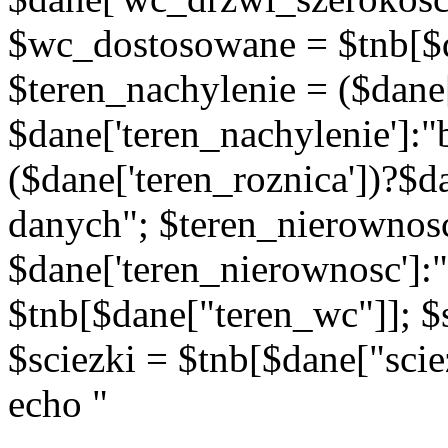
$wc_dostosowane = $tnb[$d
$teren_nachylenie = ($dane[
$dane['teren_nachylenie']:"
($dane['teren_roznica'])?$d
danych"; $teren_nierownosc
$dane['teren_nierownosc']:
$tnb[$dane["teren_wc"]]; $s
$sciezki = $tnb[$dane["scie
echo "