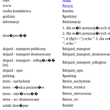
mail
$mail
www
$www
osoba kontaktowa
$osoba
godziny
$godziny
informacje
$informacje
1. dla os�b poruszaj�cych 
2. dla os�b poruszaj�cych si
dost�pno��
"; if ($p5<>'') echo " 3. dla
"; echo "
dojazd - transport publiczny
$dojazd_transport
dojazd - transport dostosowany
$dojazd_transport_dostosowa
dojazd - transport - odleg�o��
$dojazd_transport_odleglosc
[m]
dojazd - opis
$dojazd_opis
parking
$parking
teren - nachylenie
$teren_nachylenie
$teren_roznica
teren - r�nica poziom�w
$teren_nierownosc
teren - nier�wno��
teren - wc dostosowane
$teren_wc
$szlaki
szlaki dost�pne