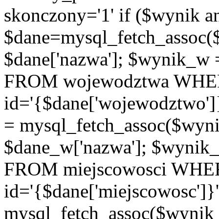
skonczony='1' if ($wynik a
$dane=mysql_fetch_assoc(
$dane['nazwa']; $wynik_w
FROM wojewodztwa WH
id='{$dane['wojewodztwo']
= mysql_fetch_assoc($wyn
$dane_w['nazwa']; $wyni
FROM miejscowosci WHE
id='{$dane['miejscowosc']}
mysql_fetch_assoc($wynik