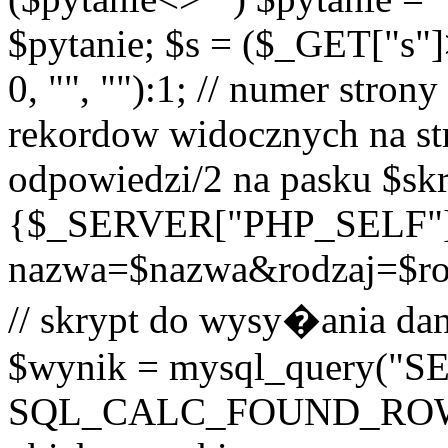
$pytanie; $s = ($_GET["s"
0, "", ""):1; // numer strony
rekordow widocznych na str
odpowiedzi/2 na pasku $skr
{$_SERVER["PHP_SELF"
nazwa=$nazwa&rodzaj=$r
// skrypt do wysy�ania dan
$wynik = mysql_query("
SQL_CALC_FOUND_ROWS o