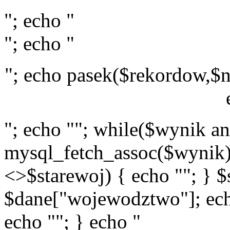
"; echo "
"; echo "
"; echo pasek($rekordow,$n
"; echo ""; while($wynik a
mysql_fetch_assoc($wynik)
<>$starewoj) { echo ""; } $
$dane["wojewodztwo"]; echo
echo ""; } echo "