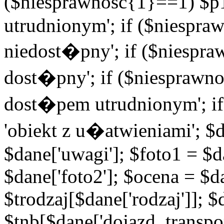
($niesprawnosc{1}==1) $p1
utrudnionym'; if ($niespra
niedost�pny'; if ($niespra
dost�pny'; if ($niesprawno
dost�pem utrudnionym'; if
'obiekt z u�atwieniami'; $d
$dane['uwagi']; $foto1 = $d
$dane['foto2']; $ocena = $d
$trodzaj[$dane['rodzaj']]; 
$tnb[$dane['dojazd_transpor