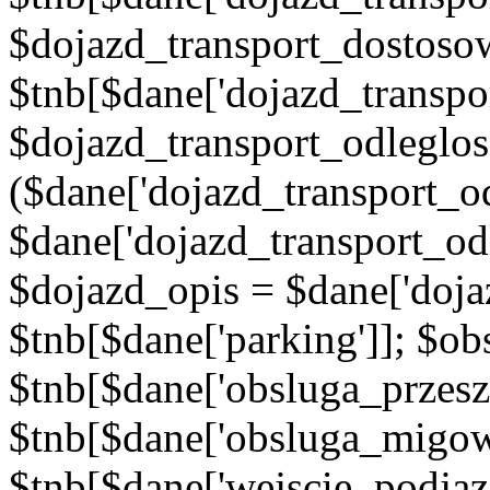
$dojazd_transport_dostoso
$tnb[$dane['dojazd_transpo
$dojazd_transport_odleglos
($dane['dojazd_transport_od
$dane['dojazd_transport_od
$dojazd_opis = $dane['doja
$tnb[$dane['parking']]; $o
$tnb[$dane['obsluga_przes
$tnb[$dane['obsluga_migow
$tnb[$dane['wejscie_podjaz