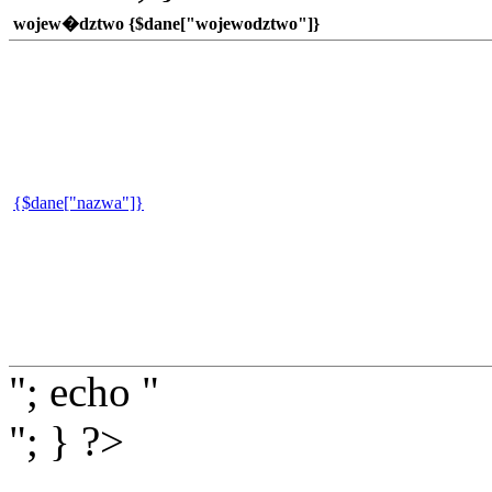
wojew�dztwo {$dane["wojewodztwo"]}
{$dane["nazwa"]}
"; echo "
"; } ?>