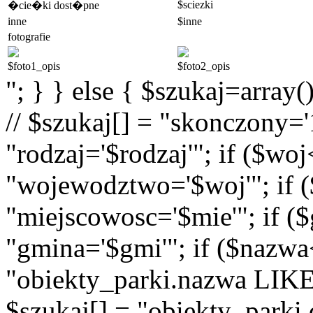
$sciezki
�cie�ki dost�pne
inne
$inne
fotografie
$foto1_opis
$foto2_opis
"; } } else { $szukaj=array(
// $szukaj[] = "skonczony='1
"rodzaj='$rodzaj'"; if ($wo
"wojewodztwo='$woj'"; if (
"miejscowosc='$mie'"; if (
"gmina='$gmi'"; if ($nazwa
"obiekty_parki.nazwa LIKE
$szukaj[] = "obiekty_parki