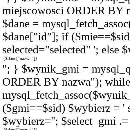
miejscowosci ORDER BY n
$dane = mysql_fetch_assoc
$dane["id"]; if ($mie==$sid
selected="selected" '; else 
"; } $wynik_gmi = mysql
ORDER BY nazwa"); while
mysql_fetch_assoc($wynik_g
($gmi==$sid) $wybierz = ' s
$wybierz=''; $select_gmi .=