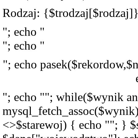
Rodzaj: {$trodzaj[$rodzaj]
"; echo "
"; echo "
"; echo pasek($rekordow,$n
"; echo ""; while($wynik a
mysql_fetch_assoc($wynik)
<>$starewoj) { echo ""; } $