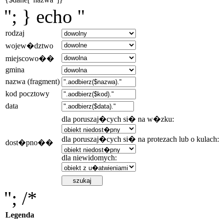
"; } echo "
rodzaj
wojew�dztwo
miejscowo��
gmina
nazwa (fragment)
kod pocztowy
data
dla poruszaj�cych si� na w�zku:
dla poruszaj�cych si� na protezach lub o kulach:
dost�pno��
dla niewidomych:
"; /*
Legenda