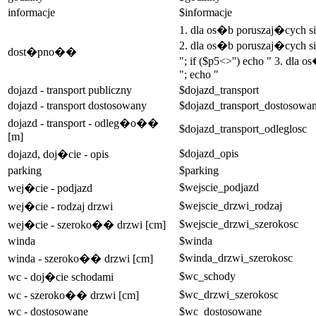
informacje
$informacje
1. dla os�b poruszaj�cych 
2. dla os�b poruszaj�cych si
dost�pno��
"; if ($p5<>'') echo " 3. dla
"; echo "
dojazd - transport publiczny
$dojazd_transport
dojazd - transport dostosowany
$dojazd_transport_dostosowa
dojazd - transport - odleg�o��
$dojazd_transport_odleglosc
[m]
$dojazd_opis
dojazd, doj�cie - opis
parking
$parking
$wejscie_podjazd
wej�cie - podjazd
$wejscie_drzwi_rodzaj
wej�cie - rodzaj drzwi
$wejscie_drzwi_szerokosc
wej�cie - szeroko�� drzwi [cm]
winda
$winda
$winda_drzwi_szerokosc
winda - szeroko�� drzwi [cm]
$wc_schody
wc - doj�cie schodami
$wc_drzwi_szerokosc
wc - szeroko�� drzwi [cm]
wc - dostosowane
$wc_dostosowane