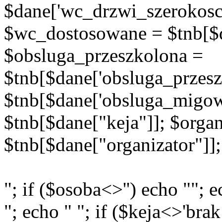
$dane['wc_drzwi_szerokosc'
$wc_dostosowane = $tnb[$d
$obsluga_przeszkolona =
$tnb[$dane['obsluga_przes
$tnb[$dane['obsluga_migowy
$tnb[$dane["keja"]]; $organ
$tnb[$dane["organizator"]];
"; if ($osoba<>'') echo ""; e
"; echo " "; if ($keja<>'brak