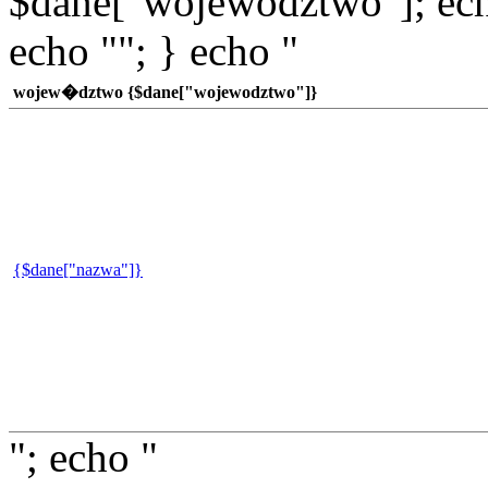
$dane["wojewodztwo"]; echo
echo ""; } echo "
wojew�dztwo {$dane["wojewodztwo"]}
{$dane["nazwa"]}
"; echo "