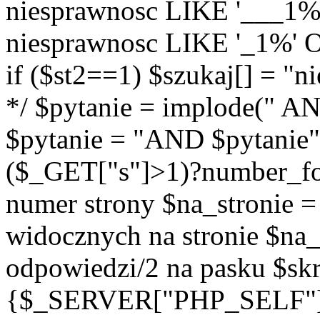
niesprawnosc LIKE '___1%
niesprawnosc LIKE '_1%' O
if ($st2==1) $szukaj[] = "
*/ $pytanie = implode(" AND
$pytanie = "AND $pytanie";
($_GET["s"]>1)?number_form
numer strony $na_stronie = 
widocznych na stronie $na_p
odpowiedzi/2 na pasku $skr
{$_SERVER["PHP_SELF"