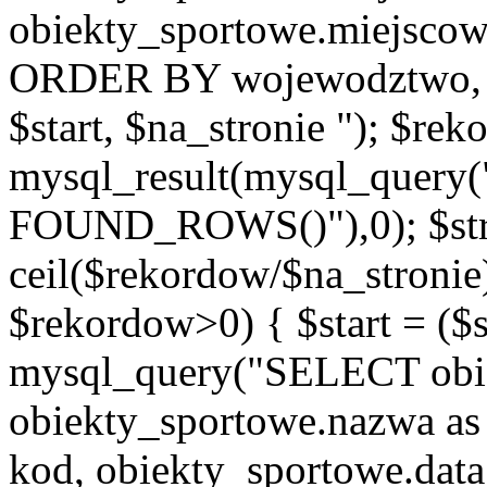
obiekty_sportowe.miejscow
ORDER BY wojewodztwo, 
$start, $na_stronie "); $re
mysql_result(mysql_quer
FOUND_ROWS()"),0); $st
ceil($rekordow/$na_stronie)
$rekordow>0) { $start = ($
mysql_query("SELECT obie
obiekty_sportowe.nazwa as
kod, obiekty_sportowe.data