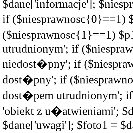
$dane['informacje']; $niesp
if ($niesprawnosc{0}==1) $
($niesprawnosc{1}==1) $p1
utrudnionym'; if ($niespra
niedost�pny'; if ($niespra
dost�pny'; if ($niesprawno
dost�pem utrudnionym'; if
'obiekt z u�atwieniami'; $d
$dane['uwagi']; $foto1 = $d