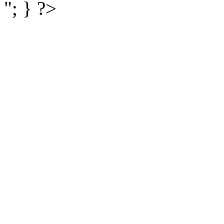
"; } ?>