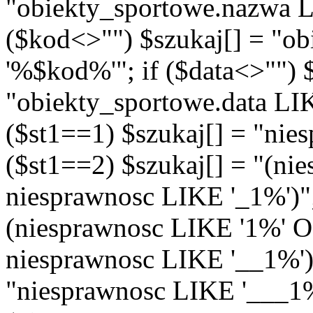
"obiekty_sportowe.nazwa 
($kod<>"") $szukaj[] = "o
'%$kod%'"; if ($data<>"") 
"obiekty_sportowe.data LIKE
($st1==1) $szukaj[] = "nie
($st1==2) $szukaj[] = "(n
niesprawnosc LIKE '_1%')"; 
(niesprawnosc LIKE '1%' 
niesprawnosc LIKE '__1%')"
"niesprawnosc LIKE '___1%'