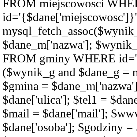
FROM miejscowosci WHE
id='{$dane['miejscowosc']}
mysql_fetch_assoc($wynik
$dane_m['nazwa']; $wynik
FROM gminy WHERE id='{$d
($wynik_g and $dane_g = 
$gmina = $dane_m['nazwa'];
$dane['ulica']; $tel1 = $dane[
$mail = $dane['mail']; $w
$dane['osoba']; $godziny = 