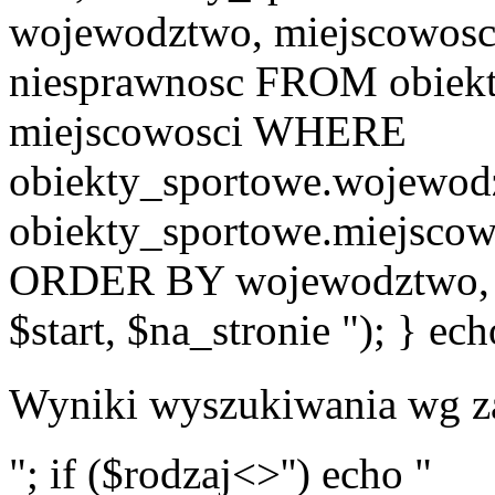
wojewodztwo, miejscowosci
niesprawnosc FROM obiekt
miejscowosci WHERE
obiekty_sportowe.wojewod
obiekty_sportowe.miejscow
ORDER BY wojewodztwo, 
$start, $na_stronie "); } ech
Wyniki wyszukiwania wg z
"; if ($rodzaj<>'') echo "