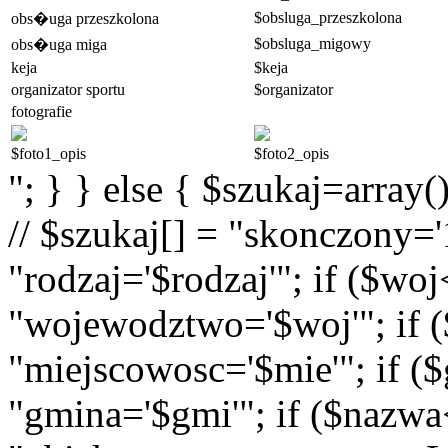
$obsluga_przeszkolona
obs�uga przeszkolona
$obsluga_migowy
obs�uga miga
keja
$keja
organizator sportu
$organizator
fotografie
$foto1_opis
$foto2_opis
"; } } else { $szukaj=array(
// $szukaj[] = "skonczony='1
"rodzaj='$rodzaj'"; if ($wo
"wojewodztwo='$woj'"; if (
"miejscowosc='$mie'"; if (
"gmina='$gmi'"; if ($nazwa