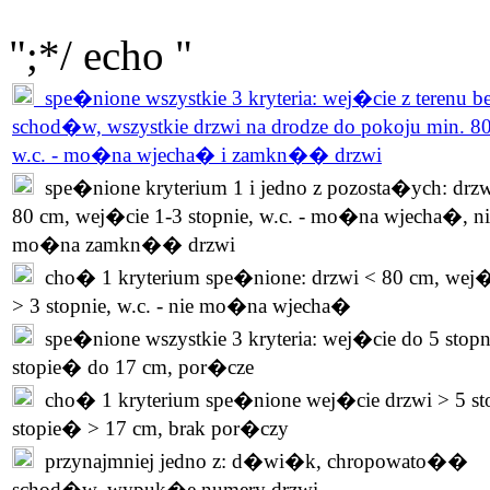
";*/ echo "
spe�nione wszystkie 3 kryteria: wej�cie z terenu b
schod�w, wszystkie drzwi na drodze do pokoju min. 8
w.c. - mo�na wjecha� i zamkn�� drzwi
spe�nione kryterium 1 i jedno z pozosta�ych: drzw
80 cm, wej�cie 1-3 stopnie, w.c. - mo�na wjecha�, ni
mo�na zamkn�� drzwi
cho� 1 kryterium spe�nione: drzwi < 80 cm, wej�
> 3 stopnie, w.c. - nie mo�na wjecha�
spe�nione wszystkie 3 kryteria: wej�cie do 5 stopn
stopie� do 17 cm, por�cze
cho� 1 kryterium spe�nione wej�cie drzwi > 5 st
stopie� > 17 cm, brak por�czy
przynajmniej jedno z: d�wi�k, chropowato��
schod�w, wypuk�e numery drzwi