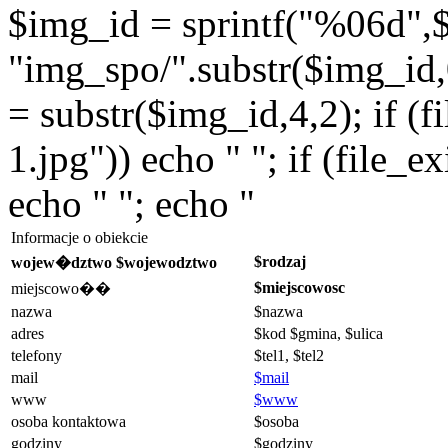
$img_id = sprintf("%06d",$
"img_spo/".substr($img_id,0
= substr($img_id,4,2); if (f
1.jpg")) echo " "; if (file_
echo " "; echo "
Informacje o obiekcie
$rodzaj
wojew�dztwo $wojewodztwo
$miejscowosc
miejscowo��
nazwa
$nazwa
adres
$kod $gmina, $ulica
telefony
$tel1, $tel2
mail
$mail
www
$www
osoba kontaktowa
$osoba
godziny
$godziny