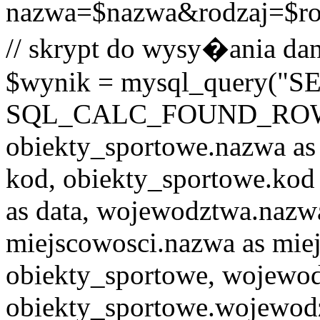
nazwa=$nazwa&rodzaj=$r
// skrypt do wysy�ania dan
$wynik = mysql_query("
SQL_CALC_FOUND_ROWS o
obiekty_sportowe.nazwa as
kod, obiekty_sportowe.kod 
as data, wojewodztwa.nazw
miejscowosci.nazwa as mi
obiekty_sportowe, wojew
obiekty_sportowe.wojewod