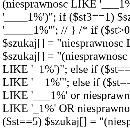
(niesprawnosc LIKE '___1
'____1%')"; if ($st3==1) $
'_____1%'"; // } /* if ($st>
$szukaj[] = "niesprawnosc L
$szukaj[] = "(niesprawnos
LIKE '_1%')"; else if ($st=
LIKE '__1%'"; else if ($st=
LIKE '___1%' or niespraw
LIKE '_1%' OR niesprawnos
($st==5) $szukaj[] = "(nie