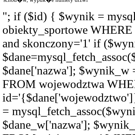
"; if ($id) { $wynik = m
obiekty_sportowe WHERE id
and skonczony='1' if ($wyn
$dane=mysql_fetch_assoc(
$dane['nazwa']; $wynik_w
FROM wojewodztwa WH
id='{$dane['wojewodztwo']
= mysql_fetch_assoc($wyn
$dane_w['nazwa']; $wyni