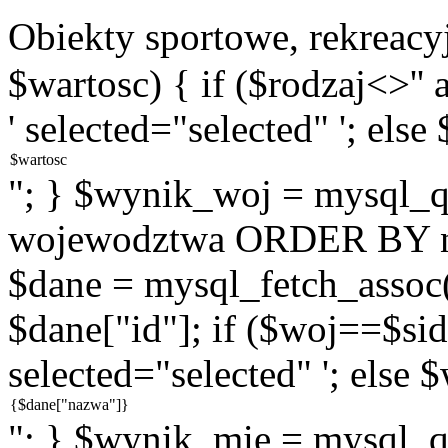
Obiekty sportowe, rekreac
$wartosc) { if ($rodzaj<>''
' selected="selected" '; else
"; } $wynik_woj = mysql
wojewodztwa ORDER BY na
$dane = mysql_fetch_assoc
$dane["id"]; if ($woj==$sid
selected="selected" '; else 
"; } $wynik_mie = mysql