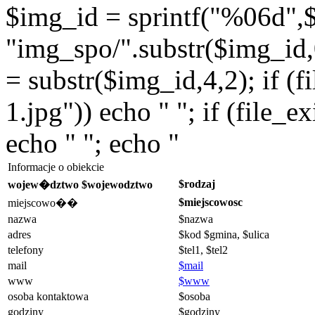
$img_id = sprintf("%06d",$
"img_spo/".substr($img_id,0
= substr($img_id,4,2); if (f
1.jpg")) echo " "; if (file_
echo " "; echo "
Informacje o obiekcie
$rodzaj
wojew�dztwo $wojewodztwo
$miejscowosc
miejscowo��
nazwa
$nazwa
adres
$kod $gmina, $ulica
telefony
$tel1, $tel2
mail
$mail
www
$www
osoba kontaktowa
$osoba
godziny
$godziny