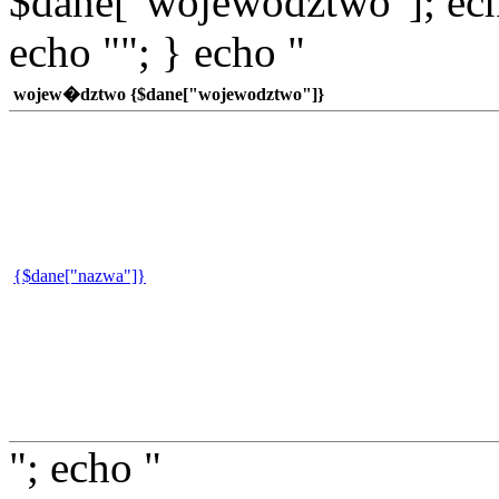
$dane["wojewodztwo"]; echo
echo ""; } echo "
wojew�dztwo {$dane["wojewodztwo"]}
{$dane["nazwa"]}
"; echo "