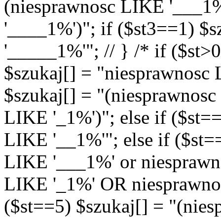
(niesprawnosc LIKE '___1
'____1%')"; if ($st3==1) $
'_____1%'"; // } /* if ($st>
$szukaj[] = "niesprawnosc L
$szukaj[] = "(niesprawnos
LIKE '_1%')"; else if ($st=
LIKE '__1%'"; else if ($st=
LIKE '___1%' or niespraw
LIKE '_1%' OR niesprawnos
($st==5) $szukaj[] = "(nie