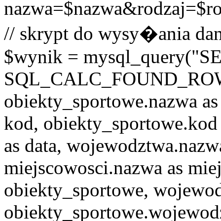
nazwa=$nazwa&rodzaj=$r
// skrypt do wysy�ania dan
$wynik = mysql_query("
SQL_CALC_FOUND_ROWS o
obiekty_sportowe.nazwa as
kod, obiekty_sportowe.kod 
as data, wojewodztwa.nazw
miejscowosci.nazwa as mi
obiekty_sportowe, wojew
obiekty_sportowe.wojewod