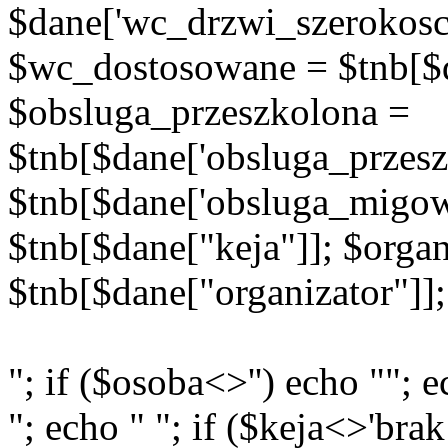
$dane['wc_drzwi_szerokosc'
$wc_dostosowane = $tnb[$d
$obsluga_przeszkolona =
$tnb[$dane['obsluga_przes
$tnb[$dane['obsluga_migowy
$tnb[$dane["keja"]]; $organ
$tnb[$dane["organizator"]];
"; if ($osoba<>'') echo ""; e
"; echo " "; if ($keja<>'brak