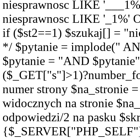
niesprawnosc LIKE '___1%
niesprawnosc LIKE '_1%' O
if ($st2==1) $szukaj[] = "
*/ $pytanie = implode(" AND
$pytanie = "AND $pytanie";
($_GET["s"]>1)?number_form
numer strony $na_stronie = 
widocznych na stronie $na_p
odpowiedzi/2 na pasku $skr
{$_SERVER["PHP_SELF"