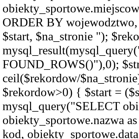
obiekty_sportowe.miejscow
ORDER BY wojewodztwo, 
$start, $na_stronie "); $re
mysql_result(mysql_quer
FOUND_ROWS()"),0); $st
ceil($rekordow/$na_stronie)
$rekordow>0) { $start = ($
mysql_query("SELECT obie
obiekty_sportowe.nazwa as
kod, obiekty_sportowe.data