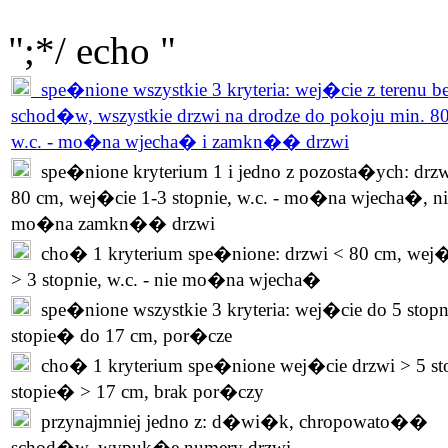
";*/ echo "
spe�nione wszystkie 3 kryteria: wej�cie z terenu b
schod�w, wszystkie drzwi na drodze do pokoju min. 8
w.c. - mo�na wjecha� i zamkn�� drzwi
spe�nione kryterium 1 i jedno z pozosta�ych: drzw
80 cm, wej�cie 1-3 stopnie, w.c. - mo�na wjecha�, ni
mo�na zamkn�� drzwi
cho� 1 kryterium spe�nione: drzwi < 80 cm, wej�
> 3 stopnie, w.c. - nie mo�na wjecha�
spe�nione wszystkie 3 kryteria: wej�cie do 5 stopn
stopie� do 17 cm, por�cze
cho� 1 kryterium spe�nione wej�cie drzwi > 5 st
stopie� > 17 cm, brak por�czy
przynajmniej jedno z: d�wi�k, chropowato��
schod�w, wypuk�e numery drzwi