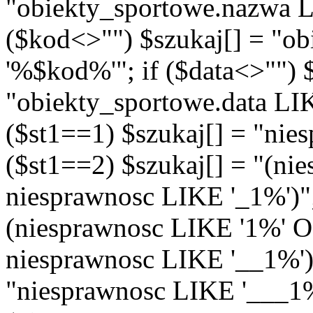
"obiekty_sportowe.nazwa 
($kod<>"") $szukaj[] = "o
'%$kod%'"; if ($data<>"") 
"obiekty_sportowe.data LIKE
($st1==1) $szukaj[] = "nie
($st1==2) $szukaj[] = "(n
niesprawnosc LIKE '_1%')"; 
(niesprawnosc LIKE '1%' 
niesprawnosc LIKE '__1%')"
"niesprawnosc LIKE '___1%'