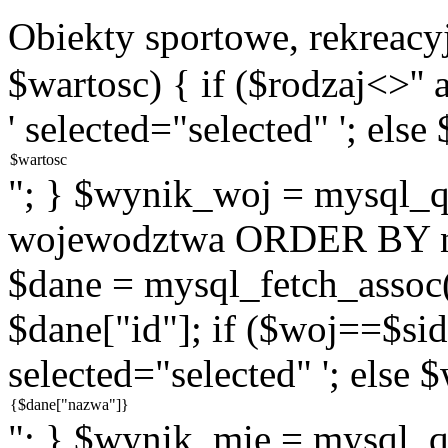
Obiekty sportowe, rekreac
$wartosc) { if ($rodzaj<>''
' selected="selected" '; else
"; } $wynik_woj = mysql
wojewodztwa ORDER BY na
$dane = mysql_fetch_assoc
$dane["id"]; if ($woj==$sid
selected="selected" '; else 
"; } $wynik_mie = mysql