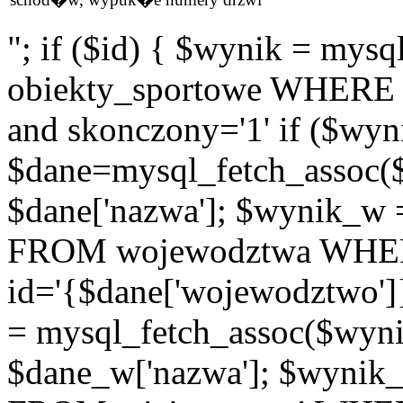
"; if ($id) { $wynik = m
obiekty_sportowe WHERE id
and skonczony='1' if ($wyn
$dane=mysql_fetch_assoc(
$dane['nazwa']; $wynik_w
FROM wojewodztwa WH
id='{$dane['wojewodztwo']
= mysql_fetch_assoc($wyn
$dane_w['nazwa']; $wyni