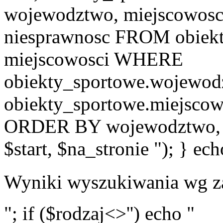
wojewodztwo, miejscowosci
niesprawnosc FROM obiekt
miejscowosci WHERE
obiekty_sportowe.wojewod
obiekty_sportowe.miejscow
ORDER BY wojewodztwo, 
$start, $na_stronie "); } ech
Wyniki wyszukiwania wg z
"; if ($rodzaj<>'') echo "