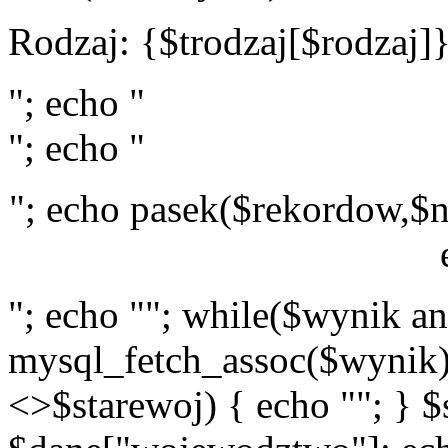
Rodzaj: {$trodzaj[$rodzaj]
"; echo "
"; echo "
"; echo pasek($rekordow,$n
"; echo ""; while($wynik a
mysql_fetch_assoc($wynik)
<>$starewoj) { echo ""; } $