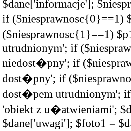
$dane['informacje']; $niesp
if ($niesprawnosc{0}==1) $
($niesprawnosc{1}==1) $p1
utrudnionym'; if ($niespra
niedost�pny'; if ($niespra
dost�pny'; if ($niesprawno
dost�pem utrudnionym'; if
'obiekt z u�atwieniami'; $d
$dane['uwagi']; $foto1 = $d