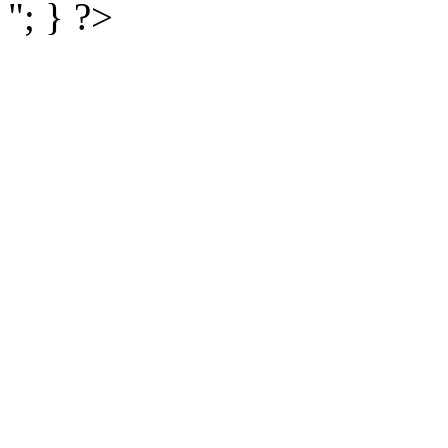
"; } ?>