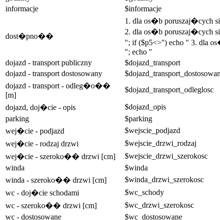
informacje
$informacje
1. dla os�b poruszaj�cych 
2. dla os�b poruszaj�cych si
dost�pno��
"; if ($p5<>'') echo " 3. dla
"; echo "
dojazd - transport publiczny
$dojazd_transport
dojazd - transport dostosowany
$dojazd_transport_dostosowa
dojazd - transport - odleg�o��
$dojazd_transport_odleglosc
[m]
$dojazd_opis
dojazd, doj�cie - opis
parking
$parking
$wejscie_podjazd
wej�cie - podjazd
$wejscie_drzwi_rodzaj
wej�cie - rodzaj drzwi
$wejscie_drzwi_szerokosc
wej�cie - szeroko�� drzwi [cm]
winda
$winda
$winda_drzwi_szerokosc
winda - szeroko�� drzwi [cm]
$wc_schody
wc - doj�cie schodami
$wc_drzwi_szerokosc
wc - szeroko�� drzwi [cm]
wc - dostosowane
$wc_dostosowane