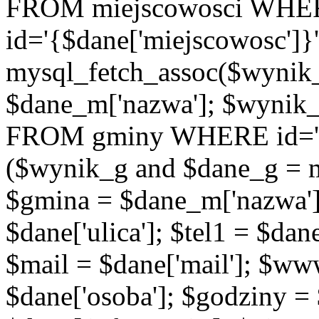
FROM miejscowosci WHE
id='{$dane['miejscowosc']}
mysql_fetch_assoc($wynik
$dane_m['nazwa']; $wynik
FROM gminy WHERE id='{$d
($wynik_g and $dane_g = 
$gmina = $dane_m['nazwa'];
$dane['ulica']; $tel1 = $dane[
$mail = $dane['mail']; $w
$dane['osoba']; $godziny = 