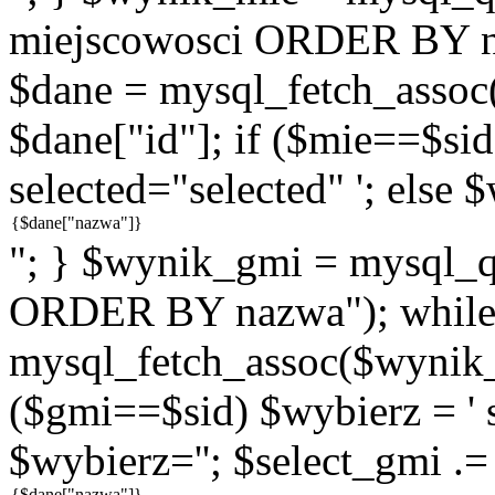
miejscowosci ORDER BY n
$dane = mysql_fetch_assoc
$dane["id"]; if ($mie==$sid
selected="selected" '; else 
"; } $wynik_gmi = mysql
ORDER BY nazwa"); while
mysql_fetch_assoc($wynik_g
($gmi==$sid) $wybierz = ' s
$wybierz=''; $select_gmi .=