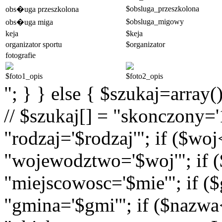
$obsluga_przeszkolona
obs�uga przeszkolona
$obsluga_migowy
obs�uga miga
keja
$keja
organizator sportu
$organizator
fotografie
$foto1_opis
$foto2_opis
"; } } else { $szukaj=array(
// $szukaj[] = "skonczony='1
"rodzaj='$rodzaj'"; if ($wo
"wojewodztwo='$woj'"; if (
"miejscowosc='$mie'"; if (
"gmina='$gmi'"; if ($nazwa