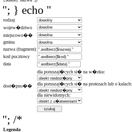
"; } echo "
rodzaj
wojew�dztwo
miejscowo��
gmina
nazwa (fragment)
kod pocztowy
data
dla poruszaj�cych si� na w�zku:
dla poruszaj�cych si� na protezach lub o kulach:
dost�pno��
dla niewidomych:
"; /*
Legenda