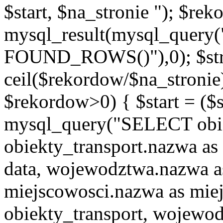
$start, $na_stronie "); $re
mysql_result(mysql_quer
FOUND_ROWS()"),0); $st
ceil($rekordow/$na_stronie)
$rekordow>0) { $start = ($
mysql_query("SELECT obiek
obiekty_transport.nazwa as 
data, wojewodztwa.nazwa 
miejscowosci.nazwa as mi
obiekty_transport, wojew