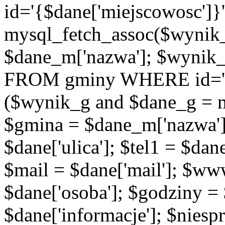
id='{$dane['miejscowosc']}
mysql_fetch_assoc($wynik
$dane_m['nazwa']; $wynik
FROM gminy WHERE id='{$d
($wynik_g and $dane_g = 
$gmina = $dane_m['nazwa'];
$dane['ulica']; $tel1 = $dane[
$mail = $dane['mail']; $w
$dane['osoba']; $godziny = 
$dane['informacje']; $niesp