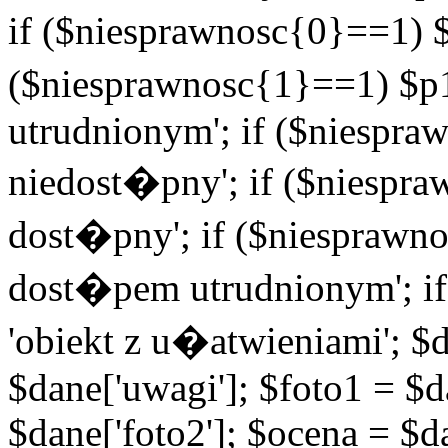
if ($niesprawnosc{0}==1) $
($niesprawnosc{1}==1) $p1
utrudnionym'; if ($niespra
niedost�pny'; if ($niespra
dost�pny'; if ($niesprawno
dost�pem utrudnionym'; if
'obiekt z u�atwieniami'; $d
$dane['uwagi']; $foto1 = $d
$dane['foto2']; $ocena = $d