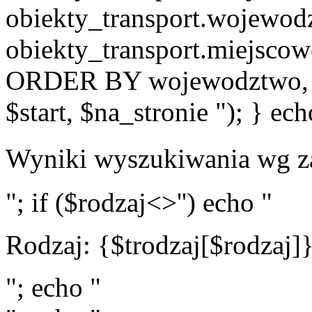
obiekty_transport.wojewo
obiekty_transport.miejscow
ORDER BY wojewodztwo, 
$start, $na_stronie "); } ech
Wyniki wyszukiwania wg z
"; if ($rodzaj<>'') echo "
Rodzaj: {$trodzaj[$rodzaj]
"; echo "