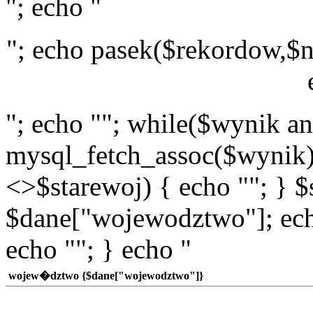
"; echo "
"; echo pasek($rekordow,$n
"; echo ""; while($wynik a
mysql_fetch_assoc($wynik)
<>$starewoj) { echo ""; } $
$dane["wojewodztwo"]; echo
echo ""; } echo "
wojew�dztwo {$dane["wojewodztwo"]}