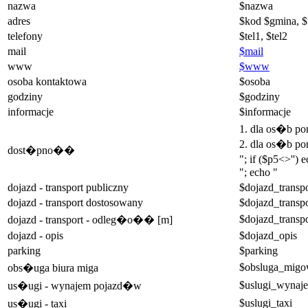
nazwa
$nazwa
adres
$kod $gmina, $
telefony
$tel1, $tel2
mail
$mail
www
$www
osoba kontaktowa
$osoba
godziny
$godziny
informacje
$informacje
1. dla os�b p
2. dla os�b po
dost�pno��
"; if ($p5<>'')
"; echo "
dojazd - transport publiczny
$dojazd_transpo
dojazd - transport dostosowany
$dojazd_transp
$dojazd_transp
dojazd - transport - odleg�o�� [m]
dojazd - opis
$dojazd_opis
parking
$parking
$obsluga_mig
obs�uga biura miga
$uslugi_wynaj
us�ugi - wynajem pojazd�w
$uslugi_taxi
us�ugi - taxi