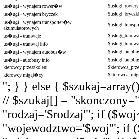
$uslugi_rowery
us�ugi - wynajem rower�w
$uslugi_bryczk
us�ugi - wynajem bryczek
us�ugi - wynajem transporter�w
$uslugi_transpo
akumulatorowych
$uslugi_tramwa
us�ugi - tramwaje
$uslugi_tramwa
us�ugi - tramwaj info
$uslugi_autobu
us�ugi - wynajem autobus�w
$uslugi_autobu
us�ugi - autobusy info
kierowcy przeszkoleni
$kierowca_prz
$kierowca_mi
kierowcy migaj�cy
"; } } else { $szukaj=array(
// $szukaj[] = "skonczony='1
"rodzaj='$rodzaj'"; if ($wo
"wojewodztwo='$woj'"; if (