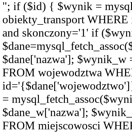
"; if ($id) { $wynik = m
obiekty_transport WHERE id
and skonczony='1' if ($wyn
$dane=mysql_fetch_assoc(
$dane['nazwa']; $wynik_w
FROM wojewodztwa WH
id='{$dane['wojewodztwo']
= mysql_fetch_assoc($wyn
$dane_w['nazwa']; $wyni
FROM miejscowosci WHE