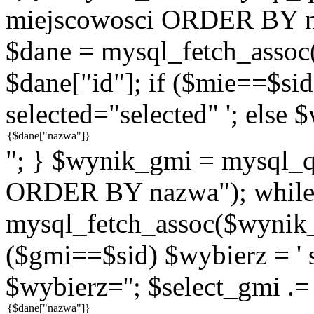
miejscowosci ORDER BY n
$dane = mysql_fetch_assoc
$dane["id"]; if ($mie==$sid
selected="selected" '; else 
"; } $wynik_gmi = mysql
ORDER BY nazwa"); while
mysql_fetch_assoc($wynik_g
($gmi==$sid) $wybierz = ' s
$wybierz=''; $select_gmi .=