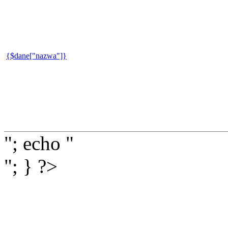
{$dane["nazwa"]}
"; echo "
"; } ?>