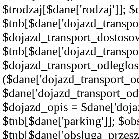
$trodzaj[$dane['rodzaj']]; 
$tnb[$dane['dojazd_transpor
$dojazd_transport_dostoso
$tnb[$dane['dojazd_transpo
$dojazd_transport_odleglos
($dane['dojazd_transport_od
$dane['dojazd_transport_od
$dojazd_opis = $dane['doja
$tnb[$dane['parking']]; $o
$tnb[$dane['obsluga_przes