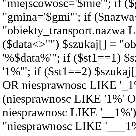
"miejscowosc='$mie'"; if (
"gmina='$gmi'"; if ($nazwa
"obiekty_transport.nazwa 
($data<>"") $szukaj[] = "o
'%$data%'"; if ($st1==1) $
'1%'"; if ($st1==2) $szukaj
OR niesprawnosc LIKE '_1%'
(niesprawnosc LIKE '1%' 
niesprawnosc LIKE '__1%')"
"niesprawnosc LIKE '___1%'