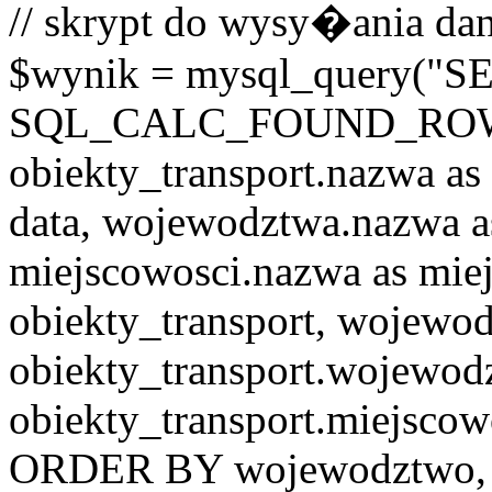
// skrypt do wysy�ania dan
$wynik = mysql_query("
SQL_CALC_FOUND_ROWS o
obiekty_transport.nazwa as 
data, wojewodztwa.nazwa 
miejscowosci.nazwa as mi
obiekty_transport, wojew
obiekty_transport.wojewo
obiekty_transport.miejscow
ORDER BY wojewodztwo, 