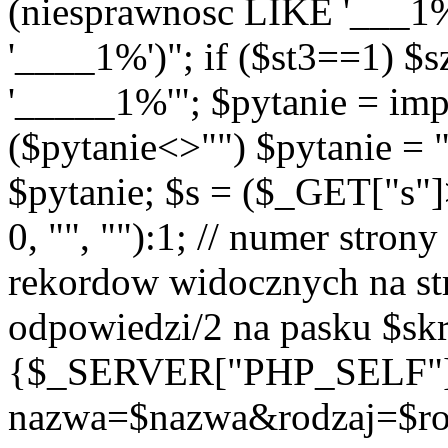
(niesprawnosc LIKE '___1
'____1%')"; if ($st3==1) $
'_____1%'"; $pytanie = imp
($pytanie<>"") $pytanie = 
$pytanie; $s = ($_GET["s"
0, "", ""):1; // numer strony
rekordow widocznych na str
odpowiedzi/2 na pasku $skr
{$_SERVER["PHP_SELF"
nazwa=$nazwa&rodzaj=$r