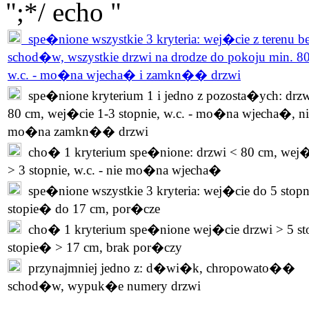
";*/ echo "
spe�nione wszystkie 3 kryteria: wej�cie z terenu b
schod�w, wszystkie drzwi na drodze do pokoju min. 8
w.c. - mo�na wjecha� i zamkn�� drzwi
spe�nione kryterium 1 i jedno z pozosta�ych: drzw
80 cm, wej�cie 1-3 stopnie, w.c. - mo�na wjecha�, ni
mo�na zamkn�� drzwi
cho� 1 kryterium spe�nione: drzwi < 80 cm, wej�
> 3 stopnie, w.c. - nie mo�na wjecha�
spe�nione wszystkie 3 kryteria: wej�cie do 5 stopn
stopie� do 17 cm, por�cze
cho� 1 kryterium spe�nione wej�cie drzwi > 5 st
stopie� > 17 cm, brak por�czy
przynajmniej jedno z: d�wi�k, chropowato��
schod�w, wypuk�e numery drzwi