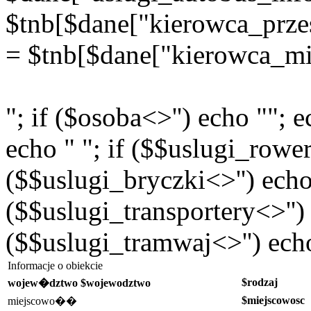
$tnb[$dane["kierowca_prz
= $tnb[$dane["kierowca_mi
"; if ($osoba<>'') echo ""; e
echo " "; if ($$uslugi_rower
($$uslugi_bryczki<>'') echo 
($$uslugi_transportery<>'') 
($$uslugi_tramwaj<>'') echo
Informacje o obiekcie
$rodzaj
wojew�dztwo $wojewodztwo
$miejscowosc
miejscowo��