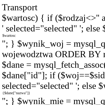
Transport
$wartosc) { if ($rodzaj<>''
' selected="selected" '; else
"; } $wynik_woj = mysql
wojewodztwa ORDER BY na
$dane = mysql_fetch_assoc
$dane["id"]; if ($woj==$sid
selected="selected" '; else 
"; } $wynik_mie = mysql