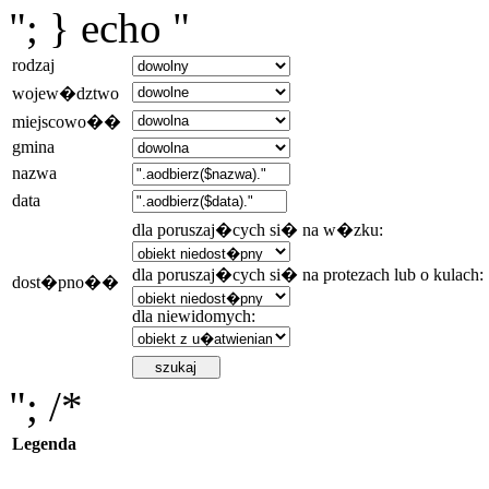
"; } echo "
rodzaj
wojew�dztwo
miejscowo��
gmina
nazwa
data
dla poruszaj�cych si� na w�zku:
dla poruszaj�cych si� na protezach lub o kulach:
dost�pno��
dla niewidomych:
"; /*
Legenda