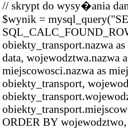
// skrypt do wysy�ania dan
$wynik = mysql_query("
SQL_CALC_FOUND_ROWS o
obiekty_transport.nazwa as 
data, wojewodztwa.nazwa 
miejscowosci.nazwa as mi
obiekty_transport, wojew
obiekty_transport.wojewo
obiekty_transport.miejscow
ORDER BY wojewodztwo, 