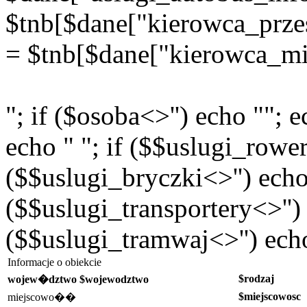
$tnb[$dane["kierowca_prz
= $tnb[$dane["kierowca_mi
"; if ($osoba<>'') echo ""; e
echo " "; if ($$uslugi_rower
($$uslugi_bryczki<>'') echo 
($$uslugi_transportery<>'') 
($$uslugi_tramwaj<>'') echo
Informacje o obiekcie
$rodzaj
wojew�dztwo $wojewodztwo
$miejscowosc
miejscowo��