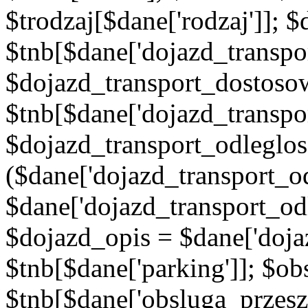
$trodzaj[$dane['rodzaj']]; 
$tnb[$dane['dojazd_transpor
$dojazd_transport_dostoso
$tnb[$dane['dojazd_transpo
$dojazd_transport_odleglos
($dane['dojazd_transport_od
$dane['dojazd_transport_od
$dojazd_opis = $dane['doja
$tnb[$dane['parking']]; $o
$tnb[$dane['obsluga_przes