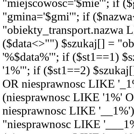
"miejscowosc='$mie'"; if (
"gmina='$gmi'"; if ($nazwa
"obiekty_transport.nazwa 
($data<>"") $szukaj[] = "o
'%$data%'"; if ($st1==1) $
'1%'"; if ($st1==2) $szukaj
OR niesprawnosc LIKE '_1%'
(niesprawnosc LIKE '1%' 
niesprawnosc LIKE '__1%')"
"niesprawnosc LIKE '___1%'