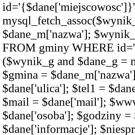
id='{$dane['miejscowosc']}
mysql_fetch_assoc($wynik
$dane_m['nazwa']; $wynik
FROM gminy WHERE id='{$d
($wynik_g and $dane_g = 
$gmina = $dane_m['nazwa'];
$dane['ulica']; $tel1 = $dane[
$mail = $dane['mail']; $w
$dane['osoba']; $godziny = 
$dane['informacje']; $niesp