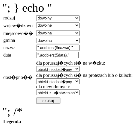
"; } echo "
rodzaj
wojew�dztwo
miejscowo��
gmina
nazwa
data
dla poruszaj�cych si� na w�zku:
dla poruszaj�cych si� na protezach lub o kulach:
dost�pno��
dla niewidomych:
"; /*
Legenda