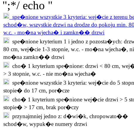
";*/ echo "
spe�nione wszystkie 3 kryteria: wej�cie z terenu b
schod�w, wszystkie drzwi na drodze do pokoju min. 8
w.c. - mo�na wjecha� i zamkn�� drzwi
spe�nione kryterium 1 i jedno z pozosta�ych: drzw
80 cm, wej�cie 1-3 stopnie, w.c. - mo�na wjecha�, ni
mo�na zamkn�� drzwi
cho� 1 kryterium spe�nione: drzwi < 80 cm, wej�
> 3 stopnie, w.c. - nie mo�na wjecha�
spe�nione wszystkie 3 kryteria: wej�cie do 5 stopn
stopie� do 17 cm, por�cze
cho� 1 kryterium spe�nione wej�cie drzwi > 5 st
stopie� > 17 cm, brak por�czy
przynajmniej jedno z: d�wi�k, chropowato��
schod�w, wypuk�e numery drzwi