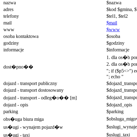
nazwa
$nazwa
adres
$kod $gmina, $
telefony
$tel1, $tel2
mail
$mail
www
$www
osoba kontaktowa
$osoba
godziny
$godziny
informacje
$informacje
1. dla os�b p
2. dla os�b po
dost�pno��
"; if ($p5<>'')
"; echo "
dojazd - transport publiczny
$dojazd_transpo
dojazd - transport dostosowany
$dojazd_transp
$dojazd_transp
dojazd - transport - odleg�o�� [m]
dojazd - opis
$dojazd_opis
parking
$parking
$obsluga_mig
obs�uga biura miga
$uslugi_wynaj
us�ugi - wynajem pojazd�w
$uslugi_taxi
us�ugi - taxi