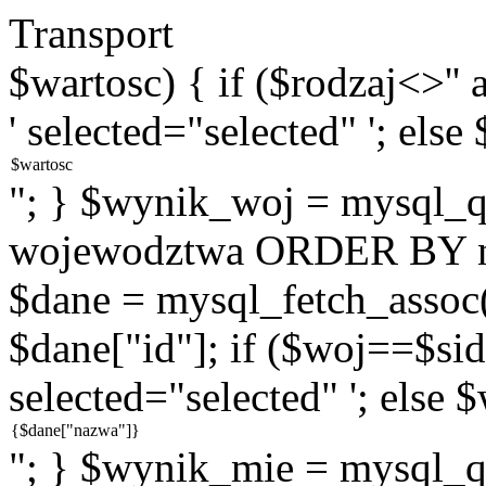
Transport
$wartosc) { if ($rodzaj<>''
' selected="selected" '; else
"; } $wynik_woj = mysql
wojewodztwa ORDER BY na
$dane = mysql_fetch_assoc
$dane["id"]; if ($woj==$sid
selected="selected" '; else 
"; } $wynik_mie = mysql