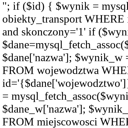
"; if ($id) { $wynik = m
obiekty_transport WHERE id
and skonczony='1' if ($wyn
$dane=mysql_fetch_assoc(
$dane['nazwa']; $wynik_w
FROM wojewodztwa WH
id='{$dane['wojewodztwo']
= mysql_fetch_assoc($wyn
$dane_w['nazwa']; $wyni
FROM miejscowosci WHE