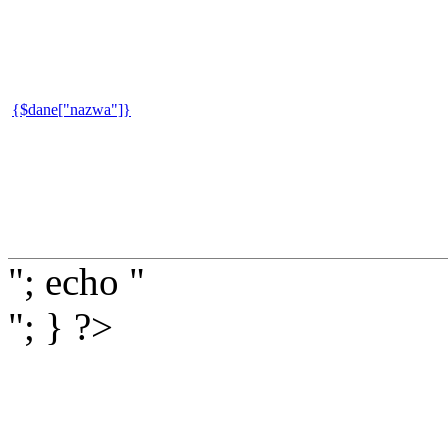
{$dane["nazwa"]}
"; echo "
"; } ?>