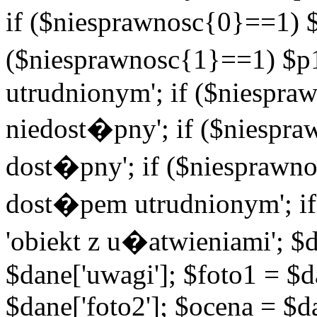
if ($niesprawnosc{0}==1) $
($niesprawnosc{1}==1) $p1
utrudnionym'; if ($niespra
niedost�pny'; if ($niespra
dost�pny'; if ($niesprawno
dost�pem utrudnionym'; if
'obiekt z u�atwieniami'; $d
$dane['uwagi']; $foto1 = $d
$dane['foto2']; $ocena = $d