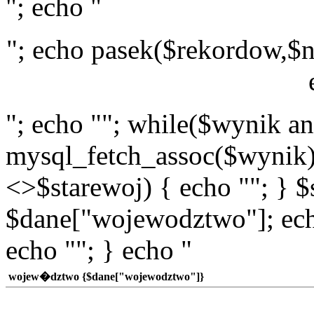
"; echo "
"; echo pasek($rekordow,$n
"; echo ""; while($wynik a
mysql_fetch_assoc($wynik)
<>$starewoj) { echo ""; } $
$dane["wojewodztwo"]; echo
echo ""; } echo "
wojew�dztwo {$dane["wojewodztwo"]}