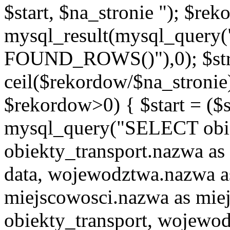
$start, $na_stronie "); $re
mysql_result(mysql_quer
FOUND_ROWS()"),0); $st
ceil($rekordow/$na_stronie)
$rekordow>0) { $start = ($
mysql_query("SELECT obiek
obiekty_transport.nazwa as 
data, wojewodztwa.nazwa 
miejscowosci.nazwa as mi
obiekty_transport, wojew