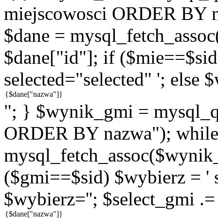
miejscowosci ORDER BY n
$dane = mysql_fetch_assoc
$dane["id"]; if ($mie==$sid
selected="selected" '; else 
"; } $wynik_gmi = mysql
ORDER BY nazwa"); while
mysql_fetch_assoc($wynik_g
($gmi==$sid) $wybierz = ' s
$wybierz=''; $select_gmi .=