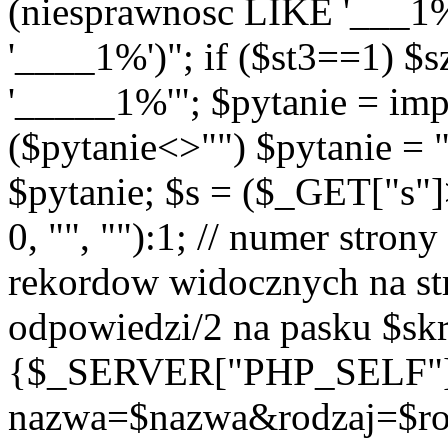
(niesprawnosc LIKE '___1
'____1%')"; if ($st3==1) $
'_____1%'"; $pytanie = imp
($pytanie<>"") $pytanie = 
$pytanie; $s = ($_GET["s"
0, "", ""):1; // numer strony
rekordow widocznych na str
odpowiedzi/2 na pasku $skr
{$_SERVER["PHP_SELF"
nazwa=$nazwa&rodzaj=$r