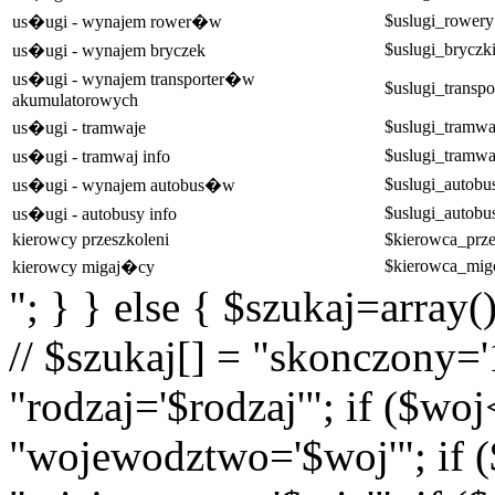
$uslugi_rowery
us�ugi - wynajem rower�w
$uslugi_bryczk
us�ugi - wynajem bryczek
us�ugi - wynajem transporter�w
$uslugi_transpo
akumulatorowych
$uslugi_tramwa
us�ugi - tramwaje
$uslugi_tramwa
us�ugi - tramwaj info
$uslugi_autobu
us�ugi - wynajem autobus�w
$uslugi_autobu
us�ugi - autobusy info
kierowcy przeszkoleni
$kierowca_prz
$kierowca_mi
kierowcy migaj�cy
"; } } else { $szukaj=array(
// $szukaj[] = "skonczony='1
"rodzaj='$rodzaj'"; if ($wo
"wojewodztwo='$woj'"; if (