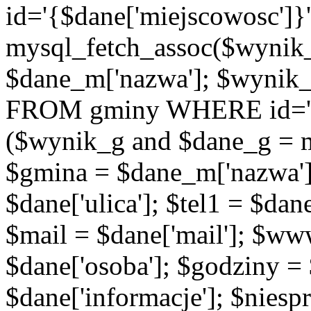
id='{$dane['miejscowosc']}
mysql_fetch_assoc($wynik
$dane_m['nazwa']; $wynik
FROM gminy WHERE id='{$d
($wynik_g and $dane_g = 
$gmina = $dane_m['nazwa'];
$dane['ulica']; $tel1 = $dane[
$mail = $dane['mail']; $w
$dane['osoba']; $godziny = 
$dane['informacje']; $niesp