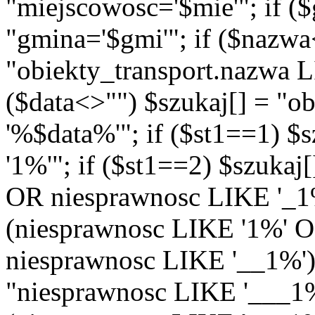
"miejscowosc='$mie'"; if (
"gmina='$gmi'"; if ($nazwa
"obiekty_transport.nazwa 
($data<>"") $szukaj[] = "o
'%$data%'"; if ($st1==1) $
'1%'"; if ($st1==2) $szukaj
OR niesprawnosc LIKE '_1%'
(niesprawnosc LIKE '1%' 
niesprawnosc LIKE '__1%')"
"niesprawnosc LIKE '___1%'