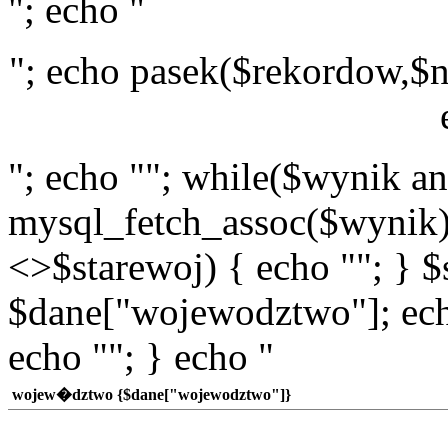
"; echo "
"; echo pasek($rekordow,$n
"; echo ""; while($wynik a
mysql_fetch_assoc($wynik)
<>$starewoj) { echo ""; } $
$dane["wojewodztwo"]; echo
echo ""; } echo "
wojew�dztwo {$dane["wojewodztwo"]}