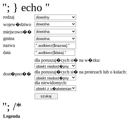
"; } echo "
rodzaj
wojew�dztwo
miejscowo��
gmina
nazwa
data
dla poruszaj�cych si� na w�zku:
dla poruszaj�cych si� na protezach lub o kulach:
dost�pno��
dla niewidomych:
"; /*
Legenda