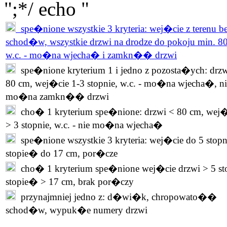
";*/ echo "
spe�nione wszystkie 3 kryteria: wej�cie z terenu b
schod�w, wszystkie drzwi na drodze do pokoju min. 8
w.c. - mo�na wjecha� i zamkn�� drzwi
spe�nione kryterium 1 i jedno z pozosta�ych: drzw
80 cm, wej�cie 1-3 stopnie, w.c. - mo�na wjecha�, ni
mo�na zamkn�� drzwi
cho� 1 kryterium spe�nione: drzwi < 80 cm, wej�
> 3 stopnie, w.c. - nie mo�na wjecha�
spe�nione wszystkie 3 kryteria: wej�cie do 5 stopn
stopie� do 17 cm, por�cze
cho� 1 kryterium spe�nione wej�cie drzwi > 5 st
stopie� > 17 cm, brak por�czy
przynajmniej jedno z: d�wi�k, chropowato��
schod�w, wypuk�e numery drzwi