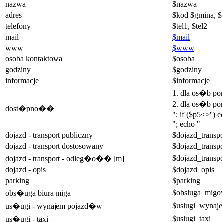
nazwa
$nazwa
adres
$kod $gmina, $
telefony
$tel1, $tel2
mail
$mail
www
$www
osoba kontaktowa
$osoba
godziny
$godziny
informacje
$informacje
1. dla os�b p
2. dla os�b po
dost�pno��
"; if ($p5<>'')
"; echo "
dojazd - transport publiczny
$dojazd_transpo
dojazd - transport dostosowany
$dojazd_transp
$dojazd_transp
dojazd - transport - odleg�o�� [m]
dojazd - opis
$dojazd_opis
parking
$parking
$obsluga_mig
obs�uga biura miga
$uslugi_wynaj
us�ugi - wynajem pojazd�w
$uslugi_taxi
us�ugi - taxi