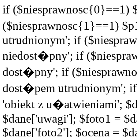
if ($niesprawnosc{0}==1) $
($niesprawnosc{1}==1) $p1
utrudnionym'; if ($niespra
niedost�pny'; if ($niespra
dost�pny'; if ($niesprawno
dost�pem utrudnionym'; if
'obiekt z u�atwieniami'; $d
$dane['uwagi']; $foto1 = $d
$dane['foto2']; $ocena = $d