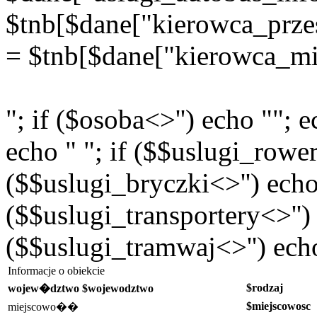
$tnb[$dane["kierowca_prz
= $tnb[$dane["kierowca_mi
"; if ($osoba<>'') echo ""; e
echo " "; if ($$uslugi_rower
($$uslugi_bryczki<>'') echo 
($$uslugi_transportery<>'') 
($$uslugi_tramwaj<>'') echo
Informacje o obiekcie
$rodzaj
wojew�dztwo $wojewodztwo
$miejscowosc
miejscowo��