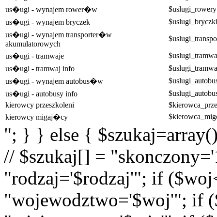
$uslugi_rowery
us�ugi - wynajem rower�w
$uslugi_bryczk
us�ugi - wynajem bryczek
us�ugi - wynajem transporter�w
$uslugi_transpo
akumulatorowych
$uslugi_tramwa
us�ugi - tramwaje
$uslugi_tramwa
us�ugi - tramwaj info
$uslugi_autobu
us�ugi - wynajem autobus�w
$uslugi_autobu
us�ugi - autobusy info
kierowcy przeszkoleni
$kierowca_prz
$kierowca_mi
kierowcy migaj�cy
"; } } else { $szukaj=array(
// $szukaj[] = "skonczony='1
"rodzaj='$rodzaj'"; if ($wo
"wojewodztwo='$woj'"; if (