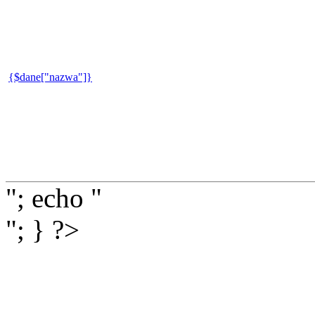
{$dane["nazwa"]}
"; echo "
"; } ?>