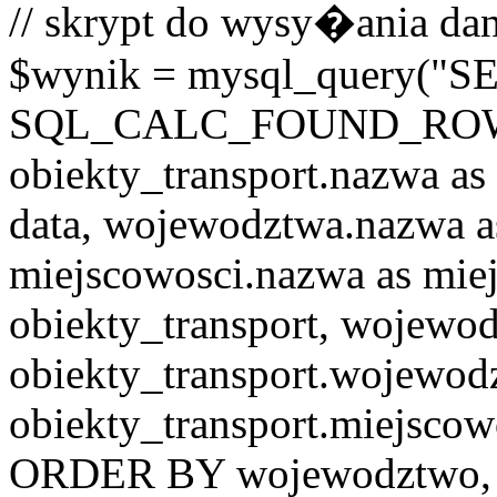
// skrypt do wysy�ania dan
$wynik = mysql_query("
SQL_CALC_FOUND_ROWS o
obiekty_transport.nazwa as 
data, wojewodztwa.nazwa 
miejscowosci.nazwa as mi
obiekty_transport, wojew
obiekty_transport.wojewo
obiekty_transport.miejscow
ORDER BY wojewodztwo, 