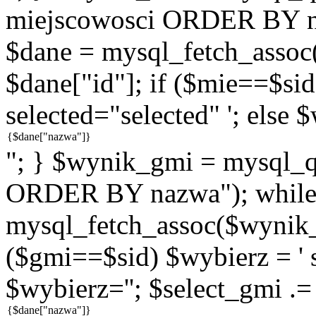
miejscowosci ORDER BY n
$dane = mysql_fetch_assoc
$dane["id"]; if ($mie==$sid
selected="selected" '; else 
"; } $wynik_gmi = mysql
ORDER BY nazwa"); while
mysql_fetch_assoc($wynik_g
($gmi==$sid) $wybierz = ' s
$wybierz=''; $select_gmi .=