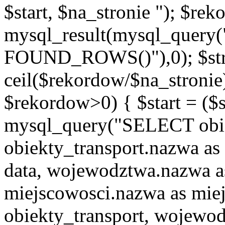
$start, $na_stronie "); $re
mysql_result(mysql_quer
FOUND_ROWS()"),0); $st
ceil($rekordow/$na_stronie)
$rekordow>0) { $start = ($
mysql_query("SELECT obiek
obiekty_transport.nazwa as 
data, wojewodztwa.nazwa 
miejscowosci.nazwa as mi
obiekty_transport, wojew