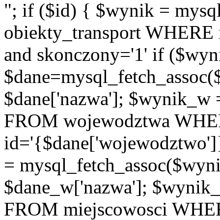
"; if ($id) { $wynik = m
obiekty_transport WHERE id
and skonczony='1' if ($wyn
$dane=mysql_fetch_assoc(
$dane['nazwa']; $wynik_w
FROM wojewodztwa WH
id='{$dane['wojewodztwo']
= mysql_fetch_assoc($wyn
$dane_w['nazwa']; $wyni
FROM miejscowosci WHE