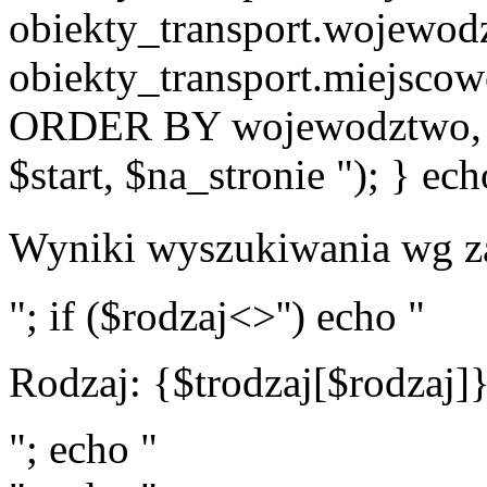
obiekty_transport.wojewo
obiekty_transport.miejscow
ORDER BY wojewodztwo, 
$start, $na_stronie "); } ech
Wyniki wyszukiwania wg z
"; if ($rodzaj<>'') echo "
Rodzaj: {$trodzaj[$rodzaj]
"; echo "