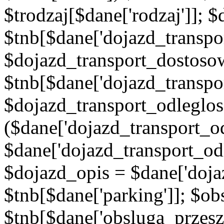
$trodzaj[$dane['rodzaj']]; 
$tnb[$dane['dojazd_transpor
$dojazd_transport_dostoso
$tnb[$dane['dojazd_transpo
$dojazd_transport_odleglos
($dane['dojazd_transport_od
$dane['dojazd_transport_od
$dojazd_opis = $dane['doja
$tnb[$dane['parking']]; $o
$tnb[$dane['obsluga_przes