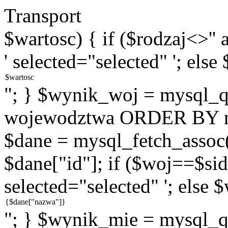
Transport
$wartosc) { if ($rodzaj<>''
' selected="selected" '; else
"; } $wynik_woj = mysql
wojewodztwa ORDER BY na
$dane = mysql_fetch_assoc
$dane["id"]; if ($woj==$sid
selected="selected" '; else 
"; } $wynik_mie = mysql