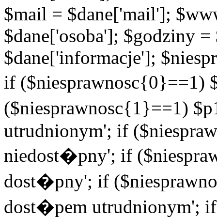
$mail = $dane['mail']; $w
$dane['osoba']; $godziny = 
$dane['informacje']; $niesp
if ($niesprawnosc{0}==1) $
($niesprawnosc{1}==1) $p1
utrudnionym'; if ($niespra
niedost�pny'; if ($niespra
dost�pny'; if ($niesprawno
dost�pem utrudnionym'; if