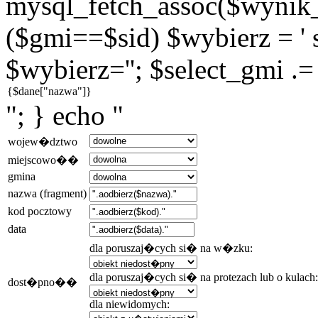
mysql_fetch_assoc($wynik_g
($gmi==$sid) $wybierz = ' s
$wybierz=''; $select_gmi .=
"; } echo "
wojew�dztwo
miejscowo��
gmina
nazwa (fragment)
kod pocztowy
data
dla poruszaj�cych si� na w�zku:
dla poruszaj�cych si� na protezach lub o kulach:
dost�pno��
dla niewidomych: