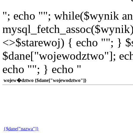
"; echo ""; while($wynik a
mysql_fetch_assoc($wynik)
<>$starewoj) { echo ""; } $
$dane["wojewodztwo"]; echo
echo ""; } echo "
wojew�dztwo {$dane["wojewodztwo"]}
{$dane["nazwa"]}