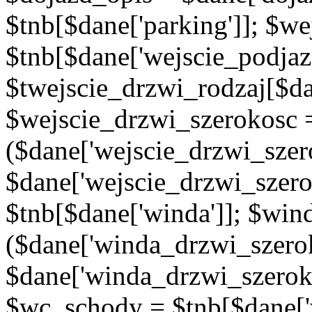
$tnb[$dane['parking']]; $w
$tnb[$dane['wejscie_podjaz
$twejscie_drzwi_rodzaj[$da
$wejscie_drzwi_szerokosc 
($dane['wejscie_drzwi_szer
$dane['wejscie_drzwi_szero
$tnb[$dane['winda']]; $wi
($dane['winda_drzwi_szerok
$dane['winda_drzwi_szeroko
$wc_schody = $tnb[$dane['