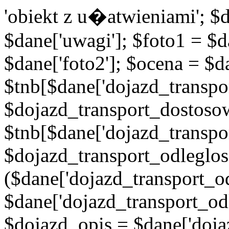
'obiekt z u�atwieniami'; $d
$dane['uwagi']; $foto1 = $d
$dane['foto2']; $ocena = $d
$tnb[$dane['dojazd_transpor
$dojazd_transport_dostoso
$tnb[$dane['dojazd_transpo
$dojazd_transport_odleglos
($dane['dojazd_transport_od
$dane['dojazd_transport_od
$dojazd_opis = $dane['doja