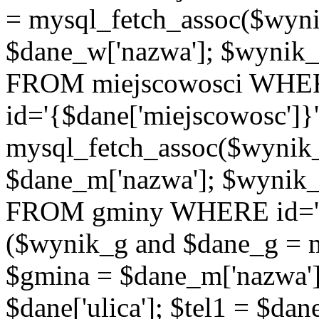
= mysql_fetch_assoc($wyn
$dane_w['nazwa']; $wyni
FROM miejscowosci WHE
id='{$dane['miejscowosc']}
mysql_fetch_assoc($wynik
$dane_m['nazwa']; $wynik
FROM gminy WHERE id='{$d
($wynik_g and $dane_g = 
$gmina = $dane_m['nazwa'];
$dane['ulica']; $tel1 = $dane[