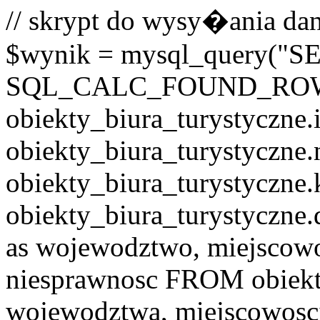
// skrypt do wysy�ania dan
$wynik = mysql_query("
SQL_CALC_FOUND_RO
obiekty_biura_turystyczne.i
obiekty_biura_turystyczne.
obiekty_biura_turystyczne.
obiekty_biura_turystyczne.
as wojewodztwo, miejscowo
niesprawnosc FROM obiekt
wojewodztwa, miejscowo