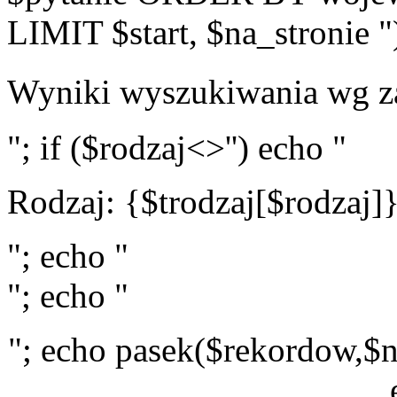
LIMIT $start, $na_stronie "
Wyniki wyszukiwania wg z
"; if ($rodzaj<>'') echo "
Rodzaj: {$trodzaj[$rodzaj]
"; echo "
"; echo "
"; echo pasek($rekordow,$n