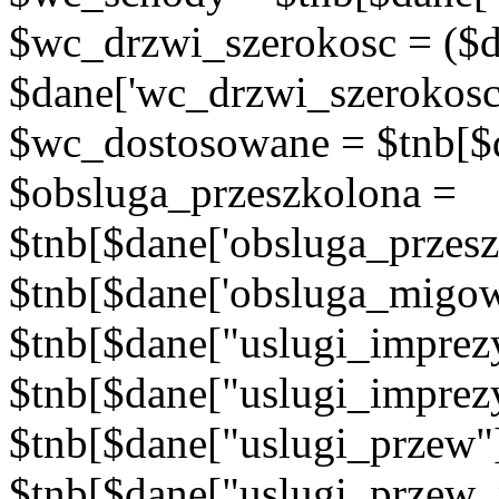
$wc_drzwi_szerokosc = ($d
$dane['wc_drzwi_szerokosc'
$wc_dostosowane = $tnb[$d
$obsluga_przeszkolona =
$tnb[$dane['obsluga_przes
$tnb[$dane['obsluga_migow
$tnb[$dane["uslugi_imprez
$tnb[$dane["uslugi_imprez
$tnb[$dane["uslugi_przew"
$tnb[$dane["uslugi_przew