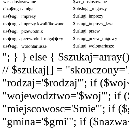
wc - dostosowane
$wc_dostosowane
$obsluga_migowy
obs�uga - miga
$uslugi_imprezy
us�ugi - imprezy
$uslugi_imprezy_kwal
us�ugi - imprezy kwalifikowane
$uslugi_przew
us�ugi - przewodnik
$uslugi_przew_migowy
us�ugi - przewodnik migaj�cy
$uslugi_wolontariusze
us�ugi - wolontariusze
"; } } else { $szukaj=array(
// $szukaj[] = "skonczony='1
"rodzaj='$rodzaj'"; if ($wo
"wojewodztwo='$woj'"; if (
"miejscowosc='$mie'"; if (
"gmina='$gmi'"; if ($nazwa