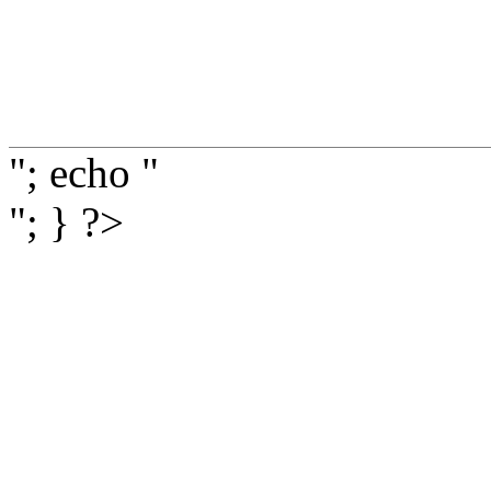
"; echo "
"; } ?>