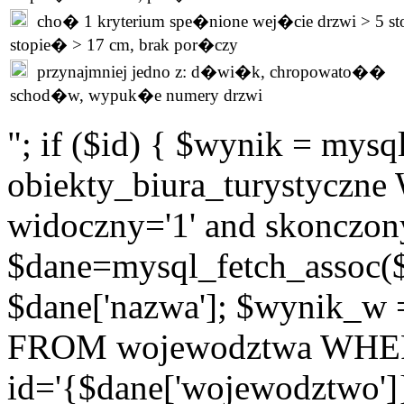
cho� 1 kryterium spe�nione wej�cie drzwi > 5 st
stopie� > 17 cm, brak por�czy
przynajmniej jedno z: d�wi�k, chropowato��
schod�w, wypuk�e numery drzwi
"; if ($id) { $wynik = m
obiekty_biura_turystyczne 
widoczny='1' and skonczony
$dane=mysql_fetch_assoc(
$dane['nazwa']; $wynik_w
FROM wojewodztwa WH
id='{$dane['wojewodztwo']