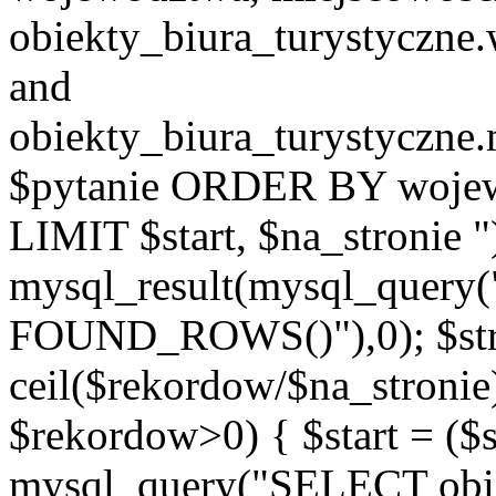
obiekty_biura_turystyczn
and
obiekty_biura_turystyczne
$pytanie ORDER BY wojew
LIMIT $start, $na_stronie 
mysql_result(mysql_quer
FOUND_ROWS()"),0); $st
ceil($rekordow/$na_stronie)
$rekordow>0) { $start = ($
mysql_query("SELECT obiek