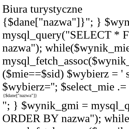
Biura turystyczne
{$dane["nazwa"]}"; } $wy
mysql_query("SELECT * 
nazwa"); while($wynik_mie
mysql_fetch_assoc($wynik_m
($mie==$sid) $wybierz = ' se
$wybierz=''; $select_mie .=
"; } $wynik_gmi = mysql
ORDER BY nazwa"); while