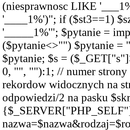
(niesprawnosc LIKE '___1
'____1%')"; if ($st3==1) $
'_____1%'"; $pytanie = imp
($pytanie<>"") $pytanie = 
$pytanie; $s = ($_GET["s"
0, "", ""):1; // numer strony
rekordow widocznych na str
odpowiedzi/2 na pasku $skr
{$_SERVER["PHP_SELF"
nazwa=$nazwa&rodzaj=$r