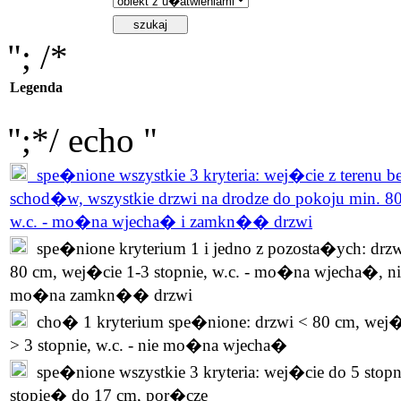
"; /*
Legenda
";*/ echo "
spe�nione wszystkie 3 kryteria: wej�cie z terenu b
schod�w, wszystkie drzwi na drodze do pokoju min. 8
w.c. - mo�na wjecha� i zamkn�� drzwi
spe�nione kryterium 1 i jedno z pozosta�ych: drzw
80 cm, wej�cie 1-3 stopnie, w.c. - mo�na wjecha�, ni
mo�na zamkn�� drzwi
cho� 1 kryterium spe�nione: drzwi < 80 cm, wej�
> 3 stopnie, w.c. - nie mo�na wjecha�
spe�nione wszystkie 3 kryteria: wej�cie do 5 stopn
stopie� do 17 cm, por�cze