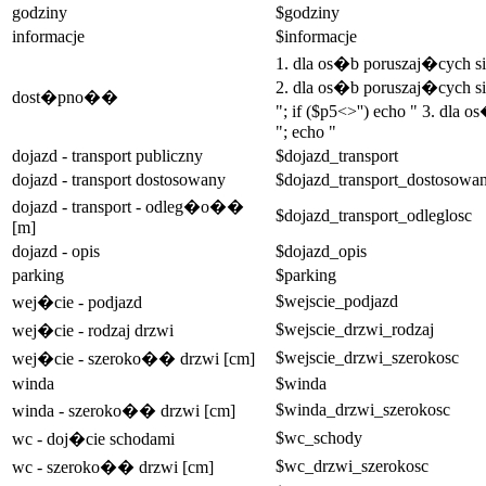
godziny
$godziny
informacje
$informacje
1. dla os�b poruszaj�cych 
2. dla os�b poruszaj�cych si
dost�pno��
"; if ($p5<>'') echo " 3. dla
"; echo "
dojazd - transport publiczny
$dojazd_transport
dojazd - transport dostosowany
$dojazd_transport_dostosowa
dojazd - transport - odleg�o��
$dojazd_transport_odleglosc
[m]
dojazd - opis
$dojazd_opis
parking
$parking
$wejscie_podjazd
wej�cie - podjazd
$wejscie_drzwi_rodzaj
wej�cie - rodzaj drzwi
$wejscie_drzwi_szerokosc
wej�cie - szeroko�� drzwi [cm]
winda
$winda
$winda_drzwi_szerokosc
winda - szeroko�� drzwi [cm]
$wc_schody
wc - doj�cie schodami
$wc_drzwi_szerokosc
wc - szeroko�� drzwi [cm]