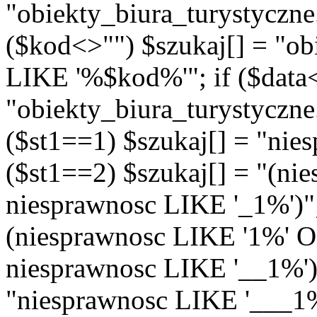
"obiekty_biura_turystyczn
($kod<>"") $szukaj[] = "ob
LIKE '%$kod%'"; if ($data<
"obiekty_biura_turystyczne
($st1==1) $szukaj[] = "nie
($st1==2) $szukaj[] = "(n
niesprawnosc LIKE '_1%')"; 
(niesprawnosc LIKE '1%' 
niesprawnosc LIKE '__1%')"
"niesprawnosc LIKE '___1%'