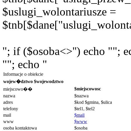
$uslugi_wolontariusze =
$tnb[$dane["uslugi_wolonta
"; if ($osoba<>'') echo ""; 
""; echo "
Informacje o obiekcie
wojew�dztwo $wojewodztwo
$miejscowosc
miejscowo��
nazwa
$nazwa
adres
$kod $gmina, $ulica
telefony
$tel1, $tel2
mail
$mail
www
$www
osoba kontaktowa
$osoba