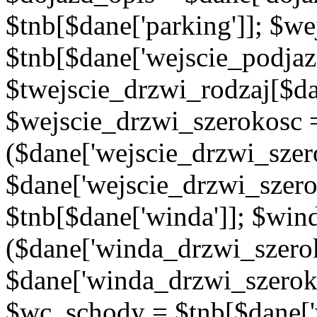
$tnb[$dane['parking']]; $w
$tnb[$dane['wejscie_podjaz
$twejscie_drzwi_rodzaj[$da
$wejscie_drzwi_szerokosc 
($dane['wejscie_drzwi_szer
$dane['wejscie_drzwi_szero
$tnb[$dane['winda']]; $wi
($dane['winda_drzwi_szerok
$dane['winda_drzwi_szeroko
$wc_schody = $tnb[$dane['