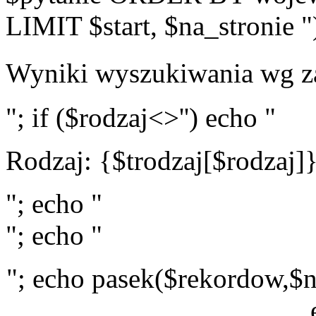
LIMIT $start, $na_stronie "
Wyniki wyszukiwania wg z
"; if ($rodzaj<>'') echo "
Rodzaj: {$trodzaj[$rodzaj]
"; echo "
"; echo "
"; echo pasek($rekordow,$n