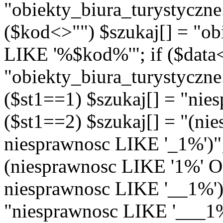
"obiekty_biura_turystyczn
($kod<>"") $szukaj[] = "ob
LIKE '%$kod%'"; if ($data<
"obiekty_biura_turystyczne
($st1==1) $szukaj[] = "nie
($st1==2) $szukaj[] = "(n
niesprawnosc LIKE '_1%')"; 
(niesprawnosc LIKE '1%' 
niesprawnosc LIKE '__1%')"
"niesprawnosc LIKE '___1%'