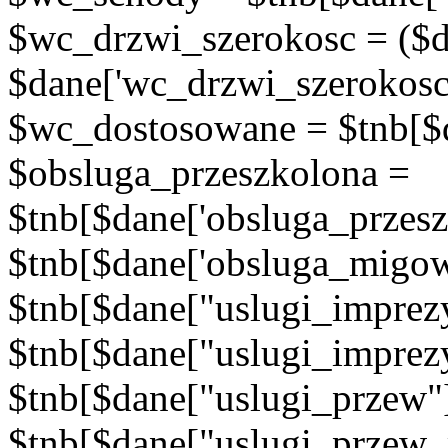
$wc_drzwi_szerokosc = ($d
$dane['wc_drzwi_szerokosc'
$wc_dostosowane = $tnb[$d
$obsluga_przeszkolona =
$tnb[$dane['obsluga_przes
$tnb[$dane['obsluga_migow
$tnb[$dane["uslugi_imprez
$tnb[$dane["uslugi_imprez
$tnb[$dane["uslugi_przew"
$tnb[$dane["uslugi_przew