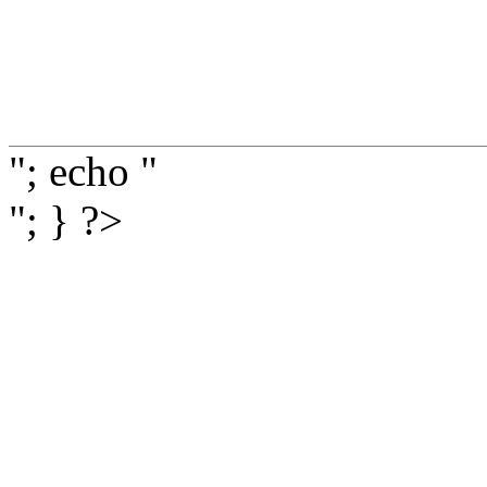
"; echo "
"; } ?>