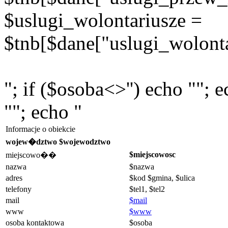
$uslugi_wolontariusze =
$tnb[$dane["uslugi_wolonta
"; if ($osoba<>'') echo ""; 
""; echo "
Informacje o obiekcie
wojew�dztwo $wojewodztwo
$miejscowosc
miejscowo��
nazwa
$nazwa
adres
$kod $gmina, $ulica
telefony
$tel1, $tel2
mail
$mail
www
$www
osoba kontaktowa
$osoba