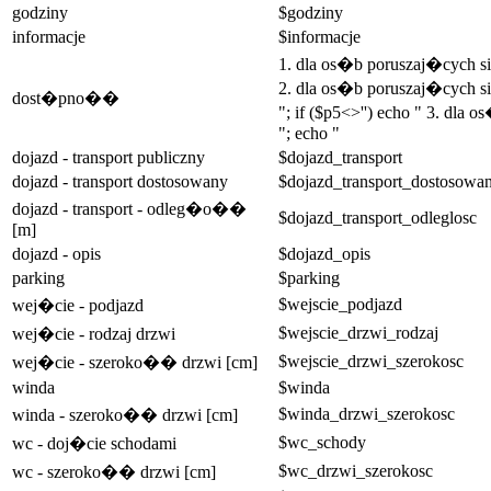
godziny
$godziny
informacje
$informacje
1. dla os�b poruszaj�cych 
2. dla os�b poruszaj�cych si
dost�pno��
"; if ($p5<>'') echo " 3. dla
"; echo "
dojazd - transport publiczny
$dojazd_transport
dojazd - transport dostosowany
$dojazd_transport_dostosowa
dojazd - transport - odleg�o��
$dojazd_transport_odleglosc
[m]
dojazd - opis
$dojazd_opis
parking
$parking
$wejscie_podjazd
wej�cie - podjazd
$wejscie_drzwi_rodzaj
wej�cie - rodzaj drzwi
$wejscie_drzwi_szerokosc
wej�cie - szeroko�� drzwi [cm]
winda
$winda
$winda_drzwi_szerokosc
winda - szeroko�� drzwi [cm]
$wc_schody
wc - doj�cie schodami
$wc_drzwi_szerokosc
wc - szeroko�� drzwi [cm]