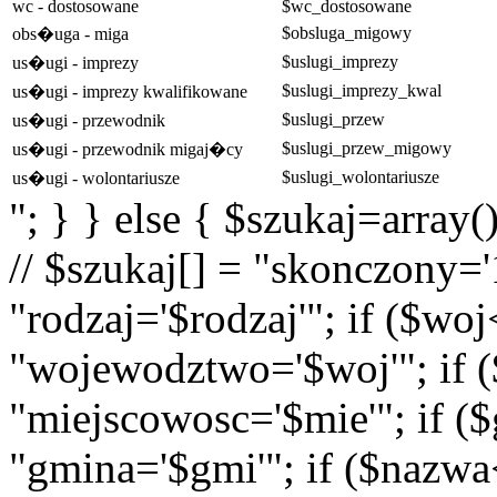
wc - dostosowane
$wc_dostosowane
$obsluga_migowy
obs�uga - miga
$uslugi_imprezy
us�ugi - imprezy
$uslugi_imprezy_kwal
us�ugi - imprezy kwalifikowane
$uslugi_przew
us�ugi - przewodnik
$uslugi_przew_migowy
us�ugi - przewodnik migaj�cy
$uslugi_wolontariusze
us�ugi - wolontariusze
"; } } else { $szukaj=array(
// $szukaj[] = "skonczony='1
"rodzaj='$rodzaj'"; if ($wo
"wojewodztwo='$woj'"; if (
"miejscowosc='$mie'"; if (
"gmina='$gmi'"; if ($nazwa