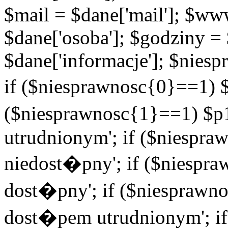
$mail = $dane['mail']; $w
$dane['osoba']; $godziny = 
$dane['informacje']; $niesp
if ($niesprawnosc{0}==1) $
($niesprawnosc{1}==1) $p1
utrudnionym'; if ($niespra
niedost�pny'; if ($niespra
dost�pny'; if ($niesprawno
dost�pem utrudnionym'; if