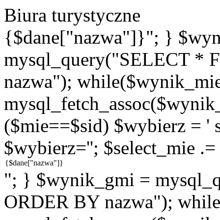
Biura turystyczne
{$dane["nazwa"]}"; } $wy
mysql_query("SELECT * 
nazwa"); while($wynik_mie
mysql_fetch_assoc($wynik_m
($mie==$sid) $wybierz = ' se
$wybierz=''; $select_mie .=
"; } $wynik_gmi = mysql
ORDER BY nazwa"); while