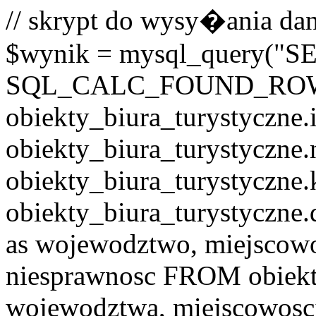
// skrypt do wysy�ania dan
$wynik = mysql_query("
SQL_CALC_FOUND_RO
obiekty_biura_turystyczne.i
obiekty_biura_turystyczne.
obiekty_biura_turystyczne.
obiekty_biura_turystyczne.
as wojewodztwo, miejscowo
niesprawnosc FROM obiekt
wojewodztwa, miejscowo