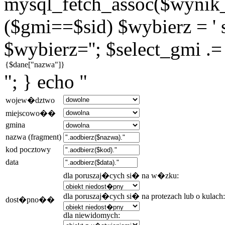
mysql_fetch_assoc($wynik_g
($gmi==$sid) $wybierz = ' s
$wybierz=''; $select_gmi .=
"; } echo "
wojew�dztwo
miejscowo��
gmina
nazwa (fragment)
kod pocztowy
data
dla poruszaj�cych si� na w�zku:
dla poruszaj�cych si� na protezach lub o kulach:
dost�pno��
dla niewidomych: