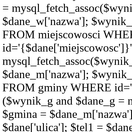
= mysql_fetch_assoc($wyn
$dane_w['nazwa']; $wyni
FROM miejscowosci WHE
id='{$dane['miejscowosc']}
mysql_fetch_assoc($wynik
$dane_m['nazwa']; $wynik
FROM gminy WHERE id='{$d
($wynik_g and $dane_g = 
$gmina = $dane_m['nazwa'];
$dane['ulica']; $tel1 = $dane[