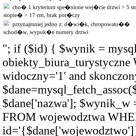
cho� 1 kryterium spe�nione wej�cie drzwi > 5 st
stopie� > 17 cm, brak por�czy
przynajmniej jedno z: d�wi�k, chropowato��
schod�w, wypuk�e numery drzwi
"; if ($id) { $wynik = m
obiekty_biura_turystyczne 
widoczny='1' and skonczony
$dane=mysql_fetch_assoc(
$dane['nazwa']; $wynik_w
FROM wojewodztwa WH
id='{$dane['wojewodztwo']