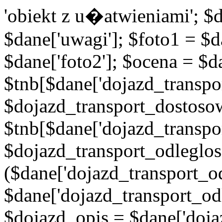
'obiekt z u�atwieniami'; $d
$dane['uwagi']; $foto1 = $d
$dane['foto2']; $ocena = $d
$tnb[$dane['dojazd_transpor
$dojazd_transport_dostoso
$tnb[$dane['dojazd_transpo
$dojazd_transport_odleglos
($dane['dojazd_transport_od
$dane['dojazd_transport_od
$dojazd_opis = $dane['doja