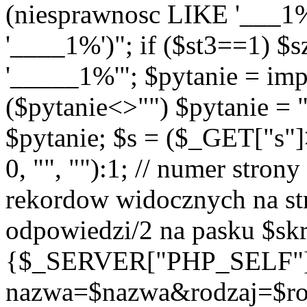
(niesprawnosc LIKE '___1
'____1%')"; if ($st3==1) $
'_____1%'"; $pytanie = imp
($pytanie<>"") $pytanie = 
$pytanie; $s = ($_GET["s"
0, "", ""):1; // numer strony
rekordow widocznych na str
odpowiedzi/2 na pasku $skr
{$_SERVER["PHP_SELF"
nazwa=$nazwa&rodzaj=$r