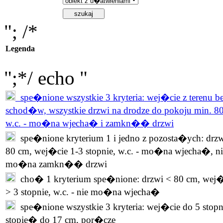
"; /*
Legenda
";*/ echo "
spe�nione wszystkie 3 kryteria: wej�cie z terenu b
schod�w, wszystkie drzwi na drodze do pokoju min. 8
w.c. - mo�na wjecha� i zamkn�� drzwi
spe�nione kryterium 1 i jedno z pozosta�ych: drzw
80 cm, wej�cie 1-3 stopnie, w.c. - mo�na wjecha�, ni
mo�na zamkn�� drzwi
cho� 1 kryterium spe�nione: drzwi < 80 cm, wej�
> 3 stopnie, w.c. - nie mo�na wjecha�
spe�nione wszystkie 3 kryteria: wej�cie do 5 stopn
stopie� do 17 cm, por�cze