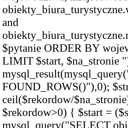
obiekty_biura_turystyczn
and
obiekty_biura_turystyczne
$pytanie ORDER BY wojew
LIMIT $start, $na_stronie 
mysql_result(mysql_quer
FOUND_ROWS()"),0); $st
ceil($rekordow/$na_stronie)
$rekordow>0) { $start = ($
mysql_query("SELECT obiek