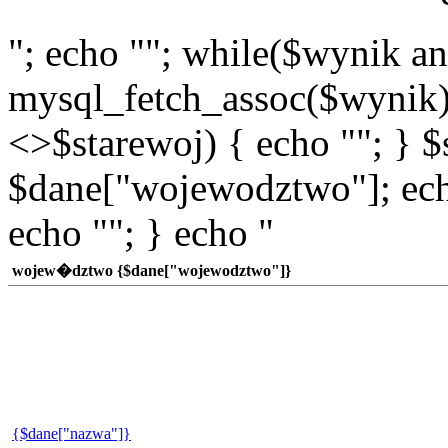
"; echo ""; while($wynik a
mysql_fetch_assoc($wynik)
<>$starewoj) { echo ""; } $
$dane["wojewodztwo"]; echo
echo ""; } echo "
wojew�dztwo {$dane["wojewodztwo"]}
{$dane["nazwa"]}