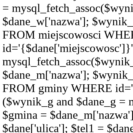
= mysql_fetch_assoc($wyn
$dane_w['nazwa']; $wyni
FROM miejscowosci WHE
id='{$dane['miejscowosc']}
mysql_fetch_assoc($wynik
$dane_m['nazwa']; $wynik
FROM gminy WHERE id='{$d
($wynik_g and $dane_g = 
$gmina = $dane_m['nazwa'];
$dane['ulica']; $tel1 = $dane[