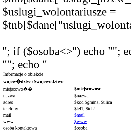
$uslugi_wolontariusze =
$tnb[$dane["uslugi_wolonta
"; if ($osoba<>'') echo ""; 
""; echo "
Informacje o obiekcie
wojew�dztwo $wojewodztwo
$miejscowosc
miejscowo��
nazwa
$nazwa
adres
$kod $gmina, $ulica
telefony
$tel1, $tel2
mail
$mail
www
$www
osoba kontaktowa
$osoba