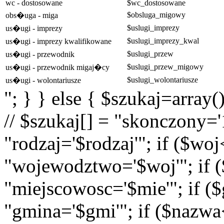
wc - dostosowane
$wc_dostosowane
$obsluga_migowy
obs�uga - miga
$uslugi_imprezy
us�ugi - imprezy
$uslugi_imprezy_kwal
us�ugi - imprezy kwalifikowane
$uslugi_przew
us�ugi - przewodnik
$uslugi_przew_migowy
us�ugi - przewodnik migaj�cy
$uslugi_wolontariusze
us�ugi - wolontariusze
"; } } else { $szukaj=array(
// $szukaj[] = "skonczony='1
"rodzaj='$rodzaj'"; if ($wo
"wojewodztwo='$woj'"; if (
"miejscowosc='$mie'"; if (
"gmina='$gmi'"; if ($nazwa