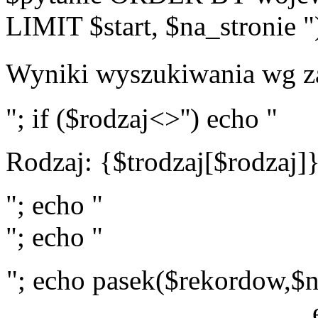
LIMIT $start, $na_stronie "
Wyniki wyszukiwania wg z
"; if ($rodzaj<>'') echo "
Rodzaj: {$trodzaj[$rodzaj]
"; echo "
"; echo "
"; echo pasek($rekordow,$n