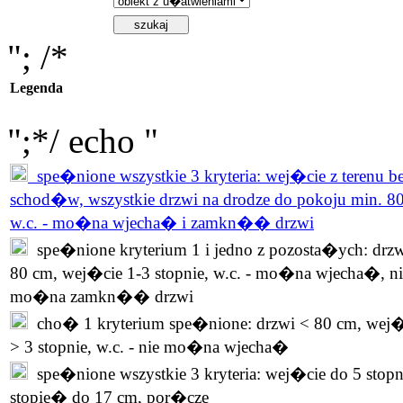
"; /*
Legenda
";*/ echo "
spe�nione wszystkie 3 kryteria: wej�cie z terenu b
schod�w, wszystkie drzwi na drodze do pokoju min. 8
w.c. - mo�na wjecha� i zamkn�� drzwi
spe�nione kryterium 1 i jedno z pozosta�ych: drzw
80 cm, wej�cie 1-3 stopnie, w.c. - mo�na wjecha�, ni
mo�na zamkn�� drzwi
cho� 1 kryterium spe�nione: drzwi < 80 cm, wej�
> 3 stopnie, w.c. - nie mo�na wjecha�
spe�nione wszystkie 3 kryteria: wej�cie do 5 stopn
stopie� do 17 cm, por�cze