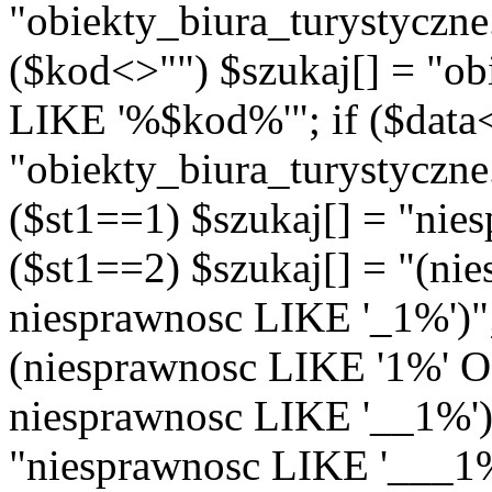
"obiekty_biura_turystyczn
($kod<>"") $szukaj[] = "ob
LIKE '%$kod%'"; if ($data<
"obiekty_biura_turystyczne
($st1==1) $szukaj[] = "nie
($st1==2) $szukaj[] = "(n
niesprawnosc LIKE '_1%')"; 
(niesprawnosc LIKE '1%' 
niesprawnosc LIKE '__1%')"
"niesprawnosc LIKE '___1%'