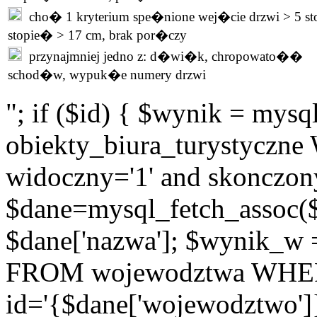
cho� 1 kryterium spe�nione wej�cie drzwi > 5 st
stopie� > 17 cm, brak por�czy
przynajmniej jedno z: d�wi�k, chropowato��
schod�w, wypuk�e numery drzwi
"; if ($id) { $wynik = m
obiekty_biura_turystyczne 
widoczny='1' and skonczony
$dane=mysql_fetch_assoc(
$dane['nazwa']; $wynik_w
FROM wojewodztwa WH
id='{$dane['wojewodztwo']