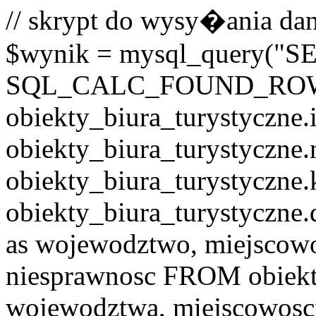
// skrypt do wysy�ania dan
$wynik = mysql_query("
SQL_CALC_FOUND_RO
obiekty_biura_turystyczne.i
obiekty_biura_turystyczne.
obiekty_biura_turystyczne.
obiekty_biura_turystyczne.
as wojewodztwo, miejscowo
niesprawnosc FROM obiekt
wojewodztwa, miejscowo