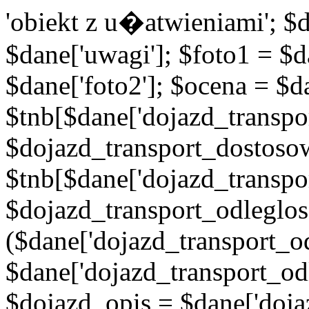
'obiekt z u�atwieniami'; $d
$dane['uwagi']; $foto1 = $d
$dane['foto2']; $ocena = $d
$tnb[$dane['dojazd_transpor
$dojazd_transport_dostoso
$tnb[$dane['dojazd_transpo
$dojazd_transport_odleglos
($dane['dojazd_transport_od
$dane['dojazd_transport_od
$dojazd_opis = $dane['doja