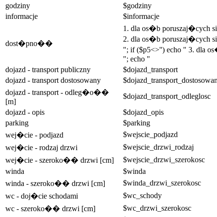
godziny
$godziny
informacje
$informacje
1. dla os�b poruszaj�cych 
2. dla os�b poruszaj�cych si
dost�pno��
"; if ($p5<>'') echo " 3. dla
"; echo "
dojazd - transport publiczny
$dojazd_transport
dojazd - transport dostosowany
$dojazd_transport_dostosowa
dojazd - transport - odleg�o��
$dojazd_transport_odleglosc
[m]
dojazd - opis
$dojazd_opis
parking
$parking
$wejscie_podjazd
wej�cie - podjazd
$wejscie_drzwi_rodzaj
wej�cie - rodzaj drzwi
$wejscie_drzwi_szerokosc
wej�cie - szeroko�� drzwi [cm]
winda
$winda
$winda_drzwi_szerokosc
winda - szeroko�� drzwi [cm]
$wc_schody
wc - doj�cie schodami
$wc_drzwi_szerokosc
wc - szeroko�� drzwi [cm]