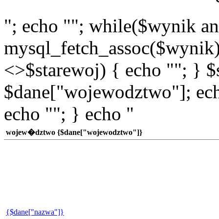
"; echo ""; while($wynik a
mysql_fetch_assoc($wynik)
<>$starewoj) { echo ""; } $
$dane["wojewodztwo"]; echo
echo ""; } echo "
wojew�dztwo {$dane["wojewodztwo"]}
{$dane["nazwa"]}