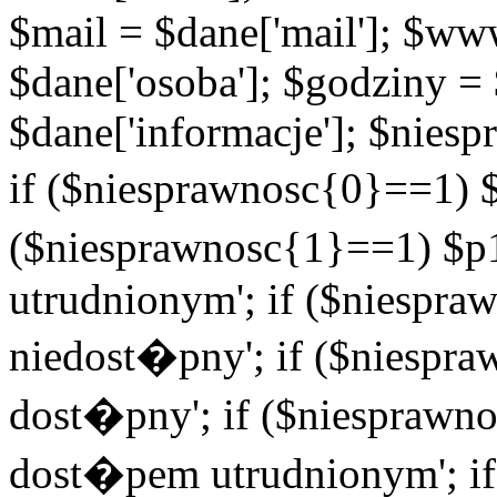
$mail = $dane['mail']; $w
$dane['osoba']; $godziny = 
$dane['informacje']; $niesp
if ($niesprawnosc{0}==1) $
($niesprawnosc{1}==1) $p1
utrudnionym'; if ($niespra
niedost�pny'; if ($niespra
dost�pny'; if ($niesprawno
dost�pem utrudnionym'; if