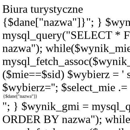
Biura turystyczne
{$dane["nazwa"]}"; } $wy
mysql_query("SELECT * 
nazwa"); while($wynik_mie
mysql_fetch_assoc($wynik_m
($mie==$sid) $wybierz = ' se
$wybierz=''; $select_mie .=
"; } $wynik_gmi = mysql
ORDER BY nazwa"); while