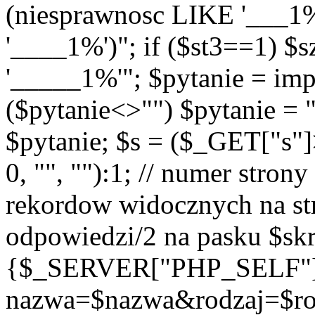
(niesprawnosc LIKE '___1
'____1%')"; if ($st3==1) $
'_____1%'"; $pytanie = imp
($pytanie<>"") $pytanie = 
$pytanie; $s = ($_GET["s"
0, "", ""):1; // numer strony
rekordow widocznych na str
odpowiedzi/2 na pasku $skr
{$_SERVER["PHP_SELF"
nazwa=$nazwa&rodzaj=$r