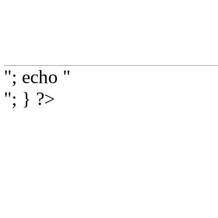
"; echo "
"; } ?>