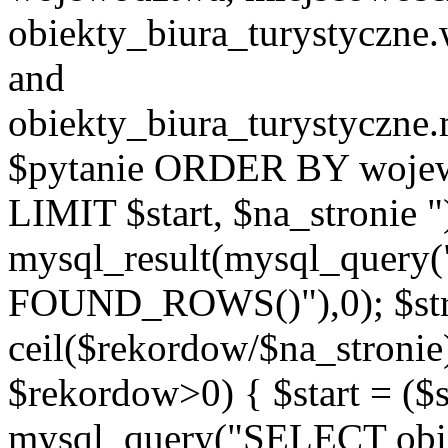
obiekty_biura_turystyczn
and
obiekty_biura_turystyczne
$pytanie ORDER BY wojew
LIMIT $start, $na_stronie 
mysql_result(mysql_quer
FOUND_ROWS()"),0); $st
ceil($rekordow/$na_stronie)
$rekordow>0) { $start = ($
mysql_query("SELECT obiek