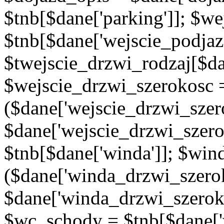
$tnb[$dane['parking']]; $w
$tnb[$dane['wejscie_podjaz
$twejscie_drzwi_rodzaj[$da
$wejscie_drzwi_szerokosc 
($dane['wejscie_drzwi_szer
$dane['wejscie_drzwi_szero
$tnb[$dane['winda']]; $wi
($dane['winda_drzwi_szerok
$dane['winda_drzwi_szeroko
$wc_schody = $tnb[$dane['