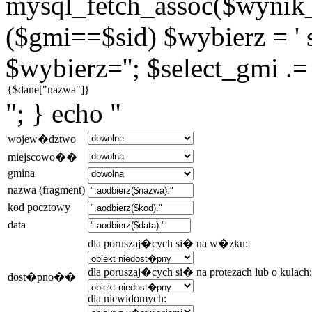
mysql_fetch_assoc($wynik_g
($gmi==$sid) $wybierz = ' s
$wybierz=''; $select_gmi .=
"; } echo "
wojew�dztwo
miejscowo��
gmina
nazwa (fragment)
kod pocztowy
data
dla poruszaj�cych si� na w�zku:
dla poruszaj�cych si� na protezach lub o kulach:
dost�pno��
dla niewidomych: