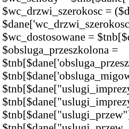
$wc_drzwi_szerokosc = ($d
$dane['wc_drzwi_szerokosc'
$wc_dostosowane = $tnb[$d
$obsluga_przeszkolona =
$tnb[$dane['obsluga_przes
$tnb[$dane['obsluga_migow
$tnb[$dane["uslugi_imprez
$tnb[$dane["uslugi_imprez
$tnb[$dane["uslugi_przew"
$tnb[$dane["uslugi_przew