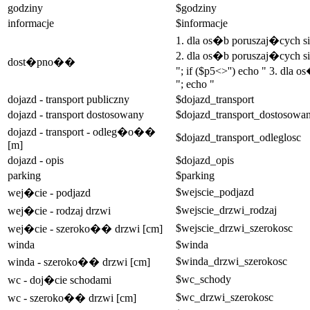
godziny
$godziny
informacje
$informacje
1. dla os�b poruszaj�cych 
2. dla os�b poruszaj�cych si
dost�pno��
"; if ($p5<>'') echo " 3. dla
"; echo "
dojazd - transport publiczny
$dojazd_transport
dojazd - transport dostosowany
$dojazd_transport_dostosowa
dojazd - transport - odleg�o��
$dojazd_transport_odleglosc
[m]
dojazd - opis
$dojazd_opis
parking
$parking
$wejscie_podjazd
wej�cie - podjazd
$wejscie_drzwi_rodzaj
wej�cie - rodzaj drzwi
$wejscie_drzwi_szerokosc
wej�cie - szeroko�� drzwi [cm]
winda
$winda
$winda_drzwi_szerokosc
winda - szeroko�� drzwi [cm]
$wc_schody
wc - doj�cie schodami
$wc_drzwi_szerokosc
wc - szeroko�� drzwi [cm]