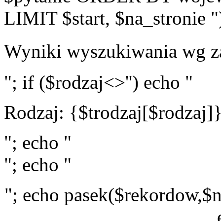
LIMIT $start, $na_stronie "
Wyniki wyszukiwania wg z
"; if ($rodzaj<>'') echo "
Rodzaj: {$trodzaj[$rodzaj]
"; echo "
"; echo "
"; echo pasek($rekordow,$n