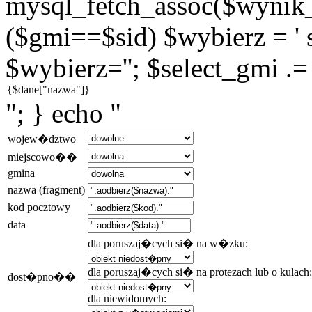
mysql_fetch_assoc($wynik_g
($gmi==$sid) $wybierz = ' s
$wybierz=''; $select_gmi .=
"; } echo "
wojew�dztwo
miejscowo��
gmina
nazwa (fragment)
kod pocztowy
data
dla poruszaj�cych si� na w�zku:
dla poruszaj�cych si� na protezach lub o kulach:
dost�pno��
dla niewidomych: