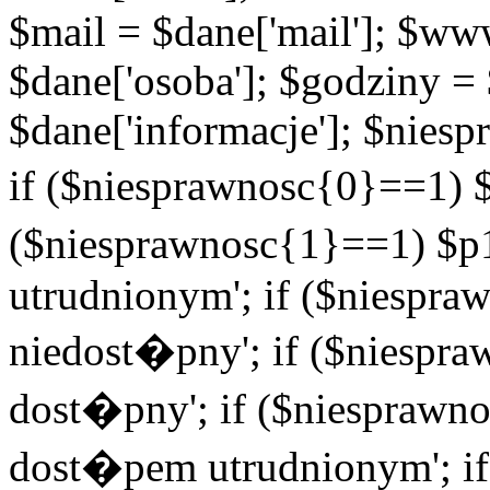
$mail = $dane['mail']; $w
$dane['osoba']; $godziny = 
$dane['informacje']; $niesp
if ($niesprawnosc{0}==1) $
($niesprawnosc{1}==1) $p1
utrudnionym'; if ($niespra
niedost�pny'; if ($niespra
dost�pny'; if ($niesprawno
dost�pem utrudnionym'; if