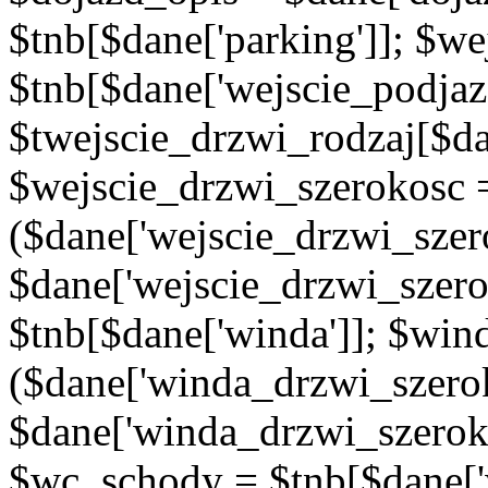
$tnb[$dane['parking']]; $w
$tnb[$dane['wejscie_podjaz
$twejscie_drzwi_rodzaj[$da
$wejscie_drzwi_szerokosc 
($dane['wejscie_drzwi_szer
$dane['wejscie_drzwi_szero
$tnb[$dane['winda']]; $wi
($dane['winda_drzwi_szerok
$dane['winda_drzwi_szeroko
$wc_schody = $tnb[$dane['