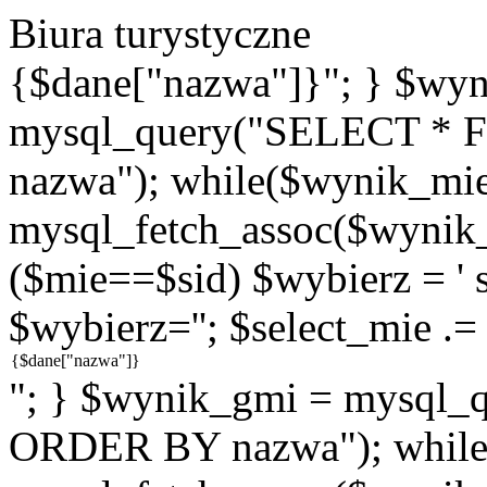
Biura turystyczne
{$dane["nazwa"]}"; } $wy
mysql_query("SELECT * 
nazwa"); while($wynik_mie
mysql_fetch_assoc($wynik_m
($mie==$sid) $wybierz = ' se
$wybierz=''; $select_mie .=
"; } $wynik_gmi = mysql
ORDER BY nazwa"); while