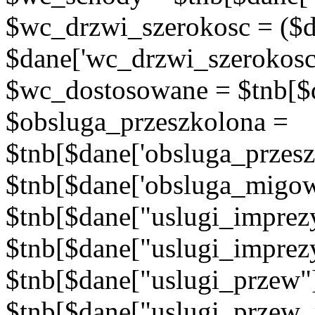
$wc_drzwi_szerokosc = ($d
$dane['wc_drzwi_szerokosc'
$wc_dostosowane = $tnb[$d
$obsluga_przeszkolona =
$tnb[$dane['obsluga_przes
$tnb[$dane['obsluga_migow
$tnb[$dane["uslugi_imprez
$tnb[$dane["uslugi_imprez
$tnb[$dane["uslugi_przew"
$tnb[$dane["uslugi_przew