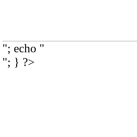
"; echo "
"; } ?>