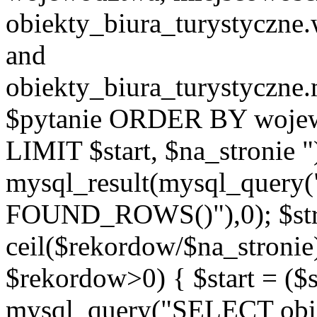
obiekty_biura_turystyczn
and
obiekty_biura_turystyczne
$pytanie ORDER BY wojew
LIMIT $start, $na_stronie 
mysql_result(mysql_quer
FOUND_ROWS()"),0); $st
ceil($rekordow/$na_stronie)
$rekordow>0) { $start = ($
mysql_query("SELECT obiek