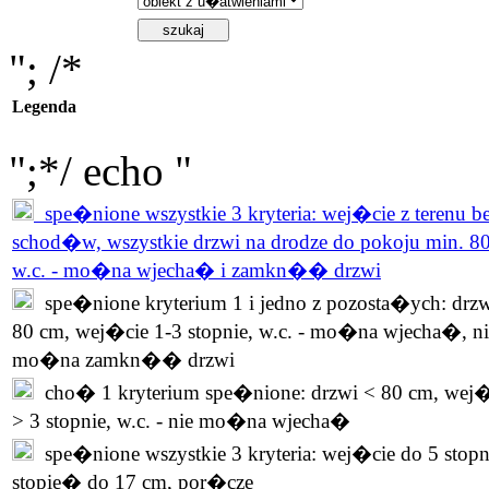
"; /*
Legenda
";*/ echo "
spe�nione wszystkie 3 kryteria: wej�cie z terenu b
schod�w, wszystkie drzwi na drodze do pokoju min. 8
w.c. - mo�na wjecha� i zamkn�� drzwi
spe�nione kryterium 1 i jedno z pozosta�ych: drzw
80 cm, wej�cie 1-3 stopnie, w.c. - mo�na wjecha�, ni
mo�na zamkn�� drzwi
cho� 1 kryterium spe�nione: drzwi < 80 cm, wej�
> 3 stopnie, w.c. - nie mo�na wjecha�
spe�nione wszystkie 3 kryteria: wej�cie do 5 stopn
stopie� do 17 cm, por�cze