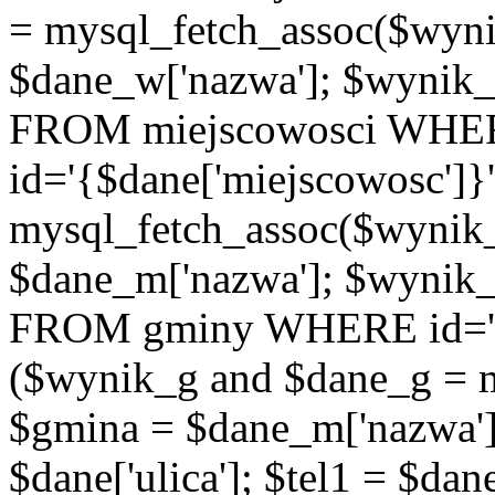
= mysql_fetch_assoc($wyn
$dane_w['nazwa']; $wyni
FROM miejscowosci WHE
id='{$dane['miejscowosc']}
mysql_fetch_assoc($wynik
$dane_m['nazwa']; $wynik
FROM gminy WHERE id='{$d
($wynik_g and $dane_g = 
$gmina = $dane_m['nazwa'];
$dane['ulica']; $tel1 = $dane[