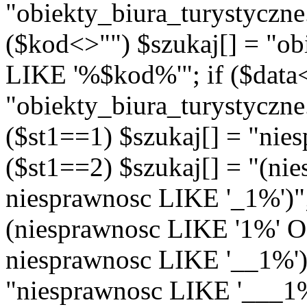
"obiekty_biura_turystyczn
($kod<>"") $szukaj[] = "ob
LIKE '%$kod%'"; if ($data<
"obiekty_biura_turystyczne
($st1==1) $szukaj[] = "nie
($st1==2) $szukaj[] = "(n
niesprawnosc LIKE '_1%')"; 
(niesprawnosc LIKE '1%' 
niesprawnosc LIKE '__1%')"
"niesprawnosc LIKE '___1%'