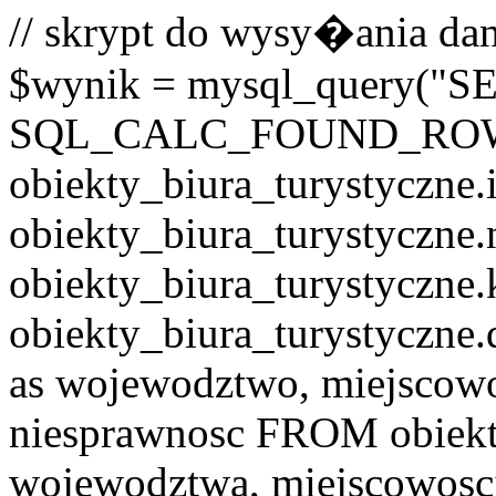
// skrypt do wysy�ania dan
$wynik = mysql_query("
SQL_CALC_FOUND_RO
obiekty_biura_turystyczne.i
obiekty_biura_turystyczne.
obiekty_biura_turystyczne.
obiekty_biura_turystyczne.
as wojewodztwo, miejscowo
niesprawnosc FROM obiekt
wojewodztwa, miejscowo