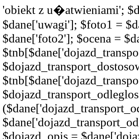
'obiekt z u�atwieniami'; $d
$dane['uwagi']; $foto1 = $d
$dane['foto2']; $ocena = $d
$tnb[$dane['dojazd_transpor
$dojazd_transport_dostoso
$tnb[$dane['dojazd_transpo
$dojazd_transport_odleglos
($dane['dojazd_transport_od
$dane['dojazd_transport_od
$dojazd_opis = $dane['doja