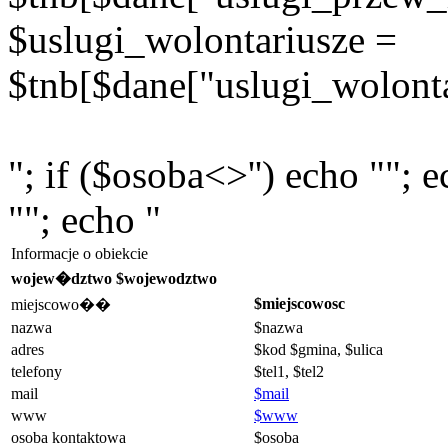
$uslugi_wolontariusze =
$tnb[$dane["uslugi_wolonta
"; if ($osoba<>'') echo ""; 
""; echo "
Informacje o obiekcie
wojew�dztwo $wojewodztwo
$miejscowosc
miejscowo��
nazwa
$nazwa
adres
$kod $gmina, $ulica
telefony
$tel1, $tel2
mail
$mail
www
$www
osoba kontaktowa
$osoba