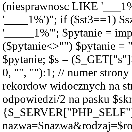
(niesprawnosc LIKE '___1
'____1%')"; if ($st3==1) $
'_____1%'"; $pytanie = imp
($pytanie<>"") $pytanie = 
$pytanie; $s = ($_GET["s"
0, "", ""):1; // numer strony
rekordow widocznych na str
odpowiedzi/2 na pasku $skr
{$_SERVER["PHP_SELF"
nazwa=$nazwa&rodzaj=$r