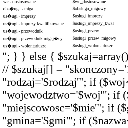
wc - dostosowane
$wc_dostosowane
$obsluga_migowy
obs�uga - miga
$uslugi_imprezy
us�ugi - imprezy
$uslugi_imprezy_kwal
us�ugi - imprezy kwalifikowane
$uslugi_przew
us�ugi - przewodnik
$uslugi_przew_migowy
us�ugi - przewodnik migaj�cy
$uslugi_wolontariusze
us�ugi - wolontariusze
"; } } else { $szukaj=array(
// $szukaj[] = "skonczony='1
"rodzaj='$rodzaj'"; if ($wo
"wojewodztwo='$woj'"; if (
"miejscowosc='$mie'"; if (
"gmina='$gmi'"; if ($nazwa