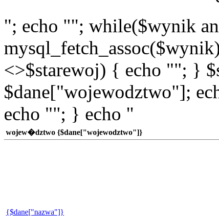
"; echo ""; while($wynik a
mysql_fetch_assoc($wynik)
<>$starewoj) { echo ""; } $
$dane["wojewodztwo"]; echo
echo ""; } echo "
wojew�dztwo {$dane["wojewodztwo"]}
{$dane["nazwa"]}