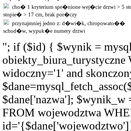
cho� 1 kryterium spe�nione wej�cie drzwi > 5 st
stopie� > 17 cm, brak por�czy
przynajmniej jedno z: d�wi�k, chropowato��
schod�w, wypuk�e numery drzwi
"; if ($id) { $wynik = m
obiekty_biura_turystyczne 
widoczny='1' and skonczony
$dane=mysql_fetch_assoc(
$dane['nazwa']; $wynik_w
FROM wojewodztwa WH
id='{$dane['wojewodztwo']