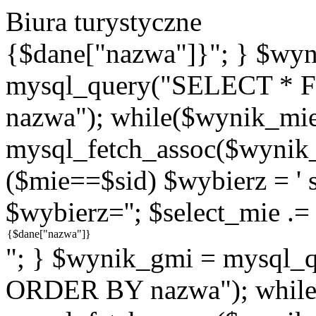
Biura turystyczne
{$dane["nazwa"]}"; } $wy
mysql_query("SELECT * 
nazwa"); while($wynik_mie
mysql_fetch_assoc($wynik_m
($mie==$sid) $wybierz = ' se
$wybierz=''; $select_mie .=
"; } $wynik_gmi = mysql
ORDER BY nazwa"); while