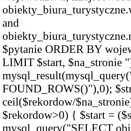
obiekty_biura_turystyczn
and
obiekty_biura_turystyczne
$pytanie ORDER BY wojew
LIMIT $start, $na_stronie 
mysql_result(mysql_quer
FOUND_ROWS()"),0); $st
ceil($rekordow/$na_stronie)
$rekordow>0) { $start = ($
mysql_query("SELECT obiek