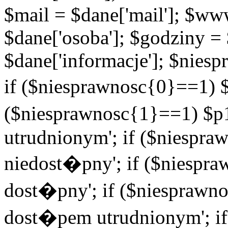
$mail = $dane['mail']; $w
$dane['osoba']; $godziny = 
$dane['informacje']; $niesp
if ($niesprawnosc{0}==1) $
($niesprawnosc{1}==1) $p1
utrudnionym'; if ($niespra
niedost�pny'; if ($niespra
dost�pny'; if ($niesprawno
dost�pem utrudnionym'; if