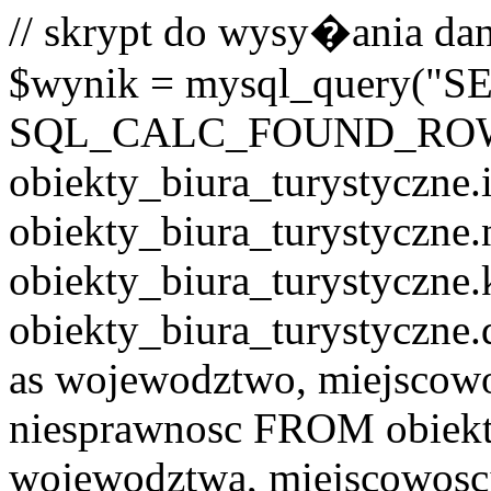
// skrypt do wysy�ania dan
$wynik = mysql_query("
SQL_CALC_FOUND_RO
obiekty_biura_turystyczne.i
obiekty_biura_turystyczne.
obiekty_biura_turystyczne.
obiekty_biura_turystyczne.
as wojewodztwo, miejscowo
niesprawnosc FROM obiekt
wojewodztwa, miejscowo