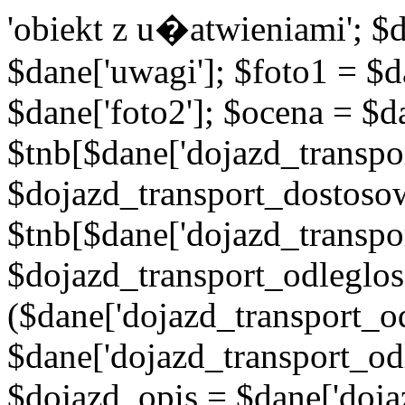
'obiekt z u�atwieniami'; $d
$dane['uwagi']; $foto1 = $d
$dane['foto2']; $ocena = $d
$tnb[$dane['dojazd_transpor
$dojazd_transport_dostoso
$tnb[$dane['dojazd_transpo
$dojazd_transport_odleglos
($dane['dojazd_transport_od
$dane['dojazd_transport_od
$dojazd_opis = $dane['doja