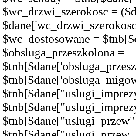
$wc_drzwi_szerokosc = ($d
$dane['wc_drzwi_szerokosc'
$wc_dostosowane = $tnb[$d
$obsluga_przeszkolona =
$tnb[$dane['obsluga_przes
$tnb[$dane['obsluga_migow
$tnb[$dane["uslugi_imprez
$tnb[$dane["uslugi_imprez
$tnb[$dane["uslugi_przew"
$tnb[$dane["uslugi_przew