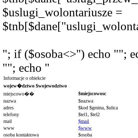
$uslugi_wolontariusze =
$tnb[$dane["uslugi_wolonta
"; if ($osoba<>'') echo ""; 
""; echo "
Informacje o obiekcie
wojew�dztwo $wojewodztwo
$miejscowosc
miejscowo��
nazwa
$nazwa
adres
$kod $gmina, $ulica
telefony
$tel1, $tel2
mail
$mail
www
$www
osoba kontaktowa
$osoba