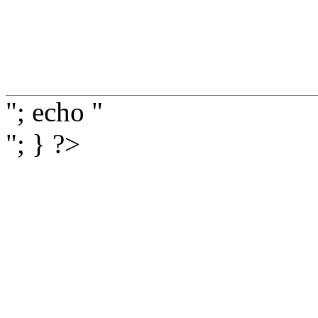
"; echo "
"; } ?>