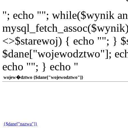
"; echo ""; while($wynik a
mysql_fetch_assoc($wynik)
<>$starewoj) { echo ""; } $
$dane["wojewodztwo"]; echo
echo ""; } echo "
wojew�dztwo {$dane["wojewodztwo"]}
{$dane["nazwa"]}