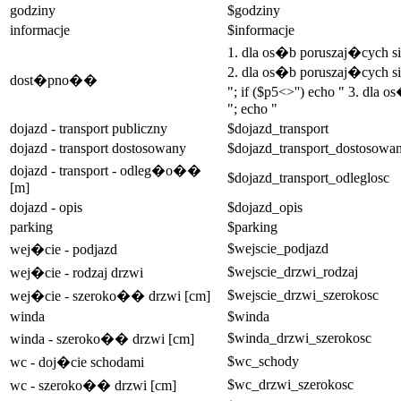
godziny
$godziny
informacje
$informacje
1. dla os�b poruszaj�cych 
2. dla os�b poruszaj�cych si
dost�pno��
"; if ($p5<>'') echo " 3. dla
"; echo "
dojazd - transport publiczny
$dojazd_transport
dojazd - transport dostosowany
$dojazd_transport_dostosowa
dojazd - transport - odleg�o��
$dojazd_transport_odleglosc
[m]
dojazd - opis
$dojazd_opis
parking
$parking
$wejscie_podjazd
wej�cie - podjazd
$wejscie_drzwi_rodzaj
wej�cie - rodzaj drzwi
$wejscie_drzwi_szerokosc
wej�cie - szeroko�� drzwi [cm]
winda
$winda
$winda_drzwi_szerokosc
winda - szeroko�� drzwi [cm]
$wc_schody
wc - doj�cie schodami
$wc_drzwi_szerokosc
wc - szeroko�� drzwi [cm]