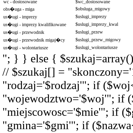
wc - dostosowane
$wc_dostosowane
$obsluga_migowy
obs�uga - miga
$uslugi_imprezy
us�ugi - imprezy
$uslugi_imprezy_kwal
us�ugi - imprezy kwalifikowane
$uslugi_przew
us�ugi - przewodnik
$uslugi_przew_migowy
us�ugi - przewodnik migaj�cy
$uslugi_wolontariusze
us�ugi - wolontariusze
"; } } else { $szukaj=array(
// $szukaj[] = "skonczony='1
"rodzaj='$rodzaj'"; if ($wo
"wojewodztwo='$woj'"; if (
"miejscowosc='$mie'"; if (
"gmina='$gmi'"; if ($nazwa