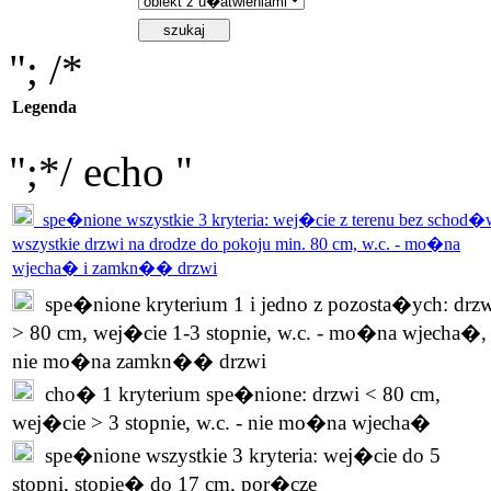
"; /*
Legenda
";*/ echo "
spe�nione wszystkie 3 kryteria: wej�cie z terenu bez schod�
wszystkie drzwi na drodze do pokoju min. 80 cm, w.c. - mo�na
wjecha� i zamkn�� drzwi
spe�nione kryterium 1 i jedno z pozosta�ych: drz
> 80 cm, wej�cie 1-3 stopnie, w.c. - mo�na wjecha�,
nie mo�na zamkn�� drzwi
cho� 1 kryterium spe�nione: drzwi < 80 cm,
wej�cie > 3 stopnie, w.c. - nie mo�na wjecha�
spe�nione wszystkie 3 kryteria: wej�cie do 5
stopni, stopie� do 17 cm, por�cze