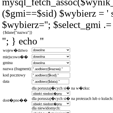
mysql_fetch_assoc($wynik_g
($gmi==$sid) $wybierz = ' s
$wybierz=''; $select_gmi .=
"; } echo "
wojew�dztwo
miejscowo��
gmina
nazwa (fragment)
kod pocztowy
data
dla poruszaj�cych si� na w�zku:
dla poruszaj�cych si� na protezach lub o kulach:
dost�pno��
dla niewidomych: