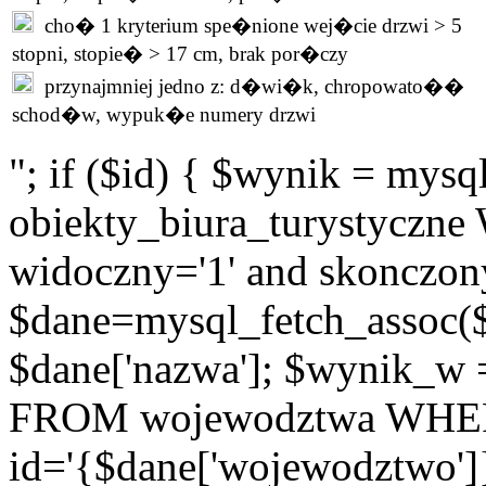
cho� 1 kryterium spe�nione wej�cie drzwi > 5
stopni, stopie� > 17 cm, brak por�czy
przynajmniej jedno z: d�wi�k, chropowato��
schod�w, wypuk�e numery drzwi
"; if ($id) { $wynik = m
obiekty_biura_turystyczne 
widoczny='1' and skonczony
$dane=mysql_fetch_assoc(
$dane['nazwa']; $wynik_w
FROM wojewodztwa WH
id='{$dane['wojewodztwo']