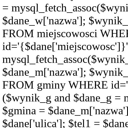
= mysql_fetch_assoc($wyn
$dane_w['nazwa']; $wyni
FROM miejscowosci WHE
id='{$dane['miejscowosc']}
mysql_fetch_assoc($wynik
$dane_m['nazwa']; $wynik
FROM gminy WHERE id='{$d
($wynik_g and $dane_g = 
$gmina = $dane_m['nazwa'];
$dane['ulica']; $tel1 = $dane[