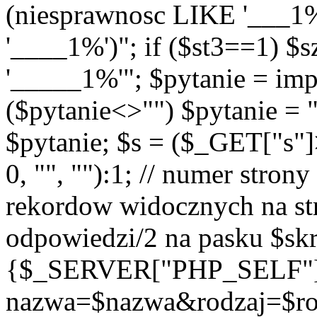
(niesprawnosc LIKE '___1
'____1%')"; if ($st3==1) $
'_____1%'"; $pytanie = imp
($pytanie<>"") $pytanie = 
$pytanie; $s = ($_GET["s"
0, "", ""):1; // numer strony
rekordow widocznych na str
odpowiedzi/2 na pasku $skr
{$_SERVER["PHP_SELF"
nazwa=$nazwa&rodzaj=$r