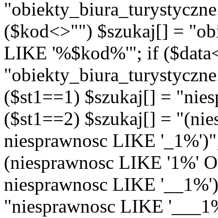
"obiekty_biura_turystyczn
($kod<>"") $szukaj[] = "ob
LIKE '%$kod%'"; if ($data<
"obiekty_biura_turystyczne
($st1==1) $szukaj[] = "nie
($st1==2) $szukaj[] = "(n
niesprawnosc LIKE '_1%')"; 
(niesprawnosc LIKE '1%' 
niesprawnosc LIKE '__1%')"
"niesprawnosc LIKE '___1%'