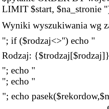
LIMIT $start, $na_stronie "
Wyniki wyszukiwania wg z
"; if ($rodzaj<>'') echo "
Rodzaj: {$trodzaj[$rodzaj]
"; echo "
"; echo "
"; echo pasek($rekordow,$n