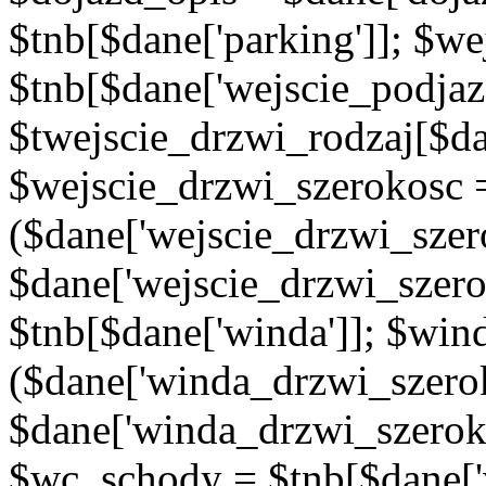
$tnb[$dane['parking']]; $w
$tnb[$dane['wejscie_podjaz
$twejscie_drzwi_rodzaj[$da
$wejscie_drzwi_szerokosc 
($dane['wejscie_drzwi_szer
$dane['wejscie_drzwi_szero
$tnb[$dane['winda']]; $wi
($dane['winda_drzwi_szerok
$dane['winda_drzwi_szeroko
$wc_schody = $tnb[$dane['