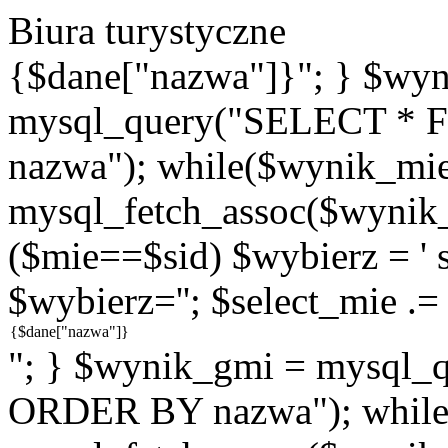
Biura turystyczne
{$dane["nazwa"]}"; } $wy
mysql_query("SELECT * 
nazwa"); while($wynik_mie
mysql_fetch_assoc($wynik_m
($mie==$sid) $wybierz = ' se
$wybierz=''; $select_mie .=
"; } $wynik_gmi = mysql
ORDER BY nazwa"); while