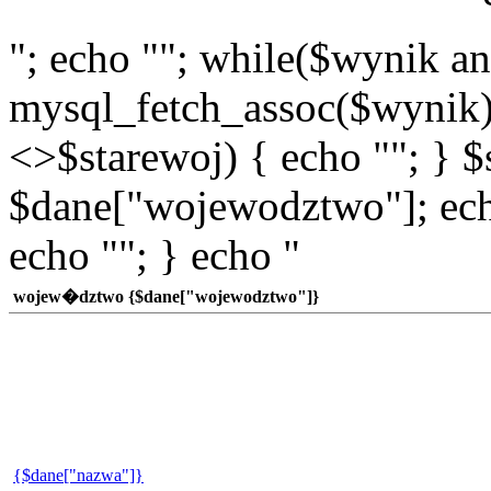
"; echo ""; while($wynik a
mysql_fetch_assoc($wynik)
<>$starewoj) { echo ""; } $
$dane["wojewodztwo"]; echo
echo ""; } echo "
wojew�dztwo {$dane["wojewodztwo"]}
{$dane["nazwa"]}