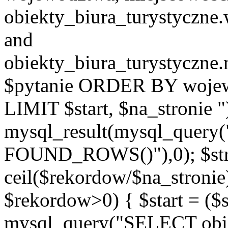
obiekty_biura_turystyczn
and
obiekty_biura_turystyczne
$pytanie ORDER BY wojew
LIMIT $start, $na_stronie 
mysql_result(mysql_quer
FOUND_ROWS()"),0); $st
ceil($rekordow/$na_stronie)
$rekordow>0) { $start = ($
mysql_query("SELECT obiek