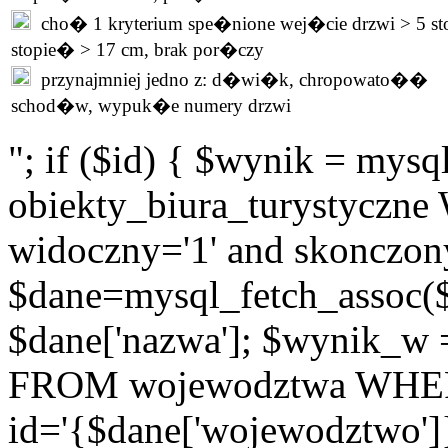
cho� 1 kryterium spe�nione wej�cie drzwi > 5 st
stopie� > 17 cm, brak por�czy
przynajmniej jedno z: d�wi�k, chropowato��
schod�w, wypuk�e numery drzwi
"; if ($id) { $wynik = m
obiekty_biura_turystyczne 
widoczny='1' and skonczony
$dane=mysql_fetch_assoc(
$dane['nazwa']; $wynik_w
FROM wojewodztwa WH
id='{$dane['wojewodztwo']