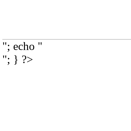
"; echo "
"; } ?>