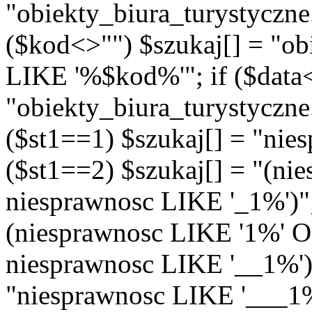
"obiekty_biura_turystyczn
($kod<>"") $szukaj[] = "ob
LIKE '%$kod%'"; if ($data<
"obiekty_biura_turystyczne
($st1==1) $szukaj[] = "nie
($st1==2) $szukaj[] = "(n
niesprawnosc LIKE '_1%')"; 
(niesprawnosc LIKE '1%' 
niesprawnosc LIKE '__1%')"
"niesprawnosc LIKE '___1%'