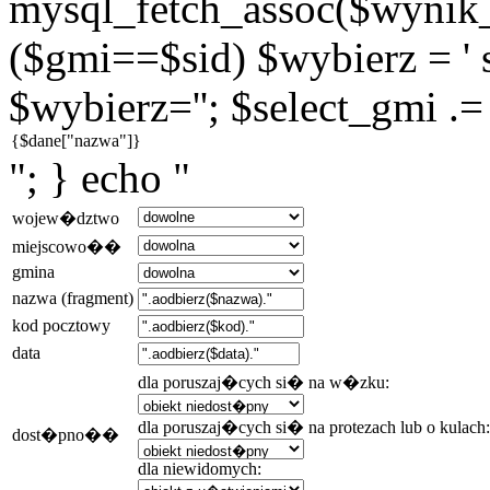
mysql_fetch_assoc($wynik_g
($gmi==$sid) $wybierz = ' s
$wybierz=''; $select_gmi .=
"; } echo "
wojew�dztwo
miejscowo��
gmina
nazwa (fragment)
kod pocztowy
data
dla poruszaj�cych si� na w�zku:
dla poruszaj�cych si� na protezach lub o kulach:
dost�pno��
dla niewidomych: