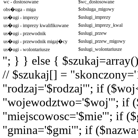
wc - dostosowane
$wc_dostosowane
$obsluga_migowy
obs�uga - miga
$uslugi_imprezy
us�ugi - imprezy
$uslugi_imprezy_kwal
us�ugi - imprezy kwalifikowane
$uslugi_przew
us�ugi - przewodnik
$uslugi_przew_migowy
us�ugi - przewodnik migaj�cy
$uslugi_wolontariusze
us�ugi - wolontariusze
"; } } else { $szukaj=array(
// $szukaj[] = "skonczony='1
"rodzaj='$rodzaj'"; if ($wo
"wojewodztwo='$woj'"; if (
"miejscowosc='$mie'"; if (
"gmina='$gmi'"; if ($nazwa