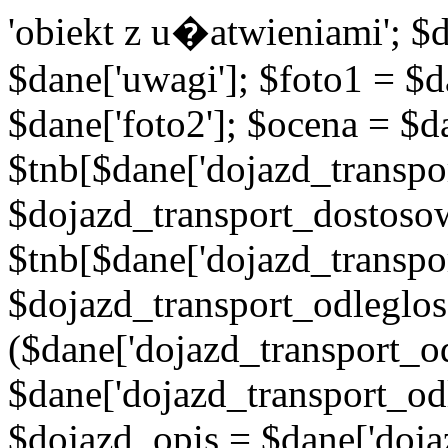
'obiekt z u�atwieniami'; $d
$dane['uwagi']; $foto1 = $d
$dane['foto2']; $ocena = $d
$tnb[$dane['dojazd_transpor
$dojazd_transport_dostoso
$tnb[$dane['dojazd_transpo
$dojazd_transport_odleglos
($dane['dojazd_transport_od
$dane['dojazd_transport_od
$dojazd_opis = $dane['doja