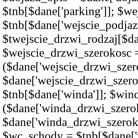
$tnb[$dane['parking']]; $w
$tnb[$dane['wejscie_podjaz
$twejscie_drzwi_rodzaj[$da
$wejscie_drzwi_szerokosc 
($dane['wejscie_drzwi_szer
$dane['wejscie_drzwi_szero
$tnb[$dane['winda']]; $wi
($dane['winda_drzwi_szerok
$dane['winda_drzwi_szeroko
$wc_schody = $tnb[$dane['