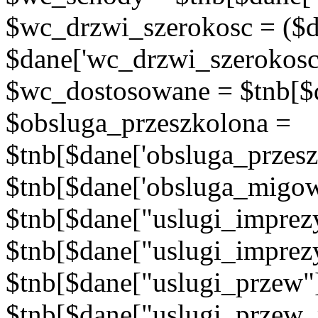
$wc_drzwi_szerokosc = ($d
$dane['wc_drzwi_szerokosc'
$wc_dostosowane = $tnb[$d
$obsluga_przeszkolona =
$tnb[$dane['obsluga_przes
$tnb[$dane['obsluga_migow
$tnb[$dane["uslugi_imprez
$tnb[$dane["uslugi_imprez
$tnb[$dane["uslugi_przew"
$tnb[$dane["uslugi_przew