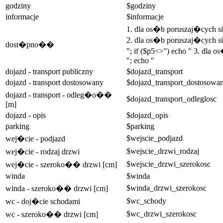
godziny
$godziny
informacje
$informacje
1. dla os�b poruszaj�cych 
2. dla os�b poruszaj�cych si
dost�pno��
"; if ($p5<>'') echo " 3. dla
"; echo "
dojazd - transport publiczny
$dojazd_transport
dojazd - transport dostosowany
$dojazd_transport_dostosowa
dojazd - transport - odleg�o��
$dojazd_transport_odleglosc
[m]
dojazd - opis
$dojazd_opis
parking
$parking
$wejscie_podjazd
wej�cie - podjazd
$wejscie_drzwi_rodzaj
wej�cie - rodzaj drzwi
$wejscie_drzwi_szerokosc
wej�cie - szeroko�� drzwi [cm]
winda
$winda
$winda_drzwi_szerokosc
winda - szeroko�� drzwi [cm]
$wc_schody
wc - doj�cie schodami
$wc_drzwi_szerokosc
wc - szeroko�� drzwi [cm]