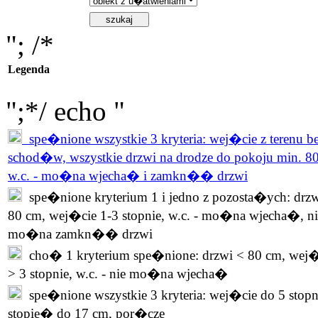
"; /*
Legenda
";*/ echo "
spe�nione wszystkie 3 kryteria: wej�cie z terenu b
schod�w, wszystkie drzwi na drodze do pokoju min. 8
w.c. - mo�na wjecha� i zamkn�� drzwi
spe�nione kryterium 1 i jedno z pozosta�ych: drzw
80 cm, wej�cie 1-3 stopnie, w.c. - mo�na wjecha�, ni
mo�na zamkn�� drzwi
cho� 1 kryterium spe�nione: drzwi < 80 cm, wej�
> 3 stopnie, w.c. - nie mo�na wjecha�
spe�nione wszystkie 3 kryteria: wej�cie do 5 stopn
stopie� do 17 cm, por�cze