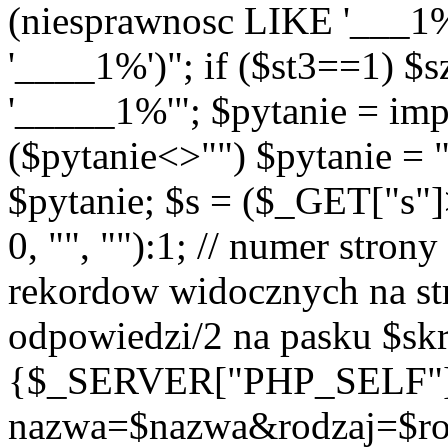
(niesprawnosc LIKE '___1
'____1%')"; if ($st3==1) $
'_____1%'"; $pytanie = imp
($pytanie<>"") $pytanie = 
$pytanie; $s = ($_GET["s"
0, "", ""):1; // numer strony
rekordow widocznych na str
odpowiedzi/2 na pasku $skr
{$_SERVER["PHP_SELF"
nazwa=$nazwa&rodzaj=$r