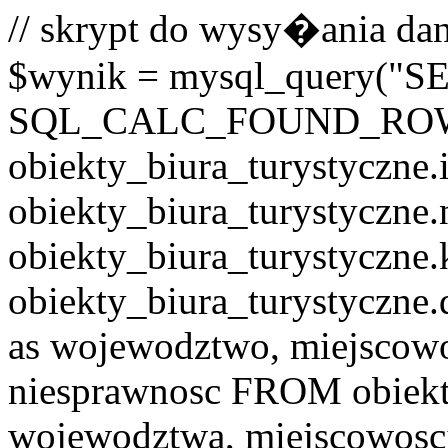
// skrypt do wysy�ania dan
$wynik = mysql_query("
SQL_CALC_FOUND_RO
obiekty_biura_turystyczne.i
obiekty_biura_turystyczne.
obiekty_biura_turystyczne.
obiekty_biura_turystyczne.
as wojewodztwo, miejscowo
niesprawnosc FROM obiekt
wojewodztwa, miejscowo