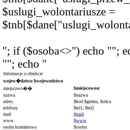
$uslugi_wolontariusze =
$tnb[$dane["uslugi_wolonta
"; if ($osoba<>'') echo ""; 
""; echo "
Informacje o obiekcie
wojew�dztwo $wojewodztwo
$miejscowosc
miejscowo��
nazwa
$nazwa
adres
$kod $gmina, $ulica
telefony
$tel1, $tel2
mail
$mail
www
$www
osoba kontaktowa
$osoba