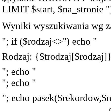
LIMIT $start, $na_stronie "
Wyniki wyszukiwania wg z
"; if ($rodzaj<>'') echo "
Rodzaj: {$trodzaj[$rodzaj]
"; echo "
"; echo "
"; echo pasek($rekordow,$n