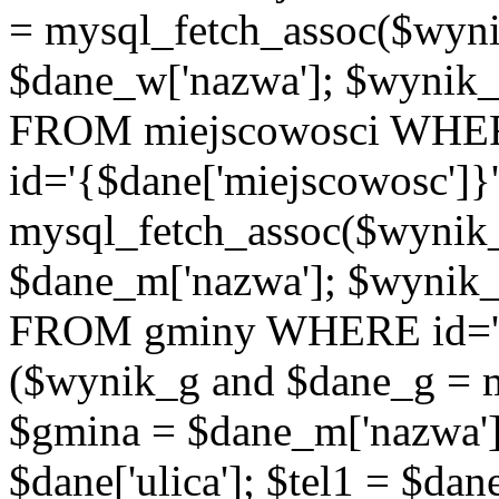
= mysql_fetch_assoc($wyn
$dane_w['nazwa']; $wyni
FROM miejscowosci WHE
id='{$dane['miejscowosc']}
mysql_fetch_assoc($wynik
$dane_m['nazwa']; $wynik
FROM gminy WHERE id='{$d
($wynik_g and $dane_g = 
$gmina = $dane_m['nazwa'];
$dane['ulica']; $tel1 = $dane[