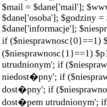
$mail = $dane['mail']; $w
$dane['osoba']; $godziny = 
$dane['informacje']; $niesp
if ($niesprawnosc{0}==1) $
($niesprawnosc{1}==1) $p1
utrudnionym'; if ($niespra
niedost�pny'; if ($niespra
dost�pny'; if ($niesprawno
dost�pem utrudnionym'; if