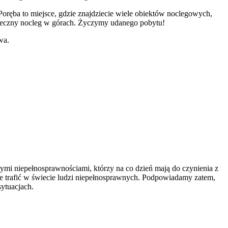
oręba to miejsce, gdzie znajdziecie wiele obiektów noclegowych,
pieczny nocleg w górach. Życzymy udanego pobytu!
twa.
nymi niepełnosprawnościami, którzy na co dzień mają do czynienia z
że trafić w świecie ludzi niepełnosprawnych. Podpowiadamy zatem,
sytuacjach.