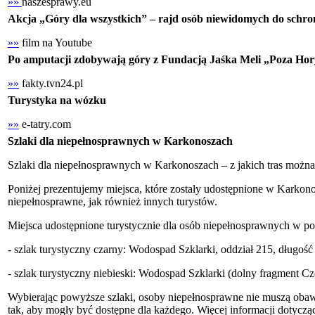
»»
naszesprawy.eu
Akcja „Góry dla wszystkich” – rajd osób niewidomych do schr
»»
film na Youtube
Po amputacji zdobywają góry z Fundacją Jaśka Meli „Poza Ho
»»
fakty.tvn24.pl
Turystyka na wózku
»»
e-tatry.com
Szlaki dla niepełnosprawnych w Karkonoszach
Szlaki dla niepełnosprawnych w Karkonoszach – z jakich tras można
Poniżej prezentujemy miejsca, które zostały udostępnione w Karko
niepełnosprawne, jak również innych turystów.
Miejsca udostępnione turystycznie dla osób niepełnosprawnych w pob
- szlak turystyczny czarny: Wodospad Szklarki, oddział 215, długoś
- szlak turystyczny niebieski: Wodospad Szklarki (dolny fragment Cz
Wybierając powyższe szlaki, osoby niepełnosprawne nie muszą obawi
tak, aby mogły być dostępne dla każdego. Więcej informacji dotyc