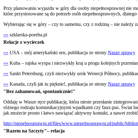
Przy planowaniu wyjazdu w góry dla osoby niepełnosprawnej nie moż
które przystosowane są do potrzeb osób niepełnosprawnych, dlateg
Wybierając się w góry – czy to samemu, czy z rodziną – nie należ
»»
szklarska-poreba.pl
Relacje z wycieczek
»»
USA – mój amerykański sen, publikacja ze strony
Nasze sprawy
»»
Kuba – rajska wyspa i niezwykły kraj u progu kolejnych przemian
»»
Sankt Petersburg, czyli niezwykły urok Wenecji Północy, publika
»»
Kanada, czyli jak tu pięknie!, publikacja ze strony
Nasze sprawy
"Bez zahamowań, spontanicznie!"
Oddaję w Wasze ręce publikację, która niesie przesłanie zintegrowan
różnego rodzaju komunikacyjnymi wpadkami czy faux-pas. Świat ludz
jak możecie prosto i łatwo nawiązać aktywny kontakt, a nawet zrobi
http://niepelnosprawni.pl/files/www.niepelnosprawni.pl/public/bibli
"Razem na Szczyty"– relacja