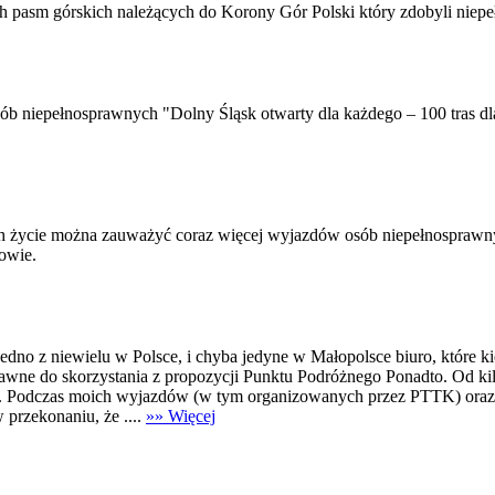
ch pasm górskich należących do Korony Gór Polski który zdobyli niep
osób niepełnosprawnych "Dolny Śląsk otwarty dla każdego – 100 tras 
ch życie można zauważyć coraz więcej wyjazdów osób niepełnosprawnyc
owie.
o jedno z niewielu w Polsce, i chyba jedyne w Małopolsce biuro, które k
awne do skorzystania z propozycji Punktu Podróżnego Ponadto. Od ki
wanie. Podczas moich wyjazdów (w tym organizowanych przez PTTK) or
 przekonaniu, że ....
»» Więcej