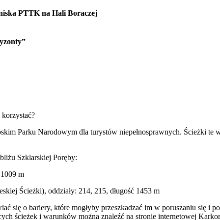
oniska PTTK na Hali Boraczej
ryzonty”
 korzystać?
noskim Parku Narodowym dla turystów niepełnosprawnych. Ścieżki te w
liżu Szklarskiej Poręby:
ć 1009 m
eskiej Ścieżki), oddziały: 214, 215, długość 1453 m
ać się o bariery, które mogłyby przeszkadzać im w poruszaniu się i 
zących ścieżek i warunków można znaleźć na stronie internetowej Kar