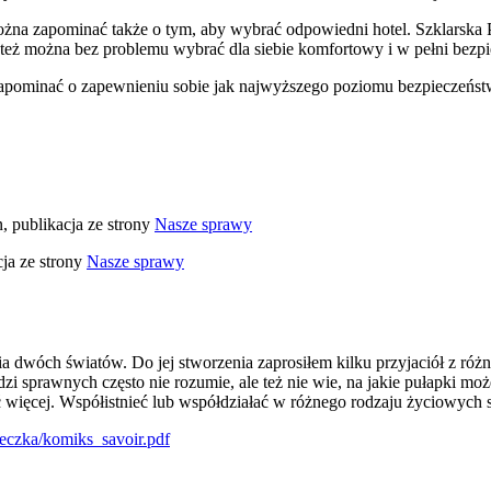
na zapominać także o tym, aby wybrać odpowiedni hotel. Szklarska P
o też można bez problemu wybrać dla siebie komfortowy i w pełni bez
y zapominać o zapewnieniu sobie jak najwyższego poziomu bezpieczeńs
, publikacja ze strony
Nasze sprawy
cja ze strony
Nasze sprawy
ia dwóch światów. Do jej stworzenia zaprosiłem kilku przyjaciół z róż
i sprawnych często nie rozumie, ale też nie wie, na jakie pułapki mo
ć więcej. Współistnieć lub współdziałać w różnego rodzaju życiowych 
oteczka/komiks_savoir.pdf